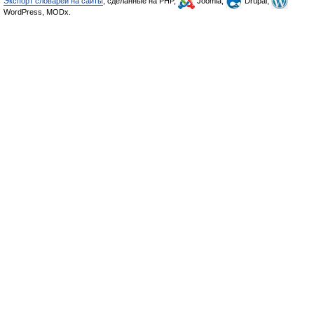
Экспорт словарей на сайты
, сделанные на PHP,
Joomla,
Drupal,
WordPress, MODx.