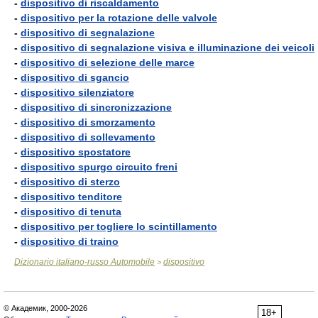
-
dispositivo di riscaldamento
-
dispositivo per la rotazione delle valvole
-
dispositivo di segnalazione
-
dispositivo di segnalazione visiva e illuminazione dei veicoli
-
dispositivo di selezione delle marce
-
dispositivo di sgancio
-
dispositivo silenziatore
-
dispositivo di sincronizzazione
-
dispositivo di smorzamento
-
dispositivo di sollevamento
-
dispositivo spostatore
-
dispositivo spurgo circuito freni
-
dispositivo di sterzo
-
dispositivo tenditore
-
dispositivo di tenuta
-
dispositivo per togliere lo scintillamento
-
dispositivo di traino
Dizionario italiano-russo Automobile
dispositivo
>
© Академик, 2000-2026
18+