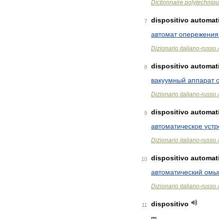
Dictionnaire
polytechniq
dispositivo
automat
7
автомат
опережения
Dizionario
italiano
-
russo
dispositivo
automat
8
вакуумный
аппарат
Dizionario
italiano
-
russo
dispositivo
automat
9
автоматическое
устр
Dizionario
italiano
-
russo
dispositivo
automat
10
автоматический
омы
Dizionario
italiano
-
russo
dispositivo
11
m