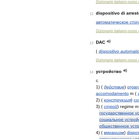
Dizionario
italiano
-
russo
dispositivo
di
arres
12
автоматическое
сто
Dizionario
italiano
-
russo
DAC
13
(
dispositivo
automati
Dizionario
italiano
-
russo
устройство
14
с
.
1
)
(
действие
)
organ
accomodamento
m
(
2
)
(
конструкция
)
co
3
)
(
строй
)
regime
m
государственное
у
социальное
устрой
общественное
уст
4
)
(
механизм
)
dispos