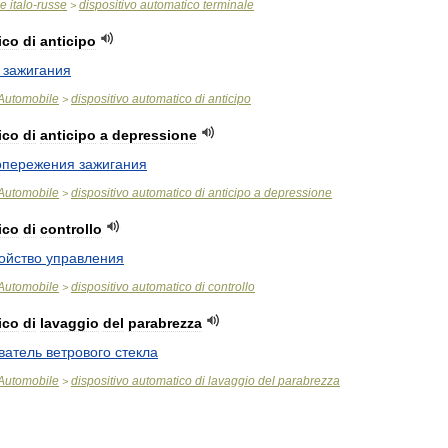
ue
italo
-
russe
dispositivo
automatico
terminale
>
ico
di
anticipo
зажигания
Automobile
dispositivo
automatico
di
anticipo
>
ico
di
anticipo
a
depressione
опережения
зажигания
Automobile
dispositivo
automatico
di
anticipo
a
depressione
>
ico
di
controllo
ойство
управления
Automobile
dispositivo
automatico
di
controllo
>
ico
di
lavaggio
del
parabrezza
ватель
ветрового
стекла
Automobile
dispositivo
automatico
di
lavaggio
del
parabrezza
>