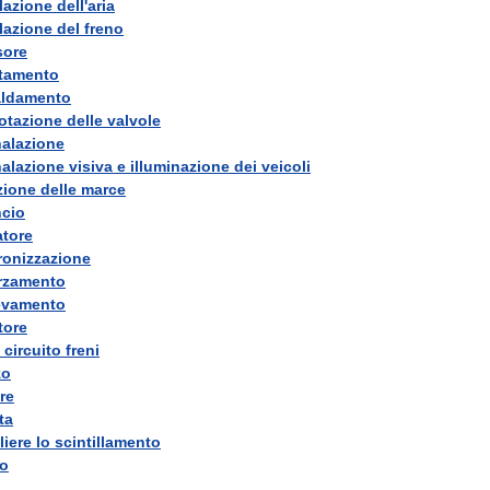
lazione
dell
'
aria
lazione
del
freno
sore
ltamento
aldamento
rotazione
delle
valvole
alazione
alazione
visiva
e
illuminazione
dei
veicoli
zione
delle
marce
cio
atore
ronizzazione
rzamento
evamento
tore
circuito
freni
zo
re
ta
liere
lo
scintillamento
no