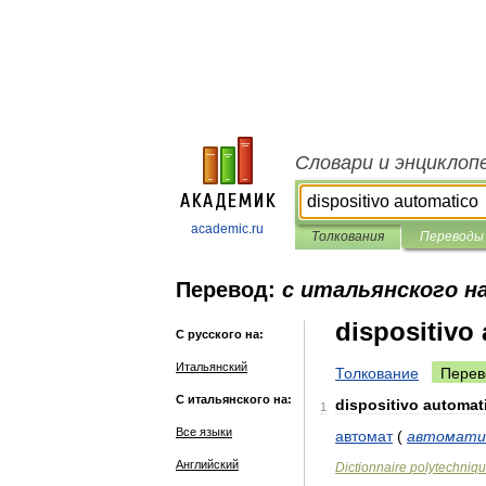
Словари и энциклоп
academic.ru
Толкования
Переводы
Перевод:
с итальянского на
dispositivo
С русского на:
Итальянский
Толкование
Перев
С итальянского на:
dispositivo
automat
1
Все языки
автомат
(
автомати
Английский
Dictionnaire
polytechniq