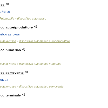
ico
ойство
Automobile
dispositivo
automatico
>
ico
autoriproduttore
ийся
автомат
ue
italo
-
russe
dispositivo
automatico
autoriproduttore
>
ico
numerico
ue
italo
-
russe
dispositivo
automatico
numerico
>
ico
semovente
томат
ue
italo
-
russe
dispositivo
automatico
semovente
>
ico
terminale