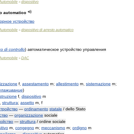
Automobile
dispositivo
>
to
automatico
порное
устройство
Automobile
dispositivo
di
arresto
automatico
>
co
di
controllo
)
автоматическое
устройство
управления
Automobile
DAC
>
izzazione
f
,
assestamento
m
;
allestimento
m
,
sistemazione
m
;
улаживание
)
struzione
f
,
dispositivo
m
,
struttura
;
assetto
m
,
f
стройство
—
ordinamento
statale
/
dello
Stato
ство
—
organizzazione
sociale
ройство
—
struttura
/
ordine
sociale
itivo
m
,
congegno
m
;
meccanismo
m
;
ordigno
m