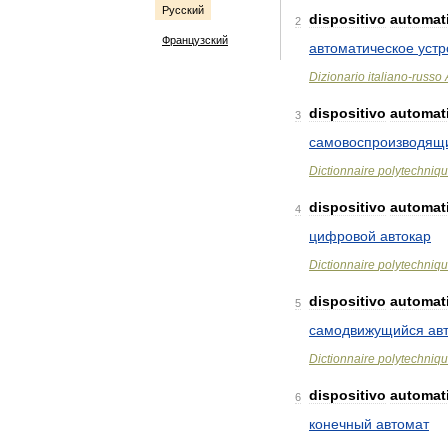
Русский
dispositivo
automat
2
Французский
автоматическое
устр
Dizionario
italiano
-
russo
dispositivo
automat
3
самовоспроизводящ
Dictionnaire
polytechniq
dispositivo
automat
4
цифровой
автокар
Dictionnaire
polytechniq
dispositivo
automat
5
самодвижущийся
ав
Dictionnaire
polytechniq
dispositivo
automat
6
конечный
автомат