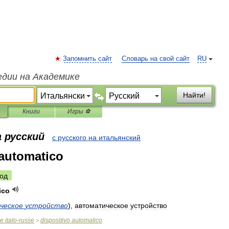
Запомнить сайт
Словарь на свой сайт
RU
едии на Академике
Найти!
Книги
Игры ⚽
 русский
с русского на итальянский
 automatico
од
ico
ческое
устройство
)
,
автоматическое
устройство
ue
italo
-
russe
dispositivo
automatico
>