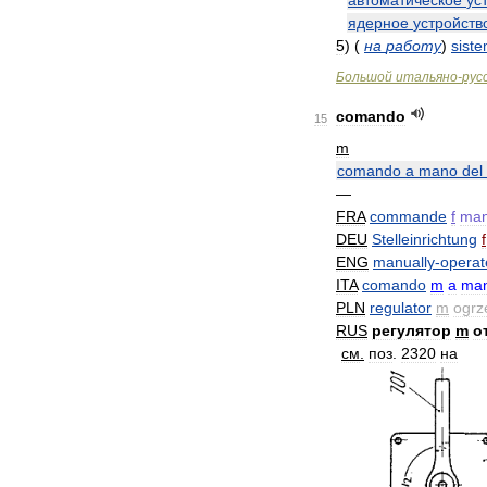
автоматическое
ус
ядерное
устройств
5
)
(
на
работу
)
sist
Большой
итальяно
-
рус
comando
15
m
comando
a
mano
del
—
FRA
commande
f
man
DEU
Stelleinrichtung
f
ENG
manually
-
operat
ITA
comando
m
a
ma
PLN
regulator
m
ogrz
RUS
регулятор
m
о
см
.
поз
.
2320
на