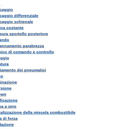
o
caggio
caggio
differenziale
caggio
schienale
ica
costante
sura
sportello
posteriore
ando
pannamento
parabrezza
nico
di
comando
e
controllo
aggio
atura
iamento
dei
pneumatici
co
minazione
rsione
own
ificazione
sa
a
zero
ializzazione
della
miscela
combustibile
a
di
forza
lazione