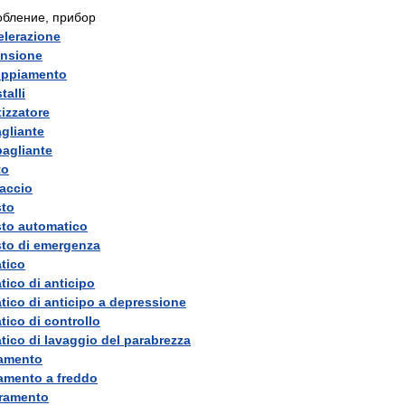
обление
,
прибор
elerazione
nsione
oppiamento
talli
izzatore
gliante
bagliante
to
iaccio
sto
sto
automatico
sto
di
emergenza
tico
tico
di
anticipo
tico
di
anticipo
a
depressione
tico
di
controllo
tico
di
lavaggio
del
parabrezza
amento
amento
a
freddo
ramento