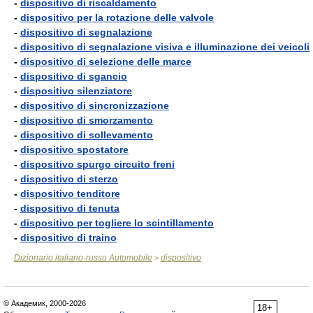
-
dispositivo di riscaldamento
-
dispositivo per la rotazione delle valvole
-
dispositivo di segnalazione
-
dispositivo di segnalazione visiva e illuminazione dei veicoli
-
dispositivo di selezione delle marce
-
dispositivo di sgancio
-
dispositivo silenziatore
-
dispositivo di sincronizzazione
-
dispositivo di smorzamento
-
dispositivo di sollevamento
-
dispositivo spostatore
-
dispositivo spurgo circuito freni
-
dispositivo di sterzo
-
dispositivo tenditore
-
dispositivo di tenuta
-
dispositivo per togliere lo scintillamento
-
dispositivo di traino
Dizionario italiano-russo Automobile
dispositivo
>
© Академик, 2000-2026
18+