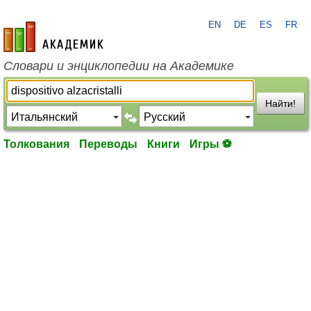
EN
DE
ES
FR
academic.ru
Словари и энциклопедии на Академике
Найти!
Толкования
Переводы
Книги
Игры ⚽