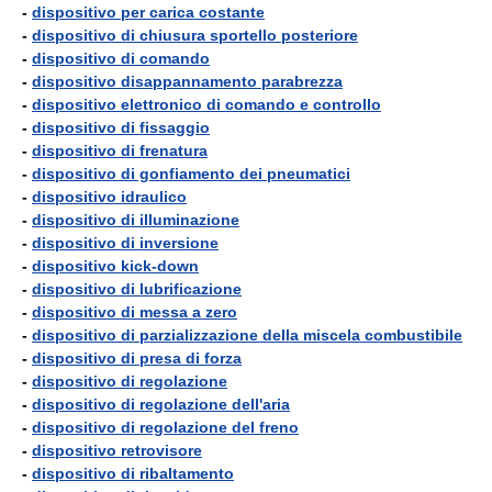
-
dispositivo per carica costante
-
dispositivo di chiusura sportello posteriore
-
dispositivo di comando
-
dispositivo disappannamento parabrezza
-
dispositivo elettronico di comando e controllo
-
dispositivo di fissaggio
-
dispositivo di frenatura
-
dispositivo di gonfiamento dei pneumatici
-
dispositivo idraulico
-
dispositivo di illuminazione
-
dispositivo di inversione
-
dispositivo kick-down
-
dispositivo di lubrificazione
-
dispositivo di messa a zero
-
dispositivo di parzializzazione della miscela combustibile
-
dispositivo di presa di forza
-
dispositivo di regolazione
-
dispositivo di regolazione dell'aria
-
dispositivo di regolazione del freno
-
dispositivo retrovisore
-
dispositivo di ribaltamento