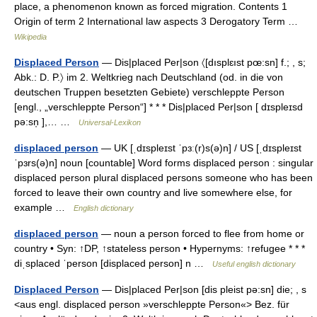
place, a phenomenon known as forced migration. Contents 1
Origin of term 2 International law aspects 3 Derogatory Term …
Wikipedia
Displaced Person
— Dis|placed Per|son 〈[dısplɛıst pœ:sn] f.; , s;
Abk.: D. P.〉 im 2. Weltkrieg nach Deutschland (od. in die von
deutschen Truppen besetzten Gebiete) verschleppte Person
[engl., „verschleppte Person“] * * * Dis|placed Per|son [ dɪspleɪsd
pə:sn̩ ],… …
Universal-Lexikon
displaced person
— UK [ˌdɪspleɪst ˈpɜː(r)s(ə)n] / US [ˌdɪspleɪst
ˈpɜrs(ə)n] noun [countable] Word forms displaced person : singular
displaced person plural displaced persons someone who has been
forced to leave their own country and live somewhere else, for
example …
English dictionary
displaced person
— noun a person forced to flee from home or
country • Syn: ↑DP, ↑stateless person • Hypernyms: ↑refugee * * *
diˌsplaced ˈperson [displaced person] n …
Useful english dictionary
Displaced Person
— Dis|placed Per|son [dis pleist pə:sn] die; , s
<aus engl. displaced person »verschleppte Person«> Bez. für