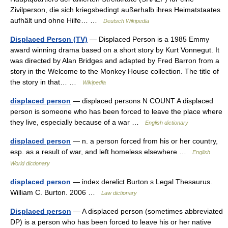
Zivilperson, die sich kriegsbedingt außerhalb ihres Heimatstaates
aufhält und ohne Hilfe… …
Deutsch Wikipedia
Displaced Person (TV)
— Displaced Person is a 1985 Emmy
award winning drama based on a short story by Kurt Vonnegut. It
was directed by Alan Bridges and adapted by Fred Barron from a
story in the Welcome to the Monkey House collection. The title of
the story in that… …
Wikipedia
displaced person
— displaced persons N COUNT A displaced
person is someone who has been forced to leave the place where
they live, especially because of a war …
English dictionary
displaced person
— n. a person forced from his or her country,
esp. as a result of war, and left homeless elsewhere …
English
World dictionary
displaced person
— index derelict Burton s Legal Thesaurus.
William C. Burton. 2006 …
Law dictionary
Displaced person
— A displaced person (sometimes abbreviated
DP) is a person who has been forced to leave his or her native