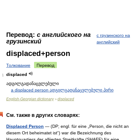
Перевод:
с английского на
с грузинского на
грузинский
английский
displaced+person
Толкование
Перевод
displaced
1
ადგილგადანაცვლებული
a displaced person ადგილგადანაცვლებული პირი
English-Georgian dictionary
displaced
>
См. также в других словарях:
Displaced Person
— (DP; engl. für eine „Person, die nicht an
diesem Ort beheimatet ist“) war die Bezeichnung des
Hauptquartiers der alliierten Streitkräfte (SHAEF) für eine