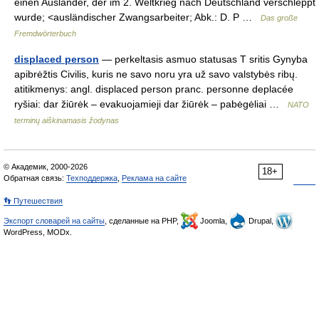
einen Ausländer, der im 2. Weltkrieg nach Deutschland verschleppt
wurde; <ausländischer Zwangsarbeiter; Abk.: D. P …
Das große
Fremdwörterbuch
displaced person
— perkeltasis asmuo statusas T sritis Gynyba
apibrėžtis Civilis, kuris ne savo noru yra už savo valstybės ribų.
atitikmenys: angl. displaced person pranc. personne deplacée
ryšiai: dar žiūrėk – evakuojamieji dar žiūrėk – pabėgėliai …
NATO
terminų aiškinamasis žodynas
© Академик, 2000-2026
18+
Обратная связь:
Техподдержка
,
Реклама на сайте
👣 Путешествия
Экспорт словарей на сайты
, сделанные на PHP,
Joomla,
Drupal,
WordPress, MODx.