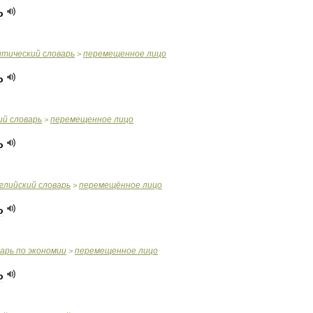
о
итический
словарь
перемещенное
лицо
>
о
ий
словарь
перемещенное
лицо
>
о
глийский
словарь
перемещённое
лицо
>
о
варь
по
экономии
перемещенное
лицо
>
о