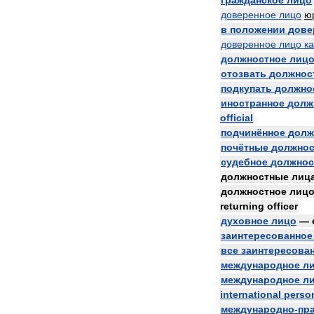
гражданское
лицо
доверенное
лицо
ю
в
положении
дове
доверенное
лицо
к
должностное
лиц
отозвать
должнос
подкупать
должно
иностранное
долж
official
подчинённое
долж
почётные
должно
судебное
должнос
должностные
лиц
должностное
лиц
returning
officer
духовное
лицо
—
заинтересованное
все
заинтересова
международное
л
международное
л
international
perso
международно
-
пр