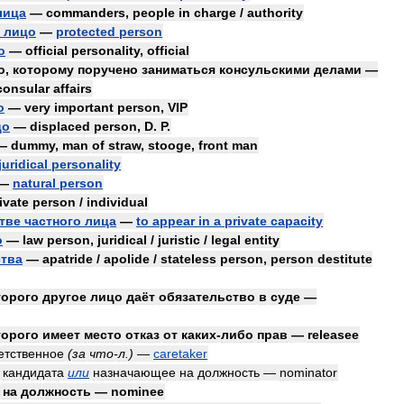
лица
—
commanders
,
people
in
charge
/
authority
лицо
—
protected
person
о
—
official
personality
,
official
о
,
которому
поручено
заниматься
консульскими
делами
—
consular
affairs
о
—
very
important
person
,
VIP
цо
—
displaced
person
,
D
.
P
.
—
dummy
,
man
of
straw
,
stooge
,
front
man
juridical
personality
—
natural
person
ivate
person
/
individual
тве
частного
лица
—
to
appear
in
a
private
capacity
о
—
law
person
,
juridical
/
juristic
/
legal
entity
ства
—
apatride
/
apolide
/
stateless
person
,
person
destitute
торого
другое
лицо
даёт
обязательство
в
суде
—
торого
имеет
место
отказ
от
каких
-
либо
прав
—
releasee
етственное
(
за
что
-
л
.)
—
caretaker
кандидата
или
назначающее
на
должность
—
nominator
на
должность
—
nominee