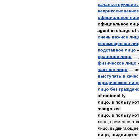
начальствующие
неприкосновенное
официальное
лиц
официальное
лиц
agent
in
charge
of
очень
важное
лиц
перемещённое
ли
подставное
лицо
правовое
лицо
—
физическое
лицо
частное
лицо
—
pr
выступать
в
качес
юридическое
лиц
лицо
без
граждан
of
nationality
лицо
,
в
пользу
ко
recognizee
лицо
,
в
пользу
ко
лицо
,
временно
отв
лицо
,
выдвигающее
лицо
,
выдвинутое