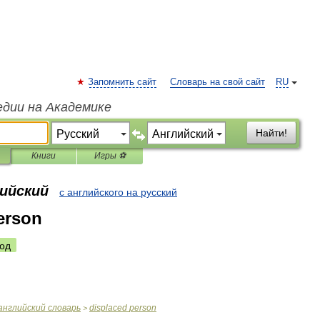
Запомнить сайт
Словарь на свой сайт
RU
едии на Академике
Найти!
Книги
Игры ⚽
лийский
с английского на русский
erson
од
английский
словарь
displaced
person
>