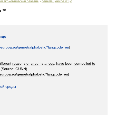
ый
экономический
словарь
перемещенное
лицо
>
о
ицо
.
europa
.
eu
/
gemet
/
alphabetic
?
langcode
=
en
]
ifferent
reasons
or
circumstances
,
have
been
compelled
to
 (
Source:
GUNN
)
europa
.
eu
/
gemet
/
alphabetic
?
langcode
=
en
]
ей
среды