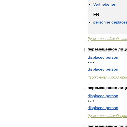
Vertriebener
FR
personne
déplacé
Русско
-
английский
сло
перемещенное
лиц
8
displaced
person
* * *
displaced
person
Русско
-
английский
юри
перемещенное
лиц
9
displaced
person
* * *
displaced
person
Русско
-
английский
юри
перемещенное
лиц
10