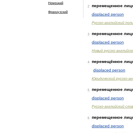
Немецкий
перемещенное
лиц
2
Французский
displaced
person
Русско
-
английский
пол
перемещенное
лиц
3
displaced
person
Новый
русско
-
английск
перемещённое
лиц
4
displaced
person
Юридический
русско
-
ан
перемещенное
лиц
5
displaced
person
Русско
-
английский
сло
перемещенное
лиц
6
displaced
person