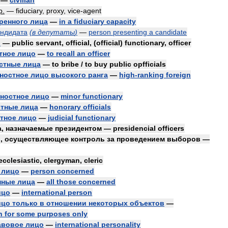
—
civilian
р
.
—
fiduciary
,
proxy
,
vice
-
agent
ренного
лица
—
in
a
fiduciary
capacity
андидата
(
в
депутаты
)
—
person
presenting
a
candidate
о
—
public
servant
,
official
, (
official
)
functionary
,
officer
тное
лицо
—
to
recall
an
officer
стные
лица
—
to
bribe
/
to
buy
public
opfficials
ностное
лицо
высокого
ранга
—
high
-
ranking
foreign
ностное
лицо
—
minor
functionary
стные
лица
—
honorary
officials
тное
лицо
—
judicial
functionary
а
,
назначаемые
президентом
—
presidencial
officers
о
,
осуществляющее
контроль
за
проведением
выборов
—
ecclesiastic
,
clergyman
,
cleric
лицо
—
person
concerned
нные
лица
—
all
those
concerned
ицо
—
international
person
ицо
только
в
отношении
некоторых
объектов
—
n
for
some
purposes
only
авовое
лицо
—
international
personality