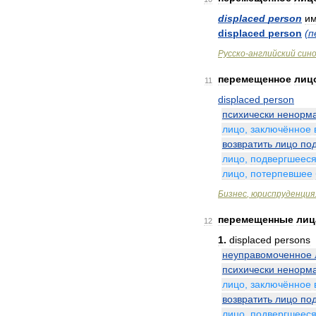
displaced
person
и
displaced
person
(
п
Русско
-
английский
син
перемещенное
лиц
11
displaced
person
психически
ненорм
лицо
,
заключённое
возвратить
лицо
по
лицо
,
подвергшеес
лицо
,
потерпевшее
Бизнес
,
юриспруденция
перемещенные
лиц
12
1
.
displaced
persons
неуправомоченное
психически
ненорм
лицо
,
заключённое
возвратить
лицо
по
лицо
,
подвергшеес