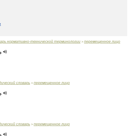
e
варь
нормативно
-
технической
терминологии
перемещенное
лицо
>
о
дический
словарь
перемещенное
лицо
>
о
дический
словарь
перемещенное
лицо
>
о