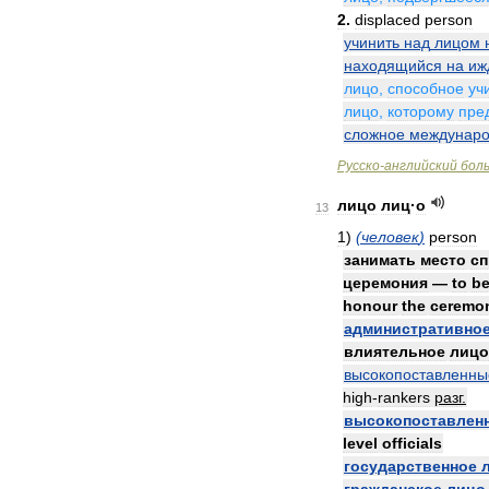
2
.
displaced
person
учинить
над
лицом
находящийся
на
иж
лицо
,
способное
уч
лицо
,
которому
пре
сложное
междунар
Русско
-
английский
бол
лицо
лиц
·
о
13
1
)
(
человек
)
person
занимать
место
сп
церемония
—
to
b
honour
the
ceremo
административно
влиятельное
лицо
высокопоставленны
high
-
rankers
разг
.
высокопоставлен
level
officials
государственное