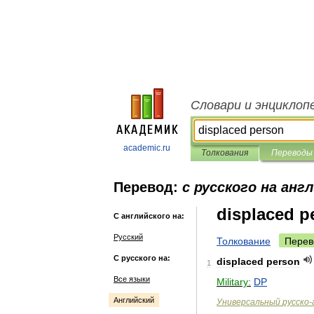
Словари и энциклоп
academic.ru
Толкования
Переводы
Перевод:
с русского на анг
displaced p
С английского на:
Русский
Толкование
Перев
С русского на:
displaced
person
1
Все языки
Military:
DP
Английский
Универсальный
русско
-