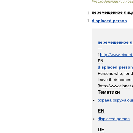
Русско
-
Английский
нов
перемещенное
лиц
7
displaced
person
перемещенное
л
—
[
http:
//
www
.
eionet
EN
displaced
person
Persons
who
,
for
d
leave
their
homes
.
[
http:
//
www
.
eionet
.
Тематики
охрана
окружающ
EN
displaced
person
DE