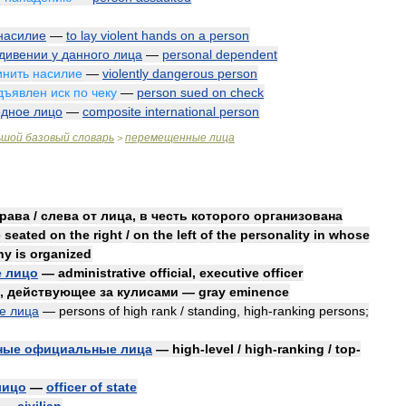
насилие
—
to
lay
violent
hands
on
a
person
дивении
у
данного
лица
—
personal
dependent
инить
насилие
—
violently
dangerous
person
дъявлен
иск
по
чеку
—
person
sued
on
check
одное
лицо
—
composite
international
person
ьшой
базовый
словарь
перемещенные
лица
>
рава
/
слева
от
лица
,
в
честь
которого
организована
e
seated
on
the
right
/
on
the
left
of
the
personality
in
whose
ny
is
organized
е
лицо
—
administrative
official
,
executive
officer
,
действующее
за
кулисами
—
gray
eminence
е
лица
—
persons
of
high
rank
/
standing
,
high
-
ranking
persons
;
ные
официальные
лица
—
high
-
level
/
high
-
ranking
/
top
-
лицо
—
officer
of
state