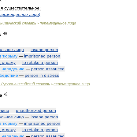
мя
существительное:
еремещенное
лицо
)
онимический
словарь
перемещенное
лицо
>
о
альное
лицо
—
insane
person
в
тюрьму
—
imprisoned
person
д
стражу
—
to
retake
a
person
я
нападению
—
person
assaulted
бедствие
—
person
in
distress
.
Русско
-
английский
словарь
перемещенное
лицо
>
а
лицо
—
unauthorized
person
альное
лицо
—
insane
person
в
тюрьму
—
imprisoned
person
д
стражу
—
to
retake
a
person
я
нападению
—
person
assaulted