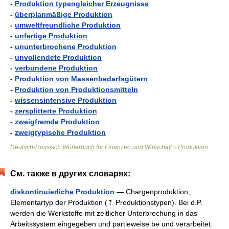
-
Produktion typengleicher Erzeugnisse
-
überplanmäßige Produktion
-
umweltfreundliche Produktion
-
unfertige Produktion
-
ununterbrochene Produktion
-
unvollendete Produktion
-
verbundene Produktion
-
Produktion von Massenbedarfsgütern
-
Produktion von Produktionsmitteln
-
wissensintensive Produktion
-
zersplitterte Produktion
-
zweigfremde Produktion
-
zweigtypische Produktion
Deutsch-Russisch Wörterbuch für Finanzen und Wirtschaft
Produktion
>
См. также в других словарях:
diskontinuierliche Produktion
— Chargenproduktion;
Elementartyp der Produktion (⇡ Produktionstypen). Bei d.P.
werden die Werkstoffe mit zeitlicher Unterbrechung in das
Arbeitssystem eingegeben und partieweise be und verarbeitet.