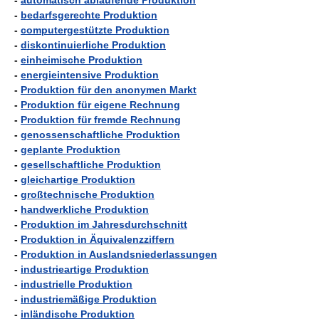
-
automatisch ablaufende Produktion
-
bedarfsgerechte Produktion
-
computergestützte Produktion
-
diskontinuierliche Produktion
-
einheimische Produktion
-
energieintensive Produktion
-
Produktion für den anonymen Markt
-
Produktion für eigene Rechnung
-
Produktion für fremde Rechnung
-
genossenschaftliche Produktion
-
geplante Produktion
-
gesellschaftliche Produktion
-
gleichartige Produktion
-
großtechnische Produktion
-
handwerkliche Produktion
-
Produktion im Jahresdurchschnitt
-
Produktion in Äquivalenzziffern
-
Produktion in Auslandsniederlassungen
-
industrieartige Produktion
-
industrielle Produktion
-
industriemäßige Produktion
-
inländische Produktion