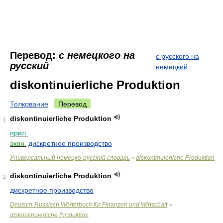
Перевод:
с немецкого на
с русского на
русский
немецкий
diskontinuierliche Produktion
Толкование
Перевод
diskontinuierliche Produktion
1
прил.
экон.
дискретное производство
Универсальный немецко-русский словарь
diskontinuierliche Produktion
>
diskontinuierliche Produktion
2
дискретное производство
Deutsch-Russisch Wörterbuch für Finanzen und Wirtschaft
>
diskontinuierliche Produktion