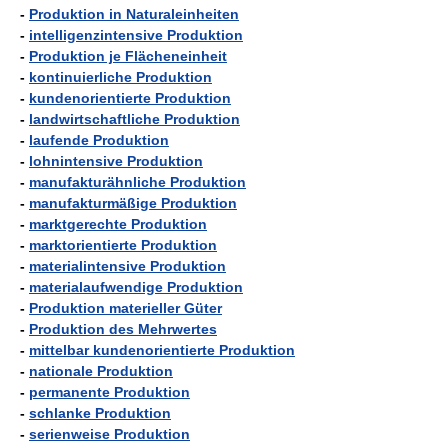
-
Produktion in Naturaleinheiten
-
intelligenzintensive Produktion
-
Produktion je Flächeneinheit
-
kontinuierliche Produktion
-
kundenorientierte Produktion
-
landwirtschaftliche Produktion
-
laufende Produktion
-
lohnintensive Produktion
-
manufakturähnliche Produktion
-
manufakturmäßige Produktion
-
marktgerechte Produktion
-
marktorientierte Produktion
-
materialintensive Produktion
-
materialaufwendige Produktion
-
Produktion materieller Güter
-
Produktion des Mehrwertes
-
mittelbar kundenorientierte Produktion
-
nationale Produktion
-
permanente Produktion
-
schlanke Produktion
-
serienweise Produktion