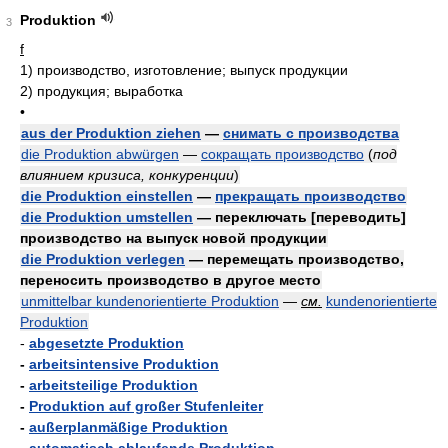
Produktion
3
f
1)
производство, изготовление; выпуск продукции
2)
продукция; выработка
•
aus der Produktion ziehen
—
снимать с производства
die Produktion abwürgen
—
сокращать производство
(
под
влиянием кризиса, конкуренции
)
die Produktion einstellen
—
прекращать производство
die Produktion umstellen
— переключать [переводить]
производство на выпуск новой продукции
die Produktion verlegen
— перемещать производство,
переносить производство в другое место
unmittelbar kundenorientierte Produktion
—
см.
kundenorientierte
Produktion
-
abgesetzte Produktion
-
arbeitsintensive Produktion
-
arbeitsteilige Produktion
-
Produktion auf großer Stufenleiter
-
außerplanmäßige Produktion