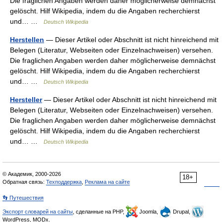
Die fraglichen Angaben werden daher möglicherweise demnächst
gelöscht. Hilf Wikipedia, indem du die Angaben recherchierst
und… …
Deutsch Wikipedia
Herstellen
— Dieser Artikel oder Abschnitt ist nicht hinreichend mit
Belegen (Literatur, Webseiten oder Einzelnachweisen) versehen.
Die fraglichen Angaben werden daher möglicherweise demnächst
gelöscht. Hilf Wikipedia, indem du die Angaben recherchierst
und… …
Deutsch Wikipedia
Hersteller
— Dieser Artikel oder Abschnitt ist nicht hinreichend mit
Belegen (Literatur, Webseiten oder Einzelnachweisen) versehen.
Die fraglichen Angaben werden daher möglicherweise demnächst
gelöscht. Hilf Wikipedia, indem du die Angaben recherchierst
und… …
Deutsch Wikipedia
© Академик, 2000-2026
18+
Обратная связь:
Техподдержка
,
Реклама на сайте
👣 Путешествия
Экспорт словарей на сайты
, сделанные на PHP,
Joomla,
Drupal,
WordPress, MODx.