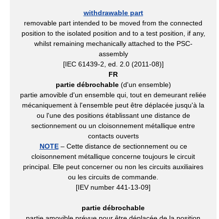
withdrawable part
removable part intended to be moved from the connected
position to the isolated position and to a test position, if any,
whilst remaining mechanically attached to the PSC-
assembly
[IEC 61439-2, ed. 2.0 (2011-08)]
FR
partie débrochable
(d'un ensemble)
partie amovible d'un ensemble qui, tout en demeurant reliée
mécaniquement à l'ensemble peut être déplacée jusqu'à la
ou l'une des positions établissant une distance de
sectionnement ou un cloisonnement métallique entre
contacts ouverts
NOTE
– Cette distance de sectionnement ou ce
cloisonnement métallique concerne toujours le circuit
principal. Elle peut concerner ou non les circuits auxiliaires
ou les circuits de commande.
[IEV number 441-13-09]
partie débrochable
partie amovible prévue pour être déplacée de la position