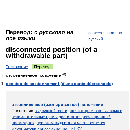
Перевод:
с русского на
со всех языков на
все языки
русский
disconnected position (of a
withdrawable part)
Толкование
Перевод
отсоединенное положение
1
position de sectionnement (d'une partie débrochable)
отсоединенное (изолированное) положение
Положение
выдвижной части
,
при котором в ее главных и
вспомогательных цепях достигается
изоляционный
промежуток
,
при этом выдвижная часть остается
механически присоединенной к НКУ
.