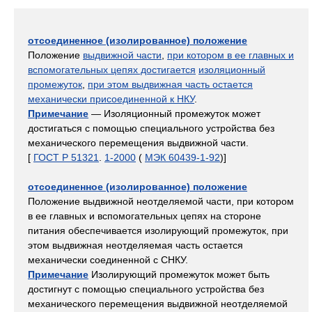
отсоединенное (изолированное) положение
Положение
выдвижной части
,
при котором в ее главных и
вспомогательных цепях достигается
изоляционный
промежуток
,
при этом выдвижная часть остается
механически присоединенной к НКУ
.
Примечание
— Изоляционный промежуток может
достигаться с помощью специального устройства без
механического перемещения выдвижной части.
[
ГОСТ Р 51321
.
1-2000
(
МЭК 60439-1-92
)]
отсоединенное (изолированное) положение
Положение выдвижной неотделяемой части, при котором
в ее главных и вспомогательных цепях на стороне
питания обеспечивается изолирующий промежуток, при
этом выдвижная неотделяемая часть остается
механически соединенной с СНКУ.
Примечание
Изолирующий промежуток может быть
достигнут с помощью специального устройства без
механического перемещения выдвижной неотделяемой