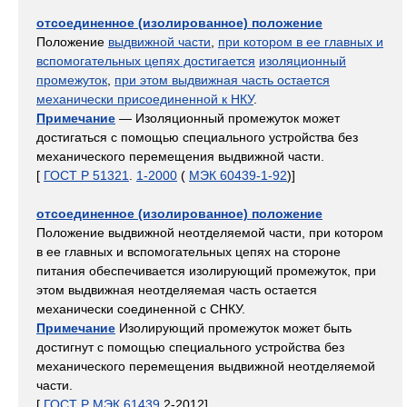
отсоединенное (изолированное) положение
Положение
выдвижной части
,
при котором в ее главных и
вспомогательных цепях достигается
изоляционный
промежуток
,
при этом выдвижная часть остается
механически присоединенной к НКУ
.
Примечание
— Изоляционный промежуток может
достигаться с помощью специального устройства без
механического перемещения выдвижной части.
[
ГОСТ Р 51321
.
1-2000
(
МЭК 60439-1-92
)]
отсоединенное (изолированное) положение
Положение выдвижной неотделяемой части, при котором
в ее главных и вспомогательных цепях на стороне
питания обеспечивается изолирующий промежуток, при
этом выдвижная неотделяемая часть остается
механически соединенной с СНКУ.
Примечание
Изолирующий промежуток может быть
достигнут с помощью специального устройства без
механического перемещения выдвижной неотделяемой
части.
[
ГОСТ Р МЭК 61439
.2-2012]