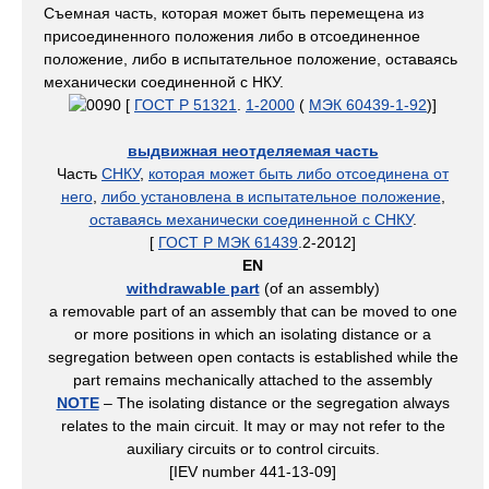
Съемная часть, которая может быть перемещена из
присоединенного положения либо в отсоединенное
положение, либо в испытательное положение, оставаясь
механически соединенной с НКУ.
[
ГОСТ Р 51321
.
1-2000
(
МЭК 60439-1-92
)]
выдвижная неотделяемая часть
Часть
СНКУ
,
которая может быть либо отсоединена от
него
,
либо установлена в испытательное положение
,
оставаясь механически соединенной с СНКУ
.
[
ГОСТ Р МЭК 61439
.2-2012]
EN
withdrawable part
(of an assembly)
a removable part of an assembly that can be moved to one
or more positions in which an isolating distance or a
segregation between open contacts is established while the
part remains mechanically attached to the assembly
NOTE
– The isolating distance or the segregation always
relates to the main circuit. It may or may not refer to the
auxiliary circuits or to control circuits.
[IEV number 441-13-09]