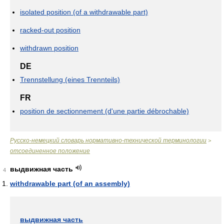
isolated position (of a withdrawable part)
racked-out position
withdrawn position
DE
Trennstellung (eines Trennteils)
FR
position de sectionnement (d'une partie débrochable)
Русско-немецкий словарь нормативно-технической терминологии
>
отсоединенное положение
выдвижная часть
4
withdrawable part (of an assembly)
выдвижная часть