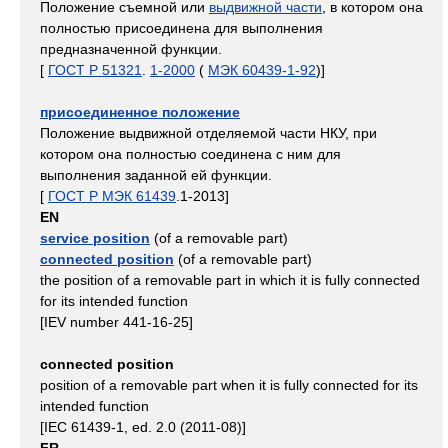
Положение съемной или
выдвижной части
, в котором она
полностью присоединена для выполнения
предназначенной функции.
[
ГОСТ Р 51321
.
1-2000
(
МЭК 60439-1-92
)]
присоединенное положение
Положение выдвижной отделяемой части НКУ, при
котором она полностью соединена с ним для
выполнения заданной ей функции.
[
ГОСТ Р МЭК 61439
.1-2013]
EN
service position
(of a removable part)
connected position
(of a removable part)
the position of a removable part in which it is fully connected
for its intended function
[IEV number 441-16-25]
connected position
position of a removable part when it is fully connected for its
intended function
[IEC 61439-1, ed. 2.0 (2011-08)]
FR