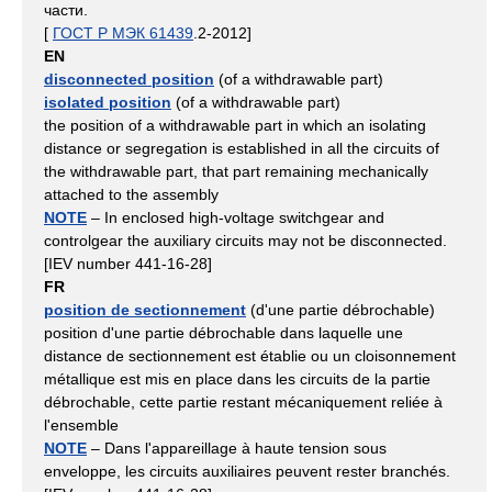
части.
[
ГОСТ Р МЭК 61439
.2-2012]
EN
disconnected position
(of a withdrawable part)
isolated position
(of a withdrawable part)
the position of a withdrawable part in which an isolating
distance or segregation is established in all the circuits of
the withdrawable part, that part remaining mechanically
attached to the assembly
NOTE
– In enclosed high-voltage switchgear and
controlgear the auxiliary circuits may not be disconnected.
[IEV number 441-16-28]
FR
position de sectionnement
(d'une partie débrochable)
position d'une partie débrochable dans laquelle une
distance de sectionnement est établie ou un cloisonnement
métallique est mis en place dans les circuits de la partie
débrochable, cette partie restant mécaniquement reliée à
l'ensemble
NOTE
– Dans l'appareillage à haute tension sous
enveloppe, les circuits auxiliaires peuvent rester branchés.