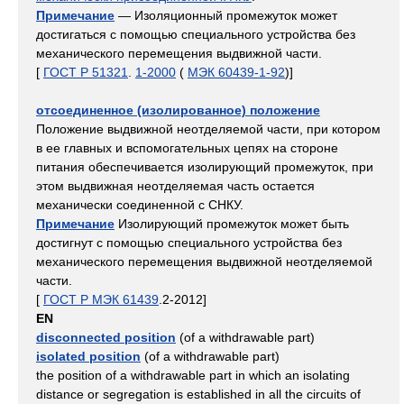
Примечание
— Изоляционный промежуток может
достигаться с помощью специального устройства без
механического перемещения выдвижной части.
[
ГОСТ Р 51321
.
1-2000
(
МЭК 60439-1-92
)]
отсоединенное (изолированное) положение
Положение выдвижной неотделяемой части, при котором
в ее главных и вспомогательных цепях на стороне
питания обеспечивается изолирующий промежуток, при
этом выдвижная неотделяемая часть остается
механически соединенной с СНКУ.
Примечание
Изолирующий промежуток может быть
достигнут с помощью специального устройства без
механического перемещения выдвижной неотделяемой
части.
[
ГОСТ Р МЭК 61439
.2-2012]
EN
disconnected position
(of a withdrawable part)
isolated position
(of a withdrawable part)
the position of a withdrawable part in which an isolating
distance or segregation is established in all the circuits of