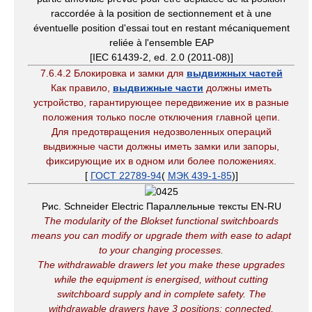
raccordée à la position de sectionnement et à une
éventuelle position d'essai tout en restant mécaniquement
reliée à l'ensemble EAP
[IEC 61439-2, ed. 2.0 (2011-08)]
7.6.4.2 Блокировка и замки для
выдвижных частей
Как правило,
выдвижные части
должны иметь
устройство, гарантирующее передвижение их в разные
положения только после отключения главной цепи.
Для предотвращения недозволенных операций
выдвижные части должны иметь замки или запоры,
фиксирующие их в одном или более положениях.
[
ГОСТ 22789-94
(
МЭК 439-1-85
)]
Рис. Schneider Electric Параллельные тексты EN-RU
The modularity of the Blokset functional switchboards
means you can modify or upgrade them with ease to adapt
to your changing processes.
The withdrawable drawers let you make these upgrades
while the equipment is energised, without cutting
switchboard supply and in complete safety
.
The
withdrawable drawers have 3 positions: connected,