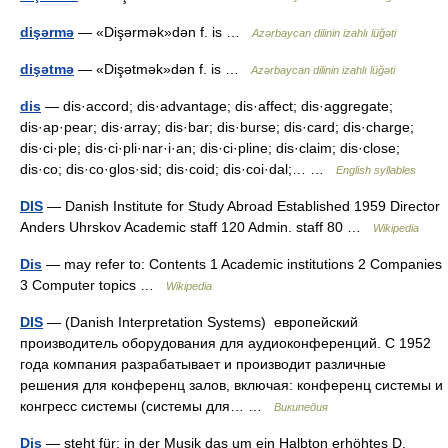
dişərmə
— «Dişərmək»dən f. is …
Azərbaycan dilinin izahlı lüğəti
dişətmə
— «Dişətmək»dən f. is …
Azərbaycan dilinin izahlı lüğəti
dis
— dis·accord; dis·advantage; dis·affect; dis·aggregate;
dis·ap·pear; dis·array; dis·bar; dis·burse; dis·card; dis·charge;
dis·ci·ple; dis·ci·pli·nar·i·an; dis·ci·pline; dis·claim; dis·close;
dis·co; dis·co·glos·sid; dis·coid; dis·coi·dal;… …
English syllables
DIS
— Danish Institute for Study Abroad Established 1959 Director
Anders Uhrskov Academic staff 120 Admin. staff 80 …
Wikipedia
Dis
— may refer to: Contents 1 Academic institutions 2 Companies
3 Computer topics …
Wikipedia
DIS
— (Danish Interpretation Systems) европейский
производитель оборудования для аудиоконференций. С 1952
года компания разрабатывает и производит различные
решения для конференц залов, включая: конференц системы и
конгресс системы (системы для… …
Википедия
Dis
— steht für: in der Musik das um ein Halbton erhöhtes D,