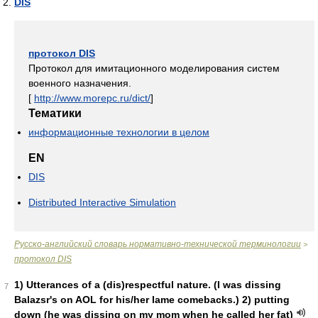
DIS
протокол DIS
Протокол для имитационного моделирования систем
военного назначения.
[
http://www.morepc.ru/dict/
]
Тематики
информационные технологии в целом
EN
DIS
Distributed Interactive Simulation
Русско-английский словарь нормативно-технической терминологии
>
протокол DIS
1) Utterances of a (dis)respectful nature. (I was dissing
7
Balazsr's on AOL for his/her lame comebacks.) 2) putting
down (he was dissing on my mom when he called her fat)