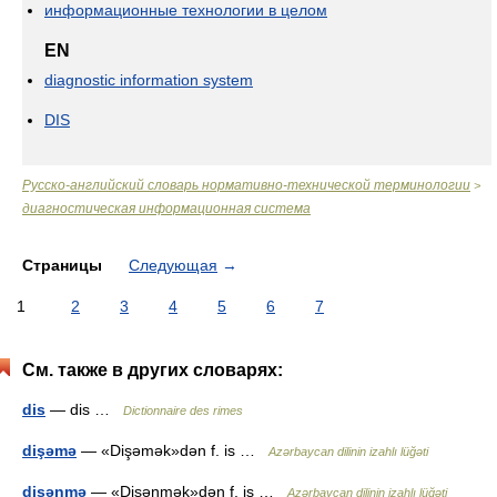
информационные технологии в целом
EN
diagnostic information system
DIS
Русско-английский словарь нормативно-технической терминологии
>
диагностическая информационная система
Страницы
Следующая
→
1
2
3
4
5
6
7
См. также в других словарях:
dis
— dis …
Dictionnaire des rimes
dişəmə
— «Dişəmək»dən f. is …
Azərbaycan dilinin izahlı lüğəti
dişənmə
— «Dişənmək»dən f. is …
Azərbaycan dilinin izahlı lüğəti