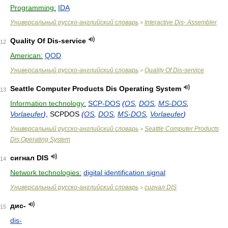
Programming:
IDA
Универсальный русско-английский словарь
Interactive Dis- Assembler
>
Quality Of Dis-service
12
American:
QOD
Универсальный русско-английский словарь
Quality Of Dis-service
>
Seattle Computer Products Dis Operating System
13
Information technology:
SCP-DOS
(
OS
,
DOS
,
MS-DOS
,
Vorlaeufer
)
, SCPDOS
(
OS
,
DOS
,
MS-DOS
,
Vorlaeufer
)
Универсальный русско-английский словарь
Seattle Computer Products
>
Dis Operating System
сигнал DIS
14
Network technologies:
digital identification signal
Универсальный русско-английский словарь
сигнал DIS
>
дис-
15
dis-