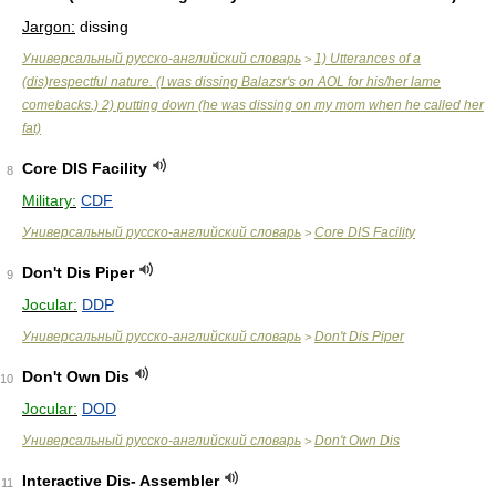
Jargon:
dissing
Универсальный русско-английский словарь
1) Utterances of a
>
(dis)respectful nature. (I was dissing Balazsr's on AOL for his/her lame
comebacks.) 2) putting down (he was dissing on my mom when he called her
fat)
Core DIS Facility
8
Military:
CDF
Универсальный русско-английский словарь
Core DIS Facility
>
Don't Dis Piper
9
Jocular:
DDP
Универсальный русско-английский словарь
Don't Dis Piper
>
Don't Own Dis
10
Jocular:
DOD
Универсальный русско-английский словарь
Don't Own Dis
>
Interactive Dis- Assembler
11