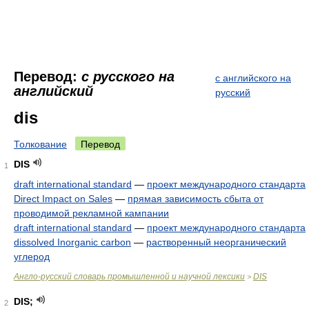
Перевод:
с русского на
с английского на
английский
русский
dis
Толкование
Перевод
DIS
1
draft international standard
—
проект международного стандарта
Direct Impact on Sales
—
прямая зависимость сбыта от
проводимой рекламной кампании
draft international standard
—
проект международного стандарта
dissolved Inorganic carbon
—
растворенный неорганический
углерод
Англо-русский словарь промышленной и научной лексики
DIS
>
DIS;
2