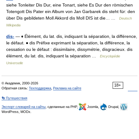
siehe Tonleiter Dis Dur, eine Tonart, siehe Es Dur den römischen
Totengott Dis Pater ein Album von Jan Garbarek dis steht für: den
über Dis gebildeten Moll Akkord dis Moll DIS ist die… …
Deutsch
Wikipedia
dis-
— ♦ Élément, du lat. dis, indiquant la séparation, la différence,
le défaut. ● dis Préfixe exprimant la séparation, la différence, la
cessation ou le défaut : dissimilaire, dissymétrie, disgracieux. dis
élément, du lat. dis, indiquant la séparation …
Encyclopédie
Universelle
© Академик, 2000-2026
18+
Обратная связь:
Техподдержка
,
Реклама на сайте
👣 Путешествия
Экспорт словарей на сайты
, сделанные на PHP,
Joomla,
Drupal,
WordPress, MODx.