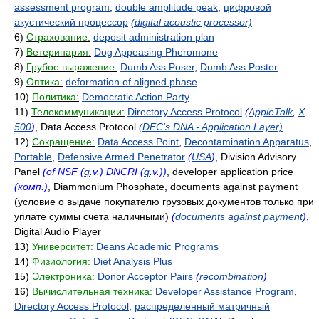
assessment program
,
double amplitude peak
,
цифровой
акустический процессор
(digital acoustic processor)
6)
Страхование:
deposit administration plan
7)
Ветеринария:
Dog Appeasing Pheromone
8)
Грубое выражение:
Dumb Ass Poser
,
Dumb Ass Poster
9)
Оптика:
deformation of aligned phase
10)
Политика:
Democratic Action Party
11)
Телекоммуникации:
Directory Access Protocol
(
AppleTalk
,
X
.
500
)
, Data Access Protocol
(DEC's DNA - Application Layer)
12)
Сокращение:
Data Access Point
,
Decontamination Apparatus
,
Portable
,
Defensive Armed Penetrator
(
USA
)
, Division Advisory
Panel
(of NSF (
q
.v.) DNCRI (
q
.v.))
, developer application price
(комп.)
, Diammonium Phosphate, documents against payment
(условие о выдаче покупателю грузовых документов только при
уплате суммы счета наличными)
(
documents against payment
)
,
Digital Audio Player
13)
Университет:
Deans Academic Programs
14)
Физиология:
Diet Analysis Plus
15)
Электроника:
Donor Acceptor Pairs
(
recombination
)
16)
Вычислительная техника:
Developer Assistance Program
,
Directory Access Protocol
,
распределенный матричный