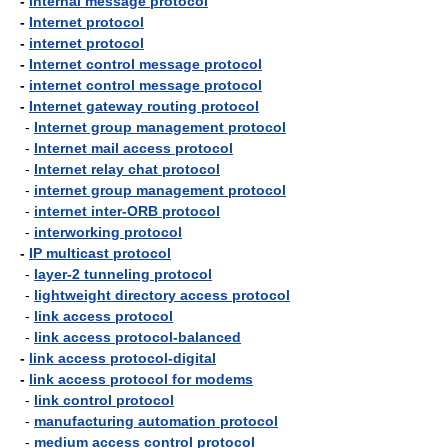
-
internal message protocol
-
Internet protocol
-
internet protocol
-
Internet control message protocol
-
internet control message protocol
-
Internet gateway routing protocol
-
Internet group management protocol
-
Internet mail access protocol
-
Internet relay chat protocol
-
internet group management protocol
-
internet inter-ORB protocol
-
interworking protocol
-
IP multicast protocol
-
layer-2 tunneling protocol
-
lightweight directory access protocol
-
link access protocol
-
link access protocol-balanced
-
link access protocol-digital
-
link access protocol for modems
-
link control protocol
-
manufacturing automation protocol
-
medium access control protocol