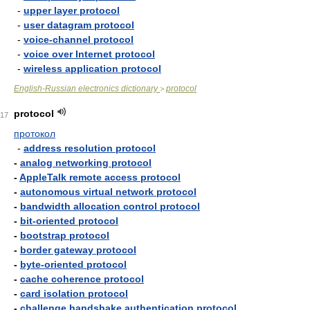
-
upper layer protocol
-
user datagram protocol
-
voice-channel protocol
-
voice over Internet protocol
-
wireless application protocol
English-Russian electronics dictionary
protocol
>
protocol
17
протокол
-
address resolution protocol
-
analog networking protocol
-
AppleTalk remote access protocol
-
autonomous virtual network protocol
-
bandwidth allocation control protocol
-
bit-oriented protocol
-
bootstrap protocol
-
border gateway protocol
-
byte-oriented protocol
-
cache coherence protocol
-
card isolation protocol
-
challenge handshake authentication protocol