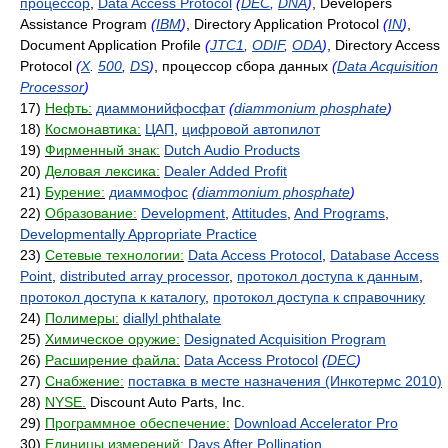
процессор
,
Data Access Protocol
(
DEC
,
DNA
)
, Developers
Assistance Program
(
IBM
)
, Directory Application Protocol
(
IN
)
,
Document Application Profile
(
JTC1
,
ODIF
,
ODA
)
, Directory Access
Protocol
(
X
.
500
,
DS
)
, процессор сбора данных
(
Data Acquisition
Processor
)
17)
Нефть:
диаммонийфосфат
(
diammonium phosphate
)
18)
Космонавтика:
ЦАП
,
цифровой автопилот
19)
Фирменный знак:
Dutch Audio Products
20)
Деловая лексика:
Dealer Added Profit
21)
Бурение:
диаммофос
(
diammonium phosphate
)
22)
Образование:
Development
,
Attitudes
,
And Programs
,
Developmentally Appropriate Practice
23)
Сетевые технологии:
Data Access Protocol
,
Database Access
Point
,
distributed array processor
,
протокол доступа к данным
,
протокол доступа к каталогу
,
протокол доступа к справочнику
24)
Полимеры:
diallyl phthalate
25)
Химическое оружие:
Designated Acquisition Program
26)
Расширение файла:
Data Access Protocol
(
DEC
)
27)
Снабжение:
поставка в месте назначения (Инкотермс 2010)
28)
NYSE.
Discount Auto Parts, Inc.
29)
Программное обеспечение:
Download Accelerator Pro
30)
Единицы измерений:
Days After Pollination