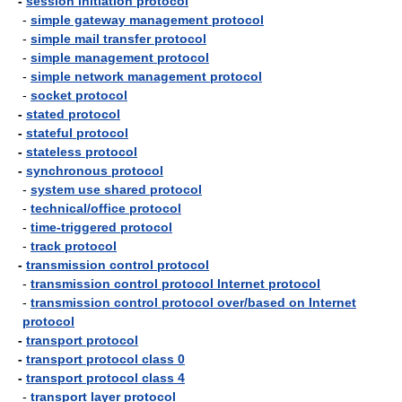
-
session initiation protocol
-
simple gateway management protocol
-
simple mail transfer protocol
-
simple management protocol
-
simple network management protocol
-
socket protocol
-
stated protocol
-
stateful protocol
-
stateless protocol
-
synchronous protocol
-
system use shared protocol
-
technical/office protocol
-
time-triggered protocol
-
track protocol
-
transmission control protocol
-
transmission control protocol Internet protocol
-
transmission control protocol over/based on Internet
protocol
-
transport protocol
-
transport protocol class 0
-
transport protocol class 4
-
transport layer protocol