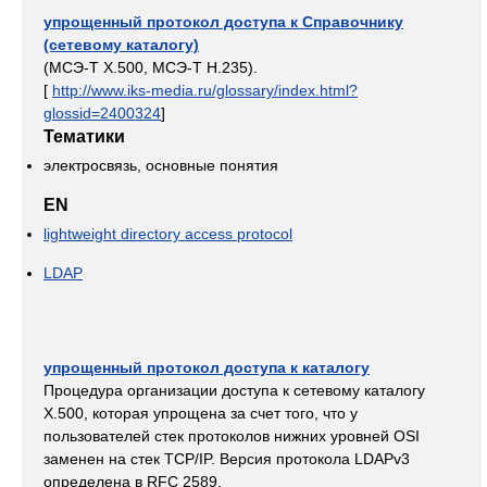
упрощенный протокол доступа к Справочнику
(сетевому каталогу)
(МСЭ-Т Х.500, МСЭ-Т Н.235).
[
http://www.iks-media.ru/glossary/index.html?
glossid=2400324
]
Тематики
электросвязь, основные понятия
EN
lightweight directory access protocol
LDAP
упрощенный протокол доступа к каталогу
Процедура организации доступа к сетевому каталогу
Х.500, которая упрощена за счет того, что у
пользователей стек протоколов нижних уровней OSI
заменен на стек TCP/IP. Версия протокола LDAPv3
определена в RFC 2589.