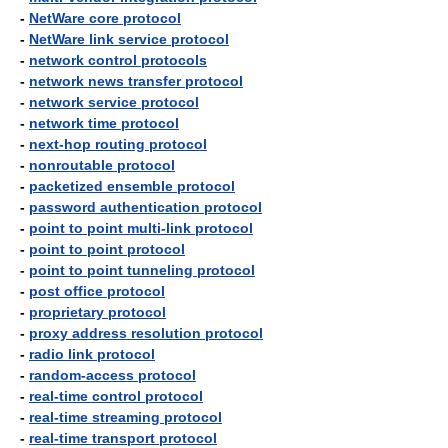
-
NetWare core protocol
-
NetWare link service protocol
-
network control protocols
-
network news transfer protocol
-
network service protocol
-
network time protocol
-
next-hop routing protocol
-
nonroutable protocol
-
packetized ensemble protocol
-
password authentication protocol
-
point to point multi-link protocol
-
point to point protocol
-
point to point tunneling protocol
-
post office protocol
-
proprietary protocol
-
proxy address resolution protocol
-
radio link protocol
-
random-access protocol
-
real-time control protocol
-
real-time streaming protocol
-
real-time transport protocol