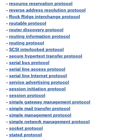
-
resource reservation protocol
-
reverse address resolution protocol
-
Rock Ridge interchange protocol
-
routable protocol
-
router discovery protocol
-
routing information protocol
-
routing protocol
-
SCSI interlocked protocol
-
secure hypertext transfer protocol
-
serial bus protocol
-
serial line access protocol
-
serial line Internet protocol
-
service advertising protocol
-
session initiation protocol
-
session protocol
-
simple gateway management protocol
-
simple mail transfer protocol
-
simple management protocol
-
simple network management protocol
-
socket protocol
-
stated protocol