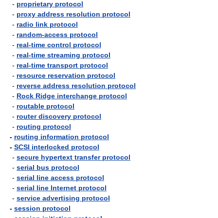
-
proprietary protocol
-
proxy address resolution protocol
-
radio link protocol
-
random-access protocol
-
real-time control protocol
-
real-time streaming protocol
-
real-time transport protocol
-
resource reservation protocol
-
reverse address resolution protocol
-
Rock Ridge interchange protocol
-
routable protocol
-
router discovery protocol
-
routing protocol
-
routing information protocol
-
SCSI interlocked protocol
-
secure hypertext transfer protocol
-
serial bus protocol
-
serial line access protocol
-
serial line Internet protocol
-
service advertising protocol
-
session protocol