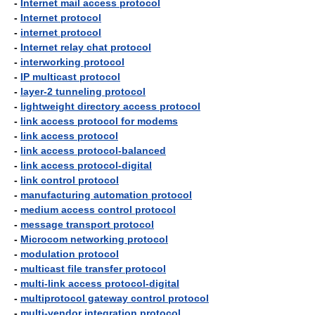
-
Internet mail access protocol
-
Internet protocol
-
internet protocol
-
Internet relay chat protocol
-
interworking protocol
-
IP multicast protocol
-
layer-2 tunneling protocol
-
lightweight directory access protocol
-
link access protocol for modems
-
link access protocol
-
link access protocol-balanced
-
link access protocol-digital
-
link control protocol
-
manufacturing automation protocol
-
medium access control protocol
-
message transport protocol
-
Microcom networking protocol
-
modulation protocol
-
multicast file transfer protocol
-
multi-link access protocol-digital
-
multiprotocol gateway control protocol
-
multi-vendor integration protocol