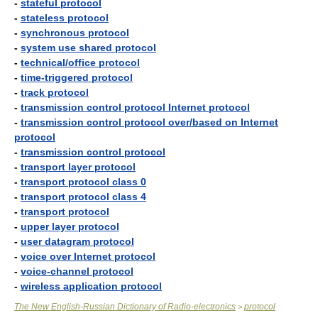
-
stateful protocol
-
stateless protocol
-
synchronous protocol
-
system use shared protocol
-
technical/office protocol
-
time-triggered protocol
-
track protocol
-
transmission control protocol Internet protocol
-
transmission control protocol over/based on Internet
protocol
-
transmission control protocol
-
transport layer protocol
-
transport protocol class 0
-
transport protocol class 4
-
transport protocol
-
upper layer protocol
-
user datagram protocol
-
voice over Internet protocol
-
voice-channel protocol
-
wireless application protocol
The New English-Russian Dictionary of Radio-electronics
protocol
>