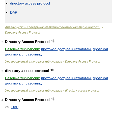
directory access protocol
DAP
Англо-русский словарь нормативно-технической терминологии
>
Directory Access Protocol
Directory Access Protocol
2
Сетевые технологии:
протокол доступа к каталогам
,
протокол
доступа к справочнику
Универсальный англо-русский словарь
Directory Access Protocol
>
directory access protocol
3
Сетевые технологии:
протокол доступа к каталогам
,
протокол
доступа к справочнику
Универсальный англо-русский словарь
directory access protocol
>
Directory Access Protocol
4
см.
DAP