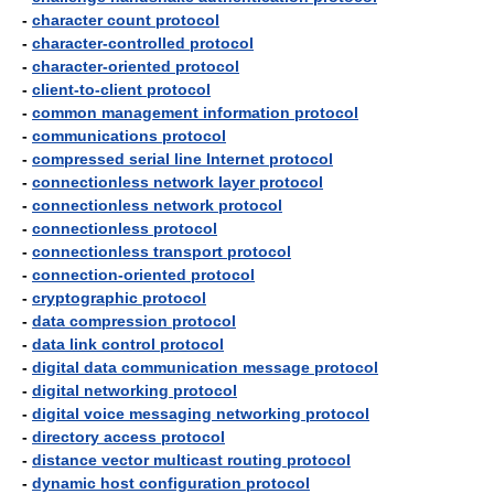
-
character count protocol
-
character-controlled protocol
-
character-oriented protocol
-
client-to-client protocol
-
common management information protocol
-
communications protocol
-
compressed serial line Internet protocol
-
connectionless network layer protocol
-
connectionless network protocol
-
connectionless protocol
-
connectionless transport protocol
-
connection-oriented protocol
-
cryptographic protocol
-
data compression protocol
-
data link control protocol
-
digital data communication message protocol
-
digital networking protocol
-
digital voice messaging networking protocol
-
directory access protocol
-
distance vector multicast routing protocol
-
dynamic host configuration protocol