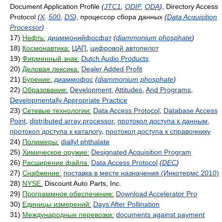
Document Application Profile
(
JTC1
,
ODIF
,
ODA
)
, Directory Access
Protocol
(
X
.
500
,
DS
)
, процессор сбора данных
(
Data Acquisition
Processor
)
17)
Нефть:
диаммонийфосфат
(
diammonium phosphate
)
18)
Космонавтика:
ЦАП
,
цифровой автопилот
19)
Фирменный знак:
Dutch Audio Products
20)
Деловая лексика:
Dealer Added Profit
21)
Бурение:
диаммофос
(
diammonium phosphate
)
22)
Образование:
Development
,
Attitudes
,
And Programs
,
Developmentally Appropriate Practice
23)
Сетевые технологии:
Data Access Protocol
,
Database Access
Point
,
distributed array processor
,
протокол доступа к данным
,
протокол доступа к каталогу
,
протокол доступа к справочнику
24)
Полимеры:
diallyl phthalate
25)
Химическое оружие:
Designated Acquisition Program
26)
Расширение файла:
Data Access Protocol
(
DEC
)
27)
Снабжение:
поставка в месте назначения (Инкотермс 2010)
28)
NYSE.
Discount Auto Parts, Inc.
29)
Программное обеспечение:
Download Accelerator Pro
30)
Единицы измерений:
Days After Pollination
31)
Международные перевозки:
documents against payment