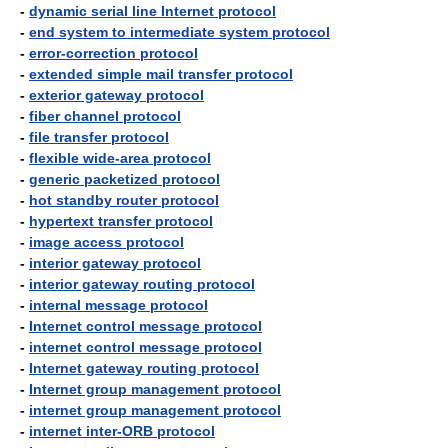
-
dynamic serial line Internet protocol
-
end system to intermediate system protocol
-
error-correction protocol
-
extended simple mail transfer protocol
-
exterior gateway protocol
-
fiber channel protocol
-
file transfer protocol
-
flexible wide-area protocol
-
generic packetized protocol
-
hot standby router protocol
-
hypertext transfer protocol
-
image access protocol
-
interior gateway protocol
-
interior gateway routing protocol
-
internal message protocol
-
Internet control message protocol
-
internet control message protocol
-
Internet gateway routing protocol
-
Internet group management protocol
-
internet group management protocol
-
internet inter-ORB protocol