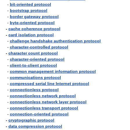
-
bit-oriented protocol
-
bootstrap protocol
-
border gateway protocol
-
byte-oriented protocol
-
cache coherence protocol
-
card isolation protocol
-
challenge handshake authentication protocol
-
character-controlled protocol
-
character count protocol
-
character-oriented protocol
-
client-to-client protocol
-
common management information protocol
-
communications protocol
-
compressed serial line Internet protocol
-
connectionless protocol
-
connectionless network protocol
-
connectionless network layer protocol
-
connectionless transport protocol
-
connection-oriented protocol
-
cryptographic protocol
-
data compression protocol