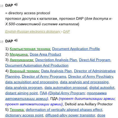
DAP
18
= directory access protocol
протокол доступа к каталогам, протокол DAP
(
для доступа к-
X.500-совместимой системе каталогов
)
English-Russian electronics dictionary
DAP
>
DAP
19
1)
Компьютерная техника:
Document Application Profile
2)
Медицина:
Dose Area Product
3)
Американизм:
Description Analysis Plan
,
Direct Aid Program
,
Document Automation And Production
4)
Военный термин:
Data Analysis Plan
,
Director of Administrative
Planning
,
Director of Army Programs
,
Director of Army Psychiatry
,
data acquisition and processing
,
data analysis and processing
,
data analysis program
,
data automation proposal
,
digital autopilot
,
distant aiming point
,
ПАА
(
Digital Army Program
;
программа
автоматизации армии
)
, ПДА
(проект дигитализации армии;
проект автоматизации армии)
, Deltoid ana Axillary Protector
5)
Техника:
deformation of vertically aligned phases effect
,
dictionary access point
,
diffused-alloy power transistor
,
dose