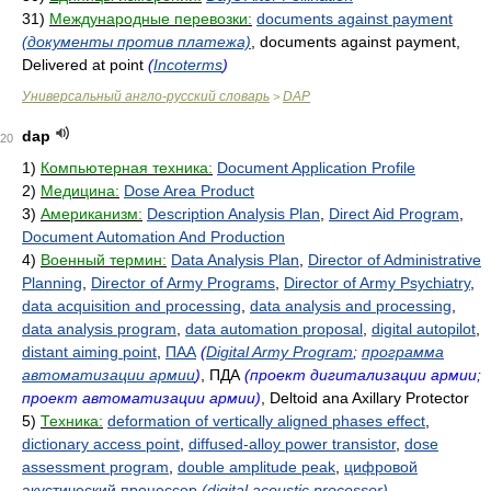
31)
Международные перевозки:
documents against payment
(документы против платежа)
, documents against payment,
Delivered at point
(
Incoterms
)
Универсальный англо-русский словарь
DAP
>
dap
20
1)
Компьютерная техника:
Document Application Profile
2)
Медицина:
Dose Area Product
3)
Американизм:
Description Analysis Plan
,
Direct Aid Program
,
Document Automation And Production
4)
Военный термин:
Data Analysis Plan
,
Director of Administrative
Planning
,
Director of Army Programs
,
Director of Army Psychiatry
,
data acquisition and processing
,
data analysis and processing
,
data analysis program
,
data automation proposal
,
digital autopilot
,
distant aiming point
,
ПАА
(
Digital Army Program
;
программа
автоматизации армии
)
, ПДА
(проект дигитализации армии;
проект автоматизации армии)
, Deltoid ana Axillary Protector
5)
Техника:
deformation of vertically aligned phases effect
,
dictionary access point
,
diffused-alloy power transistor
,
dose
assessment program
,
double amplitude peak
,
цифровой
акустический процессор
(digital acoustic processor)