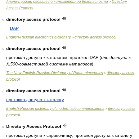
Англо-русский словарь по компьютерной безопасности
Directory
>
Access Protocol
directory access protocol
5
=
DAP
English-Russian electronics dictionary
directory access protocol
>
directory access protocol
6
протокол доступа к каталогам, протокол DAP
(
для доступа к
X.500-совместимой системе каталогов
)
The New English-Russian Dictionary of Radio-electronics
directory access
>
protocol
directory access protocol
7
протокол доступа к каталогу
English-Russian dictionary of modern telecommunications
directory access
>
protocol
Directory Access Protocol
8
протокол доступа к справочнику; протокол доступа к каталогу