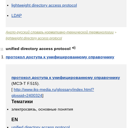
lightweight directory access protocol
LDAP
Англо-русский словарь нормативно-технической терминологии
>
lightweight directory access protocol
unified directory access protocol
11
протокол доступа к унифицированному справочнику
протокол доступа к унифицированному справочнику
(МСЭ-Т F.515).
[
http://www.iks-media.ru/glossary/index.html?
glossid=2400324
]
Тематики
электросвязь, основные понятия
EN
unified directory access protocol