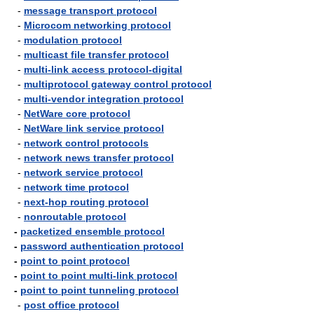
-
message transport protocol
-
Microcom networking protocol
-
modulation protocol
-
multicast file transfer protocol
-
multi-link access protocol-digital
-
multiprotocol gateway control protocol
-
multi-vendor integration protocol
-
NetWare core protocol
-
NetWare link service protocol
-
network control protocols
-
network news transfer protocol
-
network service protocol
-
network time protocol
-
next-hop routing protocol
-
nonroutable protocol
-
packetized ensemble protocol
-
password authentication protocol
-
point to point protocol
-
point to point multi-link protocol
-
point to point tunneling protocol
-
post office protocol