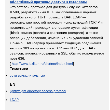
облегчённый протокол доступа к каталогам
Это сетевой протокол для доступа к службе каталогов
X.500, разработанный IETF как облегчённый вариант
разработанного ITU-T протокола DAP. LDAP —
относительно простой протокол, использующий TCP/IP и
позволяющий производить операции аутентификации
(bind), поиска (search) и сравнения (compare), а также
операции добавления, изменения или удаления записей.
Обычно LDAP-сервер принимает входящие соединения
на порт 389 по протоколам TCP или UDP. Для LDAP-
сеансов, инкапсулированных в SSL, обычно используется
порт 636.
[
http://www.lexikon.ru/dict/net/index.html
]
Тематики
сети вычислительные
EN
lightweight directory access protocol
LDAP