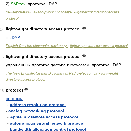
2)
SAP.тех.
протокол LDAP
Универсальный англо-русский словарь
lightweight directory access
>
protocol
lightweight directory access protocol
14
=
LDAP
English-Russian electronics dictionary
lightweight directory access protocol
>
lightweight directory access protocol
15
упрощённый протокол доступа к каталогам, протокол LDAP
The New English-Russian Dictionary of Radio-electronics
lightweight
>
directory access protocol
protocol
16
протокол
-
address resolution protocol
-
analog networking protocol
-
AppleTalk remote access protocol
-
autonomous virtual network protocol
-
bandwidth allocation control protocol