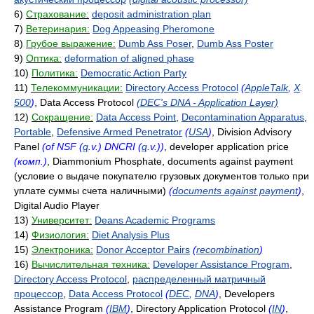
6)
Страхование:
deposit administration plan
7)
Ветеринария:
Dog Appeasing Pheromone
8)
Грубое выражение:
Dumb Ass Poser
,
Dumb Ass Poster
9)
Оптика:
deformation of aligned phase
10)
Политика:
Democratic Action Party
11)
Телекоммуникации:
Directory Access Protocol
(
AppleTalk
,
X
.
500
)
, Data Access Protocol
(DEC's DNA - Application Layer)
12)
Сокращение:
Data Access Point
,
Decontamination Apparatus
,
Portable
,
Defensive Armed Penetrator
(
USA
)
, Division Advisory
Panel
(of NSF (
q
.v.) DNCRI (
q
.v.))
, developer application price
(комп.)
, Diammonium Phosphate, documents against payment
(условие о выдаче покупателю грузовых документов только при
уплате суммы счета наличными)
(
documents against payment
)
,
Digital Audio Player
13)
Университет:
Deans Academic Programs
14)
Физиология:
Diet Analysis Plus
15)
Электроника:
Donor Acceptor Pairs
(
recombination
)
16)
Вычислительная техника:
Developer Assistance Program
,
Directory Access Protocol
,
распределенный матричный
процессор
,
Data Access Protocol
(
DEC
,
DNA
)
, Developers
Assistance Program
(
IBM
)
, Directory Application Protocol
(
IN
)
,