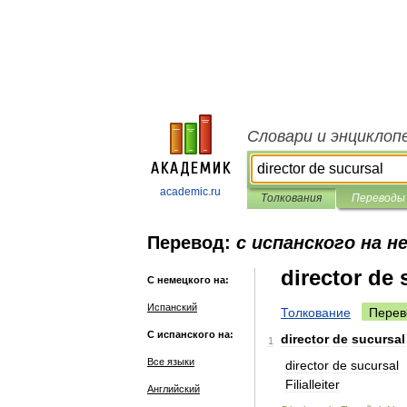
Словари и энциклоп
academic.ru
Толкования
Переводы
Перевод:
с испанского на н
director de 
С немецкого на:
Испанский
Толкование
Перев
С испанского на:
director
de
sucursal
1
Все языки
director
de
sucursal
Filialleiter
Английский