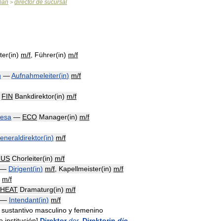
mán
director
de
sucursal
>
ter
(
in
)
m
/
f
,
Führer
(
in
)
m
/
f
n
—
Aufnahmeleiter
(
in
)
m
/
f
—
FIN
Bankdirektor
(
in
)
m
/
f
esa
—
ECO
Manager
(
in
)
m
/
f
eneraldirektor
(
in
)
m
/
f
US
Chorleiter
(
in
)
m
/
f
—
Dirigent
(
in
)
m
/
f
,
Kapellmeister
(
in
)
m
/
f
)
m
/
f
HEAT
Dramaturg
(
in
)
m
/
f
—
Intendant
(
in
)
m
/
f
sustantivo
masculino
y
femenino
e
institución
]
Direktor
der
,
Direktorin
die