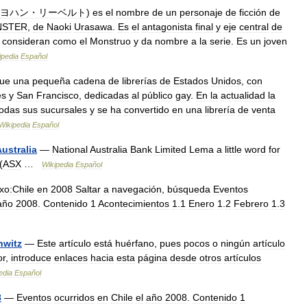
ヨハン・リーベルト
)
es
el
nombre
de
un
personaje
de
ficción
de
STER
,
de
Naoki
Urasawa
.
Es
el
antagonista
final
y
eje
central
de
consideran
como
el
Monstruo
y
da
nombre
a
la
serie
.
Es
un
joven
ipedia
Español
fue
una
pequeña
cadena
de
librerías
de
Estados
Unidos
,
con
es
y
San
Francisco
,
dedicadas
al
público
gay
.
En
la
actualidad
la
todas
sus
sucursales
y
se
ha
convertido
en
una
librería
de
venta
Wikipedia
Español
ustralia
—
National
Australia
Bank
Limited
Lema
a
little
word
for
(
ASX
…
Wikipedia
Español
xo:Chile
en
2008
Saltar
a
navegación
,
búsqueda
Eventos
año
2008
.
Contenido
1
Acontecimientos
1
.
1
Enero
1
.
2
Febrero
1
.
3
witz
—
Este
artículo
está
huérfano
,
pues
pocos
o
ningún
artículo
or
,
introduce
enlaces
hacia
esta
página
desde
otros
artículos
edia
Español
8
—
Eventos
ocurridos
en
Chile
el
año
2008
.
Contenido
1