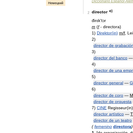
Diccionario
Español
-
Ale
Немецкий
director
2
đirɛk
'
tɔr
m
(
f
-
directora
)
1
)
Direktor
(
in
)
m
/
f
,
Lei
2
)
director
de
grabació
3
)
director
del
banco
4
)
director
de
una
empr
5
)
director
general
—
G
6
)
director
de
coro
—
M
director
de
orquesta
7
)
CINE
Regisseur
(
in
director
artístico
—
T
director
de
un
teatro
(
femenino
directora
)
1
.
[
de
organización
,
d