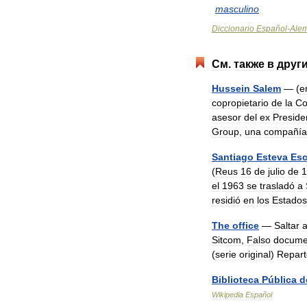
masculino
Diccionario
Español
-
Ale
См
.
также
в
друг
Hussein
Salem
— (
e
copropietario
de
la
Co
asesor
del
ex
Preside
Group
,
una
compañía
Santiago
Esteva
Es
(
Reus
16
de
julio
de
1
el
1963
se
trasladó
a
residió
en
los
Estados
The
office
—
Saltar
Sitcom
,
Falso
docume
(
serie
original
)
Repart
Biblioteca
Pública
d
Wikipedia
Español