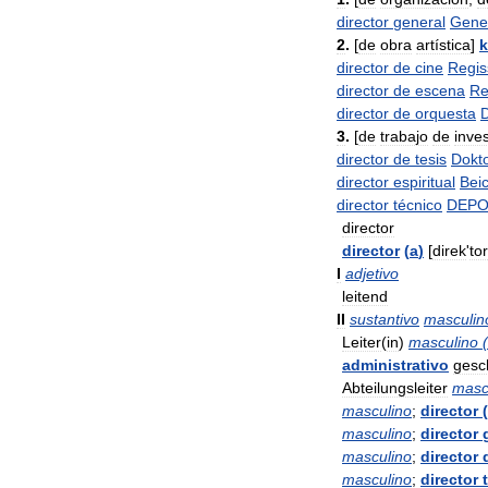
director
general
Gener
2
.
[
de
obra
artística
]
k
director
de
cine
Regis
director
de
escena
Re
director
de
orquesta
D
3
.
[
de
trabajo
de
inve
director
de
tesis
Dokto
director
espiritual
Beic
director
técnico
DEP
director
director
(
a
)
[
direk
'
tor
I
adjetivo
leitend
II
sustantivo
masculin
Leiter
(
in
)
masculino
(
administrativo
gesc
Abteilungsleiter
masc
masculino
;
director
(
masculino
;
director
masculino
;
director
masculino
;
director