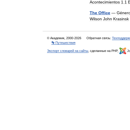
Acontecimientos
1
.
1
The
Office
—
Géner
Wilson
John
Krasinsk
© Академик, 2000-2026
Обратная связь:
Техподдерж
👣 Путешествия
Экспорт словарей на сайты
, сделанные на PHP,
Jo