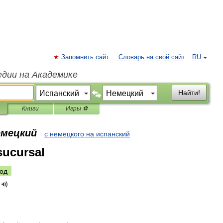
Запомнить сайт
Словарь на свой сайт
RU
едии на Академике
Найти!
Книги
Игры ⚽
емецкий
с немецкого на испанский
sucursal
од