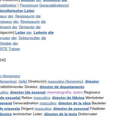
aldirektor
(
Femininum
Generaldirektorin
)
ünstlerischer
Leiter
seur
der
,
Regisseurin
die
gisseur
der
,
Regisseurin
die
irigent
der
,
Dirigentin
die
stigación
]
Leiter
der
,
Leiterin
die
rvater
der
,
Doktormutter
die
htvater
der
ORTE
Trainer
(
a
)]
o
(
femenino
)
femenino
)
;
(
jefe
)
Direktor
(
in
)
masculino
(
femenino
)
;
director
häftsführender
Direktor
;
director
de
departamento
ulino
;
director
(
de
escena
)
cinematografía
,
teatro
Regisseur
de
escuela
)
Rektor
masculino
;
director
de
fábrica
Werksleiter
general
Generaldirektor
masculino
;
director
de
la
obra
Bauleiter
de
orquesta
Dirigent
masculino
;
director
de
sucursal
Filialleiter
técnico
technischer
Leiter
;
director
de
la
tesis
Doktorvater