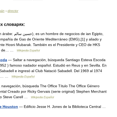
mán
director
>
их
словарях:
n
árabe:
سالم
حسين
),
es
un
hombre
de
negocios
de
ian
Egipto
,
mpañía
de
Gas
de
Oriente
Mediterráneo
(
EMG
),[
1
]
y
aliado
y
nte
Hosni
Mubarak
.
También
es
el
Presidente
y
CEO
de
HKS
de
… …
Wikipedia
Español
coda
—
Saltar
a
navegación
,
búsqueda
Santiago
Esteva
Escoda
952
)
famoso
nadador
español
.
Estudió
en
Reus
y
en
Sevilla
.
En
Sabadell
e
ingresó
al
Club
Natació
Sabadell
.
Del
1969
al
1974
… …
Wikipedia
Español
a
navegación
,
búsqueda
The
Office
Título
The
Office
Género
ntal
Creado
por
Ricky
Gervais
(
serie
original
)
Stephen
Merchant
o
Steve
Carell
…
Wikipedia
Español
e
Houston
—
Edificio
Jesse
H
.
Jones
de
la
Biblioteca
Central
…