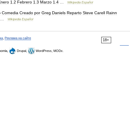
Enero
1
.
2
Febrero
1
.
3
Marzo
1
.
4
…
Wikipedia
Español
o
Comedia
Creado
por
Greg
Daniels
Reparto
Steve
Carell
Rainn
…
Wikipedia
Español
ка
,
Реклама на сайте
18+
omla,
Drupal,
WordPress, MODx.