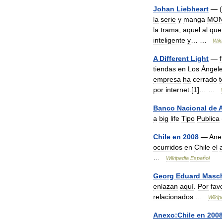
Johan
Liebheart
— (
la
serie
y
manga
MON
la
trama
,
aquel
al
que
inteligente
y
… …
Wik
A
Different
Light
—
tiendas
en
Los
Ángel
empresa
ha
cerrado
por
internet
.[
1
]… …
Banco
Nacional
de
A
a
big
life
Tipo
Publica
Chile
en
2008
—
Ane
ocurridos
en
Chile
el
…
Wikipedia
Español
Georg
Eduard
Masch
enlazan
aquí
.
Por
fav
relacionados
…
Wikip
Anexo:Chile
en
200