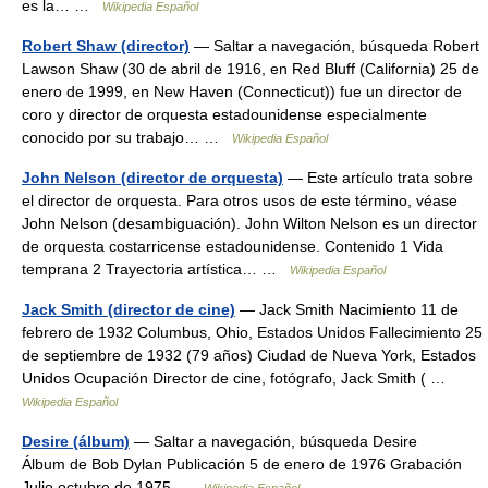
es la… …
Wikipedia Español
Robert Shaw (director)
— Saltar a navegación, búsqueda Robert
Lawson Shaw (30 de abril de 1916, en Red Bluff (California) 25 de
enero de 1999, en New Haven (Connecticut)) fue un director de
coro y director de orquesta estadounidense especialmente
conocido por su trabajo… …
Wikipedia Español
John Nelson (director de orquesta)
— Este artículo trata sobre
el director de orquesta. Para otros usos de este término, véase
John Nelson (desambiguación). John Wilton Nelson es un director
de orquesta costarricense estadounidense. Contenido 1 Vida
temprana 2 Trayectoria artística… …
Wikipedia Español
Jack Smith (director de cine)
— Jack Smith Nacimiento 11 de
febrero de 1932 Columbus, Ohio, Estados Unidos Fallecimiento 25
de septiembre de 1932 (79 años) Ciudad de Nueva York, Estados
Unidos Ocupación Director de cine, fotógrafo, Jack Smith ( …
Wikipedia Español
Desire (álbum)
— Saltar a navegación, búsqueda Desire
Álbum de Bob Dylan Publicación 5 de enero de 1976 Grabación
Julio octubre de 1975 …