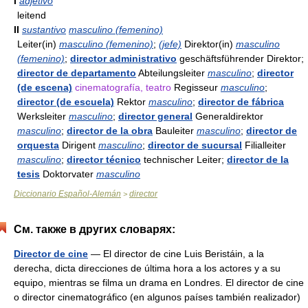
I
adjetivo
leitend
II
sustantivo
masculino (femenino)
Leiter(in)
masculino (femenino)
;
(jefe)
Direktor(in)
masculino
(femenino)
;
director administrativo
geschäftsführender Direktor;
director de departamento
Abteilungsleiter
masculino
;
director
(de escena)
cinematografía, teatro
Regisseur
masculino
;
director (de escuela)
Rektor
masculino
;
director de fábrica
Werksleiter
masculino
;
director general
Generaldirektor
masculino
;
director de la obra
Bauleiter
masculino
;
director de
orquesta
Dirigent
masculino
;
director de sucursal
Filialleiter
masculino
;
director técnico
technischer Leiter;
director de la
tesis
Doktorvater
masculino
Diccionario Español-Alemán
director
>
См. также в других словарях:
Director de cine
— El director de cine Luis Beristáin, a la
derecha, dicta direcciones de última hora a los actores y a su
equipo, mientras se filma un drama en Londres. El director de cine
o director cinematográfico (en algunos países también realizador)