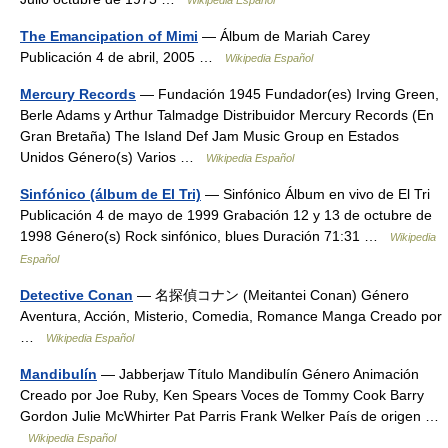
Wikipedia Español
The Emancipation of Mimi
— Álbum de Mariah Carey
Publicación 4 de abril, 2005 …
Wikipedia Español
Mercury Records
— Fundación 1945 Fundador(es) Irving Green,
Berle Adams y Arthur Talmadge Distribuidor Mercury Records (En
Gran Bretaña) The Island Def Jam Music Group en Estados
Unidos Género(s) Varios …
Wikipedia Español
Sinfónico (álbum de El Tri)
— Sinfónico Álbum en vivo de El Tri
Publicación 4 de mayo de 1999 Grabación 12 y 13 de octubre de
1998 Género(s) Rock sinfónico, blues Duración 71:31 …
Wikipedia
Español
Detective Conan
— 名探偵コナン (Meitantei Conan) Género
Aventura, Acción, Misterio, Comedia, Romance Manga Creado por
…
Wikipedia Español
Mandibulín
— Jabberjaw Título Mandibulín Género Animación
Creado por Joe Ruby, Ken Spears Voces de Tommy Cook Barry
Gordon Julie McWhirter Pat Parris Frank Welker País de origen …
Wikipedia Español