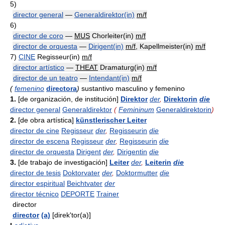
5)
director general
—
Generaldirektor(in)
m/f
6)
director de coro
—
MUS
Chorleiter(in)
m/f
director de orquesta
—
Dirigent(in)
m/f
, Kapellmeister(in)
m/f
7)
CINE
Regisseur(in)
m/f
director artístico
—
THEAT
Dramaturg(in)
m/f
director de un teatro
—
Intendant(in)
m/f
(
femenino
directora
)
sustantivo masculino y femenino
1.
[de organización, de institución]
Direktor
der
,
Direktorin
die
director general
Generaldirektor
(
Femininum
Generaldirektorin
)
2.
[de obra artística]
künstlerischer Leiter
director de cine
Regisseur
der
,
Regisseurin
die
director de escena
Regisseur
der
,
Regisseurin
die
director de orquesta
Dirigent
der
,
Dirigentin
die
3.
[de trabajo de investigación]
Leiter
der
,
Leiterin
die
director de tesis
Doktorvater
der
,
Doktormutter
die
director espiritual
Beichtvater
der
director técnico
DEPORTE
Trainer
director
director
(a)
[direk'tor(a)]