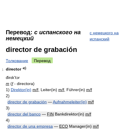
Перевод:
с испанского на
с немецкого на
немецкий
испанский
director de grabación
Толкование
Перевод
director
1
đirɛk'tɔr
m
(
f
- directora)
1)
Direktor(in)
m/f
, Leiter(in)
m/f
, Führer(in)
m/f
2)
director de grabación
—
Aufnahmeleiter(in)
m/f
3)
director del banco
—
FIN
Bankdirektor(in)
m/f
4)
director de una empresa
—
ECO
Manager(in)
m/f