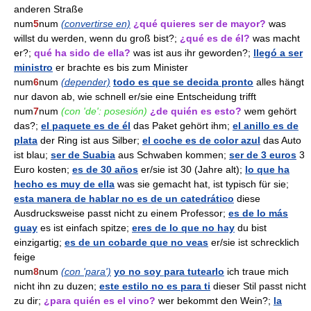
anderen Straße
num
5
num
(convertirse en)
¿qué quieres ser de mayor?
was
willst du werden, wenn du groß bist?;
¿qué es de él?
was macht
er?;
qué ha sido de ella?
was ist aus ihr geworden?;
llegó a ser
ministro
er brachte es bis zum Minister
num
6
num
(depender)
todo es que se decida pronto
alles hängt
nur davon ab, wie schnell er/sie eine Entscheidung trifft
num
7
num
(con 'de': posesión)
¿de quién es esto?
wem gehört
das?;
el paquete es de él
das Paket gehört ihm;
el anillo es de
plata
der Ring ist aus Silber;
el coche es de color azul
das Auto
ist blau;
ser de Suabia
aus Schwaben kommen;
ser de 3 euros
3
Euro kosten;
es de 30 años
er/sie ist 30 (Jahre alt);
lo que ha
hecho es muy de ella
was sie gemacht hat, ist typisch für sie;
esta manera de hablar no es de un catedrático
diese
Ausdrucksweise passt nicht zu einem Professor;
es de lo más
guay
es ist einfach spitze;
eres de lo que no hay
du bist
einzigartig;
es de un cobarde que no veas
er/sie ist schrecklich
feige
num
8
num
(con 'para')
yo no soy para tutearlo
ich traue mich
nicht ihn zu duzen;
este estilo no es para ti
dieser Stil passt nicht
zu dir;
¿para quién es el vino?
wer bekommt den Wein?;
la