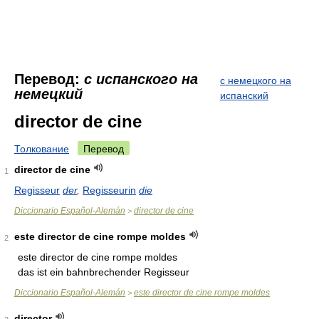
Перевод:
с испанского на
с немецкого на
немецкий
испанский
director de cine
Толкование
Перевод
director de cine
1
Regisseur
der
,
Regisseurin
die
Diccionario Español-Alemán
director de cine
>
este director de cine rompe moldes
2
este director de cine rompe moldes
das ist ein bahnbrechender Regisseur
Diccionario Español-Alemán
este director de cine rompe moldes
>
director