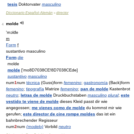
tesis
Doktorvater
masculino
Diccionario Español-Alemán
director
>
molde
4
'mɔlđe
m
Form
f
sustantivo masculino
Form
die
molde
molde
['mo8D7038CE!8D7038CEde]
sustantivo
masculino
num
1
num
técnica
(Guss)form
femenino
;
gastronomía
(Back)form
femenino
;
tipografía
Matrize
femenino
;
pan de molde
Kastenbrot
neutro
;
letras de molde
Druckbuchstaben
masculino
plural
;
este
vestido te viene de molde
dieses Kleid passt dir wie
angegossen;
me vienes como de molde
du kommst mir wie
gerufen;
este director de cine rompe moldes
das ist ein
bahnbrechender Regisseur
num
2
num
(modelo)
Vorbild
neutro