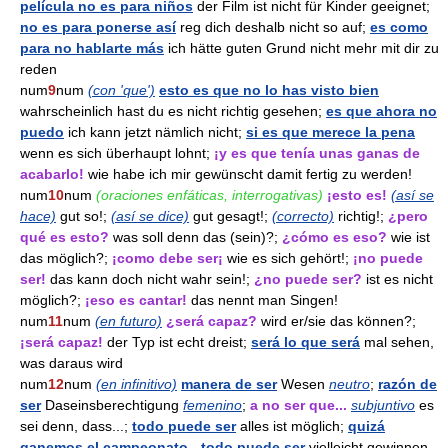
película no es para niños
der Film ist nicht für Kinder geeignet;
no es para ponerse así
reg dich deshalb nicht so auf;
es como
para no hablarte más
ich hätte guten Grund nicht mehr mit dir zu
reden
num
9
num
(con 'que')
esto es que no lo has visto bien
wahrscheinlich hast du es nicht richtig gesehen;
es que ahora no
puedo
ich kann jetzt nämlich nicht;
si es que merece la pena
wenn es sich überhaupt lohnt;
¡y es que tenía unas ganas de
acabarlo!
wie habe ich mir gewünscht damit fertig zu werden!
num
10
num
(oraciones enfáticas, interrogativas)
¡esto es!
(así se
hace)
gut so!;
(así se dice)
gut gesagt!;
(correcto)
richtig!;
¿pero
qué es esto?
was soll denn das (sein)?;
¿cómo es eso?
wie ist
das möglich?;
¡como debe ser¡
wie es sich gehört!;
¡no puede
ser!
das kann doch nicht wahr sein!;
¿no puede ser?
ist es nicht
möglich?;
¡eso es cantar!
das nennt man Singen!
num
11
num
(en futuro)
¿será capaz?
wird er/sie das können?;
¡será capaz!
der Typ ist echt dreist;
será lo que será
mal sehen,
was daraus wird
num
12
num
(en infinitivo)
manera de ser
Wesen
neutro
;
razón de
ser
Daseinsberechtigung
femenino
;
a no ser que...
subjuntivo
es
sei denn, dass...;
todo puede ser
alles ist möglich;
quizá
ganemos el campeonato - todo puede ser
vielleicht gewinnen