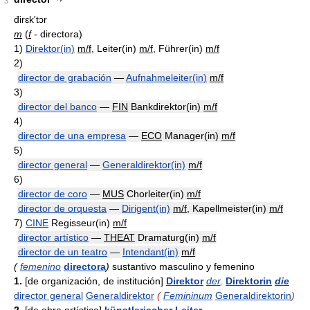
3
đirɛk'tɔr
m
(
f
- directora)
1)
Direktor(in)
m/f
, Leiter(in)
m/f
, Führer(in)
m/f
2)
director de grabación
—
Aufnahmeleiter(in)
m/f
3)
director del banco
—
FIN
Bankdirektor(in)
m/f
4)
director de una empresa
—
ECO
Manager(in)
m/f
5)
director general
—
Generaldirektor(in)
m/f
6)
director de coro
—
MUS
Chorleiter(in)
m/f
director de orquesta
—
Dirigent(in)
m/f
, Kapellmeister(in)
m/f
7)
CINE
Regisseur(in)
m/f
director artístico
—
THEAT
Dramaturg(in)
m/f
director de un teatro
—
Intendant(in)
m/f
(
femenino
directora
)
sustantivo masculino y femenino
1.
[de organización, de institución]
Direktor
der
,
Direktorin
die
director general
Generaldirektor
(
Femininum
Generaldirektorin
)