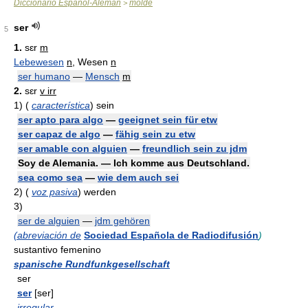
Diccionario Español-Alemán
molde
>
ser
5
1.
sɛr
m
Lebewesen
n
, Wesen
n
ser humano
—
Mensch
m
2.
sɛr
v irr
1)
(
característica
)
sein
ser apto para algo
—
geeignet sein für etw
ser capaz de algo
—
fähig sein zu etw
ser amable con alguien
—
freundlich sein zu jdm
Soy de Alemania. — Ich komme aus Deutschland.
sea como sea
—
wie dem auch sei
2)
(
voz pasiva
)
werden
3)
ser de alguien
—
jdm gehören
(abreviación de
Sociedad Española de Radiodifusión
)
sustantivo femenino
spanische Rundfunkgesellschaft
ser
ser
[ser]
irregular