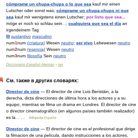
cómprame un chupa-chups o lo que sea
kauf mir einen
Lutscher oder sonst was;
cómprame un chupa-chups ni que
sea
kauf mir wenigstens einen Lutscher;
por listo que sea...
möge er noch so schlau sein...;
cualquiera que sea el día
an
irgendeinem Tag
III
sustantivo
masculino
num
1
num
(criatura)
Wesen
neutro
;
ser vivo
Lebewesen
neutro
num
2
num
(esencia)
Wesen
neutro
num
3
num
filosofía
Sein
neutro
Diccionario Español-Alemán
ser
>
См. также в других словарях:
Director de cine
— El director de cine Luis Beristáin, a la
derecha, dicta direcciones de última hora a los actores y a su
equipo, mientras se filma un drama en Londres. El director de cine
o director cinematográfico (en algunos países también realizador)
es la… …
Wikipedia Español
Director de cine
— El director de cine es el profesional que dirige
la filmacion de una película, dando instrucciones a los actores,