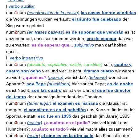
I
verbo auxiliar
num
1
num
(construcción de la pasiva)
las casas fueron vendidas
die Wohnungen wurden verkauft;
el triunfo fue celebrado
der
Sieg wurde gefeiert
num
2
num
(en frases pasivas)
es de suponer que vendrán
es ist
anzunehmen, dass sie kommen werden;
era de esperar
das war
zu erwarten;
es de esperar que...
subjuntivo
man darf hoffen,
dass...
II
verbo intransitivo
num
1
num
(absoluto, copulativo, existir, constituir)
sein;
cuatro y
cuatro son ocho
vier und vier ist acht;
éramos cuatro
wir waren
zu viert;
¿quién es?
(puerta)
wer ist da?;
(teléfono)
wer ist am
Apparat?;
soy Pepe
(al teléfono)
hier spricht Pepe;
es de noche
es ist Nacht;
son las cuatro
es ist vier Uhr;
el que fue director
del teatro
der ehemalige Intendant des Theaters
num
2
num
(tener lugar)
el examen es mañana
die Klausur ist
morgen;
el concierto es en el pabellón
das Konzert findet in der
Sporthalle statt;
eso fue en 1995
das geschah (im Jahre) 1995
num
3
num
(costar)
¿a cuánto es el pollo?
wie viel kostet das
Hühnchen?;
¿cuánto es todo?
wie viel macht alles zusammen?
num
4
num
(estar)
el cine es en la otra calle
das Kino ist in der