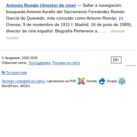
Antonio Román (director de cine)
— Saltar a navegación,
búsqueda Antonio Aurelio del Sacramento Fernández Román
García de Quevedo, más conocido como Antonio Román, (n.
Orense; 9 de noviembre de 1911 f. Madrid; 16 de junio de 1989);
director de cine español. Biografía Pertenece a… …
Wikipedia
Español
© Академик, 2000-2026
18+
Обратная связь:
Техподдержка
,
Реклама на сайте
👣 Путешествия
Экспорт словарей на сайты
, сделанные на PHP,
Joomla,
Drupal,
WordPress, MODx.