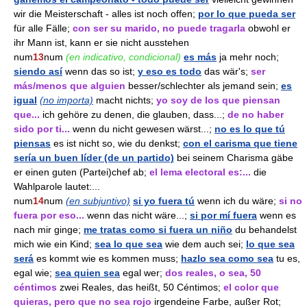
wir die Meisterschaft - alles ist noch offen;
por lo que pueda ser
für alle Fälle;
con ser su marido, no puede tragarla
obwohl er
ihr Mann ist, kann er sie nicht ausstehen
num
13
num
(en indicativo, condicional)
es más
ja mehr noch;
siendo así
wenn das so ist;
y eso es todo
das wär's;
ser
más/menos que alguien
besser/schlechter als jemand sein;
es
igual
(no importa)
macht nichts;
yo soy de los que piensan
que...
ich gehöre zu denen, die glauben, dass...;
de no haber
sido por ti...
wenn du nicht gewesen wärst...;
no es lo que tú
piensas
es ist nicht so, wie du denkst;
con el carisma que tiene
sería un buen líder (de un partido)
bei seinem Charisma gäbe
er einen guten (Partei)chef ab;
el lema electoral es:...
die
Wahlparole lautet:...
num
14
num
(en subjuntivo)
si yo fuera tú
wenn ich du wäre;
si no
fuera por eso...
wenn das nicht wäre...;
si por mí fuera
wenn es
nach mir ginge;
me tratas como si fuera un niño
du behandelst
mich wie ein Kind;
sea lo que sea
wie dem auch sei;
lo que sea
será
es kommt wie es kommen muss;
hazlo sea como sea
tu es,
egal wie;
sea quien sea
egal wer;
dos reales, o sea, 50
céntimos
zwei Reales, das heißt, 50 Céntimos;
el color que
quieras, pero que no sea rojo
irgendeine Farbe, außer Rot;