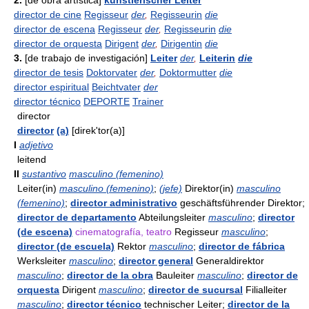
2.
[de obra artística]
künstlerischer Leiter
director de cine
Regisseur
der
,
Regisseurin
die
director de escena
Regisseur
der
,
Regisseurin
die
director de orquesta
Dirigent
der
,
Dirigentin
die
3.
[de trabajo de investigación]
Leiter
der
,
Leiterin
die
director de tesis
Doktorvater
der
,
Doktormutter
die
director espiritual
Beichtvater
der
director técnico
DEPORTE
Trainer
director
director
(a)
[direk'tor(a)]
I
adjetivo
leitend
II
sustantivo
masculino (femenino)
Leiter(in)
masculino (femenino)
;
(jefe)
Direktor(in)
masculino
(femenino)
;
director administrativo
geschäftsführender Direktor;
director de departamento
Abteilungsleiter
masculino
;
director
(de escena)
cinematografía, teatro
Regisseur
masculino
;
director (de escuela)
Rektor
masculino
;
director de fábrica
Werksleiter
masculino
;
director general
Generaldirektor
masculino
;
director de la obra
Bauleiter
masculino
;
director de
orquesta
Dirigent
masculino
;
director de sucursal
Filialleiter
masculino
;
director técnico
technischer Leiter;
director de la