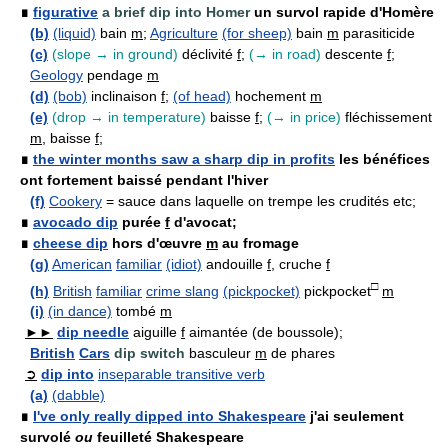
∎
figurative
a brief dip into Homer
un survol rapide d'Homère
(b)
(liquid)
bain
m
;
Agriculture
(for sheep)
bain
m
parasiticide
(c)
(slope → in ground)
déclivité
f
;
(→ in road)
descente
f
;
Geology
pendage
m
(d)
(bob)
inclinaison
f
;
(of head)
hochement
m
(e)
(drop → in temperature)
baisse
f
;
(→ in price)
fléchissement
m
, baisse
f
;
∎
the winter months saw a sharp dip in profits
les bénéfices
ont fortement baissé pendant l'hiver
(f)
Cookery
= sauce dans laquelle on trempe les crudités etc;
∎
avocado dip
purée
f
d'avocat;
∎
cheese dip
hors d'œuvre
m
au fromage
(g)
American
familiar
(idiot)
andouille
f
, cruche
f
□
(h)
British
familiar
crime slang
(pickpocket)
pickpocket
m
(i)
(in dance)
tombé
m
►►
dip needle
aiguille
f
aimantée (de boussole);
British
Cars
dip switch
basculeur
m
de phares
➲
dip into
inseparable transitive verb
(a)
(dabble)
∎
I've only really dipped into Shakespeare
j'ai seulement
survolé
ou
feuilleté Shakespeare