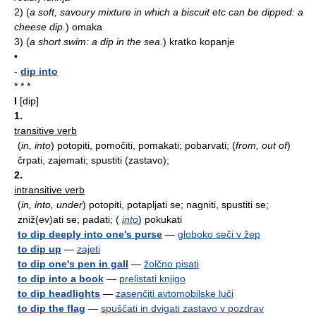
2)
(
a soft, savoury mixture in which a biscuit etc can be dipped: a
cheese dip.
)
omaka
3)
(
a short swim: a dip in the sea.
)
kratko kopanje
•
-
dip into
* * *
I
[dip]
1.
transitive verb
(
in, into
) potopiti, pomočiti, pomakati; pobarvati; (
from, out of
)
črpati, zajemati; spustiti (zastavo);
2.
intransitive verb
(
in, into, under
) potopiti, potapljati se; nagniti, spustiti se;
zniž(ev)ati se; padati; (
into
) pokukati
to dip deeply into one's purse
—
globoko seči v žep
to dip up
—
zajeti
to dip one's pen in gall
—
žolčno pisati
to dip into a book
—
prelistati knjigo
to dip headlights
—
zasenčiti avtomobilske luči
to dip the flag
—
spuščati in dvigati zastavo v pozdrav