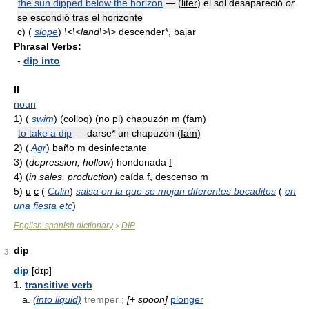
the sun dipped below the horizon
— (
liter
) el sol desapareció
or
se escondió tras el horizonte
c)
(
slope
)
\<\<land\>\>
descender*, bajar
Phrasal Verbs:
-
dip into
II
noun
1)
(
swim
) (
colloq
) (no
pl
) chapuzón
m
(
fam
)
to take a dip
— darse* un chapuzón (
fam
)
2)
(
Agr
) baño
m
desinfectante
3)
(
depression, hollow
) hondonada
f
4)
(
in sales, production
) caída
f
, descenso
m
5)
u
c
(
Culin
)
salsa en la que se mojan diferentes bocaditos
(
en
una fiesta etc
)
English-spanish dictionary
DIP
>
dip
3
dip
[dɪp]
1.
transitive verb
a.
(into liquid)
tremper ;
[+ spoon]
plonger