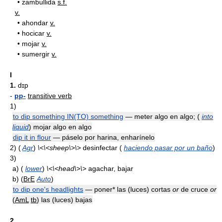
•
zambullida
s.f.
v.
•
ahondar
v.
•
hocicar
v.
•
mojar
v.
•
sumergir
v.
I
1.
dɪp
-
pp-
transitive verb
1)
to dip something IN(TO) something
— meter algo en algo; (
into
liquid
) mojar algo en algo
dip it in flour
— páselo por harina, enharínelo
2)
(
Agr
)
\<\<sheep\>\>
desinfectar (
haciendo pasar por un baño
)
3)
a)
(
lower
)
\<\<head\>\>
agachar, bajar
b)
(
BrE
Auto
)
to dip one's headlights
— poner* las (luces) cortas
or
de cruce
or
(
AmL
tb
) las (luces) bajas
2.