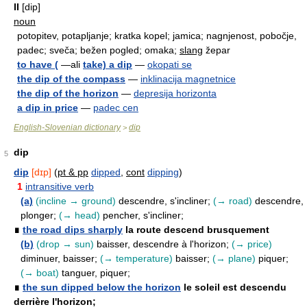
II
[dip]
noun
potopitev, potapljanje; kratka kopel; jamica; nagnjenost, pobočje,
padec; sveča; bežen pogled; omaka;
slang
žepar
to have (
—ali
take) a dip
—
okopati se
the dip of the compass
—
inklinacija magnetnice
the dip of the horizon
—
depresija horizonta
a dip in price
—
padec cen
English-Slovenian dictionary
dip
>
dip
5
dip
[dɪp]
(
pt & pp
dipped
,
cont
dipping
)
1
intransitive verb
(a)
(incline → ground)
descendre, s'incliner;
(→ road)
descendre,
plonger;
(→ head)
pencher, s'incliner;
∎
the road dips sharply
la route descend brusquement
(b)
(drop → sun)
baisser, descendre à l'horizon;
(→ price)
diminuer, baisser;
(→ temperature)
baisser;
(→ plane)
piquer;
(→ boat)
tanguer, piquer;
∎
the sun dipped below the horizon
le soleil est descendu
derrière l'horizon;