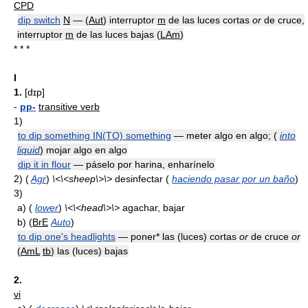
CPD
dip switch
N
— (
Aut
) interruptor
m
de las luces cortas
or
de cruce,
interruptor
m
de las luces bajas (
LAm
)
* * *
I
1.
[dɪp]
-
pp-
transitive verb
1)
to dip something IN(TO) something
— meter algo en algo; (
into
liquid
) mojar algo en algo
dip it in flour
— páselo por harina, enharínelo
2)
(
Agr
)
\<\<sheep\>\>
desinfectar (
haciendo pasar por un baño
)
3)
a)
(
lower
)
\<\<head\>\>
agachar, bajar
b)
(
BrE
Auto
)
to dip one's headlights
— poner* las (luces) cortas
or
de cruce
or
(
AmL
tb
) las (luces) bajas
2.
vi