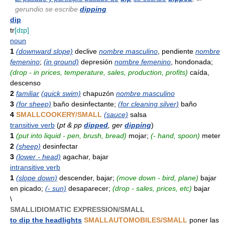
gerundio se escribe
dipping
dip
tr
[dɪp]
noun
1
(downward slope)
declive
nombre masculino
, pendiente
nombre
femenino
;
(in ground)
depresión
nombre femenino
, hondonada;
(drop - in prices, temperature, sales, production, profits)
caída,
descenso
2
familiar
(quick swim)
chapuzón
nombre masculino
3
(for sheep)
baño desinfectante;
(for cleaning silver)
baño
4
SMALLCOOKERY/SMALL
(sauce)
salsa
transitive verb
(
pt & pp
dipped
, ger
dipping
)
1
(put into liquid - pen, brush, bread)
mojar;
(- hand, spoon)
meter
2
(sheep)
desinfectar
3
(lower - head)
agachar, bajar
intransitive verb
1
(slope down)
descender, bajar;
(move down - bird, plane)
bajar
en picado;
(- sun)
desaparecer;
(drop - sales, prices, etc)
bajar
\
SMALLIDIOMATIC EXPRESSION/SMALL
to dip the headlights
SMALLAUTOMOBILES/SMALL
poner las