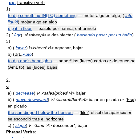
-
pp-
transitive verb
1)
to dip something IN(TO) something
— meter algo en algo; (
into
liquid
) mojar algo en algo
dip it in flour
— páselo por harina, enharínelo
2)
(
Agr
)
\<\<sheep\>\>
desinfectar (
haciendo pasar por un baño
)
3)
a)
(
lower
)
\<\<head\>\>
agachar, bajar
b)
(
BrE
Auto
)
to dip one's headlights
— poner* las (luces) cortas
or
de cruce
or
(
AmL
tb
) las (luces) bajas
2.
vi
a)
(
decrease
)
\<\<sales/prices\>\>
bajar
b)
(
move downward
)
\<\<aircraft/bird\>\>
bajar en picada
or
(
Esp
)
en picado
the sun dipped below the horizon
— (
liter
) el sol desapareció
or
se escondió tras el horizonte
c)
(
slope
)
\<\<land\>\>
descender*, bajar
Phrasal Verbs: