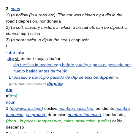
2.
noun
1)
(
a hollow (in a road etc): The car was hidden by a dip in the
road.
)
depresión, hondonada
2)
(
a soft, savoury mixture in which a biscuit etc can be dipped: a
cheese dip.
)
salsa
3)
(
a short swim: a dip in the sea.
)
chapuzón
•
-
dip into
dip
vb
meter / mojar / bañar
dip the fish in beaten egg before you fry it
pasa el pescado por
huevo batido antes de freírlo
El pasado y participio pasado de
dip
se escribe
dipped
; el
gerundio se escribe
dipping
dip
tr
[dɪp]
noun
1
(downward slope)
declive
nombre masculino
, pendiente
nombre
femenino
;
(in ground)
depresión
nombre femenino
, hondonada;
(drop - in prices, temperature, sales, production, profits)
caída,
descenso