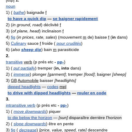
[dɪp]
1.
noun
1)
(
bathe
) baignade
f
to have a quick dip
—
se baigner rapidement
2)
(
in ground, road
) déclivité
f
3)
(
of plane, head
) inclinaison
f
4)
fig
(
in prices, rate, sales
) (mouvement
m
de) baisse
f
(
in
dans)
5)
Culinary
sauce
f
froide (
pour crudités
)
6)
(
also
sheep dip
) bain
m
parasiticide
2.
transitive
verb
(p prés etc
-
pp-
)
1)
(
put partially
) tremper (
in, into
dans)
2)
(
immerse
) plonger
[garment]
; tremper
[food]
; baigner
[sheep]
3)
GB
Automobile
baisser
[headlights]
dipped headlights
—
codes
mpl
to drive with dipped headlights
—
rouler en code
3.
intransitive verb
(p prés etc
-
pp-
)
1)
(
move downwards
) piquer
to dip below the horizon
—
[sun]
disparaître derrière l'horizon
2)
(
slope downwards
) être en pente
3)
fig
(
decrease
)
[price, value, speed, rate]
descendre