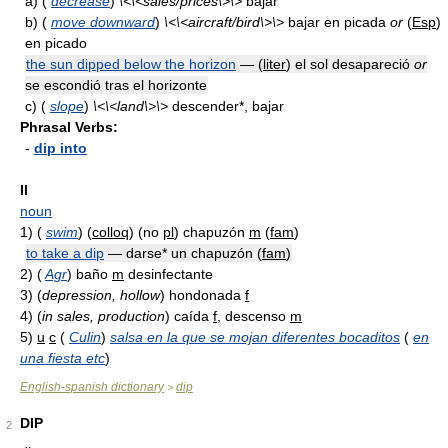
a)
(
decrease
)
\<\<sales/prices\>\>
bajar
b)
(
move downward
)
\<\<aircraft/bird\>\>
bajar en picada
or
(
Esp
)
en picado
the sun dipped below the horizon
— (
liter
) el sol desapareció
or
se escondió tras el horizonte
c)
(
slope
)
\<\<land\>\>
descender*, bajar
Phrasal Verbs:
-
dip into
II
noun
1)
(
swim
) (
colloq
) (no
pl
) chapuzón
m
(
fam
)
to take a dip
— darse* un chapuzón (
fam
)
2)
(
Agr
) baño
m
desinfectante
3)
(
depression, hollow
) hondonada
f
4)
(
in sales, production
) caída
f
, descenso
m
5)
u
c
(
Culin
)
salsa en la que se mojan diferentes bocaditos
(
en
una fiesta etc
)
English-spanish dictionary
dip
>
DIP
2