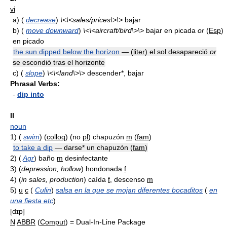
vi
a)
(
decrease
)
\<\<sales/prices\>\>
bajar
b)
(
move downward
)
\<\<aircraft/bird\>\>
bajar en picada
or
(
Esp
)
en picado
the sun dipped below the horizon
— (
liter
) el sol desapareció
or
se escondió tras el horizonte
c)
(
slope
)
\<\<land\>\>
descender*, bajar
Phrasal Verbs:
-
dip into
II
noun
1)
(
swim
) (
colloq
) (no
pl
) chapuzón
m
(
fam
)
to take a dip
— darse* un chapuzón (
fam
)
2)
(
Agr
) baño
m
desinfectante
3)
(
depression, hollow
) hondonada
f
4)
(
in sales, production
) caída
f
, descenso
m
5)
u
c
(
Culin
)
salsa en la que se mojan diferentes bocaditos
(
en
una fiesta etc
)
[dɪp]
N
ABBR
(
Comput
) = Dual-In-Line Package