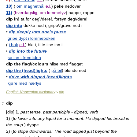
10)
(
om magnetnål
e.l.
) peke nedover
11)
(
hverdagslig, om lommetyv
) nappe, rappe
dip in!
ta for deg\/dere!, forsyn deg\/dere!
dip into
dukke ned i, gripe\/grave ned i
•
dip deeply into one's purse
gripe dypt i lommeboken
(
i bok
e.l.
) bla i, titte i se inn i
•
dip into the future
se inn i fremtiden
dip the flag\/colours
hilse med flagget
dip the (head)lights
(
på bil
) blende ned
•
drive with dipped (head)lights
kjøre med nærlys
English-Norwegian dictionary
dip
>
dip
7
[dip]
1.
past tense, past participle - dipped; verb
1)
(
to lower into any liquid for a moment: He dipped his bread in
the soup.
)
dyppe
2)
(
to slope downwards: The road dipped just beyond the