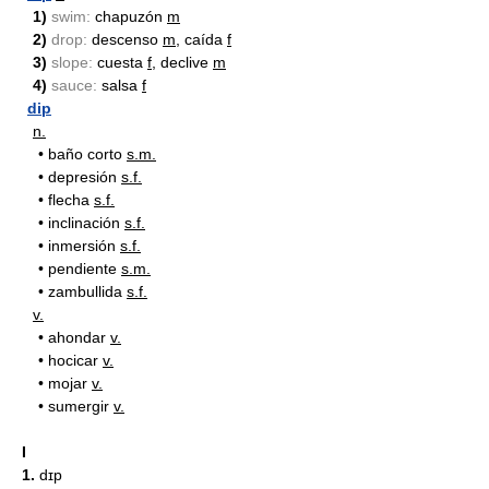
1)
swim:
chapuzón
m
2)
drop:
descenso
m
, caída
f
3)
slope:
cuesta
f
, declive
m
4)
sauce:
salsa
f
dip
n.
•
baño corto
s.m.
•
depresión
s.f.
•
flecha
s.f.
•
inclinación
s.f.
•
inmersión
s.f.
•
pendiente
s.m.
•
zambullida
s.f.
v.
•
ahondar
v.
•
hocicar
v.
•
mojar
v.
•
sumergir
v.
I
1.
dɪp