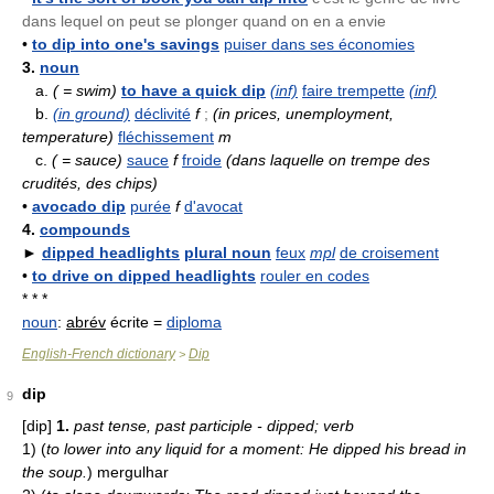
dans lequel on peut se plonger quand on en a envie
•
to dip into one's savings
puiser dans ses économies
3.
noun
a.
( = swim)
to have a quick dip
(inf)
faire trempette
(inf)
b.
(in ground)
déclivité
f
;
(in prices, unemployment,
temperature)
fléchissement
m
c.
( = sauce)
sauce
f
froide
(dans laquelle on trempe des
crudités, des chips)
•
avocado dip
purée
f
d'avocat
4.
compounds
►
dipped headlights
plural noun
feux
mpl
de croisement
•
to drive on dipped headlights
rouler en codes
* * *
noun
:
abrév
écrite =
diploma
English-French dictionary
Dip
>
dip
9
[dip]
1.
past tense, past participle - dipped; verb
1)
(
to lower into any liquid for a moment: He dipped his bread in
the soup.
)
mergulhar