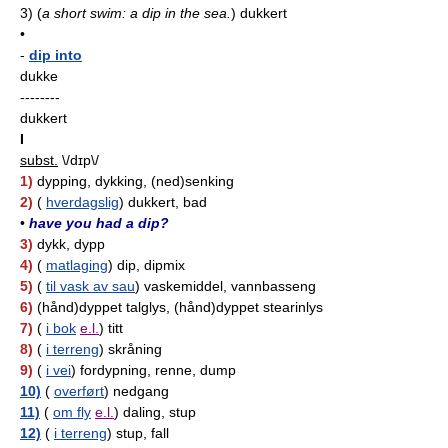
3)
(
a short swim: a dip in the sea.
)
dukkert
•
-
dip into
dukke
--------
dukkert
I
subst.
\/dɪp\/
1)
dypping, dykking, (ned)senking
2)
(
hverdagslig
) dukkert, bad
•
have you had a dip?
3)
dykk, dypp
4)
(
matlaging
) dip, dipmix
5)
(
til vask av sau
) vaskemiddel, vannbasseng
6)
(hånd)dyppet talglys, (hånd)dyppet stearinlys
7)
(
i bok
e.l.
) titt
8)
(
i terreng
) skråning
9)
(
i vei
) fordypning, renne, dump
10)
(
overført
) nedgang
11)
(
om fly
e.l.
) daling, stup
12)
(
i terreng
) stup, fall