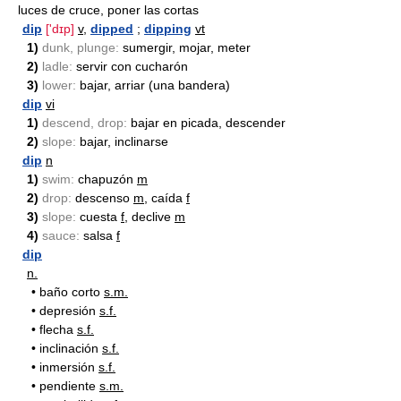
luces de cruce, poner las cortas
dip
['dɪp]
v
,
dipped
;
dipping
vt
1)
dunk, plunge:
sumergir, mojar, meter
2)
ladle:
servir con cucharón
3)
lower:
bajar, arriar (una bandera)
dip
vi
1)
descend, drop:
bajar en picada, descender
2)
slope:
bajar, inclinarse
dip
n
1)
swim:
chapuzón
m
2)
drop:
descenso
m
, caída
f
3)
slope:
cuesta
f
, declive
m
4)
sauce:
salsa
f
dip
n.
•
baño corto
s.m.
•
depresión
s.f.
•
flecha
s.f.
•
inclinación
s.f.
•
inmersión
s.f.
•
pendiente
s.m.