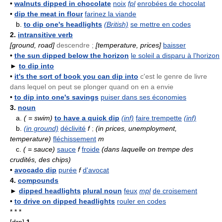
•
walnuts dipped in chocolate
noix
fpl
enrobées de chocolat
•
dip the meat in flour
farinez la viande
b.
to dip one's headlights
(British)
se mettre en codes
2.
intransitive verb
[ground, road]
descendre ;
[temperature, prices]
baisser
•
the sun dipped below the horizon
le soleil a disparu à l'horizon
►
to dip into
•
it's the sort of book you can dip into
c'est le genre de livre
dans lequel on peut se plonger quand on en a envie
•
to dip into one's savings
puiser dans ses économies
3.
noun
a.
( = swim)
to have a quick dip
(inf)
faire trempette
(inf)
b.
(in ground)
déclivité
f
;
(in prices, unemployment,
temperature)
fléchissement
m
c.
( = sauce)
sauce
f
froide
(dans laquelle on trempe des
crudités, des chips)
•
avocado dip
purée
f
d'avocat
4.
compounds
►
dipped headlights
plural noun
feux
mpl
de croisement
•
to drive on dipped headlights
rouler en codes
* * *