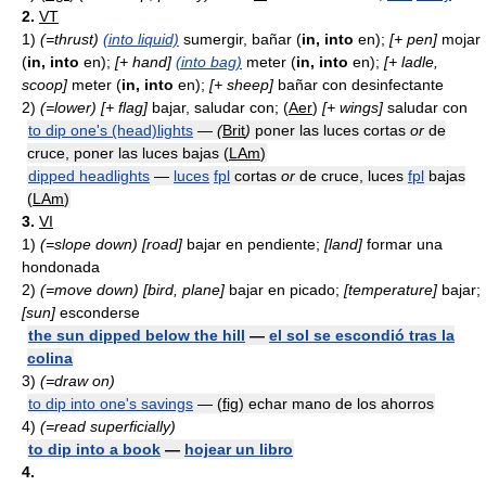
2.
VT
1)
(=thrust)
(into liquid)
sumergir, bañar (
in, into
en);
[+ pen]
mojar
(
in, into
en);
[+ hand]
(into bag)
meter (
in, into
en);
[+ ladle,
scoop]
meter (
in, into
en);
[+ sheep]
bañar con desinfectante
2)
(=lower)
[+ flag]
bajar, saludar con; (
Aer
)
[+ wings]
saludar con
to dip one's (head)lights
—
(
Brit
)
poner las luces cortas
or
de
cruce, poner las luces bajas (
LAm
)
dipped headlights
—
luces
fpl
cortas
or
de cruce, luces
fpl
bajas
(
LAm
)
3.
VI
1)
(=slope down)
[road]
bajar en pendiente;
[land]
formar una
hondonada
2)
(=move down)
[bird, plane]
bajar en picado;
[temperature]
bajar;
[sun]
esconderse
the sun dipped below the hill
—
el sol se escondió tras la
colina
3)
(=draw on)
to dip into one's savings
— (
fig
) echar mano de los ahorros
4)
(=read superficially)
to dip into a book
—
hojear un libro
4.