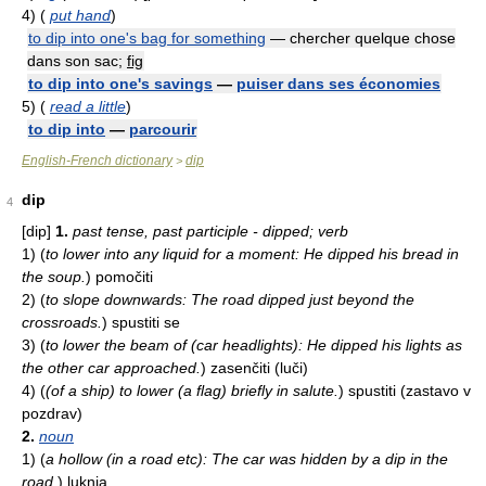
4)
(
put hand
)
to dip into one's bag for something
— chercher quelque chose
dans son sac;
fig
to dip into one's savings
—
puiser dans ses économies
5)
(
read a little
)
to dip into
—
parcourir
English-French dictionary
dip
>
dip
4
[dip]
1.
past tense, past participle - dipped; verb
1)
(
to lower into any liquid for a moment: He dipped his bread in
the soup.
)
pomočiti
2)
(
to slope downwards: The road dipped just beyond the
crossroads.
)
spustiti se
3)
(
to lower the beam of (car headlights): He dipped his lights as
the other car approached.
)
zasenčiti (luči)
4)
(
(of a ship) to lower (a flag) briefly in salute.
)
spustiti (zastavo v
pozdrav)
2.
noun
1)
(
a hollow (in a road etc): The car was hidden by a dip in the
road.
)
luknja