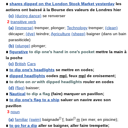
∎
shares dipped on the London Stock Market yesterday
les
actions ont baissé à la Bourse des valeurs de Londres hier
(c)
(during dance)
se renverser
2
transitive verb
(a)
(immerse)
tremper, plonger;
Technology
tremper;
(clean)
décaper;
(dye)
teindre;
Agriculture
(sheep)
baigner (dans un bain
parasiticide)
(b)
(plunge)
plonger;
∎
figurative
to dip one's hand in one's pocket
mettre la main à
la poche
(c)
British
Cars
∎
to dip one's headlights
se mettre en codes;
∎
dipped headlights
codes
mpl
, feux
mpl
de croisement;
∎
to drive on
or
with dipped headlights
rouler en codes
(d)
(flag)
baisser;
∎
Nautical
to dip a flag
(faire) marquer un pavillon;
∎
to dip one's flag to a ship
saluer un navire avec son
pavillon
3
noun
□
□
(a)
familiar
(swim)
baignade
f
, bain
m
(en mer, en piscine);
∎
to go for a dip
aller se baigner, aller faire trempette;