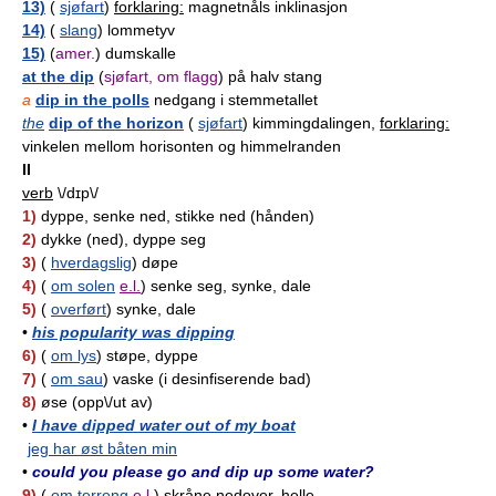
13)
(
sjøfart
)
forklaring:
magnetnåls inklinasjon
14)
(
slang
) lommetyv
15)
(
amer.
) dumskalle
at the dip
(
sjøfart, om flagg
) på halv stang
a
dip in the polls
nedgang i stemmetallet
the
dip of the horizon
(
sjøfart
) kimmingdalingen,
forklaring:
vinkelen mellom horisonten og himmelranden
II
verb
\/dɪp\/
1)
dyppe, senke ned, stikke ned (hånden)
2)
dykke (ned), dyppe seg
3)
(
hverdagslig
) døpe
4)
(
om solen
e.l.
) senke seg, synke, dale
5)
(
overført
) synke, dale
•
his popularity was dipping
6)
(
om lys
) støpe, dyppe
7)
(
om sau
) vaske (i desinfiserende bad)
8)
øse (opp\/ut av)
•
I have dipped water out of my boat
jeg har øst båten min
•
could you please go and dip up some water?
9)
(
om terreng
e.l.
) skråne nedover, helle