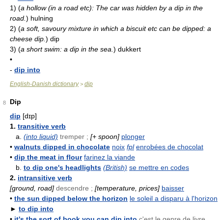
1)
(
a hollow (in a road etc): The car was hidden by a dip in the
road.
)
hulning
2)
(
a soft, savoury mixture in which a biscuit etc can be dipped: a
cheese dip.
)
dip
3)
(
a short swim: a dip in the sea.
)
dukkert
•
-
dip into
English-Danish dictionary
dip
>
Dip
8
dip
[dɪp]
1.
transitive verb
a.
(into liquid)
tremper ;
[+ spoon]
plonger
•
walnuts dipped in chocolate
noix
fpl
enrobées de chocolat
•
dip the meat in flour
farinez la viande
b.
to dip one's headlights
(British)
se mettre en codes
2.
intransitive verb
[ground, road]
descendre ;
[temperature, prices]
baisser
•
the sun dipped below the horizon
le soleil a disparu à l'horizon
►
to dip into
•
it's the sort of book you can dip into
c'est le genre de livre