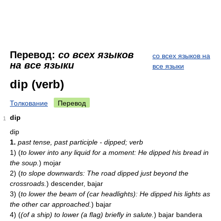
Перевод:
со всех языков
со всех языков на
на все языки
все языки
dip (verb)
Толкование
Перевод
dip
1
dip
1.
past tense, past participle - dipped; verb
1)
(
to lower into any liquid for a moment: He dipped his bread in
the soup.
)
mojar
2)
(
to slope downwards: The road dipped just beyond the
crossroads.
)
descender, bajar
3)
(
to lower the beam of (car headlights): He dipped his lights as
the other car approached.
)
bajar
4)
(
(of a ship) to lower (a flag) briefly in salute.
)
bajar bandera