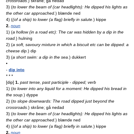
crossroads.
)
skråne; gå nedad
3)
(
to lower the beam of (car headlights): He dipped his lights as
the other car approached.
)
blænde ned
4)
(
(of a ship) to lower (a flag) briefly in salute.
)
kippe
2.
noun
1)
(
a hollow (in a road etc): The car was hidden by a dip in the
road.
)
hulning
2)
(
a soft, savoury mixture in which a biscuit etc can be dipped: a
cheese dip.
)
dip
3)
(
a short swim: a dip in the sea.
)
dukkert
•
-
dip into
* * *
[dip]
1.
past tense, past participle - dipped; verb
1)
(
to lower into any liquid for a moment: He dipped his bread in
the soup.
)
dyppe
2)
(
to slope downwards: The road dipped just beyond the
crossroads.
)
skråne; gå nedad
3)
(
to lower the beam of (car headlights): He dipped his lights as
the other car approached.
)
blænde ned
4)
(
(of a ship) to lower (a flag) briefly in salute.
)
kippe
2.
noun