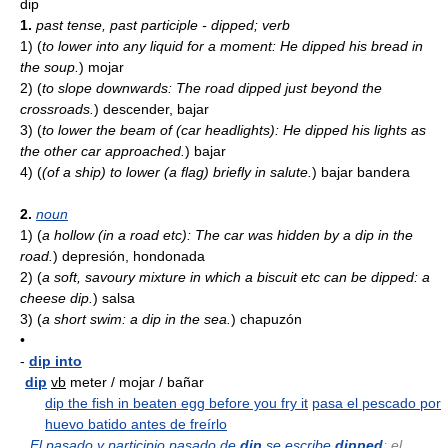
dip
1.
past tense, past participle - dipped; verb
1)
(
to lower into any liquid for a moment: He dipped his bread in
the soup.
)
mojar
2)
(
to slope downwards: The road dipped just beyond the
crossroads.
)
descender, bajar
3)
(
to lower the beam of (car headlights): He dipped his lights as
the other car approached.
)
bajar
4)
(
(of a ship) to lower (a flag) briefly in salute.
)
bajar bandera
2.
noun
1)
(
a hollow (in a road etc): The car was hidden by a dip in the
road.
)
depresión, hondonada
2)
(
a soft, savoury mixture in which a biscuit etc can be dipped: a
cheese dip.
)
salsa
3)
(
a short swim: a dip in the sea.
)
chapuzón
•
-
dip into
dip
vb
meter / mojar / bañar
dip the fish in beaten egg before you fry it
pasa el pescado por
huevo batido antes de freírlo
El pasado y participio pasado de
dip
se escribe
dipped
; el