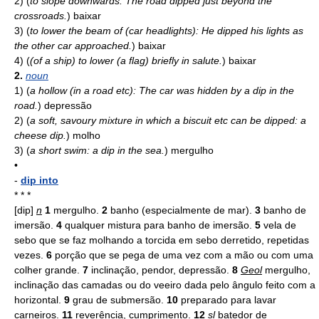
2)
(
to slope downwards: The road dipped just beyond the
crossroads.
)
baixar
3)
(
to lower the beam of (car headlights): He dipped his lights as
the other car approached.
)
baixar
4)
(
(of a ship) to lower (a flag) briefly in salute.
)
baixar
2.
noun
1)
(
a hollow (in a road etc): The car was hidden by a dip in the
road.
)
depressão
2)
(
a soft, savoury mixture in which a biscuit etc can be dipped: a
cheese dip.
)
molho
3)
(
a short swim: a dip in the sea.
)
mergulho
•
-
dip into
* * *
[dip]
n
1
mergulho.
2
banho (especialmente de mar).
3
banho de
imersão.
4
qualquer mistura para banho de imersão.
5
vela de
sebo que se faz molhando a torcida em sebo derretido, repetidas
vezes.
6
porção que se pega de uma vez com a mão ou com uma
colher grande.
7
inclinação, pendor, depressão.
8
Geol
mergulho,
inclinação das camadas ou do veeiro dada pelo ângulo feito com a
horizontal.
9
grau de submersão.
10
preparado para lavar
carneiros.
11
reverência, cumprimento.
12
sl
batedor de