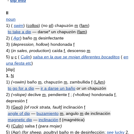
-
dip into
II
noun
1)
(
swim
) (
colloq
) (no
pl
) chapuzón
m
(
fam
)
to take a dip
— darse* un chapuzón (
fam
)
2)
(
Agr
) baño
m
desinfectante
3)
(
depression, hollow
) hondonada
f
4)
(
in sales, production
) caída
f
, descenso
m
5)
u
c
(
Culin
)
salsa en la que se mojan diferentes bocaditos
(
en
una fiesta etc
)
[dɪp]
1.
N
1)
(=swim)
baño
m
, chapuzón
m
, zambullida
f
(
LAm
)
to go for a dip
—
ir a darse un baño
or
un chapuzón
2)
(=slope)
declive
m
, pendiente
f
;
(=hollow)
hondonada
f
,
depresión
f
3)
(
Geol
)
[of rock strata, fault]
inclinación
f
angle of dip
—
buzamiento
m
, angulo
m
de inclinación
magnetic dip
—
inclinación
f
(magnética)
4)
(
Culin
) salsa
f
(para mojar)
5)
(
Agr
)
(for sheep, poultry)
baño
m
de desinfección;
see
lucky
2.