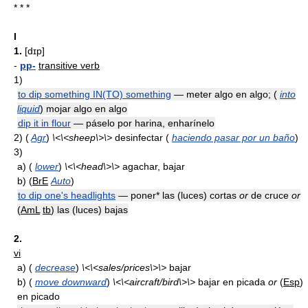
* * *
I
1.
[dɪp]
-
pp-
transitive verb
1)
to dip something IN(TO) something
— meter algo en algo; (
into
liquid
) mojar algo en algo
dip it in flour
— páselo por harina, enharínelo
2)
(
Agr
)
\<\<sheep\>\>
desinfectar (
haciendo pasar por un baño
)
3)
a)
(
lower
)
\<\<head\>\>
agachar, bajar
b)
(
BrE
Auto
)
to dip one's headlights
— poner* las (luces) cortas
or
de cruce
or
(
AmL
tb
) las (luces) bajas
2.
vi
a)
(
decrease
)
\<\<sales/prices\>\>
bajar
b)
(
move downward
)
\<\<aircraft/bird\>\>
bajar en picada
or
(
Esp
)
en picado