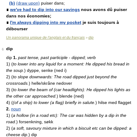
(b)
(draw upon)
puiser dans;
∎
we've had to dip into our savings
nous avons dû puiser
dans nos économies;
∎
I'm always dipping into my pocket
je suis toujours à
débourser
Un panorama unique de l'anglais et du français
dip
>
dip
6
dip
1.
past tense, past participle - dipped; verb
1)
(
to lower into any liquid for a moment: He dipped his bread in
the soup.
)
dyppe, senke (ned i)
2)
(
to slope downwards: The road dipped just beyond the
crossroads.
)
helle/skråne nedover
3)
(
to lower the beam of (car headlights): He dipped his lights as
the other car approached.
)
blende (ned)
4)
(
(of a ship) to lower (a flag) briefly in salute.
)
hilse med flagget
2.
noun
1)
(
a hollow (in a road etc): The car was hidden by a dip in the
road.
)
forsenkning, søkk
2)
(
a soft, savoury mixture in which a biscuit etc can be dipped: a
cheese dip.
)
dip