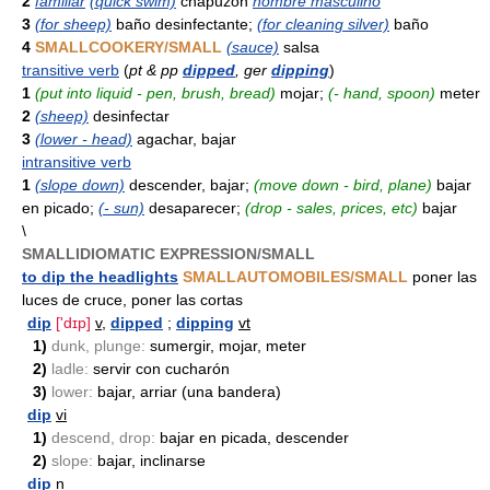
2
familiar
(quick swim)
chapuzón
nombre masculino
3
(for sheep)
baño desinfectante;
(for cleaning silver)
baño
4
SMALLCOOKERY/SMALL
(sauce)
salsa
transitive verb
(
pt & pp
dipped
, ger
dipping
)
1
(put into liquid - pen, brush, bread)
mojar;
(- hand, spoon)
meter
2
(sheep)
desinfectar
3
(lower - head)
agachar, bajar
intransitive verb
1
(slope down)
descender, bajar;
(move down - bird, plane)
bajar
en picado;
(- sun)
desaparecer;
(drop - sales, prices, etc)
bajar
\
SMALLIDIOMATIC EXPRESSION/SMALL
to dip the headlights
SMALLAUTOMOBILES/SMALL
poner las
luces de cruce, poner las cortas
dip
['dɪp]
v
,
dipped
;
dipping
vt
1)
dunk, plunge:
sumergir, mojar, meter
2)
ladle:
servir con cucharón
3)
lower:
bajar, arriar (una bandera)
dip
vi
1)
descend, drop:
bajar en picada, descender
2)
slope:
bajar, inclinarse
dip
n