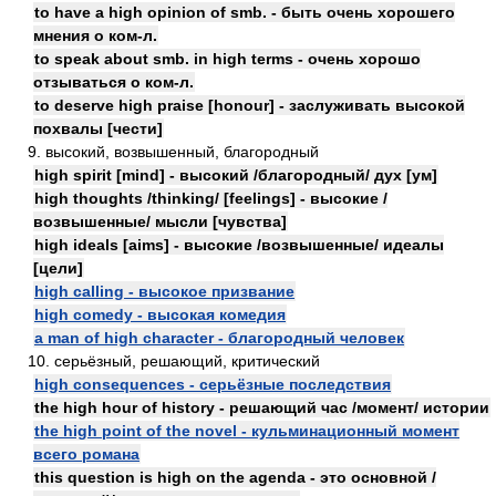
to have a high opinion of smb. - быть очень хорошего
мнения о ком-л.
to speak about smb. in high terms - очень хорошо
отзываться о ком-л.
to deserve high praise [honour] - заслуживать высокой
похвалы [чести]
9. высокий, возвышенный, благородный
high spirit [mind] - высокий /благородный/ дух [ум]
high thoughts /thinking/ [feelings] - высокие /
возвышенные/ мысли [чувства]
high ideals [aims] - высокие /возвышенные/ идеалы
[цели]
high calling - высокое призвание
high comedy - высокая комедия
a man of high character - благородный человек
10. серьёзный, решающий, критический
high consequences - серьёзные последствия
the high hour of history - решающий час /момент/ истории
the high point of the novel - кульминационный момент
всего романа
this question is high on the agenda - это основной /