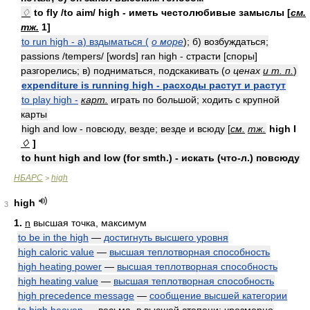
♢
to fly /to aim/ high - иметь честолюбивые замыслы [
см.
тж.
1]
to run high - а) вздыматься (
о море
); б) возбуждаться;
passions /tempers/ [words] ran high - страсти [споры]
разгорелись; в) подниматься, подскакивать (
о ценах
и т. п.
)
expenditure is running high - расходы растут и растут
to play high -
карт.
играть по большой; ходить с крупной
карты
high and low - повсюду, везде; везде и всюду [
см.
тж.
high I
♢
]
to hunt high and low (for smth.) - искать (что-л.) повсюду
НБАРС
high
>
high
3
1.
n
высшая точка, максимум
to be in the high
—
достигнуть высшего уровня
high caloric value
—
высшая теплотворная способность
high heating power
—
высшая теплотворная способность
high heating value
—
высшая теплотворная способность
high precedence message
—
сообщение высшей категории