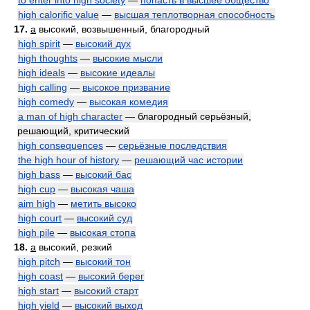
to enter into high society
—
попасть в высшее общество
high calorific value
—
высшая теплотворная способность
17.
a
высокий, возвышенный, благородный
high spirit
—
высокий дух
high thoughts
—
высокие мысли
high ideals
—
высокие идеалы
high calling
—
высокое призвание
high comedy
—
высокая комедия
a man of high character
— благородный серьёзный,
решающий, критический
high consequences
—
серьёзные последствия
the high hour of history
—
решающий час истории
high bass
—
высокий бас
high cup
—
высокая чаша
aim high
—
метить высоко
high court
—
высокий суд
high pile
—
высокая стопа
18.
a
высокий, резкий
high pitch
—
высокий тон
high coast
—
высокий берег
high start
—
высокий старт
high yield
—
высокий выход