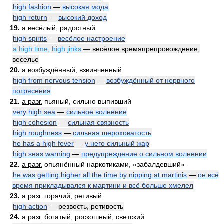
high fashion
—
высокая мода
high return
—
высокий доход
19.
a
весёлый, радостный
high spirits
—
весёлое настроение
a high time, high jinks
— весёлое времяпрепровождение;
веселье
20.
a
возбуждённый, взвинченный
high from nervous tension
—
возбуждённый от нервного
потрясения
21.
a разг.
пьяный, сильно выпивший
very high sea
—
сильное волнение
high cohesion
—
сильная связность
high roughness
—
сильная шероховатость
he has a high fever
—
у него сильный жар
high seas warning
—
предупреждение о сильном волнении
22.
a разг.
опьянённый наркотиками, «забалдевший»
he was getting higher all the time by nipping at martinis
—
он всё
время прикладывался к мартини и всё больше хмелел
23.
a разг.
горячий, ретивый
high action
— резвость, ретивость
24.
a разг.
богатый, роскошный; светский