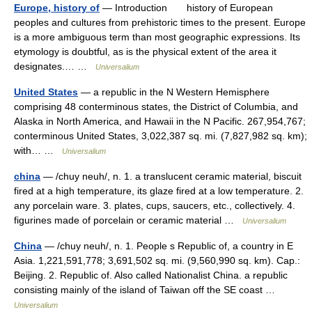
Europe, history of
— Introduction history of European
peoples and cultures from prehistoric times to the present. Europe
is a more ambiguous term than most geographic expressions. Its
etymology is doubtful, as is the physical extent of the area it
designates.… …
Universalium
United States
— a republic in the N Western Hemisphere
comprising 48 conterminous states, the District of Columbia, and
Alaska in North America, and Hawaii in the N Pacific. 267,954,767;
conterminous United States, 3,022,387 sq. mi. (7,827,982 sq. km);
with… …
Universalium
china
— /chuy neuh/, n. 1. a translucent ceramic material, biscuit
fired at a high temperature, its glaze fired at a low temperature. 2.
any porcelain ware. 3. plates, cups, saucers, etc., collectively. 4.
figurines made of porcelain or ceramic material …
Universalium
China
— /chuy neuh/, n. 1. People s Republic of, a country in E
Asia. 1,221,591,778; 3,691,502 sq. mi. (9,560,990 sq. km). Cap.:
Beijing. 2. Republic of. Also called Nationalist China. a republic
consisting mainly of the island of Taiwan off the SE coast …
Universalium