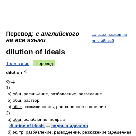
Перевод:
с английского
со всех языков на
на все языки
английский
dilution of ideals
Толкование
Перевод
dilution
1
сущ.
1)
а)
общ.
разжижение, разбавление, разведение
б)
общ.
раствор
в)
общ.
разжиженность; растворенное состояние
2)
а)
общ.
ослабление; подрыв
dilution of ideals
—
подрыв идеалов
б)
эк. тр.
разбавление, разводнение, разжижение
(
временная