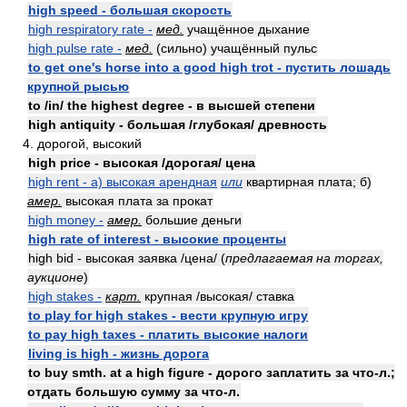
high speed - большая скорость
high respiratory rate -
мед.
учащённое дыхание
high pulse rate -
мед.
(сильно) учащённый пульс
to get one's horse into a good high trot - пустить лошадь
крупной рысью
to /in/ the highest degree - в высшей степени
high antiquity - большая /глубокая/ древность
4. дорогой, высокий
high price - высокая /дорогая/ цена
high rent - а) высокая арендная
или
квартирная плата; б)
амер.
высокая плата за прокат
high money -
амер.
большие деньги
high rate of interest - высокие проценты
high bid - высокая заявка /цена/ (
предлагаемая на торгах,
аукционе
)
high stakes -
карт.
крупная /высокая/ ставка
to play for high stakes - вести крупную игру
to pay high taxes - платить высокие налоги
living is high - жизнь дорога
to buy smth. at a high figure - дорого заплатить за что-л.;
отдать большую сумму за что-л.