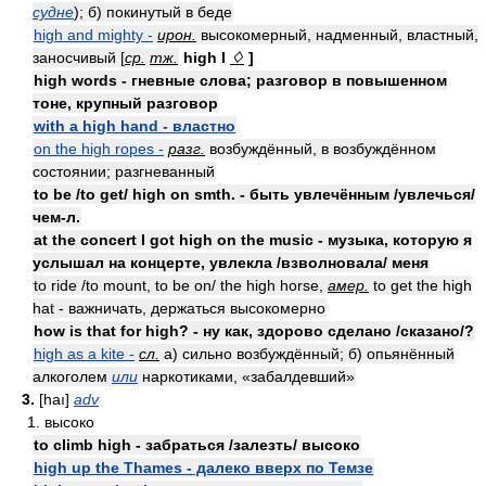
судне
); б) покинутый в беде
high and mighty -
ирон.
высокомерный, надменный, властный,
заносчивый [
ср.
тж.
high I
♢
]
high words - гневные слова; разговор в повышенном
тоне, крупный разговор
with a high hand - властно
on the high ropes -
разг.
возбуждённый, в возбуждённом
состоянии; разгневанный
to be /to get/ high on smth. - быть увлечённым /увлечься/
чем-л.
at the concert I got high on the music - музыка, которую я
услышал на концерте, увлекла /взволновала/ меня
to ride /to mount, to be on/ the high horse,
амер.
to get the high
hat - важничать, держаться высокомерно
how is that for high? - ну как, здорово сделано /сказано/?
high as a kite -
сл.
а) сильно возбуждённый; б) опьянённый
алкоголем
или
наркотиками, «забалдевший»
3.
[haı]
adv
1. высоко
to climb high - забраться /залезть/ высоко
high up the Thames - далеко вверх по Темзе