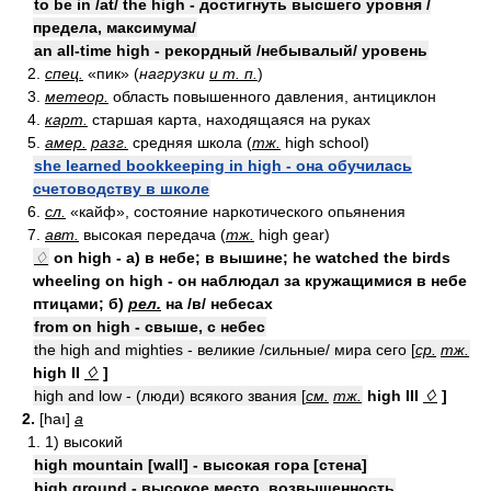
to be in /at/ the high - достигнуть высшего уровня /
предела, максимума/
an all-time high - рекордный /небывалый/ уровень
2.
спец.
«пик» (
нагрузки
и т. п.
)
3.
метеор.
область повышенного давления, антициклон
4.
карт.
старшая карта, находящаяся на руках
5.
амер.
разг.
средняя школа (
тж.
high school)
she learned bookkeeping in high - она обучилась
счетоводству в школе
6.
сл.
«кайф», состояние наркотического опьянения
7.
авт.
высокая передача (
тж.
high gear)
♢
on high - а) в небе; в вышине; he watched the birds
wheeling on high - он наблюдал за кружащимися в небе
птицами; б)
рел.
на /в/ небесах
from on high - свыше, с небес
the high and mighties - великие /сильные/ мира сего [
ср.
тж.
high II
♢
]
high and low - (люди) всякого звания [
см.
тж.
high III
♢
]
2.
[haı]
a
1. 1) высокий
high mountain [wall] - высокая гора [стена]
high ground - высокое место, возвышенность