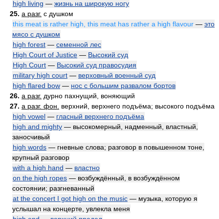
high living
—
жизнь на широкую ногу
25.
a разг.
с душком
this meat is rather high, this meat has rather a high flavour
—
это
мясо с душком
high forest
—
семенной лес
High Court of Justice
—
Высокий суд
High Court
—
Высокий суд правосудия
military high court
—
верховный военный суд
high flared bow
—
нос с большим развалом бортов
26.
a разг.
дурно пахнущий, воняющий
27.
a разг. фон.
верхний, верхнего подъёма; высокого подъёма
high vowel
—
гласный верхнего подъёма
high and mighty
— высокомерный, надменный, властный,
заносчивый
high words
— гневные слова; разговор в повышенном тоне,
крупный разговор
with a high hand
—
властно
on the high ropes
— возбуждённый, в возбуждённом
состоянии; разгневанный
at the concert I got high on the music
— музыка, которую я
услышал на концерте, увлекла меня