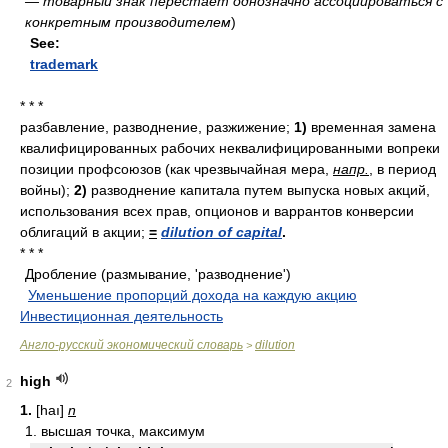
— товарный знак перестает однозначно ассоциироваться с
конкретным производителем
)
See:
trademark
* * *
разбавление, разводнение, разжижение;
1)
временная замена
квалифицированных рабочих неквалифицированными вопреки
позиции профсоюзов (как чрезвычайная мера,
напр.
, в период
войны);
2)
разводнение капитала путем выпуска новых акций,
использования всех прав, опционов и варрантов конверсии
облигаций в акции;
=
dilution of capital
.
* * *
Дробление (размывание, 'разводнение')
.
Уменьшение пропорций дохода на каждую акцию
.
Инвестиционная деятельность
.
Англо-русский экономический словарь
dilution
>
high
2
1.
[haı]
n
1. высшая точка, максимум