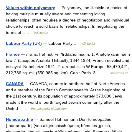
Values within polyamory
— Polyamory, the lifestyle or choice of
having multiple mutually aware and consenting loving
relationships, often requires a degree of negotiation and individual
choice to reach a solid basis for relationships. In negotiating the
terms of… …
Wikipedia
Labour Party (UK)
— Labour Party …
Wikipedia
France
— /frans, frahns/; Fr. /frddahonns/, n. 1. Anatole /ann nann
tawl /, (Jacques Anatole Thibault), 1844 1924, French novelist and
essayist: Nobel prize 1921. 2. a republic in W Europe. 58,470,421;
212,736 sq. mi. (550,985 sq. km). Cap.: Paris. 3.… …
Universalium
CANADA
— CANADA, country in northern half of North America
and a member of the British Commonwealth. At the beginning of
the 21st century, its population of approximately 370,000 Jews
made it the world s fourth largest Jewish community after the
United… …
Encyclopedia of Judaism
Homöopathie
— Samuel Hahnemann Die Homöopathie
[ˌhomøopaˈtiː] (von altgriechisch ὅμοιος hómoios ‚gleich,
gleichartig, ähnlich‘ sowie πάθος páthos ‚Leid, Schmerz, Affekt,