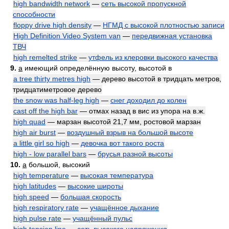
high bandwidth network
—
сеть высокой пропускной
способности
floppy drive high density
—
НГМД с высокой плотностью записи
High Definition Video System van
—
передвижная установка
ТВЧ
high remelted strike
—
утфель из клеровки высокого качества
9.
a
имеющий определённую высоту, высотой в
a tree thirty metres high
— дерево высотой в тридцать метров,
тридцатиметровое дерево
the snow was half-leg high
—
снег доходил до колен
cast off the high bar
— отмах назад в вис из упора на в.ж.
high quad
— марзан высотой 21,7 мм, ростовой марзан
high air burst
—
воздушный взрыв на большой высоте
a little girl so high
—
девочка вот такого роста
high - low parallel bars
—
брусья разной высоты
10.
a
большой, высокий
high temperature
—
высокая температура
high latitudes
—
высокие широты
high speed
—
большая скорость
high respiratory rate
—
учащённое дыхание
high pulse rate
—
учащённый пульс