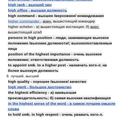
high rank - высший чин
high office - высшая должность
high command - высшее /верховное/ командование
higher commander -
воен.
вышестоящий командир
higher echelon - а) вышестоящая инстанция; б)
воен.
вышестоящий штаб
persons in high position - люди, занимающие высокое
положение /высокие должности/; высокопоставленные
лица
position of the highest importance - очень высокое
положение; ответственная должность
to appoint smb. to a higher post - назначать кого-л. на
более высокую должность
8. лучший, высший
high quality - хорошее /высокое/ качество
high merit - большое достоинство
the highest efficiency - а) наивысшая
производительность; б) самая высокая квалификация
in the highest sense of the word - в самом лучшем смысле
слова
to hold smb. in high respect - очень уважать кого-л.