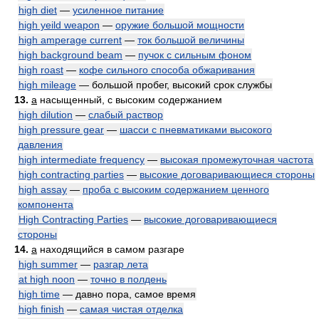
high diet
—
усиленное питание
high yeild weapon
—
оружие большой мощности
high amperage current
—
ток большой величины
high background beam
—
пучок с сильным фоном
high roast
—
кофе сильного способа обжаривания
high mileage
— большой пробег, высокий срок службы
13.
a
насыщенный, с высоким содержанием
high dilution
—
слабый раствор
high pressure gear
—
шасси с пневматиками высокого
давления
high intermediate frequency
—
высокая промежуточная частота
high contracting parties
—
высокие договаривающиеся стороны
high assay
—
проба с высоким содержанием ценного
компонента
High Contracting Parties
—
высокие договаривающиеся
стороны
14.
a
находящийся в самом разгаре
high summer
—
разгар лета
at high noon
—
точно в полдень
high time
— давно пора, самое время
high finish
—
самая чистая отделка