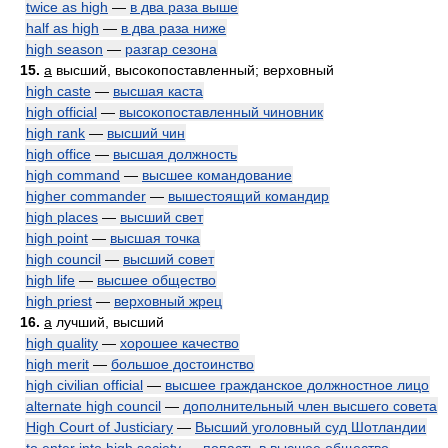
twice as high
—
в два раза выше
half as high
—
в два раза ниже
high season
—
разгар сезона
15.
a
высший, высокопоставленный; верховный
high caste
—
высшая каста
high official
—
высокопоставленный чиновник
high rank
—
высший чин
high office
—
высшая должность
high command
—
высшее командование
higher commander
—
вышестоящий командир
high places
—
высший свет
high point
—
высшая точка
high council
—
высший совет
high life
—
высшее общество
high priest
—
верховный жрец
16.
a
лучший, высший
high quality
—
хорошее качество
high merit
—
большое достоинство
high civilian official
—
высшее гражданское должностное лицо
alternate high council
—
дополнительный член высшего совета
High Court of Justiciary
—
Высший уголовный суд Шотландии