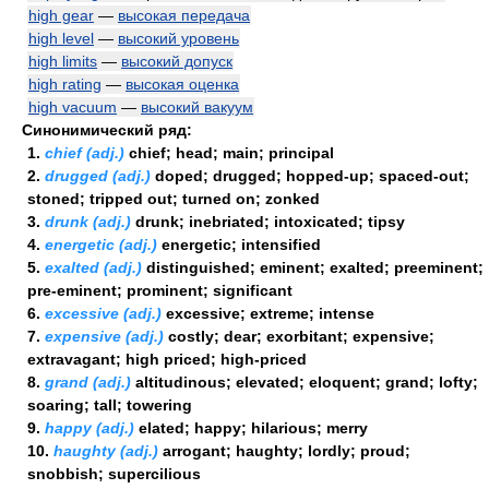
high gear
—
высокая передача
high level
—
высокий уровень
high limits
—
высокий допуск
high rating
—
высокая оценка
high vacuum
—
высокий вакуум
Синонимический ряд:
1.
chief (adj.)
chief; head; main; principal
2.
drugged (adj.)
doped; drugged; hopped-up; spaced-out;
stoned; tripped out; turned on; zonked
3.
drunk (adj.)
drunk; inebriated; intoxicated; tipsy
4.
energetic (adj.)
energetic; intensified
5.
exalted (adj.)
distinguished; eminent; exalted; preeminent;
pre-eminent; prominent; significant
6.
excessive (adj.)
excessive; extreme; intense
7.
expensive (adj.)
costly; dear; exorbitant; expensive;
extravagant; high priced; high-priced
8.
grand (adj.)
altitudinous; elevated; eloquent; grand; lofty;
soaring; tall; towering
9.
happy (adj.)
elated; happy; hilarious; merry
10.
haughty (adj.)
arrogant; haughty; lordly; proud;
snobbish; supercilious