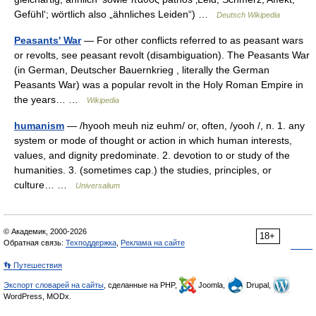
Gefühl‘; wörtlich also „ähnliches Leiden“) …
Deutsch Wikipedia
Peasants' War
— For other conflicts referred to as peasant wars
or revolts, see peasant revolt (disambiguation). The Peasants War
(in German, Deutscher Bauernkrieg , literally the German
Peasants War) was a popular revolt in the Holy Roman Empire in
the years… …
Wikipedia
humanism
— /hyooh meuh niz euhm/ or, often, /yooh /, n. 1. any
system or mode of thought or action in which human interests,
values, and dignity predominate. 2. devotion to or study of the
humanities. 3. (sometimes cap.) the studies, principles, or
culture… …
Universalium
© Академик, 2000-2026
18+
Обратная связь:
Техподдержка
,
Реклама на сайте
👣 Путешествия
Экспорт словарей на сайты
, сделанные на PHP,
Joomla,
Drupal,
WordPress, MODx.