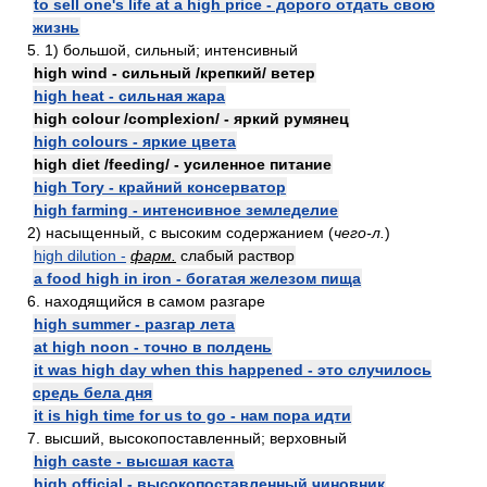
to sell one's life at a high price - дорого отдать свою
жизнь
5. 1) большой, сильный; интенсивный
high wind - сильный /крепкий/ ветер
high heat - сильная жара
high colour /complexion/ - яркий румянец
high colours - яркие цвета
high diet /feeding/ - усиленное питание
high Tory - крайний консерватор
high farming - интенсивное земледелие
2) насыщенный, с высоким содержанием (
чего-л.
)
high dilution -
фарм.
слабый раствор
a food high in iron - богатая железом пища
6. находящийся в самом разгаре
high summer - разгар лета
at high noon - точно в полдень
it was high day when this happened - это случилось
средь бела дня
it is high time for us to go - нам пора идти
7. высший, высокопоставленный; верховный
high caste - высшая каста
high official - высокопоставленный чиновник