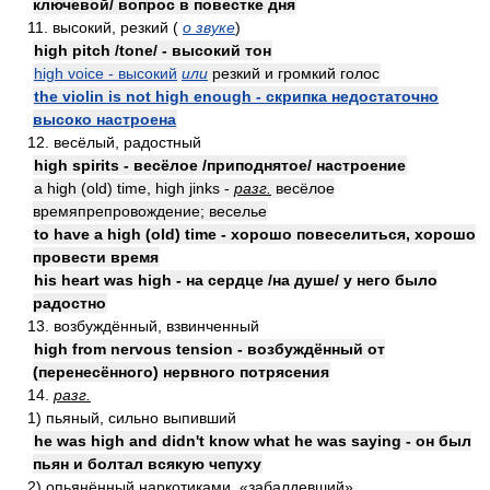
ключевой/ вопрос в повестке дня
11. высокий, резкий (
о звуке
)
high pitch /tone/ - высокий тон
high voice - высокий
или
резкий и громкий голос
the violin is not high enough - скрипка недостаточно
высоко настроена
12. весёлый, радостный
high spirits - весёлое /приподнятое/ настроение
a high (old) time, high jinks -
разг.
весёлое
времяпрепровождение; веселье
to have a high (old) time - хорошо повеселиться, хорошо
провести время
his heart was high - на сердце /на душе/ у него было
радостно
13. возбуждённый, взвинченный
high from nervous tension - возбуждённый от
(перенесённого) нервного потрясения
14.
разг.
1) пьяный, сильно выпивший
he was high and didn't know what he was saying - он был
пьян и болтал всякую чепуху
2) опьянённый наркотиками, «забалдевший»