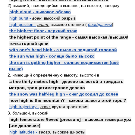
2) высокий, находящийся в вышине, на высоте, наверху
high cloud - высокое облако
high burst -
воен.
высокий разрыв
high position -
анат.
высокое стояние (
диафрагмы
)
the highest floor - верхний этаж
the highest point of the range - самая высокая /высшая/
точка горной цепи
with one's head high - с высоко поднятой головой
the sun was high - солнце было высоко
the sun is getting higher - солнце поднимается (всё
выше)
2. имеющий определённую высоту, высотой в
a tree thirty metres high - дерево высотой в тридцать
метров, тридцатиметровое дерево
the snow was half-leg high - снег доходил до колен
how high is the mountain? - какова высота этой горы?
high trajectory -
воен.
крутая траектория
3. большой, высокий
high temperature /fever/ [pressure] - высокая температура
[-ое давление]
high latitudes -
геогр.
высокие широты