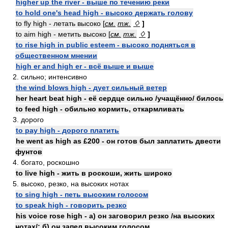
higher up the river - выше по течению реки
to hold one's head high - высоко держать голову
to fly high - летать высоко [
см.
тж.
♢
]
to aim high - метить высоко [
см.
тж.
♢
]
to rise high in public esteem - высоко подняться в
общественном мнении
high er and high er - всё выше и выше
2. сильно; интенсивно
the wind blows high - дует сильный ветер
her heart beat high - её сердце сильно /учащённо/ билось
to feed high - обильно кормить, откармливать
3. дорого
to pay high - дорого платить
he went as high as £200 - он готов был заплатить двести
фунтов
4. богато, роскошно
to live high - жить в роскоши, жить широко
5. высоко, резко, на высоких нотах
to sing high - петь высоким голосом
to speak high - говорить резко
his voice rose high - а) он заговорил резко /на высоких
нотах/; б) он запел высоким голосом