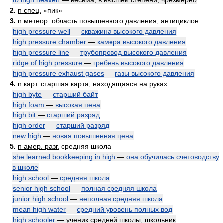
to high heaven
— весьма, в высшей степени; чрезмерно
2.
n спец.
«пик»
3.
n метеор.
область повышенного давления, антициклон
high pressure well
—
скважина высокого давления
high pressure chamber
—
камера высокого давления
high pressure line
—
трубопровод высокого давления
ridge of high pressure
—
гребень высокого давления
high pressure exhaust gases
—
газы высокого давления
4.
n карт.
старшая карта, находящаяся на руках
high byte
—
старший байт
high foam
—
высокая пена
high bit
—
старший разряд
high order
—
старший разряд
new high
—
новая повышенная цена
5.
n амер. разг.
средняя школа
she learned bookkeeping in high
—
она обучилась счетоводству
в школе
high school
—
средняя школа
senior high school
—
полная средняя школа
junior high school
—
неполная средняя школа
mean high water
—
средний уровень полных вод
high schooler
— ученик средней школы; школьник