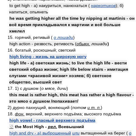
to get high - а) накуриться, нанюхаться (
наркотиков
); б)
напиться, опьянеть
he was getting higher all the time by nipping at martinis - он
всё время прикладывался к мартини и всё больше
хмелел
15. горячий, ретивый (
о лошади
)
high action - резвость, ретивость (
обыкн.
лошади
)
16. богатый, роскошный; светский
high living - жизнь на широкую ногу
high life - а) светская жизнь; to live the high life - вести
светский образ жизни; high life below stairs - имитация
слугами «красивой жизни» хозяев; б) светское
общество, высший свет
17. 1) с душком (
о мясе, дичи
)
this meat is rather high, this meat has rather a high flavour -
это мясо с душком /попахивает/
2) дурно пахнущий, воняющий (
потом
и т. п.
)
18.
фон.
верхний, верхнего подъёма; высокого подъёма
high vowel - гласный верхнего подъёма
♢
the Most High -
рел.
Всевышний
high and dry - а) выброшенный
или
вытащенный на берег (
о