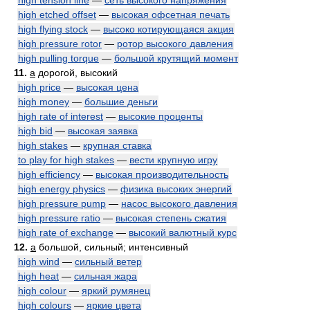
high tension line
—
сеть высокого напряжения
high etched offset
—
высокая офсетная печать
high flying stock
—
высоко котирующаяся акция
high pressure rotor
—
ротор высокого давления
high pulling torque
—
большой крутящий момент
11.
a
дорогой, высокий
high price
—
высокая цена
high money
—
большие деньги
high rate of interest
—
высокие проценты
high bid
—
высокая заявка
high stakes
—
крупная ставка
to play for high stakes
—
вести крупную игру
high efficiency
—
высокая производительность
high energy physics
—
физика высоких энергий
high pressure pump
—
насос высокого давления
high pressure ratio
—
высокая степень сжатия
high rate of exchange
—
высокий валютный курс
12.
a
большой, сильный; интенсивный
high wind
—
сильный ветер
high heat
—
сильная жара
high colour
—
яркий румянец
high colours
—
яркие цвета