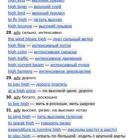
high end
—
верхний предел
high layer
—
верхний слой
high limit
—
верхний предел
to fly high
—
летать высоко
high bounce
—
высокий прыжок
28.
adv
сильно; интенсивно
the wind blows high
—
дует сильный ветер
high flow
—
интенсивный поток
high color
—
интенсивная окраска
high traffic
—
интенсивное движение
high current beam
—
интенсивный пучок
high farming
—
интенсивное земледелие
29.
adv
дорого
to pay high
—
дорого платить
at a high price
— по высокой цене; дорого
30.
adv
богато, роскошно
to live high
— жить в роскоши, жить широко
31.
adv
высоко, резко, на высоких нотах
to sing high
—
петь высоким голосом
to speak high
—
говорить резко
expenditure is running high
—
расходы растут и растут
to play high
— играть по большой; ходить с крупной карты