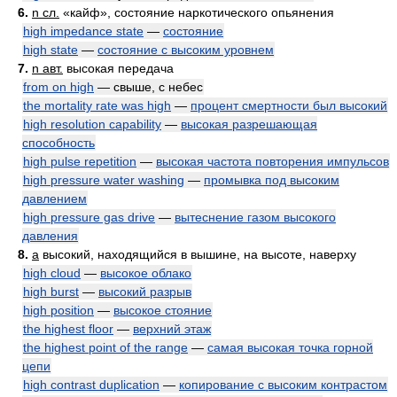
6.
n сл.
«кайф», состояние наркотического опьянения
high impedance state
—
состояние
high state
—
состояние с высоким уровнем
7.
n авт.
высокая передача
from on high
— свыше, с небес
the mortality rate was high
—
процент смертности был высокий
high resolution capability
—
высокая разрешающая
способность
high pulse repetition
—
высокая частота повторения импульсов
high pressure water washing
—
промывка под высоким
давлением
high pressure gas drive
—
вытеснение газом высокого
давления
8.
a
высокий, находящийся в вышине, на высоте, наверху
high cloud
—
высокое облако
high burst
—
высокий разрыв
high position
—
высокое стояние
the highest floor
—
верхний этаж
the highest point of the range
—
самая высокая точка горной
цепи
high contrast duplication
—
копирование с высоким контрастом