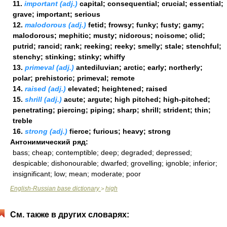
11.
important (adj.)
capital; consequential; crucial; essential;
grave; important; serious
12.
malodorous (adj.)
fetid; frowsy; funky; fusty; gamy;
malodorous; mephitic; musty; nidorous; noisome; olid;
putrid; rancid; rank; reeking; reeky; smelly; stale; stenchful;
stenchy; stinking; stinky; whiffy
13.
primeval (adj.)
antediluvian; arctic; early; northerly;
polar; prehistoric; primeval; remote
14.
raised (adj.)
elevated; heightened; raised
15.
shrill (adj.)
acute; argute; high pitched; high-pitched;
penetrating; piercing; piping; sharp; shrill; strident; thin;
treble
16.
strong (adj.)
fierce; furious; heavy; strong
Антонимический ряд:
bass; cheap; contemptible; deep; degraded; depressed;
despicable; dishonourable; dwarfed; grovelling; ignoble; inferior;
insignificant; low; mean; moderate; poor
English-Russian base dictionary
high
>
См. также в других словарях: