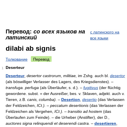
Перевод:
со всех языков на
с латинского на
латинский
все языки
dilabi ab signis
Толкование
Перевод
Deserteur
1
Deserteur
,
desertor castrorum, militiae,
im Zshg. auch bl.
desertor
(als böswilliger Verlasser des Lagers, des Kriegsdienstes). –
transfuga. perfuga
(als Überläufer, s. d.). –
fugitivus
(der flüchtig
gewordene. subst. = der Ausreißer, bes. v. Sklaven, adjekt. auch v.
Tieren, z.B.
canis, columba).
–
Desertion
,
desertio
(das Verlassen
der Feldzeichen,
ICt.). – peccatum desertionis
(das Verlassen der
Feldzeichen als Vergehen,
ICt.). – transitio ad hostem
(das
Überlaufen zum Feinde). – die Urheber (Anstifter), der D.,
auctores signa relinquendi et deserendi castra.
–
desertieren
,