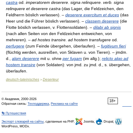
castra
od.
imperatorem deserere. signa relinquere. verb. signa
relinquere et deserere castra
(das Lager, die Feldzeichen, den
Feldherrn böslich verlassen). –
deserere exercitum et duces
(das
Heer und die Führer böslich verlassen). –
classem deserere
(die
Flotte böslich verlassen, v. Flottensoldaten). –
dilabi ab signis
(nach allen Seiten von den Feldzeichen entweichen, von
mehreren). –
ad hostes transire. ad hostem transfugere
od.
perfugere
(zum Feinde übergehen, überlaufen). –
fugitivum fieri
(flüchtig werden, ausreißen, von Sklaven u. von Tieren). – jmdm.
d.,
alqm deserere
mit u. ohne
per fugam
(im allg.);
relicto alqo ad
hostem transire
(von Soldaten): von jmd. zu jmd. d., s. übergehen,
überlaufen.
deutsch-lateinisches
Deserteur
>
© Академик, 2000-2026
18+
Обратная связь:
Техподдержка
,
Реклама на сайте
👣 Путешествия
Экспорт словарей на сайты
, сделанные на PHP,
Joomla,
Drupal,
WordPress, MODx.