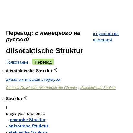
Перевод:
с немецкого на
с русского на
русский
немецкий
diisotaktische Struktur
Толкование
Перевод
diisotaktische Struktur
1
диизотактическая структура
Deutsch-Russische Wörterbuch der Chemie
diisotaktische Struktur
>
Struktur
2
f
структура; строение
-
amorphe Struktur
-
anisotrope Struktur
-
ataktische Struktur