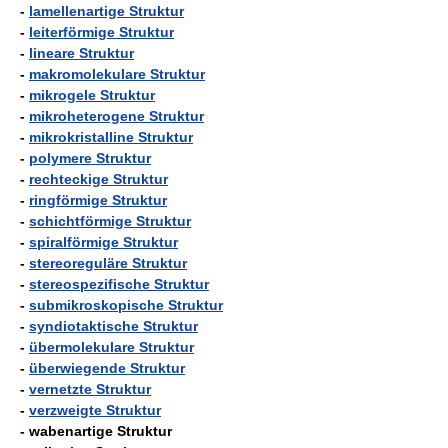
-
lamellenartige Struktur
-
leiterförmige Struktur
-
lineare Struktur
-
makromolekulare Struktur
-
mikrogele Struktur
-
mikroheterogene Struktur
-
mikrokristalline Struktur
-
polymere Struktur
-
rechteckige Struktur
-
ringförmige Struktur
-
schichtförmige Struktur
-
spiralförmige Struktur
-
stereoreguläre Struktur
-
stereospezifische Struktur
-
submikroskopische Struktur
-
syndiotaktische Struktur
-
übermolekulare Struktur
-
überwiegende Struktur
-
vernetzte Struktur
-
verzweigte Struktur
- wabenartige Struktur