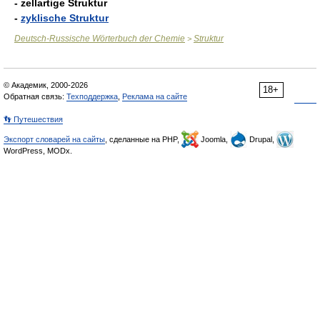
- zellartige Struktur
-
zyklische Struktur
Deutsch-Russische Wörterbuch der Chemie
Struktur
>
© Академик, 2000-2026
18+
Обратная связь:
Техподдержка
,
Реклама на сайте
👣 Путешествия
Экспорт словарей на сайты
, сделанные на PHP,
Joomla,
Drupal,
WordPress, MODx.