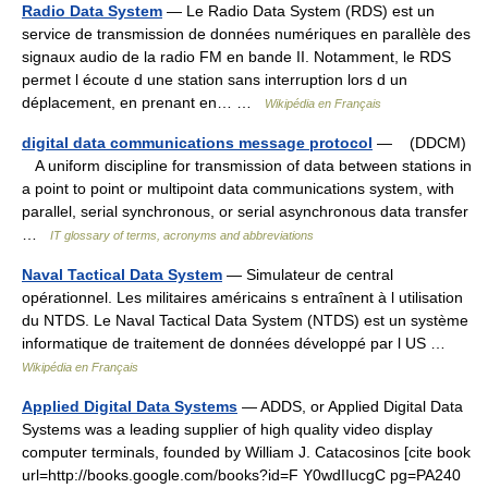
Radio Data System
— Le Radio Data System (RDS) est un
service de transmission de données numériques en parallèle des
signaux audio de la radio FM en bande II. Notamment, le RDS
permet l écoute d une station sans interruption lors d un
déplacement, en prenant en… …
Wikipédia en Français
digital data communications message protocol
— (DDCM)
A uniform discipline for transmission of data between stations in
a point to point or multipoint data communications system, with
parallel, serial synchronous, or serial asynchronous data transfer
…
IT glossary of terms, acronyms and abbreviations
Naval Tactical Data System
— Simulateur de central
opérationnel. Les militaires américains s entraînent à l utilisation
du NTDS. Le Naval Tactical Data System (NTDS) est un système
informatique de traitement de données développé par l US …
Wikipédia en Français
Applied Digital Data Systems
— ADDS, or Applied Digital Data
Systems was a leading supplier of high quality video display
computer terminals, founded by William J. Catacosinos [cite book
url=http://books.google.com/books?id=F Y0wdIIucgC pg=PA240