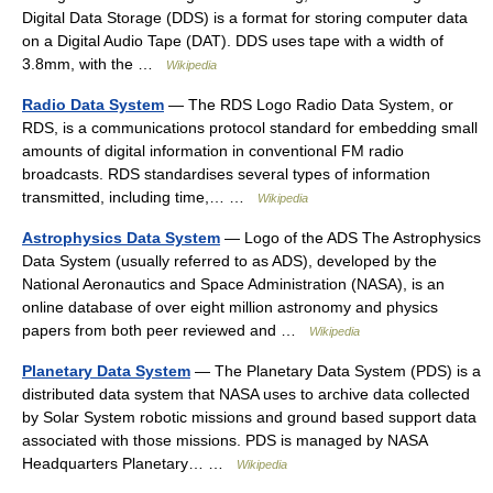
Digital Data Storage (DDS) is a format for storing computer data
on a Digital Audio Tape (DAT). DDS uses tape with a width of
3.8mm, with the …
Wikipedia
Radio Data System
— The RDS Logo Radio Data System, or
RDS, is a communications protocol standard for embedding small
amounts of digital information in conventional FM radio
broadcasts. RDS standardises several types of information
transmitted, including time,… …
Wikipedia
Astrophysics Data System
— Logo of the ADS The Astrophysics
Data System (usually referred to as ADS), developed by the
National Aeronautics and Space Administration (NASA), is an
online database of over eight million astronomy and physics
papers from both peer reviewed and …
Wikipedia
Planetary Data System
— The Planetary Data System (PDS) is a
distributed data system that NASA uses to archive data collected
by Solar System robotic missions and ground based support data
associated with those missions. PDS is managed by NASA
Headquarters Planetary… …
Wikipedia