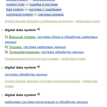
system hole
—
ошибка в системе
bad system
—
система с ошибками
command system
—
система команд
English-Russian dictionary of Information technology
digital data system
>
digital data system
3
1)
Военный термин:
система сбора и обработки цифровых
данных
2)
Техника:
система цифровых данных
3)
Телекоммуникации:
система обработки данных
Универсальный англо-русский словарь
digital data system
>
digital data system
4
система обработки данных
English-Russian dictionary of modern telecommunications
digital data
>
system
digital data system
5
цифровая система регистрации и обработки данных