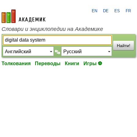
EN
DE
ES
FR
academic.ru
Словари и энциклопедии на Академике
Найти!
Толкования
Переводы
Книги
Игры ⚽