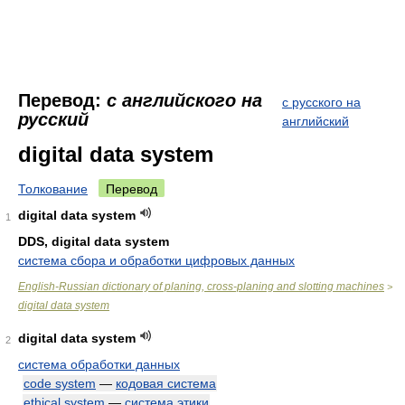
Перевод:
с английского на
с русского на
русский
английский
digital data system
Толкование
Перевод
digital data system
1
DDS, digital data system
система сбора и обработки цифровых данных
English-Russian dictionary of planing, cross-planing and slotting machines
>
digital data system
digital data system
2
система обработки данных
code system
—
кодовая система
ethical system
—
система этики