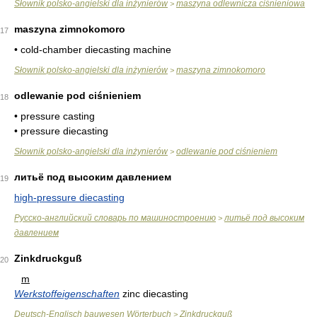
Słownik polsko-angielski dla inżynierów
maszyna odlewnicza ciśnieniowa
>
maszyna zimnokomoro
17
• cold-chamber diecasting machine
Słownik polsko-angielski dla inżynierów
maszyna zimnokomoro
>
odlewanie pod ciśnieniem
18
• pressure casting
• pressure diecasting
Słownik polsko-angielski dla inżynierów
odlewanie pod ciśnieniem
>
литьё под высоким давлением
19
high-pressure diecasting
Русско-английский словарь по машиностроению
литьё под высоким
>
давлением
Zinkdruckguß
20
m
Werkstoffeigenschaften
zinc diecasting
Deutsch-Englisch bauwesen Wörterbuch
Zinkdruckguß
>