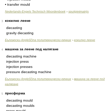
• transfer mould
Nederlands-Engels Technisch Woordenboek
spuitgietmatrijs
>
кокилно леене
3
diecasting
gravity diecasting
Български-Angleščina политехнически речник
кокилно леене
>
машина за леене под налягане
4
diecasting machine
injection press
injection presses
pressure diecasting machine
Български-Angleščina политехнически речник
машина за леене под
>
налягане
пресформа
5
diecasting mould
diecasting moulds
press mould