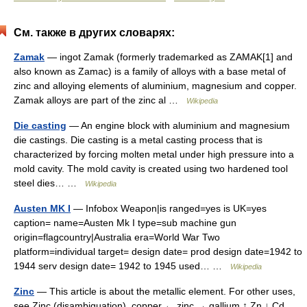
См. также в других словарях:
Zamak
— ingot Zamak (formerly trademarked as ZAMAK[1] and
also known as Zamac) is a family of alloys with a base metal of
zinc and alloying elements of aluminium, magnesium and copper.
Zamak alloys are part of the zinc al …
Wikipedia
Die casting
— An engine block with aluminium and magnesium
die castings. Die casting is a metal casting process that is
characterized by forcing molten metal under high pressure into a
mold cavity. The mold cavity is created using two hardened tool
steel dies… …
Wikipedia
Austen MK I
— Infobox Weapon|is ranged=yes is UK=yes
caption= name=Austen Mk I type=sub machine gun
origin=flagcountry|Australia era=World War Two
platform=individual target= design date= prod design date=1942 to
1944 serv design date= 1942 to 1945 used… …
Wikipedia
Zinc
— This article is about the metallic element. For other uses,
see Zinc (disambiguation). copper ← zinc → gallium ↑ Zn ↓ Cd …