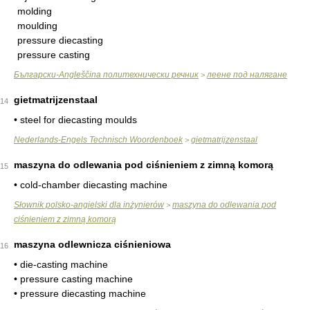
molding
moulding
pressure diecasting
pressure casting
Български-Angleščina политехнически речник
леене под налягане
>
gietmatrijzenstaal
14
• steel for diecasting moulds
Nederlands-Engels Technisch Woordenboek
gietmatrijzenstaal
>
maszyna do odlewania pod ciśnieniem z zimną komorą
15
• cold-chamber diecasting machine
Słownik polsko-angielski dla inżynierów
maszyna do odlewania pod
>
ciśnieniem z zimną komorą
maszyna odlewnicza ciśnieniowa
16
• die-casting machine
• pressure casting machine
• pressure diecasting machine