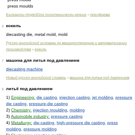
press moulds
Български-Angleščina политехнически речник
пресформа
>
кокиль
6
diecasting die, metal mold, mold
Русско-английский исловарь по машиностроению и автоматизации
производства
кокиль
>
машина для литья под давлением
7
diecasting machine
Новый русско-английский словарь
машина для литья под давлением
>
литьё под давлением
8
1)
Engineering:
die casting
,
injection casting
,
jet molding
,
pressure
die casting
,
pressure-die casting
2)
Chemistry:
injection moulding
,
molding
3)
Automobile industry:
pressure casting
4)
Metallurgy:
die-casting
,
high-pressure die casting
,
press
molding
,
pressure molding