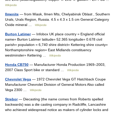
Wikipedia
Ilmenite
— from Miask, Ilmen Mts, Chelyabinsk Oblast , Southern
Urals, Urals Region, Russia. 4.5 x 4.3 x 1.5 cm General Category
Oxide mineral …
Wikipedia
Burton Latimer
— Infobox UK place country = England official
name= Burton Latimer latitude= 52.365 longitude= 0.678 civil
parish= population = 6,740 shire district= Kettering shire county=
Northamptonshire region= East Midlands constituency
westminster= Kettering …
Wikipedia
Honda CB750
— Manufacturer Honda Production 1969–2003,
2007 Class Sport bike or standard …
Wikipedia
Chevrolet Vega
— 1972 Chevrolet Vega GT Hatchback Coupe
Manufacturer Chevrolet Division of General Motors Also called
Vega 2300 …
Wikipedia
Strebor
— Diecasting (the name comes from Roberts spelled
backwards) was a die casting company in Radcliffe, Lancashire
who achieved widespread notice as makers of cylinder locks and