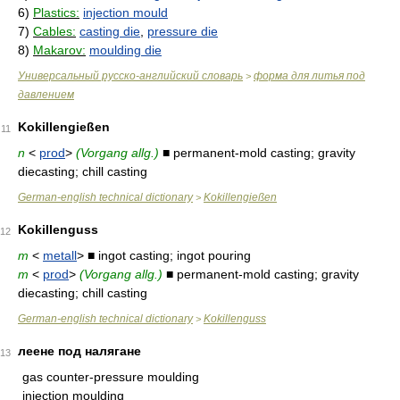
6)
Plastics:
injection mould
7)
Cables:
casting die
,
pressure die
8)
Makarov:
moulding die
Универсальный русско-английский словарь
форма для литья под
>
давлением
Kokillengießen
11
n
<
prod
>
(Vorgang allg.)
■ permanent-mold casting; gravity
diecasting; chill casting
German-english technical dictionary
Kokillengießen
>
Kokillenguss
12
m
<
metall
> ■ ingot casting; ingot pouring
m
<
prod
>
(Vorgang allg.)
■ permanent-mold casting; gravity
diecasting; chill casting
German-english technical dictionary
Kokillenguss
>
леене под налягане
13
gas counter-pressure moulding
injection moulding