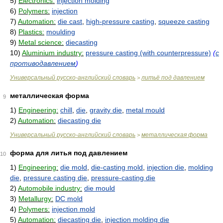
5)
Electronics:
injection molding
6)
Polymers:
injection
7)
Automation:
die cast
,
high-pressure casting
,
squeeze casting
8)
Plastics:
moulding
9)
Metal science:
diecasting
10)
Aluminium industry:
pressure casting (with counterpressure)
(
с
противодавлением
)
Универсальный русско-английский словарь
литьё под давлением
>
металлическая форма
9
1)
Engineering:
chill
,
die
,
gravity die
,
metal mould
2)
Automation:
diecasting die
Универсальный русско-английский словарь
металлическая форма
>
форма для литья под давлением
10
1)
Engineering:
die mold
,
die-casting mold
,
injection die
,
molding
die
,
pressure casting die
,
pressure-casting die
2)
Automobile industry:
die mould
3)
Metallurgy:
DC mold
4)
Polymers:
injection mold
5)
Automation:
diecasting die
,
injection molding die