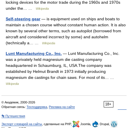
locking devices for the motor trade during the 1960s and 1970s
under the… …
Wikipedia
Self-steering gear
— is equipment used on ships and boats to
maintain a chosen course without constant human action. It is also
known by several other terms, such as autopilot (borrowed from
aircraft and considered incorrect by some) and autohelm
(technically a… …
Wikipedia
Lunt Manufacturing Co., Inc.
— Lunt Manufacturing Co., Inc.
was a privately held magnesium die casting company
headquartered in Schaumburg, IL, USA.The company was
established by Helmut Brandt in 1973 initially producing
magnesium die castings for chain saws. For most of its… …
Wikipedia
© Академик, 2000-2026
18+
Обратная связь:
Техподдержка
,
Реклама на сайте
👣 Путешествия
Экспорт словарей на сайты
, сделанные на PHP,
Joomla,
Drupal,