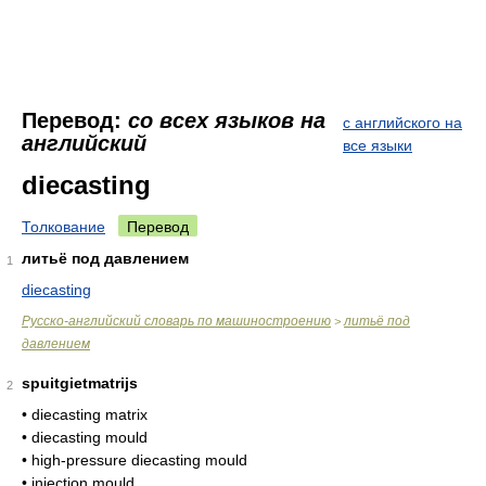
Перевод:
со всех языков на
с английского на
английский
все языки
diecasting
Толкование
Перевод
литьё под давлением
1
diecasting
Русско-английский словарь по машиностроению
литьё под
>
давлением
spuitgietmatrijs
2
• diecasting matrix
• diecasting mould
• high-pressure diecasting mould
• injection mould