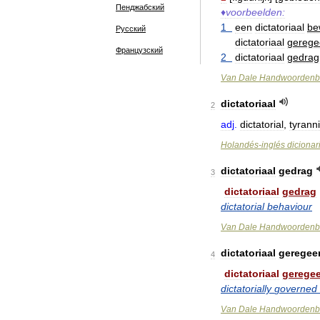
Пенджабский
♦
voorbeelden:
1
een
dictatoriaal
be
Русский
dictatoriaal
gerege
Французский
2
dictatoriaal
gedrag
Van
Dale
Handwoordenb
dictatoriaal
2
adj
.
dictatorial
,
tyranni
Holandés
-
inglés
dicionar
dictatoriaal
gedrag
3
dictatoriaal
gedrag
dictatorial
behaviour
Van
Dale
Handwoordenb
dictatoriaal
geregee
4
dictatoriaal
gerege
dictatorially
governed
Van
Dale
Handwoordenb