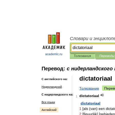
Словари и энциклоп
academic.ru
Толкования
Переводы
Перевод:
с нидерландского 
dictatoriaal
С английского на:
Нидерландский
Толкование
Перев
С нидерландского на:
dictatoriaal
1
Все языки
dictatoriaal
1
[
als
(
van
)
een
dictat
Английский
2
[
figuurlijk
] [
gebiede