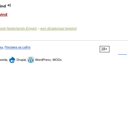
ind
wind
oek
Nederlands
-
Engels
een
dictatoriaal
bewind
>
ка
,
Реклама на сайте
18+
omla,
Drupal,
WordPress, MODx.