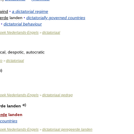
wind
•
a
dictatorial
regime
erde
landen
•
dictatorially
governed
countries
•
dictatorial
behaviour
oek
Nederlands
-
Engels
dictatoriaal
>
cal
,
despotic
,
autocratic
io
dictatoriaal
>
oek
Nederlands
-
Engels
dictatoriaal
gedrag
>
rde
landen
erde
landen
countries
oek
Nederlands
-
Engels
dictatoriaal
geregeerde
landen
>