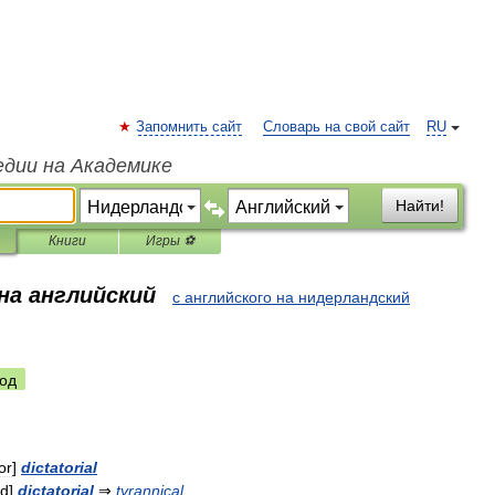
Запомнить сайт
Словарь на свой сайт
RU
едии на Академике
Найти!
Книги
Игры ⚽
на английский
с английского на нидерландский
од
or
]
dictatorial
nd
]
dictatorial
⇒
tyrannical