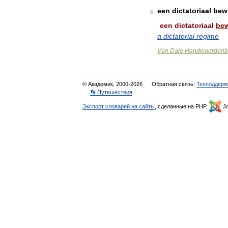
een
dictatoriaal
bew
5
een
dictatoriaal
be
a
dictatorial
regime
Van
Dale
Handwoordenb
© Академик, 2000-2026
Обратная связь:
Техподдерж
👣 Путешествия
Экспорт словарей на сайты
, сделанные на PHP,
Jo