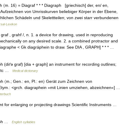
h
〈m
.
16〉
=
Diagraf
* * *
Diagraph
[
griechisch
]
der
,
en
/
en
,
Aufzeichnen
von
Umrisskurven
beliebiger
Körper
in
der
Ebene
,
hlichen
Schädeln
und
Skelettteilen
;
von
zwei
starr
verbundenen
rsal
-
Lexikon
graf
,
grahf
/,
n
.
1
.
a
device
for
drawing
,
used
in
reproducing
echanically
on
any
desired
scale
.
2
.
a
combined
protractor
and
iagraphe
<
Gk
diagráphein
to
draw
.
See
DIA
,
GRAPH
] * * * …
ph
(
diґə
graf
) [
dia
+
graph
]
an
instrument
for
recording
outlines
;
tc
…
Medical
dictionary
ph
〈m
.;
Gen
.
:
en
,
Pl
.
:
en〉
Gerät
zum
Zeichnen
von
Etym
.
:
<
grch
.
diagraphein
»
mit
Linien
umziehen
,
abzeichnen
«] …
terbuch
nt
for
enlarging
or
projecting
drawings
Scientific
Instruments
…
ph
…
English
syllables