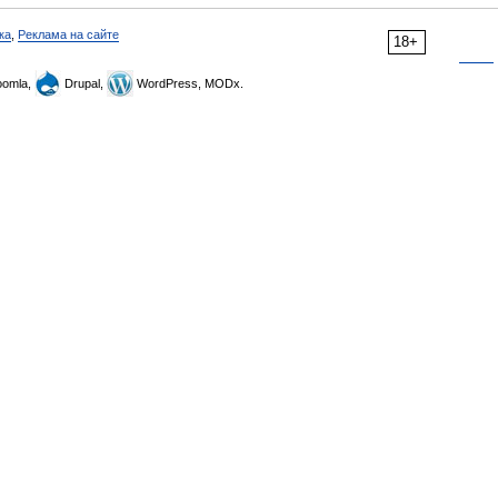
ка
,
Реклама на сайте
18+
omla,
Drupal,
WordPress, MODx.