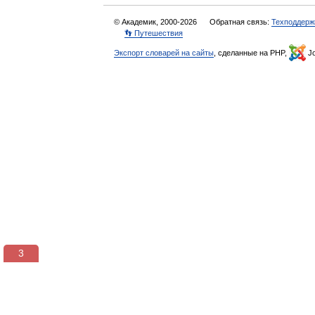
© Академик, 2000-2026
Обратная связь:
Техподдерж
👣 Путешествия
Экспорт словарей на сайты
, сделанные на PHP,
Jo
3