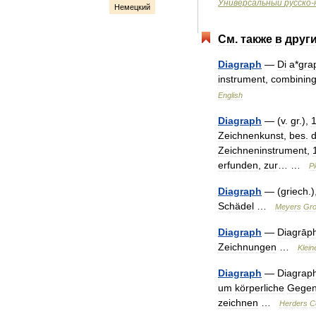
Универсальный
русско
-
Немецкий
См
.
также
в
друг
Diagraph
—
Di
a
*
gra
instrument
,
combinin
English
Diagraph
— (
v
.
gr
.),
Zeichnenkunst
,
bes
.
d
Zeichneninstrument
,
erfunden
,
zur
… …
Pi
Diagraph
— (
griech
.
Schädel
…
Meyers
Gr
Diagraph
—
Diagrāp
Zeichnungen
…
Klein
Diagraph
—
Diagrap
um
körperliche
Gegen
zeichnen
…
Herders
C