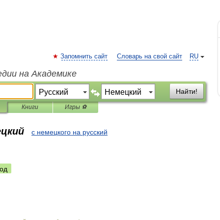
Запомнить сайт
Словарь на свой сайт
RU
едии на Академике
Найти!
Книги
Игры ⚽
ецкий
с немецкого на русский
од