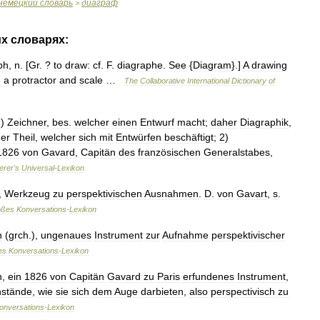
немецкий
словарь
диаграф
>
их
словарях:
ph
,
n
. [
Gr
. ?
to
draw:
cf
.
F
.
diagraphe
.
See
{
Diagram
}.]
A
drawing
g
a
protractor
and
scale
…
The
Collaborative
International
Dictionary
of
1
)
Zeichner
,
bes
.
welcher
einen
Entwurf
macht
;
daher
Diagraphik
,
er
Theil
,
welcher
sich
mit
Entwürfen
beschäftigt
;
2
)
1826
von
Gavard
,
Capitän
des
französischen
Generalstabes
,
erer
'
s
Universal
-
Lexikon
),
Werkzeug
zu
perspektivischen
Ausnahmen
.
D
.
von
Gavart
,
s
.
oßes
Konversations
-
Lexikon
h
(
grch
.),
ungenaues
Instrument
zur
Aufnahme
perspektivischer
es
Konversations
-
Lexikon
h
,
ein
1826
von
Capitän
Gavard
zu
Paris
erfundenes
Instrument
,
stände
,
wie
sie
sich
dem
Auge
darbieten
,
also
perspectivisch
zu
onversations
-
Lexikon