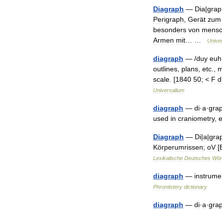
Diagraph
—
Dia
|
grap
Perigraph
,
Gerät
zum
besonders
von
mensc
Armen
mit
… …
Unive
diagraph
— /
duy
euh
outlines
,
plans
,
etc
.,
m
scale
. [
1840
50
; <
F
d
Universalium
diagraph
—
di
·
a
·
gra
used
in
craniometry
,
e
Diagraph
—
Di
|
a
|
gra
Körperumrissen
;
oV
[
Lexikalische
Deutsches
Wör
diagraph
—
instrume
Phrontistery
dictionary
diagraph
—
di
·
a
·
gra