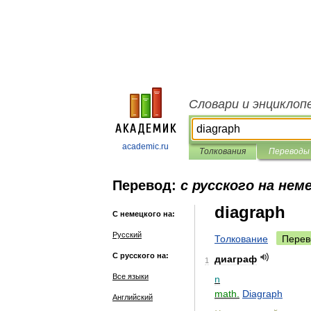
Словари и энциклоп
academic.ru
Толкования
Переводы
Перевод:
с русского на нем
diagraph
С немецкого на:
Русский
Толкование
Перев
С русского на:
диаграф
1
Все языки
n
math
.
Diagraph
Английский