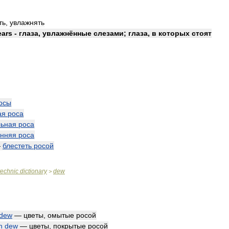
ть
,
увлажнять
ears
-
глаза
,
увлажнённые
слезами
;
глаза
,
в
которых
стоят
осы
ая
роса
льная
роса
енняя
роса
—
блестеть
росой
technic
dictionary
dew
>
dew
—
цветы
,
омытые
росой
h
dew
—
цветы
,
покрытые
росой