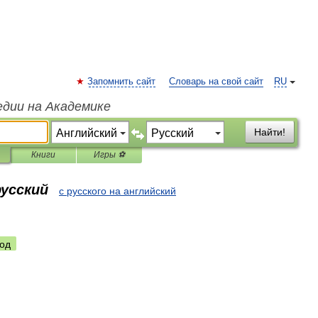
Запомнить сайт
Словарь на свой сайт
RU
едии на Академике
Найти!
Книги
Игры ⚽
русский
с русского на английский
од