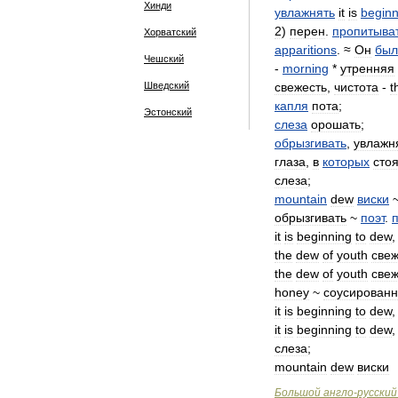
Хинди
увлажнять
it
is
beginn
2
)
перен
.
пропитыва
Хорватский
apparitions
. ≈
Он
был
Чешский
-
morning
*
утренняя
Шведский
свежесть
,
чистота
-
t
капля
пота
;
Эстонский
слеза
орошать
;
обрызгивать
,
увлажн
глаза
,
в
которых
стоя
слеза
;
mountain
dew
виски
обрызгивать
~
поэт
.
it
is
beginning
to
dew
the
dew
of
youth
свеж
the
dew
of
youth
свеж
honey
~
соусирован
it
is
beginning
to
dew
it
is
beginning
to
dew
слеза
;
mountain
dew
виски
Большой
англо
-
русский