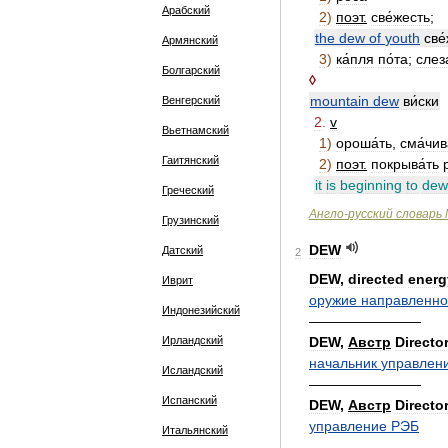
Арабский
2
)
поэт
.
све́жесть
;
the
dew
of
youth
све
Армянский
3
)
ка́пля
по́та
;
слеза
Болгарский
◊
mountain
dew
ви́ски
Венгерский
2
.
v
Вьетнамский
1
)
ороша́ть
,
сма́чив
Гаитянский
2
)
поэт
.
покрыва́ть
it
is
beginning
to
dew
Греческий
Англо
-
русский
словарь
Грузинский
DEW
Датский
2
DEW
,
directed
energ
Иврит
оружие
направленн
Индонезийский
————————
Ирландский
DEW
,
Австр
Directo
начальник
управлен
Исландский
————————
Испанский
DEW
,
Австр
Directo
управление
РЭБ
Итальянский
————————