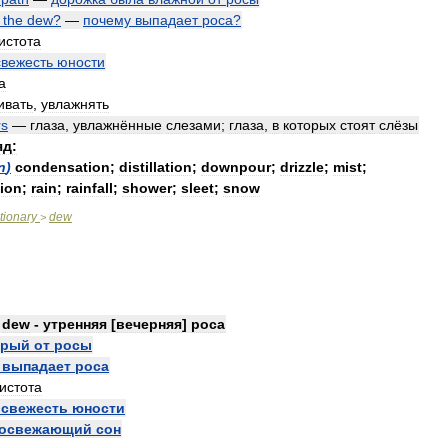
the
dew
?
—
почему
выпадает
роса
?
истота
свежесть
юности
а
ивать
,
увлажнять
rs
—
глаза
,
увлажнённые
слезами
;
глаза
,
в
которых
стоят
слёзы
яд:
n
)
condensation
;
distillation
;
downpour
;
drizzle
;
mist
;
tion
;
rain
;
rainfall
;
shower
;
sleet
;
snow
tionary
dew
>
]
dew
-
утренняя
[
вечерняя
]
роса
крый
от
росы
-
выпадает
роса
истота
-
свежесть
юности
освежающий
сон