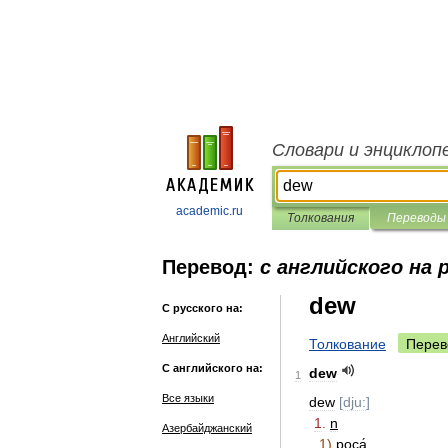
Словари и энциклоп
academic.ru
Толкования
Переводы
Перевод:
с английского на 
dew
С русского на:
Английский
Толкование
Перев
С английского на:
dew
1
Все языки
dew
[
dju:
]
1
.
n
Азербайджанский
1
)
роса́