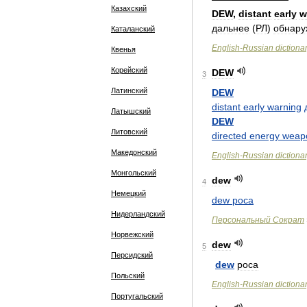
Казахский
DEW
,
distant
early
w
дальнее
(
РЛ
)
обнару
Каталанский
English
-
Russian
dictiona
Квенья
Корейский
DEW
3
Латинский
DEW
distant
early
warning
Латышский
DEW
Литовский
directed
energy
weap
Македонский
English
-
Russian
dictiona
Монгольский
dew
4
Немецкий
dew
роса
Нидерландский
Персональный
Сократ
Норвежский
dew
5
Персидский
dew
роса
Польский
English
-
Russian
dictiona
Португальский