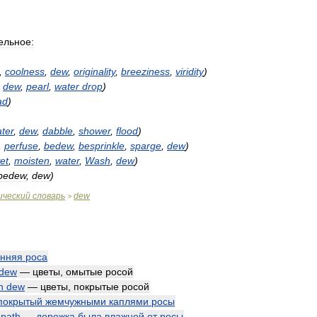
ельное:
,
coolness
,
dew
,
originality
,
breeziness
,
viridity
)
,
dew
,
pearl
,
water
drop
)
ad
)
ter
,
dew
,
dabble
,
shower
,
flood
)
,
perfuse
,
bedew
,
besprinkle
,
sparge
,
dew
)
et
,
moisten
,
water
,
Wash
,
dew
)
bedew
,
dew
)
ический
словарь
dew
>
енняя
роса
dew
—
цветы
,
омытые
росой
h
dew
—
цветы
,
покрытые
росой
покрытый
жемчужными
каплями
росы
path
—
дорожка
была
влажной
от
росы