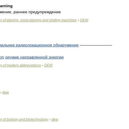
arning
жение
,
раннее
предупреждение
ry
of
planing
,
cross
-
planing
and
slotting
machines
DEW
>
дальнее
радиолокационное
обнаружение
————————
on
оружие
направленной
энергии
ry
of
modern
abbreviations
DEW
>
dew
>
ry
of
biology
and
biotechnology
dew
>