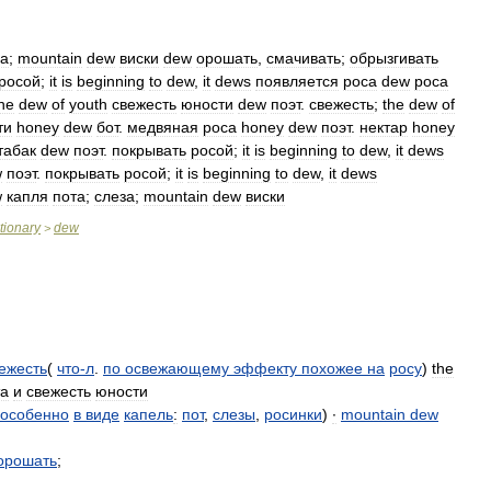
за
;
mountain
dew
виски
dew
орошать
,
смачивать
;
обрызгивать
росой
;
it
is
beginning
to
dew
,
it
dews
появляется
роса
dew
роса
he
dew
of
youth
свежесть
юности
dew
поэт
.
свежесть
;
the
dew
of
ти
honey
dew
бот
.
медвяная
роса
honey
dew
поэт
.
нектар
honey
табак
dew
поэт
.
покрывать
росой
;
it
is
beginning
to
dew
,
it
dews
w
поэт
.
покрывать
росой
;
it
is
beginning
to
dew
,
it
dews
w
капля
пота
;
слеза
;
mountain
dew
виски
tionary
dew
>
ежесть
(
что
-
л
.
по
освежающему
эффекту
похожее
на
росу
)
the
та
и
свежесть
юности
особенно
в
виде
капель
:
пот
,
слезы
,
росинки
)
∙
mountain
dew
орошать
;