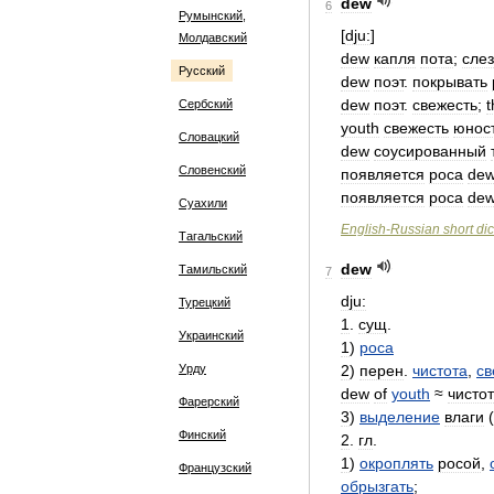
dew
6
Румынский,
[
dju:
]
Молдавский
dew
капля
пота
;
сле
Русский
dew
поэт
.
покрывать
dew
поэт
.
свежесть
;
t
Сербский
youth
свежесть
юнос
Словацкий
dew
соусированный
Словенский
появляется
роса
de
появляется
роса
de
Суахили
English
-
Russian
short
dic
Тагальский
dew
Тамильский
7
dju:
Турецкий
1
.
сущ
.
Украинский
1
)
роса
Урду
2
)
перен
.
чистота
,
св
dew
of
youth
≈
чисто
Фарерский
3
)
выделение
влаги
(
Финский
2
.
гл
.
1
)
окроплять
росой
,
Французский
обрызгать
;