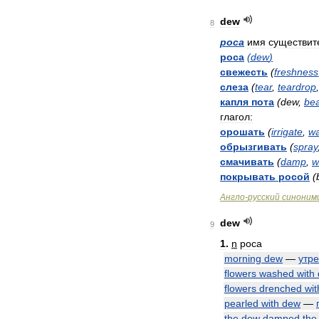
dew
8
роса
имя
существит
роса
(
dew
)
свежесть
(
freshness
слеза
(
tear
,
teardrop
капля
пота
(
dew
,
be
глагол:
орошать
(
irrigate
,
wa
обрызгивать
(
spray
смачивать
(
damp
,
w
покрывать
росой
(
Англо
-
русский
синоним
dew
9
1
.
n
роса
morning
dew
—
утр
flowers
washed
with
flowers
drenched
wit
pearled
with
dew
—
the
dew
damped
the