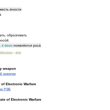
́жесть
ю́ности
́
ать
;
обры́згивать
росо́й
;
,
it
dews
появля́ется
роса́
Мюллера
dew
>
y
weapon
ой
энергии
r
of
Electronic
Warfare
ия
РЭБ
rate
of
Electronic
Warfare