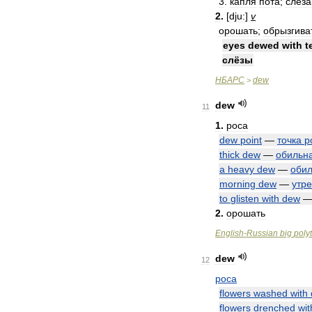
3
.
капля
пота
;
слеза
2
.
[
dju:
]
v
орошать
;
обрызгива
eyes
dewed
with
t
слёзы
НБАРС
dew
>
dew
11
1
.
роса
dew
point
—
точка
р
thick
dew
—
обильн
a
heavy
dew
—
оби
morning
dew
—
утр
to
glisten
with
dew
2
.
орошать
English
-
Russian
big
poly
dew
12
роса
flowers
washed
with
flowers
drenched
wit