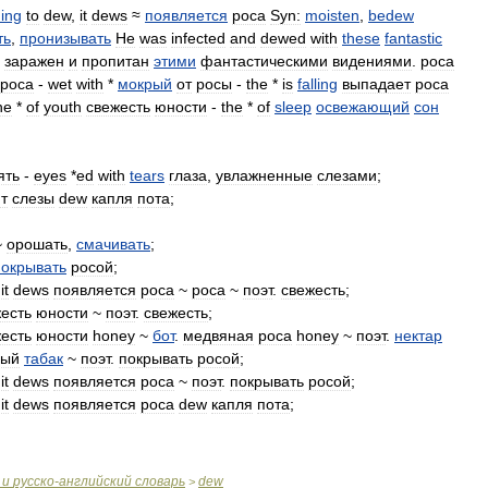
ing
to
dew
,
it
dews
≈
появляется
роса
Syn:
moisten
,
bedew
ть
,
пронизывать
He
was
infected
and
dewed
with
these
fantastic
заражен
и
пропитан
этими
фантастическими
видениями
.
роса
роса
-
wet
with
*
мокрый
от
росы
-
the
*
is
falling
выпадает
роса
he
*
of
youth
свежесть
юности
-
the
*
of
sleep
освежающий
сон
ять
-
eyes
*
ed
with
tears
глаза
,
увлажненные
слезами
;
т
слезы
dew
капля
пота
;
~
орошать
,
смачивать
;
покрывать
росой
;
,
it
dews
появляется
роса
~
роса
~
поэт
.
свежесть
;
есть
юности
~
поэт
.
свежесть
;
есть
юности
honey
~
бот
.
медвяная
роса
honey
~
поэт
.
нектар
ный
табак
~
поэт
.
покрывать
росой
;
,
it
dews
появляется
роса
~
поэт
.
покрывать
росой
;
,
it
dews
появляется
роса
dew
капля
пота
;
и
русско
-
английский
словарь
dew
>