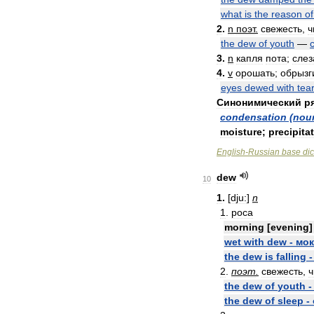
what
is
the
reason
of
2
.
n
поэт
.
свежесть
,
ч
the
dew
of
youth
—
3
.
n
капля
пота
;
слез
4
.
v
орошать
;
обрызг
eyes
dewed
with
tea
Синонимический
р
condensation
(
nou
moisture
;
precipita
English
-
Russian
base
dic
dew
10
1
.
[
dju:
]
n
1
.
роса
morning
[
evening
wet
with
dew
-
мо
the
dew
is
falling
2
.
поэт
.
свежесть
,
ч
the
dew
of
youth
the
dew
of
sleep
-