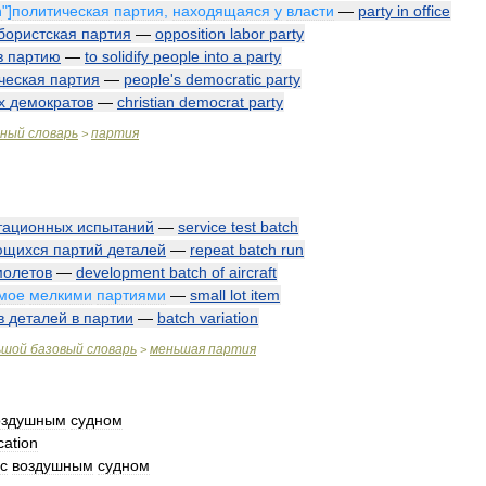
n
"]
политическая
партия
,
находящаяся
у
власти
—
party
in
office
бористская
партия
—
opposition
labor
party
в
партию
—
to
solidify
people
into
a
party
ческая
партия
—
people
'
s
democratic
party
х
демократов
—
christian
democrat
party
чный
словарь
партия
>
тационных
испытаний
—
service
test
batch
ющихся
партий
деталей
—
repeat
batch
run
молетов
—
development
batch
of
aircraft
мое
мелкими
партиями
—
small
lot
item
в
деталей
в
партии
—
batch
variation
ьшой
базовый
словарь
меньшая
партия
>
оздушным
судном
ation
с
воздушным
судном