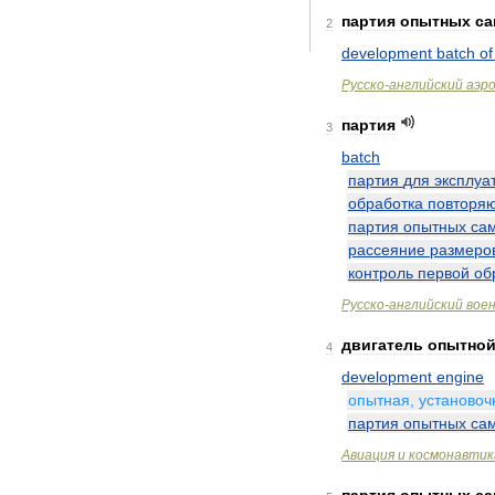
партия
опытных
са
2
development
batch
of
Русско
-
английский
аэр
партия
3
batch
партия
для
эксплуа
обработка
повторя
партия
опытных
са
рассеяние
размеро
контроль
первой
об
Русско
-
английский
вое
двигатель
опытно
4
development
engine
опытная
,
установоч
партия
опытных
са
Авиация
и
космонавтик