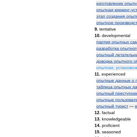
изготовление
опытн
опытная
крекинг
-
ус
этап
создания
опыт
опытное
производс
9
.
tentative
10
.
developmental
партия
опытных
са
разработка
опытног
опытный
летательн
доводка
опытного
о
опытная
,
установоч
11
.
experienced
опытные
данные
о
таблица
опытных
д
опытный
преступни
опытные
пользоват
опытный
турист
—
12
.
factual
13
.
knowledgeable
14
.
proficient
15
.
seasoned