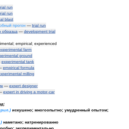
trial
run
trial
run
ial
blast
обный
прогон
—
trial
run
о
образца
—
development
trial
imental
;
empirical
;
experienced
experimental
farm
perimental
ground
—
experimental
tank
—
empirical
formula
xperimental
milling
ик
—
expert
designer
—
expert
in
driving
a
motor
-
car
яд:
прил
.)
искушено
;
многоопытно
;
умудренный
опытом
;
.)
наметано
;
натренированно
пробно
;
экспериментально