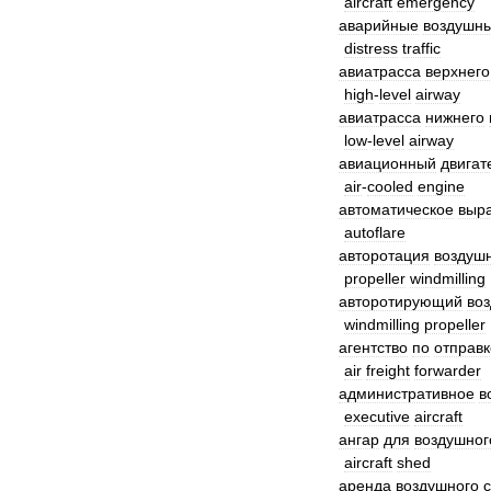
aircraft
emergency
аварийные
воздушн
distress
traffic
авиатрасса
верхнего
high
-
level
airway
авиатрасса
нижнего
low
-
level
airway
авиационный
двигат
air
-
cooled
engine
автоматическое
выр
autoflare
авторотация
воздуш
propeller
windmilling
авторотирующий
во
windmilling
propeller
агентство
по
отправк
air
freight
forwarder
административное
в
executive
aircraft
ангар
для
воздушног
aircraft
shed
аренда
воздушного