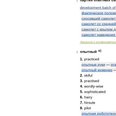
партия
опытных
са
5
development
batch
of
фактическое
полож
сносивший
самолет
самолет
со
средней
самолет
с
крылом
д
самолет
наведения
Авиация
и
космонавтик
опытный
6
1
.
practiced
опытные
руки
—
pra
опытный
инженер
2
.
skiful
3
.
practised
4
.
wordly
-
wise
5
.
sophisticated
6
.
hairy
7
.
hirsute
8
.
pilot
опытная
робототех