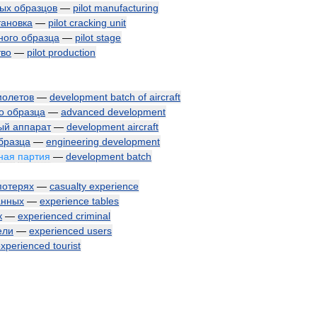
ых
образцов
—
pilot
manufacturing
тановка
—
pilot
cracking
unit
ного
образца
—
pilot
stage
тво
—
pilot
production
молетов
—
development
batch
of
aircraft
о
образца
—
advanced
development
ый
аппарат
—
development
aircraft
бразца
—
engineering
development
ная
партия
—
development
batch
потерях
—
casualty
experience
анных
—
experience
tables
к
—
experienced
criminal
ели
—
experienced
users
experienced
tourist