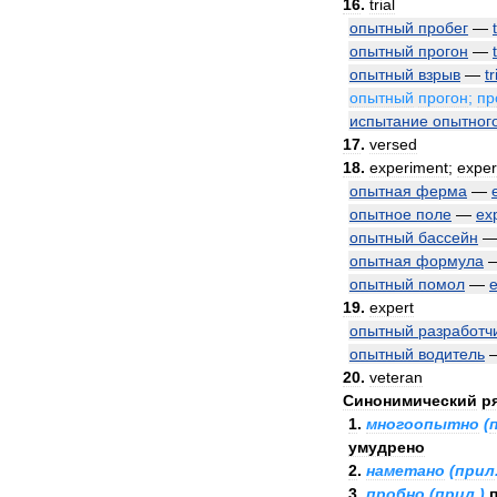
16
.
trial
опытный
пробег
—
опытный
прогон
—
опытный
взрыв
—
tr
опытный
прогон
;
пр
испытание
опытног
17
.
versed
18
.
experiment
;
exper
опытная
ферма
—
опытное
поле
—
ex
опытный
бассейн
опытная
формула
опытный
помол
—
e
19
.
expert
опытный
разработч
опытный
водитель
20
.
veteran
Синонимический
р
1
.
многоопытно
(
умудрено
2
.
наметано
(
прил
3
.
пробно
(
прил
.)