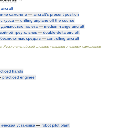
молетов
aircraft
ение
самолета
—
aircraft
'
s
present
position
с
курса
—
drifting
airplane
off
the
course
дальностью
полета
—
medium
-
range
aircraft
войной
треугольник
—
double
-
delta
aircraft
беспилотных
средств
—
controlling
aircraft
а
.
Русско
-
английский
словарь
партия
опытных
самолетов
>
cticed
hands
—
practiced
engineer
ническая
установка
—
robot
pilot
plant