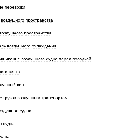
ые
перевозки
воздушного
пространства
воздушного
пространства
ель
воздушного
охлаждения
авнивание
воздушного
судна
перед
посадкой
ного
винта
здушный
винт
е
грузов
воздушным
транспортом
оздушное
судно
о
судна
судна