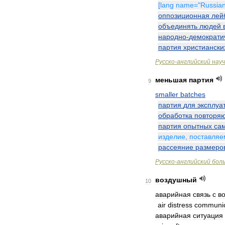
[
lang
name
="
Russia
оппозиционная
лей
объединять
людей
народно
-
демократи
партия
христиански
Русско
-
английский
нау
меньшая
партия
9
smaller
batches
партия
для
эксплуа
обработка
повторя
партия
опытных
са
изделие
,
поставляе
рассеяние
размеро
Русско
-
английский
бол
воздушный
10
аварийная
связь
с
в
air
distress
communic
аварийная
ситуация