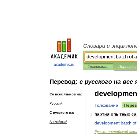
Словари и энциклоп
academic.ru
Толкования
Переводы
Перевод:
с русского на все
development
Со всех языков на:
Русский
Толкование
Перев
С русского на:
партия
опытных
са
1
Английский
development
batch
of
Русско
-
английский
ави