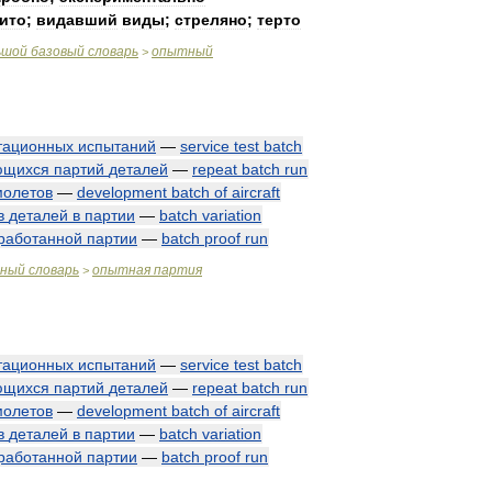
ито
;
видавший
виды
;
стреляно
;
терто
ьшой
базовый
словарь
опытный
>
тационных
испытаний
—
service
test
batch
ющихся
партий
деталей
—
repeat
batch
run
молетов
—
development
batch
of
aircraft
в
деталей
в
партии
—
batch
variation
работанной
партии
—
batch
proof
run
чный
словарь
опытная
партия
>
тационных
испытаний
—
service
test
batch
ющихся
партий
деталей
—
repeat
batch
run
молетов
—
development
batch
of
aircraft
в
деталей
в
партии
—
batch
variation
работанной
партии
—
batch
proof
run