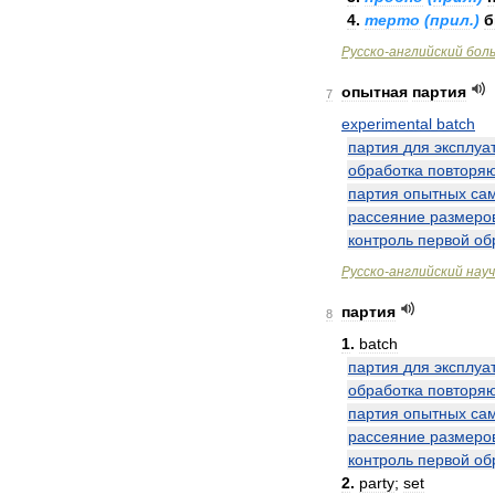
4
.
терто
(
прил
.)
б
Русско
-
английский
бол
опытная
партия
7
experimental
batch
партия
для
эксплуа
обработка
повторя
партия
опытных
са
рассеяние
размеро
контроль
первой
об
Русско
-
английский
нау
партия
8
1
.
batch
партия
для
эксплуа
обработка
повторя
партия
опытных
са
рассеяние
размеро
контроль
первой
об
2
.
party
;
set