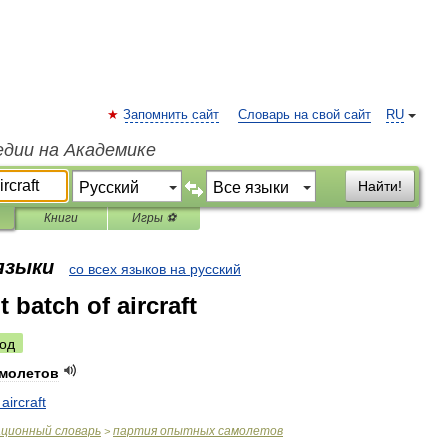
Запомнить сайт
Словарь на свой сайт
RU
едии на Академике
Найти!
Книги
Игры ⚽
 языки
со всех языков на русский
 batch of aircraft
од
молетов
aircraft
ационный
словарь
партия
опытных
самолетов
>