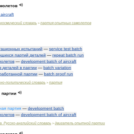
молетов
aircraft
окосмический
словарь
партия
опытных
самолетов
>
тационных
испытаний
—
service
test
batch
ющихся
партий
деталей
—
repeat
batch
run
молетов
—
development
batch
of
aircraft
в
деталей
в
партии
—
batch
variation
работанной
партии
—
batch
proof
run
нно
-
политический
словарь
партия
>
й
партии
ная
партия
—
development
batch
молетов
—
development
batch
of
aircraft
а
.
Русско
-
английский
словарь
двигатель
опытной
партии
>