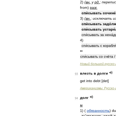
2
)
(
вн
.
у
рд
.
;
перепи
from
)
разг
.
спи́сывать
сочине
3
)
(
вн
.
;
исключать
и
спи́сывать
задо́л
спи́сывать
устаре
спи́сывать
за
нена́
4
)
спи́сывать
с
корабля
••
спи́сывать
со
счёта
Новый
большой
русско
-
влезть
в
долги
93
get
into
debt
[
det
]
Американизмы
.
Русско
-
долг
94
м
1
)
(
обязанность
)
du