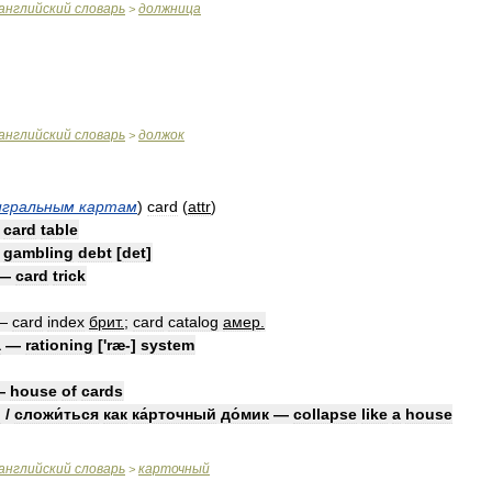
английский
словарь
должница
>
английский
словарь
должок
>
игральным
картам
)
card
(
attr
)
—
card
table
—
gambling
debt
[
det
]
—
card
trick
—
card
index
брит
.
;
card
catalog
амер
.
а
—
rationing
['
ræ
-]
system
—
house
of
cards
ь
/
сложи́ться
как
ка́рточный
до́мик
—
collapse
like
a
house
английский
словарь
карточный
>