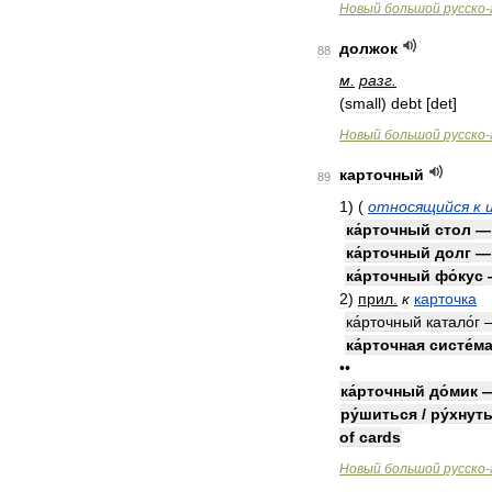
Новый
большой
русско
-
должок
88
м
.
разг
.
(
small
)
debt
[
det
]
Новый
большой
русско
-
карточный
89
1
)
(
относящийся
к
ка́рточный
стол
ка́рточный
долг
ка́рточный
фо́кус
2
)
прил
.
к
карточка
ка́рточный
катало́г
ка́рточная
систе́м
••
ка́рточный
до́мик
ру́шиться
/
ру́хнут
of
cards
Новый
большой
русско
-