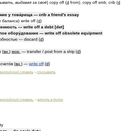
сывать
,
выдавая
за
своё
)
copy
off
(
d
from
);
copy
off
smb
;
crib
(
d
́ние
у
това́рища
—
crib
a
friend
'
s
essay
з
баланса
)
write
off
(
d
)
женность
—
write
off
a
debt
[
det
]
́лое
обору́дование
—
write
off
obsolete
equipment
добностью
—
discard
(
d
)
́
(
вн
.
)
мор
.
—
transfer
/
post
from
a
ship
(
d
)
/
счето́в
(
вн
.
)
—
write
off
(
d
)
английский
словарь
списывать
>
английский
словарь
.
влезть
в
долги
>
ty