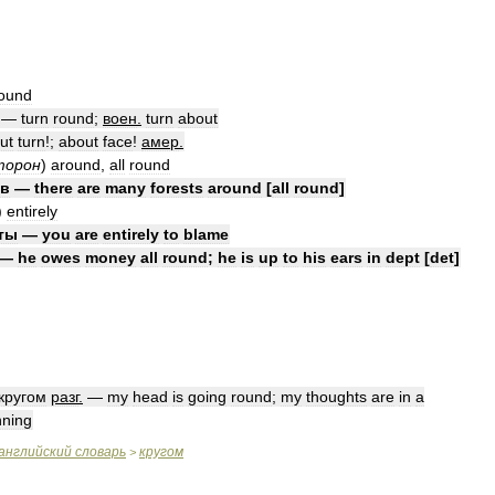
ound
—
turn
round
;
воен
.
turn
about
ut
turn
!;
about
face
!
амер
.
торон
)
around
,
all
round
́в
—
there
are
many
forests
around
[
all
round
]
)
entirely
́ты
—
you
are
entirely
to
blame
—
he
owes
money
all
round
;
he
is
up
to
his
ears
in
dept
[
det
]
кругом
разг
.
—
my
head
is
going
round
;
my
thoughts
are
in
a
nning
английский
словарь
кругом
>