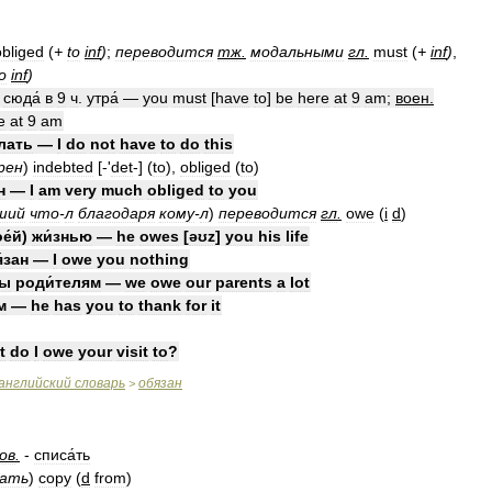
obliged
(
+
to
inf
)
;
переводится
тж
.
модальными
гл
.
must
(
+
inf
)
,
o
inf
)
сюда́
в
9
ч
.
утра́
—
you
must
[
have
to
]
be
here
at
9
am
;
воен
.
e
at
9
am
́лать
—
I
do
not
have
to
do
this
рен
)
indebted
[-'
det
-] (
to
),
obliged
(
to
)
н
—
I
am
very
much
obliged
to
you
ший
что
-
л
благодаря
кому
-
л
)
переводится
гл
.
owe
(
i
d
)
е́й
)
жи́знью
—
he
owes
[
əʊz
]
you
his
life
́зан
—
I
owe
you
nothing
ны
роди́телям
—
we
owe
our
parents
a
lot
м
—
he
has
you
to
thank
for
it
t
do
I
owe
your
visit
to
?
английский
словарь
обязан
>
ов
.
-
списа́ть
вать
)
copy
(
d
from
)