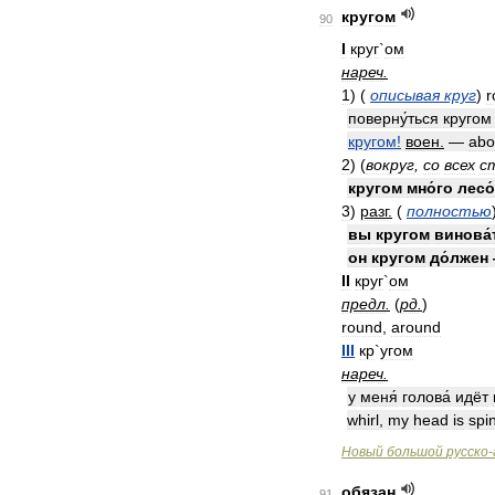
кругом
90
I
круг
`
ом
нареч
.
1
)
(
описывая
круг
)
r
поверну́ться
кругом
кругом
!
воен
.
—
abo
2
)
(
вокруг
,
со
всех
с
кругом
мно́го
лесо
3
)
разг
.
(
полностью
вы
кругом
винова
он
кругом
до́лжен
II
круг
`
ом
предл
.
(
рд
.
)
round
,
around
III
кр
`
угом
нареч
.
у
меня́
голова́
идёт
whirl
,
my
head
is
spi
Новый
большой
русско
-
обязан
91