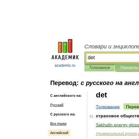
Словари и энциклоп
academic.ru
Толкования
Переводы
Перевод:
с русского на анг
det
С английского на:
Русский
Толкование
Перев
С русского на:
страховое
общест
81
Все языки
Sakhalin
energy
gloss
Английский
Универсальный
русско
-