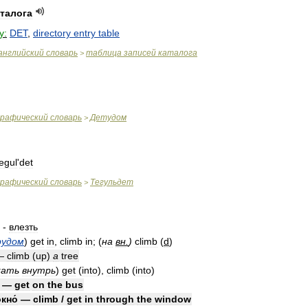
аталога
y:
DET
,
directory
entry
table
английский
словарь
таблица
записей
каталога
>
графический
словарь
Детудом
>
egul
'
det
графический
словарь
Тегульдет
>
-
влезть
удом
)
get
in
,
climb
in
;
(
на
вн
.
)
climb
(
d
)
—
climb
(
up
)
a
tree
кать
внутрь
)
get
(
into
),
climb
(
into
)
—
get
on
the
bus
кно́
—
climb
/
get
in
through
the
window