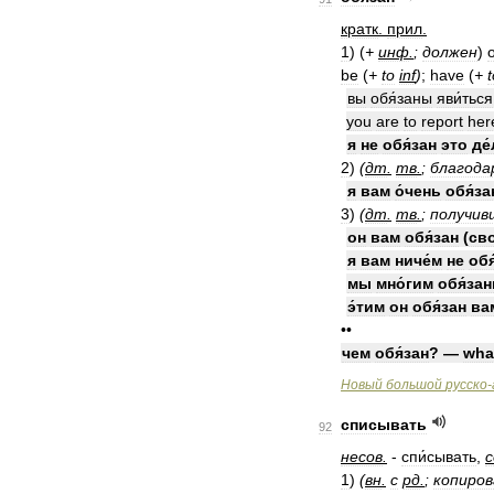
кратк
.
прил
.
1
)
(
+
инф
.
;
должен
)
be
(
+
to
inf
)
;
have
(
+
t
вы
обя́заны
яви́ться
you
are
to
report
her
я
не
обя́зан
это
де
2
)
(
дт
.
тв
.
;
благода
я
вам
о́чень
обя́за
3
)
(
дт
.
тв
.
;
получив
он
вам
обя́зан
(
сво
я
вам
ниче́м
не
обя
мы
мно́гим
обя́за
э́тим
он
обя́зан
ва
••
чем
обя́зан
? —
wha
Новый
большой
русско
-
списывать
92
несов
.
-
спи́сывать
,
с
1
)
(
вн
.
с
рд
.
;
копиро