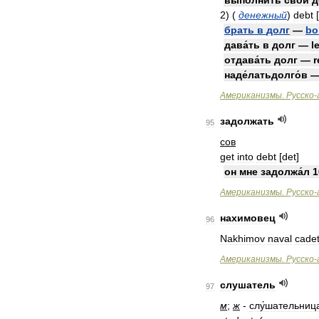
вы́полнить
свой
д
2
)
(
денежный
)
debt
[
брать
в
долг
—
bo
дава́ть
в
долг
—
l
отдава́ть
долг
—
r
наде́латьдолго́в
Американизмы
.
Русско
-
задолжать
95
сов
get
into
debt
[
det
]
он
мне
задолжа́л
1
Американизмы
.
Русско
-
нахимовец
96
Nakhimov
naval
cade
Американизмы
.
Русско
-
слушатель
97
м
;
ж
-
слу́шательниц