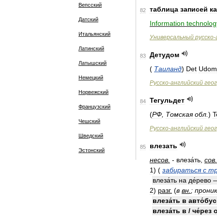
Вепсский
таблица
записей
к
82
Датский
Information
technolog
Итальянский
Универсальный
русско
-
Латинский
Детудом
83
Латышский
(
Таиланд
)
Det
Udom
Немецкий
Русско
-
английский
гео
Норвежский
Тегульдет
84
Французский
(
РФ
,
Томская
обл
.
)
T
Чешский
Русско
-
английский
гео
Шведский
влезать
85
Эстонский
несов
.
-
влеза́ть
,
сов
.
1
)
(
забираться
с
тр
влеза́ть
на
де́рево
2
)
разг
.
(
в
вн
.
;
прони
влеза́ть
в
авто́бус
влеза́ть
в
/
че́рез
о