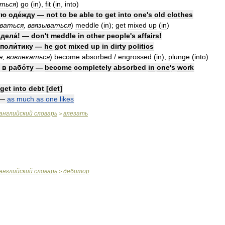
ться
)
go
(
in
),
fit
(
in
,
into
)
ую
оде́жду
—
not
to
be
able
to
get
into
one
'
s
old
clothes
ваться
,
ввязываться
)
meddle
(
in
);
get
mixed
up
(
in
)
дела́
! —
don
'
t
meddle
in
other
people
'
s
affairs
!
поли́тику
—
he
got
mixed
up
in
dirty
politics
я
,
вовлекаться
)
become
absorbed
/
engrossed
(
in
),
plunge
(
into
)
в
рабо́ту
—
become
completely
absorbed
in
one
'
s
work
get
into
debt
[
det
]
—
as
much
as
one
likes
английский
словарь
влезать
>
английский
словарь
дебитор
>