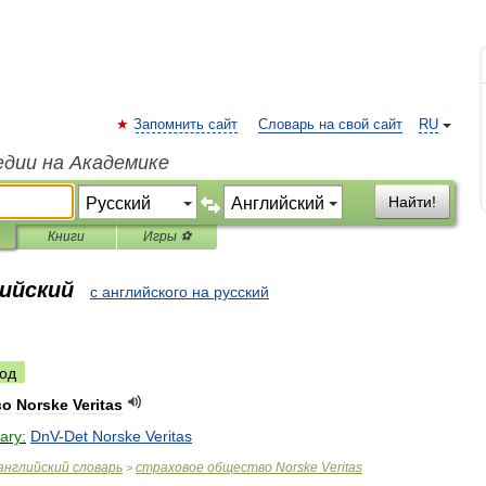
Запомнить сайт
Словарь на свой сайт
RU
едии на Академике
Найти!
Книги
Игры ⚽
лийский
с английского на русский
од
во
Norske
Veritas
ary:
DnV
-
Det
Norske
Veritas
английский
словарь
страховое
общество
Norske
Veritas
>