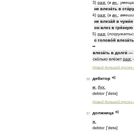
3
)
разг
.
(
в
вн
.
;
умеща
не
влеза́ть
в
ста́р
4
)
разг
.
(
в
вн
.
;
вмеши
не
влеза́й
в
чужи́е
он
влез
в
гря́зную
5
)
разг
.
(
погружатьс
с
голово́й
влеза́ть
••
влеза́ть
в
долги́
—
ско́лько
вле́зет
разг
.
Новый
большой
русско
-
дебитор
86
м
.
бух
.
debtor
['
detə
]
Новый
большой
русско
-
должница
87
ж
.
debtor
['
detə
]