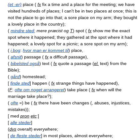
(et -er)
place (
fx
fix a time and a place for the meeting; we have
visited hundreds of places; I can't be in two places at once; this is
not the place to go into that; a sore place on my arm; they bought
a lovely place in the country);
(
mindre sted
;
mere præcist og
T
) spot (
fx
show me the exact
spot where it happened; they gathered at the spot where it had
happened; a lovely spot for a picnic; a sore spot on my arm);
(
i bog
:
hvor man er kommet til
) place,
(
afsnit
) passage (
fx
a difficult passage),
(
bibelsted også
) text (
fx
quote a passage (
el.
text) from the
Bible);
(
gård
) homestead;
[
finde sted
] happen (
fx
strange things have happened),
(
F
:
ofte om noget arrangeret
) take place (
fx
when will the
marriage take place?);
(
ofte
=) be (
fx
there have been changes (, abuses, injustices,
mistakes));
[ med
pron
etc
:]
[
alle steder
]
(
dvs
overalt
) everywhere;
[
de fleste steder
] in most places, almost everywhere;