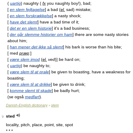
(
uartig
) naughty (
fx
you naughty boy!), bad;
[
en slem fejltagelse
] a bad (
el.
sad) mistake;
[
en slem forskrækkelse
] a nasty shock;
[
have det slemt
] have a bad time of it;
[
det er en slem historie
] it's a bad business;
[
der går slemme historier om ham
] there are some nasty stories
about him;
[
han mener det ikke så slemt
] his bark is worse than his bite;
[ med
præp
:]
[
være slem imod
(
el.
ved
)] be hard on;
(
uartig
) be naughty to;
[
være slem til at prale
] be given to boasting, have a weakness for
boasting;
[
være slem til at drikke
] be given to drink;
[
komme slemt til skade
] be badly hurt;
(se også
medfart
).
Danish-English dictionary
slem
>
sted
9
locality, pitch, place, point, site, spot
* * *