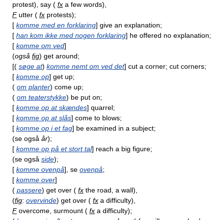
protest), say (
fx
a few words),
F
utter (
fx
protests);
[
komme med en forklaring
] give an explanation;
[
han kom ikke med nogen forklaring
] he offered no explanation;
[
komme om ved
]
(
også
fig
) get around;
[(
søge at
)
komme nemt om ved det
] cut a corner; cut corners;
[
komme op
] get up;
(
om planter
) come up;
(
om teaterstykke
) be put on;
[
komme op at skændes
] quarrel;
[
komme op at slås
] come to blows;
[
komme op i et fag
] be examined in a subject;
(se også
år
);
[
komme op på et stort tal
] reach a big figure;
(se også
side
);
[
komme ovenpå
], se
ovenpå
;
[
komme over
]
(
passere
) get over (
fx
the road, a wall),
(
fig
:
overvinde
) get over (
fx
a difficulty),
F
overcome, surmount (
fx
a difficulty);