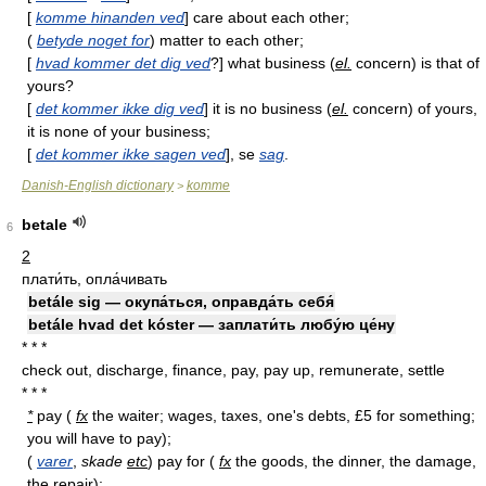
[
komme hinanden ved
] care about each other;
(
betyde noget for
) matter to each other;
[
hvad kommer det dig ved
?] what business (
el.
concern) is that of
yours?
[
det kommer ikke dig ved
] it is no business (
el.
concern) of yours,
it is none of your business;
[
det kommer ikke sagen ved
], se
sag
.
Danish-English dictionary
komme
>
betale
6
2
плати́ть, опла́чивать
betále sig — окупа́ться, оправда́ть себя́
betále hvad det kóster — заплати́ть любу́ю це́ну
* * *
check out, discharge, finance, pay, pay up, remunerate, settle
* * *
*
pay (
fx
the waiter; wages, taxes, one's debts, £5 for something;
you will have to pay);
(
varer
,
skade
etc
) pay for (
fx
the goods, the dinner, the damage,
the repair);