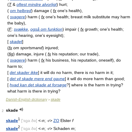
(
T
&
oftest mindre alvorligt
) hurt;
(
om helbred
) damage (
fx
one's health),
(
svagere
) harm (
fx
one's health; breast milk substitute may harm
the baby),
(
F
:
svække
,
også om funktion
) impair (
fx
growth; one's health;
one's hearing, one's eyesight);
[
skadet
]
(
fx
om sportsmand
) injured;
(
fig
) damage, injure (
fx
his reputation; our trade),
(
svagere
) harm (
fx
his business, his reputation, oneself), do
harm to;
[
det skader ikke
] it will do no harm, there is no harm in it;
[
det vil skade mere end gavne
] it will do more harm than good;
[
hvad kan det skade at forsøge
?] where is the harm in trying?
what harm is there in trying?
Danish-English dictionary
skade
>
skade
2
1
skade
['sɡaːðə]
<-
n
; -
r
>
ZO
Elster
f
2
skade
['sɡaːðə]
<-
n
; -
r
> Schaden
m
;