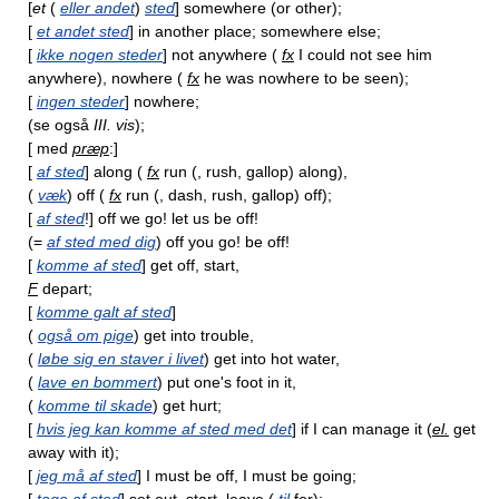
[
et
(
eller andet
)
sted
] somewhere (or other);
[
et andet sted
] in another place; somewhere else;
[
ikke nogen steder
] not anywhere (
fx
I could not see him
anywhere), nowhere (
fx
he was nowhere to be seen);
[
ingen steder
] nowhere;
(se også
III. vis
);
[ med
præp
:]
[
af sted
] along (
fx
run (, rush, gallop) along),
(
væk
) off (
fx
run (, dash, rush, gallop) off);
[
af sted
!] off we go! let us be off!
(=
af sted med dig
) off you go! be off!
[
komme af sted
] get off, start,
F
depart;
[
komme galt af sted
]
(
også om pige
) get into trouble,
(
løbe sig en staver i livet
) get into hot water,
(
lave en bommert
) put one's foot in it,
(
komme til skade
) get hurt;
[
hvis jeg kan komme af sted med det
] if I can manage it (
el.
get
away with it);
[
jeg må af sted
] I must be off, I must be going;
[
tage af sted
] set out, start, leave (
til
for);