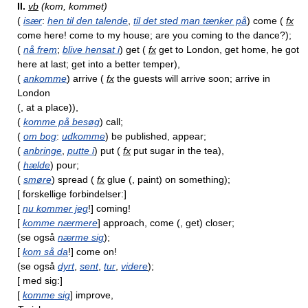
II.
vb
(kom, kommet)
(
især
:
hen til den talende
,
til det sted man tænker på
) come (
fx
come here! come to my house; are you coming to the dance?);
(
nå frem
;
blive hensat i
) get (
fx
get to London, get home, he got
here at last; get into a better temper),
(
ankomme
) arrive (
fx
the guests will arrive soon; arrive in
London
(, at a place)),
(
komme på besøg
) call;
(
om bog
:
udkomme
) be published, appear;
(
anbringe
,
putte i
) put (
fx
put sugar in the tea),
(
hælde
) pour;
(
smøre
) spread (
fx
glue (, paint) on something);
[ forskellige forbindelser:]
[
nu kommer jeg
!] coming!
[
komme nærmere
] approach, come (, get) closer;
(se også
nærme sig
);
[
kom så da
!] come on!
(se også
dyrt
,
sent
,
tur
,
videre
);
[ med sig:]
[
komme sig
] improve,