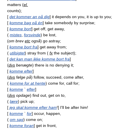
matters (
el.
counts);
[
det kommer an på dig
] it depends on you, it is up to you;
[
komme bag på én
] take somebody by surprise;
[
komme bort
] get off, get away,
(
mistes
,
forsvinde
) be lost,
(
om brev
etc
også
) go astray;
[
komme bort fra
] get away from;
(
utilsigtet
) stray from (
fx
the subject);
[
det kan man ikke komme bort fra
]
(
dvs
benægte
) there is no denying it;
[
komme efter
]
(
dvs
følge på
) follow, succeed, come after,
(
komme for at hente
) come for, call for;
[
komme
`
efter
]
(
dvs
opdage
) find out, get on to,
(
lære
) pick up;
[
jeg skal komme efter ham
!] I'll be after him!
[
komme
`
for
] occur, happen,
(
om sag
) come on;
[
komme foran
] get in front,