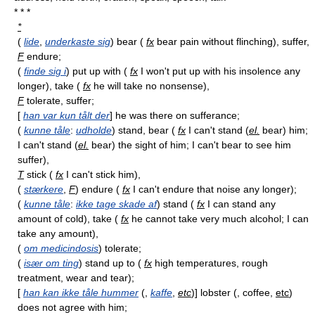
* * *
*
(
lide
,
underkaste sig
) bear (
fx
bear pain without flinching), suffer,
F
endure;
(
finde sig i
) put up with (
fx
I won't put up with his insolence any
longer), take (
fx
he will take no nonsense),
F
tolerate, suffer;
[
han var kun tålt der
] he was there on sufferance;
(
kunne tåle
:
udholde
) stand, bear (
fx
I can't stand (
el.
bear) him;
I can't stand (
el.
bear) the sight of him; I can't bear to see him
suffer),
T
stick (
fx
I can't stick him),
(
stærkere
,
F
) endure (
fx
I can't endure that noise any longer);
(
kunne tåle
:
ikke tage skade af
) stand (
fx
I can stand any
amount of cold), take (
fx
he cannot take very much alcohol; I can
take any amount),
(
om medicindosis
) tolerate;
(
især om ting
) stand up to (
fx
high temperatures, rough
treatment, wear and tear);
[
han kan ikke tåle hummer
(,
kaffe
,
etc
)] lobster (, coffee,
etc
)
does not agree with him;