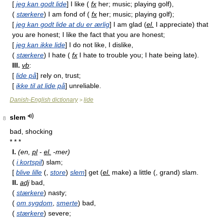
[
jeg kan godt lide
] I like (
fx
her; music; playing golf),
(
stærkere
) I am fond of (
fx
her; music; playing golf);
[
jeg kan godt lide at du er ærlig
] I am glad (
el.
I appreciate) that
you are honest; I like the fact that you are honest;
[
jeg kan ikke lide
] I do not like, I dislike,
(
stærkere
) I hate (
fx
I hate to trouble you; I hate being late).
III.
vb
:
[
lide på
] rely on, trust;
[
ikke til at lide på
] unreliable.
Danish-English dictionary
lide
>
slem
8
bad, shocking
* * *
I.
(en,
pl
-
el.
-mer)
(
i kortspil
) slam;
[
blive lille
(,
store
)
slem
] get (
el.
make) a little (, grand) slam.
II.
adj
bad,
(
stærkere
) nasty;
(
om sygdom
,
smerte
) bad,
(
stærkere
) severe;