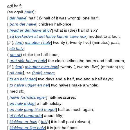
adj
half;
(se også
halvt
);
[
det halve
] half (
fx
half of it was wrong); one half;
[
børn det halve
] children half-price;
[
hvad er det halve af 6
?] what is (the) half of six?
[
så beskeden at det halve kunne være nok
] modest to a fault;
[
ti
(,
fem
)
minutter i halv
] twenty (, twenty-five) (minutes) past;
[
slå halv
]
(
om ur
) strike the half-hour;
[
uret slår hel og halv
] the clock strikes the hours and half-hours;
[
ti
(,
fem
)
minutter over halv
] twenty (, twenty -five) (minutes) to;
[
på halv
], se
(halv) stang
;
[
to en halv dag
] two days and a half, two and a half days;
[
to halve udgør en hel
] two halves make a whole;
[ med
sb
:]
[
halve forholdsregler
] half-measures;
[
en halv fridag
] a half-holiday;
[
en halv gang til så meget
] half as much again;
[
et halvt hundrede
] about fifty;
[
klokken er halv
(
tolv
)] it is half past (eleven);
[
klokken er lige halv
] it is just half past;