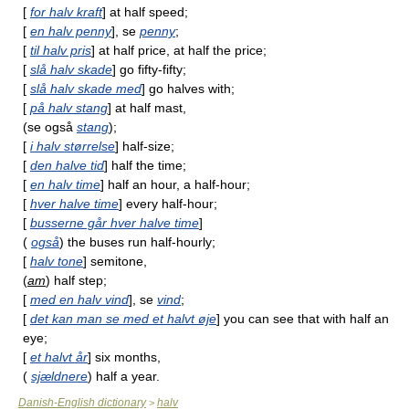
[
for halv kraft
] at half speed;
[
en halv penny
], se
penny
;
[
til halv pris
] at half price, at half the price;
[
slå halv skade
] go fifty-fifty;
[
slå halv skade med
] go halves with;
[
på halv stang
] at half mast,
(se også
stang
);
[
i halv størrelse
] half-size;
[
den halve tid
] half the time;
[
en halv time
] half an hour, a half-hour;
[
hver halve time
] every half-hour;
[
busserne går hver halve time
]
(
også
) the buses run half-hourly;
[
halv tone
] semitone,
(
am
) half step;
[
med en halv vind
], se
vind
;
[
det kan man se med et halvt øje
] you can see that with half an
eye;
[
et halvt år
] six months,
(
sjældnere
) half a year.
Danish-English dictionary
halv
>