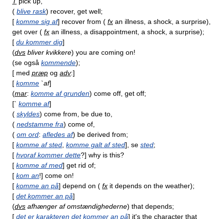
T
pick up,
(
blive rask
) recover, get well;
[
komme sig af
] recover from (
fx
an illness, a shock, a surprise),
get over (
fx
an illness, a disappointment, a shock, a surprise);
[
du kommer dig
]
(
dvs
bliver kvikkere
) you are coming on!
(se også
kommende
);
[ med
præp
og
adv
:]
[
komme
`
af
]
(
mar
:
komme af grunden
) come off, get off;
[`
komme af
]
(
skyldes
) come from, be due to,
(
nedstamme fra
) come of,
(
om ord
:
afledes af
) be derived from;
[
komme af sted
,
komme galt af sted
], se
sted
;
[
hvoraf kommer dette
?] why is this?
[
komme af med
] get rid of;
[
kom an
!] come on!
[
komme an på
] depend on (
fx
it depends on the weather);
[
det kommer an på
]
(
dvs
afhænger af omstændighederne
) that depends;
[
det er karakteren det kommer an på
] it's the character that