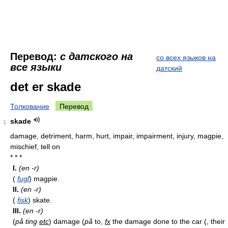
Перевод:
с датского на
со всех языков на
все языки
датский
det er skade
Толкование
Перевод
skade
1
damage, detriment, harm, hurt, impair, impairment, injury, magpie,
mischief, tell on
* * *
I.
(en -r)
(
fugl
) magpie.
II.
(en -r)
(
fisk
) skate.
III.
(en -r)
(
på ting
etc
) damage (
på
to,
fx
the damage done to the car (, their