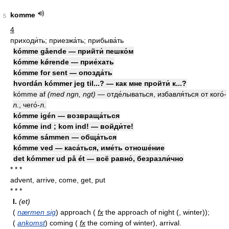
komme
5
4
приходи́ть; приезжа́ть; прибыва́ть
kómme gående — прийти́ пешко́м
kómme kǿrende — прие́хать
kómme for sent — опозда́ть
hvordán kómmer jeg til...? — как мне пройти́ к...?
kómme af
(med ngn, ngt)
— отде́лываться, избавля́ться от кого́-
л., чего́-л.
kómme igén — возвраща́ться
kómme ind ; kom ind! — войди́те!
kómme sámmen — обща́ться
kómme ved — каса́ться, име́ть отноше́ние
det kómmer ud på ét — всё равно́, безразли́чно
* * *
advent, arrive, come, get, put
* * *
I.
(et)
(
nærmen sig
) approach (
fx
the approach of night (, winter));
(
ankomst
) coming (
fx
the coming of winter), arrival.