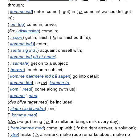
through;
[
komme ind
] enter; come (, get) in (
fx
come in! we couldn't get
in);
(
om tog
) come in, arrive;
(
fig
:
i diskussion
) come in;
(
i sport
) get in, finish (
fx
he finished third);
[
komme ind i
] enter;
(
sætte sig ind i
) acquaint oneself with;
[
komme ind på et emne
]
(
i samtale
) get on to a subject;
(
berøre
) touch on a subject;
[
komme nærmere ind på sagen
] go into detail;
[
komme løs
], se
ovf
:
komme fri
;
[
kom
`
med
!] come along (with us)!
[
komme
`
med
]
(
dvs
blive taget med
) be included,
(
slutte sig til andre
) join;
[`
komme med
]
(
dvs
bringe
) bring (
fx
the milkman brings milk every day);
(
fremkomme med
) come up with (
fx
the right answer, a solution);
(
ytre
) make (
fx
a remark; make rude remarks about, make no