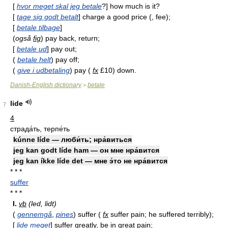
[
hvor meget skal jeg betale
?] how much is it?
[
tage sig godt betalt
] charge a good price (, fee);
[
betale tilbage
]
(
også
fig
) pay back, return;
[
betale ud
] pay out;
(
betale helt
) pay off;
(
give i udbetaling
) pay (
fx
£10) down.
Danish-English dictionary
betale
>
lide
7
4
страда́ть, терпе́ть
kúnne líde — люби́ть; нра́виться
jeg kan godt líde ham — он мне нра́вится
jeg kan íkke líde det — мне э́то не нра́вится
* * *
suffer
* * *
I.
vb
(led, lidt)
(
gennemgå
,
pines
) suffer (
fx
suffer pain; he suffered terribly);
[
lide meget
] suffer greatly, be in great pain;