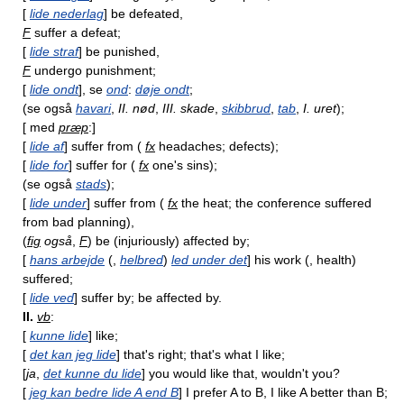
[
lide nederlag
] be defeated,
F
suffer a defeat;
[
lide straf
] be punished,
F
undergo punishment;
[
lide ondt
], se
ond
:
døje ondt
;
(se også
havari
,
II. nød
,
III. skade
,
skibbrud
,
tab
,
I. uret
);
[ med
præp
:]
[
lide af
] suffer from (
fx
headaches; defects);
[
lide for
] suffer for (
fx
one's sins);
(se også
stads
);
[
lide under
] suffer from (
fx
the heat; the conference suffered
from bad planning),
(
fig
også
,
F
) be (injuriously) affected by;
[
hans arbejde
(,
helbred
)
led under det
] his work (, health)
suffered;
[
lide ved
] suffer by; be affected by.
II.
vb
:
[
kunne lide
] like;
[
det kan jeg lide
] that's right; that's what I like;
[
ja
,
det kunne du lide
] you would like that, wouldn't you?
[
jeg kan bedre lide A end B
] I prefer A to B, I like A better than B;