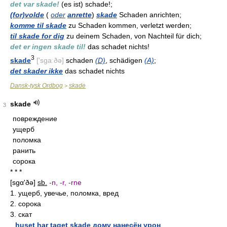
det var skade!
(es ist) schade!;
(for)volde
(
oder
anrette
)
skade
Schaden anrichten;
komme til skade
zu Schaden kommen, verletzt werden;
til skade for dig
zu deinem Schaden, von Nachteil für dich;
det er ingen skade til!
das schadet nichts!
3
skade
['sɡaːðə]
schaden
(D)
, schädigen
(A)
;
det skader ikke
das schadet nichts
Dansk-tysk Ordbog
skade
>
skade
3
повреждение
ущерб
поломка
ранить
сорока
* * *
[sgα'ðə]
sb.
-n, -r, -rne
1. ущерб, увечье, поломка, вред
2. сорока
3. скат
huset har taget skade дому нанесён урон