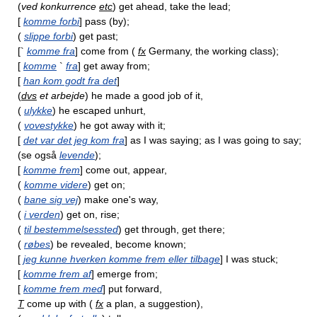
(
ved konkurrence
etc
) get ahead, take the lead;
[
komme forbi
] pass (by);
(
slippe forbi
) get past;
[`
komme fra
] come from (
fx
Germany, the working class);
[
komme
`
fra
] get away from;
[
han kom godt fra det
]
(
dvs
et arbejde
) he made a good job of it,
(
ulykke
) he escaped unhurt,
(
vovestykke
) he got away with it;
[
det var det jeg kom fra
] as I was saying; as I was going to say;
(se også
levende
);
[
komme frem
] come out, appear,
(
komme videre
) get on;
(
bane sig vej
) make one's way,
(
i verden
) get on, rise;
(
til bestemmelsessted
) get through, get there;
(
røbes
) be revealed, become known;
[
jeg kunne hverken komme frem eller tilbage
] I was stuck;
[
komme frem af
] emerge from;
[
komme frem med
] put forward,
T
come up with (
fx
a plan, a suggestion),