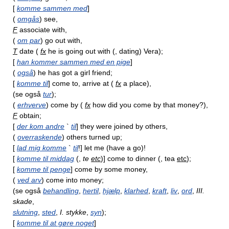
[
komme sammen med
]
(
omgås
) see,
F
associate with,
(
om par
) go out with,
T
date (
fx
he is going out with (, dating) Vera);
[
han kommer sammen med en pige
]
(
også
) he has got a girl friend;
[
komme til
] come to, arrive at (
fx
a place),
(se også
tur
);
(
erhverve
) come by (
fx
how did you come by that money?),
F
obtain;
[
der kom andre
`
til
] they were joined by others,
(
overraskende
) others turned up;
[
lad mig komme
`
til
!] let me (have a go)!
[
komme til middag
(,
te
etc
)] come to dinner (, tea
etc
);
[
komme til penge
] come by some money,
(
ved arv
) come into money;
(se også
behandling
,
hertil
,
hjælp
,
klarhed
,
kraft
,
liv
,
ord
,
III.
skade
,
slutning
,
sted
,
I. stykke
,
syn
);
[
komme til at gøre noget
]