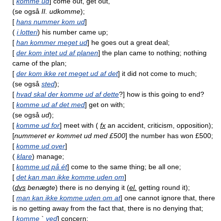
[
komme ud
] come out, get out,
(se også
II. udkomme
);
[
hans nummer kom ud
]
(
i lotteri
) his number came up;
[
han kommer meget ud
] he goes out a great deal;
[
der kom intet ud af planen
] the plan came to nothing; nothing
came of the plan;
[
der kom ikke ret meget ud af det
] it did not come to much;
(se også
sted
);
[
hvad skal der komme ud af dette
?] how is this going to end?
[
komme ud af det med
] get on with;
(se også
ud
);
[
komme ud for
] meet with (
fx
an accident, criticism, opposition);
[
nummeret er kommet ud med £500
] the number has won £500;
[
komme ud over
]
(
klare
) manage;
[
komme ud på ét
] come to the same thing; be all one;
[
det kan man ikke komme uden om
]
(
dvs
benægte
) there is no denying it (
el.
getting round it);
[
man kan ikke komme uden om at
] one cannot ignore that, there
is no getting away from the fact that, there is no denying that;
[
komme
`
ved
] concern;