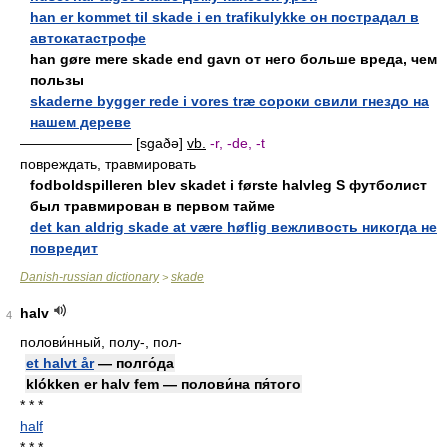
han er kommet til skade i en trafikulykke он пострадал в
автокатастрофе
han gøre mere skade end gavn от него больше вреда, чем
пользы
skaderne bygger rede i vores træ сороки свили гнездо на
нашем дереве
———————— [sgaðə]
vb.
-r, -de, -t
повреждать, травмировать
fodboldspilleren blev skadet i første halvleg S футболист
был травмирован в первом тайме
det kan aldrig skade at være høflig вежливость никогда не
повредит
Danish-russian dictionary
skade
>
halv
4
полови́нный, полу-, пол-
et halvt år
— полго́да
klókken er halv fem — полови́на пя́того
* * *
half
* * *