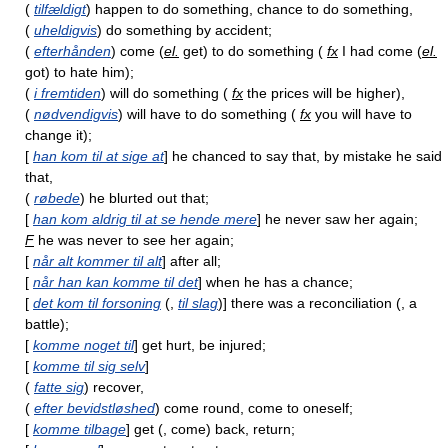
(
tilfældigt
) happen to do something, chance to do something,
(
uheldigvis
) do something by accident;
(
efterhånden
) come (
el.
get) to do something (
fx
I had come (
el.
got) to hate him);
(
i fremtiden
) will do something (
fx
the prices will be higher),
(
nødvendigvis
) will have to do something (
fx
you will have to
change it);
[
han kom til at sige at
] he chanced to say that, by mistake he said
that,
(
røbede
) he blurted out that;
[
han kom aldrig til at se hende mere
] he never saw her again;
F
he was never to see her again;
[
når alt kommer til alt
] after all;
[
når han kan komme til det
] when he has a chance;
[
det kom til forsoning
(,
til slag
)] there was a reconciliation (, a
battle);
[
komme noget til
] get hurt, be injured;
[
komme til sig selv
]
(
fatte sig
) recover,
(
efter bevidstløshed
) come round, come to oneself;
[
komme tilbage
] get (, come) back, return;