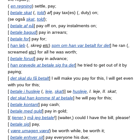
(
en regning
) settle, pay;
[
betale skat
(,
told
)
af
] pay tax(es) (, duty) on;
(se også
skat
,
told
);
[
betale af på
] pay off on, pay instalments on;
[
betale bagud
] pay in arrears;
[
betale for
] pay for;
[
han løb
(,
skreg
etc
)
som om han var betalt for det
] he ran (,
screamed
etc
) for all he was worth;
[
betale forud
] pay in advance;
[
han prøvede at betale sig fra det
] he tried to get out of it by
paying;
[
det skal du få betalt
] I will make you pay for this, I will get even
with you for this;
[
betale i husleje
(,
leje
,
skat
)] se
husleje
,
I. leje
,
II. skat
;
[
det skal han komme til at betale
] he will pay for this;
[
betale kontant
] pay cash;
[
betale med guld
] pay in gold;
[(
tjener
,)
må jeg betale
!] (waiter,) could I have the bill, please!
[
betale sig
] pay,
(
være umagen værd
) be worth while, be worth it;
[
betale enhver sit
] pay everyone his due;