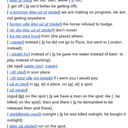
T
get off (
fx
we'd better be getting off);
[
vi kommer ikke ud af stedet
] we are making no progress, we are
not getting anywhere;
[
hesten ville ikke ud af stedet
] the horse refused to budge;
[
rør dig ikke ud af stedet
!] don't move!
[
fra det sted hvor
] from (the place) where;
[
i stedet
] instead (
fx
he did not go to Paris, but went to London
instead);
[
i stedet for
] instead of (
fx
he gave me water instead of beer; to
play instead of working);
(se også
sætte (sig)
,
træde
);
[
i dit sted
] in your place;
[
i dit sted ville jeg betale
] if I were you I would pay;
[
på et sted
] in (
el.
at) a place, on (
el.
at) a spot;
[
på stedet
]
(
også
fig
) on the spot (
fx
we have a man on the spot; die (, be
killed) on the spot); then and there (
fx
he demanded to be
released then and there);
(
øjeblikkelig også
) outright (
fx
he was killed outright; he bought it
outright);
[
løbe på stedet
] run on the spot;