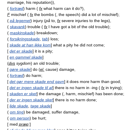
marriage, his reputation)),
(
fortræd
) harm (
fx
what harm can it do?),
F
mischief (
fx
the bombs (, the speech) did a lot of mischief);
(
på legemet
) injury (
på
to,
fx
severe injuries to the legs),
(
skavank
) trouble (
fx
I have got a bit of the old trouble);
(
maskinskade
) breakdown;
(
forsikringsskade
,
tab
) loss;
[
skade at han ikke kom
] what a pity he did not come;
[
det er skade
] it is a pity;
[
en gammel skade
]
(
dvs
sygdom
) an old trouble;
[
gøre skade
] do (
el.
cause) damage,
(
fortræd
) do harm;
[
det gør mere skade end gavn
] it does more harm than good;
[
det er ingen skade til at
] there is no harm in -ing (
fx
in trying);
[
skaden er sket
] the damage (, harm, mischief) has been done;
[
der er ingen skade sket
] there is no harm done;
[
lide skade
,
tage skade
]
(
om ting
) be damaged, suffer damage,
(
om person
) be hurt;
[ med
præp
:]