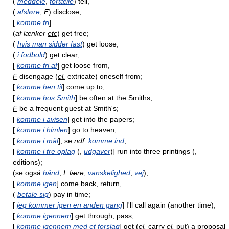
(
meddele
,
fortælle
) tell,
(
afsløre
,
F
) disclose;
[
komme fri
]
(
af lænker
etc
) get free;
(
hvis man sidder fast
) get loose;
(
i fodbold
) get clear;
[
komme fri af
] get loose from,
F
disengage (
el.
extricate) oneself from;
[
komme hen til
] come up to;
[
komme hos Smith
] be often at the Smiths,
F
be a frequent guest at Smith's;
[
komme i avisen
] get into the papers;
[
komme i himlen
] go to heaven;
[
komme i mål
], se
ndf
:
komme ind
;
[
komme i tre oplag
(,
udgaver
)] run into three printings (,
editions);
(se også
hånd
,
I. lære
,
vanskelighed
,
vej
);
[
komme igen
] come back, return,
(
betale sig
) pay in time;
[
jeg kommer igen en anden gang
] I'll call again (another time);
[
komme igennem
] get through; pass;
[
komme igennem med et forslag
] get (
el.
carry
el.
put) a proposal