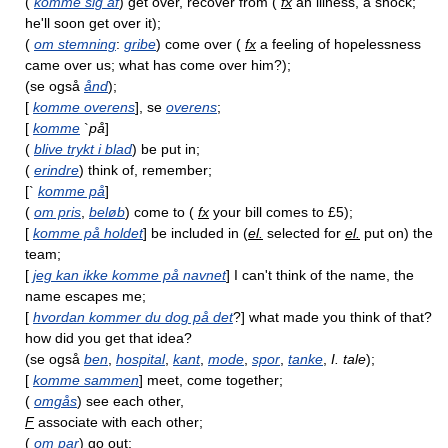
(
komme sig af
) get over, recover from (
fx
an illness, a shock;
he'll soon get over it);
(
om stemning
:
gribe
) come over (
fx
a feeling of hopelessness
came over us; what has come over him?);
(se også
ånd
);
[
komme overens
], se
overens
;
[
komme
`
på
]
(
blive trykt i blad
) be put in;
(
erindre
) think of, remember;
[`
komme på
]
(
om pris
,
beløb
) come to (
fx
your bill comes to £5);
[
komme på holdet
] be included in (
el.
selected for
el.
put on) the
team;
[
jeg kan ikke komme på navnet
] I can't think of the name, the
name escapes me;
[
hvordan kommer du dog på det
?] what made you think of that?
how did you get that idea?
(se også
ben
,
hospital
,
kant
,
mode
,
spor
,
tanke
,
I. tale
);
[
komme sammen
] meet, come together;
(
omgås
) see each other,
F
associate with each other;
(
om par
) go out;