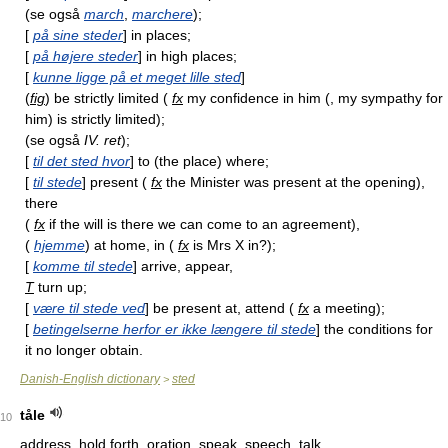
(se også
march
,
marchere
);
[
på sine steder
] in places;
[
på højere steder
] in high places;
[
kunne ligge på et meget lille sted
]
(
fig
) be strictly limited (
fx
my confidence in him (, my sympathy for
him) is strictly limited);
(se også
IV. ret
);
[
til det sted hvor
] to (the place) where;
[
til stede
] present (
fx
the Minister was present at the opening),
there
(
fx
if the will is there we can come to an agreement),
(
hjemme
) at home, in (
fx
is Mrs X in?);
[
komme til stede
] arrive, appear,
T
turn up;
[
være til stede ved
] be present at, attend (
fx
a meeting);
[
betingelserne herfor er ikke længere til stede
] the conditions for
it no longer obtain.
Danish-English dictionary
sted
>
tåle
10
address, hold forth, oration, speak, speech, talk