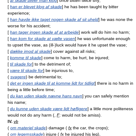
[
af skade bliver man klog
] once bitten twice shy;
[
han er blevet klog af skade
] he has been taught by bitter
experience;
[
han havde ikke taget nogen skade af sit uheld
] he was none the
worse for his accident;
[
han tager ingen skade af at arbejde
] work will do him no harm;
[
han kom for skade at vælte vasen
] he was unfortunate enough
to upset the vase, as (ill-)luck would have it he upset the vase;
[
dække imod al skade
] cover against all risks;
[
komme til skade
] come to harm, be hurt, be injured;
[
til skade for
] to the detriment of;
[
være til skade for
] be injurious to,
(
svagere
) be detrimental to;
[
det er ingen skade til at komme lidt for tidligt
] there is no harm in
being a little before time;
[
du kan uden skade nævne hans navn
] you can safely mention
his name;
[
du kunne uden skade være lidt høfligere
] a little more politeness
would not do any harm (,
F
: would not be amiss).
IV.
vb
(
om materiel skade
) damage (
fx
the car, the crops);
(
om legemsskade
) injure (
fx
he injured his leg),