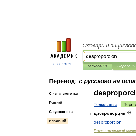
Словари и энциклоп
academic.ru
Толкования
Переводы
Перевод:
с русского на исп
desproporc
С испанского на:
Русский
Толкование
Перев
С русского на:
диспропорция
1
Испанский
desproporción
Русско
-
испанский
авто