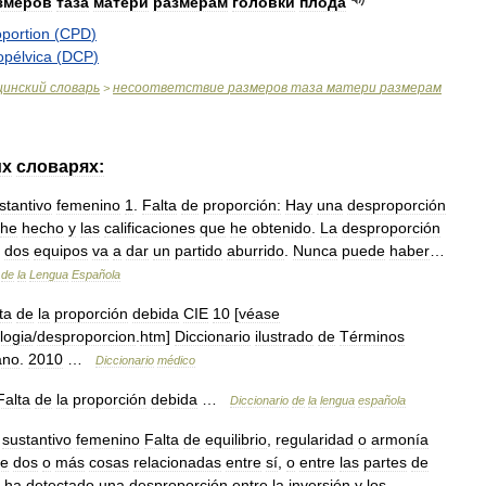
змеров
таза
матери
размерам
головки
плода
oportion
(
CPD
)
opélvica
(
DCP
)
цинский
словарь
несоответствие
размеров
таза
матери
размерам
>
их
словарях:
stantivo
femenino
1
.
Falta
de
proporción:
Hay
una
desproporción
he
hecho
y
las
calificaciones
que
he
obtenido
.
La
desproporción
dos
equipos
va
a
dar
un
partido
aburrido
.
Nunca
puede
haber
…
de
la
Lengua
Española
lta
de
la
proporción
debida
CIE
10
[
véase
logia
/
desproporcion
.
htm
]
Diccionario
ilustrado
de
Términos
ano
.
2010
…
Diccionario
médico
Falta
de
la
proporción
debida
…
Diccionario
de
la
lengua
española
sustantivo
femenino
Falta
de
equilibrio
,
regularidad
o
armonía
e
dos
o
más
cosas
relacionadas
entre
sí
,
o
entre
las
partes
de
ha
detectado
una
desproporción
entre
la
inversión
y
los