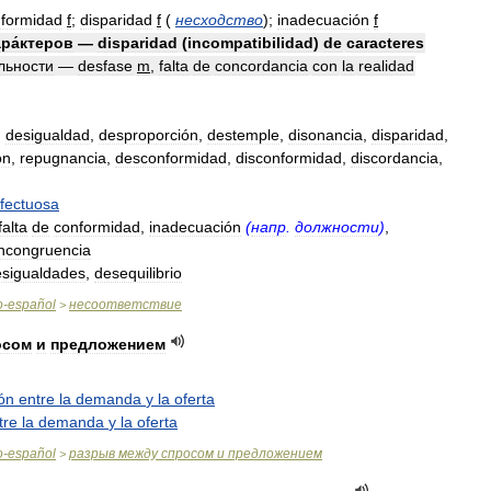
nformidad
f
;
disparidad
f
(
несходство
)
;
inadecuación
f
ра́ктеров
—
disparidad
(
incompatibilidad
)
de
caracteres
́льности
—
desfase
m
,
falta
de
concordancia
con
la
realidad
,
desigualdad
,
desproporción
,
destemple
,
disonancia
,
disparidad
,
ón
,
repugnancia
,
desconformidad
,
disconformidad
,
discordancia
,
fectuosa
falta
de
conformidad
,
inadecuación
(
напр
.
должности
)
,
ncongruencia
esigualdades
,
desequilibrio
o
-
español
несоответствие
>
осом
и
предложением
ón
entre
la
demanda
y
la
oferta
tre
la
demanda
y
la
oferta
o
-
español
разрыв
между
спросом
и
предложением
>