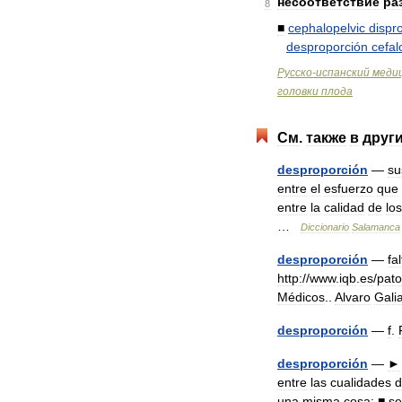
несоответствие
ра
8
■
cephalopelvic
dispr
desproporción
cefal
Русско
-
испанский
меди
головки
плода
См
.
также
в
друг
desproporción
—
su
entre
el
esfuerzo
que
entre
la
calidad
de
los
…
Diccionario
Salamanca
desproporción
—
fa
http:
//
www
.
iqb
.
es
/
pato
Médicos
..
Alvaro
Gali
desproporción
—
f
.
desproporción
—
►
entre
las
cualidades
d
una
misma
cosa:
■
se