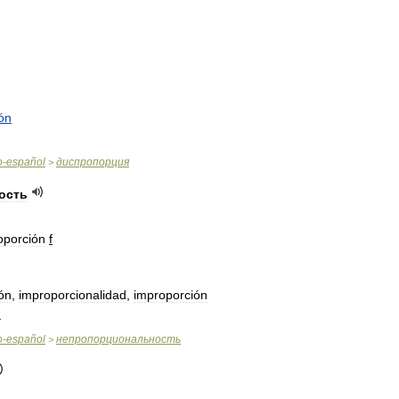
ón
o
-
español
диспропорция
>
ость
oporción
f
ón
,
improporcionalidad
,
improporción
n
o
-
español
непропорциональность
>