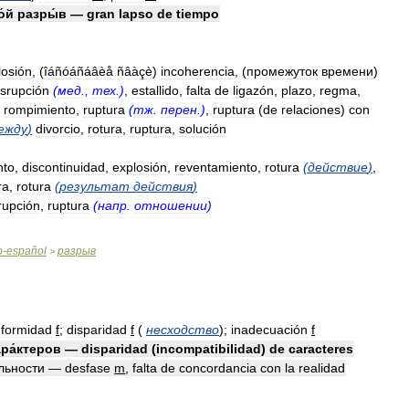
́й
разры́в
—
gran
lapso
de
tiempo
losión
, (
îáñóáñáâèå
ñâàçè
)
incoherencia
, (
промежуток
времени
)
isrupción
(
мед
.,
тех
.)
,
estallido
,
falta
de
ligazón
,
plazo
,
regma
,
,
rompimiento
,
ruptura
(
тж
.
перен
.)
,
ruptura
(
de
relaciones
)
con
ежду
)
divorcio
,
rotura
,
ruptura
,
solución
nto
,
discontinuidad
,
explosión
,
reventamiento
,
rotura
(
действие
)
,
ra
,
rotura
(
результат
действия
)
rrupción
,
ruptura
(
напр
.
отношении
)
o
-
español
разрыв
>
nformidad
f
;
disparidad
f
(
несходство
)
;
inadecuación
f
ра́ктеров
—
disparidad
(
incompatibilidad
)
de
caracteres
́льности
—
desfase
m
,
falta
de
concordancia
con
la
realidad