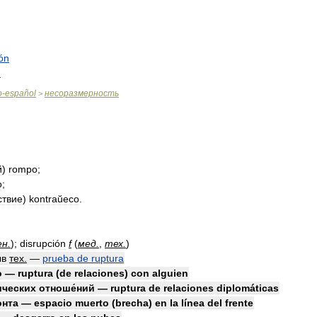
ón
n
o
-
español
несоразмерность
>
й
)
rompo
;
o
;
ствие
)
kontraŭeco
.
ен
.
)
;
disrupción
f
(
мед
.
,
тех
.
)
́в
тех
.
—
prueba
de
ruptura
о
—
ruptura
(
de
relaciones
)
con
alguien
́ческих
отноше́ний
—
ruptura
de
relaciones
diplomáticas
́нта
—
espacio
muerto
(
brecha
)
en
la
línea
del
frente