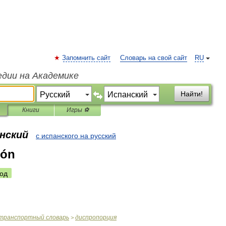
Запомнить сайт
Словарь на свой сайт
RU
едии на Академике
Найти!
Книги
Игры ⚽
анский
с испанского на русский
ión
од
транспортный
словарь
диспропорция
>