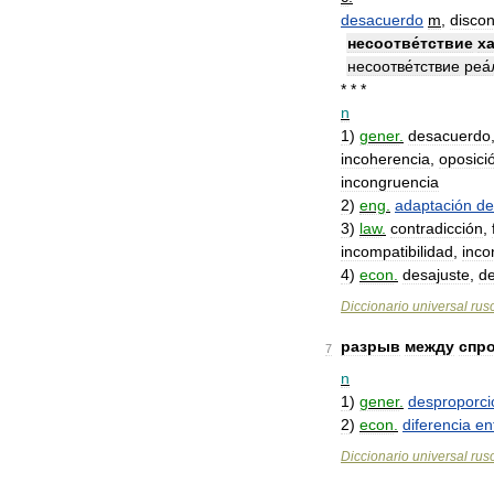
desacuerdo
m
,
disco
несоотве́тствие
ха
несоотве́тствие
реа
* * *
n
1
)
gener
.
desacuerdo
incoherencia
,
oposici
incongruencia
2
)
eng
.
adaptación
de
3
)
law
.
contradicción
,
incompatibilidad
,
inco
4
)
econ
.
desajuste
,
d
Diccionario
universal
rus
разрыв
между
спр
7
n
1
)
gener
.
desproporci
2
)
econ
.
diferencia
en
Diccionario
universal
rus