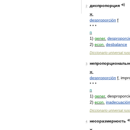
диспропорция
2
ж
.
desproporción
f
* * *
n
1
)
gener
.
desproporci
2
)
econ
.
desbalance
Diccionario
universal
rus
непропорциональн
3
ж
.
desproporción
f
,
impr
* * *
n
1
)
gener
.
desproporci
2
)
econ
.
inadecuació
Diccionario
universal
rus
несоразмерность
4
ж
.