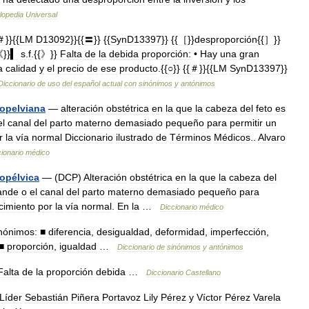
lopedia
Universal
＃
}}{{
LM
D13092
}}{{
〓
}} {{
SynD13397
}} {{
［
}}
desproporción
{{
］
}}
}}
▍
s
.
f
.{{》}}
Falta
de
la
debida
proporción:
•
Hay
una
gran
a
calidad
y
el
precio
de
ese
producto
.{{
○
}} {{
＃
}}{{
LM
SynD13397
}}
Diccionario
de
uso
del
español
actual
con
sinónimos
y
antónimos
lopelviana
—
alteración
obstétrica
en
la
que
la
cabeza
del
feto
es
el
canal
del
parto
materno
demasiado
pequeño
para
permitir
un
r
la
vía
normal
Diccionario
ilustrado
de
Términos
Médicos
..
Alvaro
ionario
médico
lopélvica
— (
DCP
)
Alteración
obstétrica
en
la
que
la
cabeza
del
ande
o
el
canal
del
parto
materno
demasiado
pequeño
para
cimiento
por
la
vía
normal
.
En
la
…
Diccionario
médico
nónimos:
■
diferencia
,
desigualdad
,
deformidad
,
imperfección
,
■
proporción
,
igualdad
…
Diccionario
de
sinónimos
y
antónimos
Falta
de
la
proporción
debida
…
Diccionario
Castellano
Líder
Sebastián
Piñera
Portavoz
Lily
Pérez
y
Víctor
Pérez
Varela