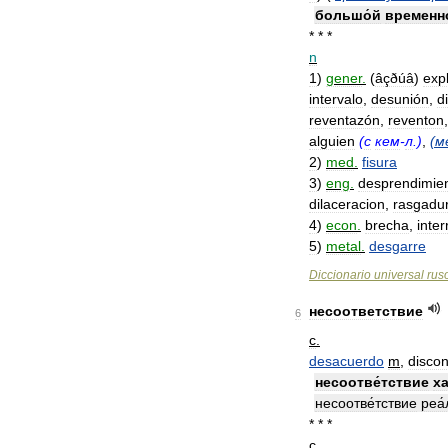
большо́й
временно
* * *
n
1
)
gener
.
(
âçðúâ
)
exp
intervalo
,
desunión
,
d
reventazón
,
reventon
alguien
(
с
кем
-
л
.)
,
(
м
2
)
med
.
fisura
3
)
eng
.
desprendimie
dilaceracion
,
rasgadu
4
)
econ
.
brecha
,
inte
5
)
metal
.
desgarre
Diccionario
universal
rus
несоответствие
6
с
.
desacuerdo
m
,
disco
несоотве́тствие
ха
несоотве́тствие
реа
* * *
с
.