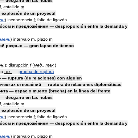
—
desgarro
en
las
nubes
f
,
estallido
m
—
explosión
de
un
proyectil
язи
)
incoherencia
f
;
falta
de
ligazón
о́сом
и
предложе́нием
—
desproporción
entre
la
demanda
y
емени
)
intervalo
m
,
plazo
m
́й
разры́в
—
gran
lapso
de
tiempo
ен
.
)
;
disrupción
f
(
мед
.
,
тех
.
)
́в
тех
.
—
prueba
de
ruptura
о
—
ruptura
(
de
relaciones
)
con
alguien
́ческих
отноше́ний
—
ruptura
de
relaciones
diplomáticas
́нта
—
espacio
muerto
(
brecha
)
en
la
línea
del
frente
—
desgarro
en
las
nubes
f
,
estallido
m
—
explosión
de
un
proyectil
язи
)
incoherencia
f
;
falta
de
ligazón
о́сом
и
предложе́нием
—
desproporción
entre
la
demanda
y
емени
)
intervalo
m
,
plazo
m