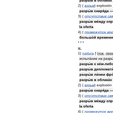
разры́в
в
облака́х
2
)
(
взрыв
)
explosión
разры́в
снаря́да
3
)
(
отсутствие
св
разры́в
ме́жду
спр
la
oferta
4
)
(
промежуток
вр
большо́й
временно
* * *
м
.
1
)
ruptura
f
(
тж
.
пер
испыта́ние
на
разры
разры́в
с
ке́м
-
либ
разры́в
дипломати
разры́в
ли́нии
фро
разры́в
в
облака́х
2
)
(
взрыв
)
explosión
разры́в
снаря́да
3
)
(
отсутствие
св
разры́в
ме́жду
спр
la
oferta
4
)
(
промежуток
вр