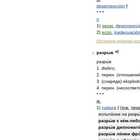
desproporción
f
* * *
n
1
)
gener
.
desproporci
2
)
econ
.
inadecuació
Diccionario
universal
rus
разрыв
5
разры́в
1
.
disŝiro
;
2
.
перен
. (
отношени
3
. (
снаряда
)
eksplod
4
.
перен
. (
несоответ
* * *
м
.
1
)
ruptura
f
(
тж
.
пер
испыта́ние
на
разры
разры́в
с
ке́м
-
либ
разры́в
дипломати
разры́в
ли́нии
фро