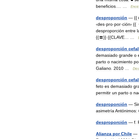
beneficios
.… …
Encic
desproporción
— {{
‹des
·
pro
·
por
·
ción›
{{《
desproporción
entre
l
{{
〓
}} {{
CLAVE
… …
desproporción
cefa
demasiado
grande
o
parto
o
nacimiento
po
Galiano
.
2010
…
Dicc
desproporción
cefa
feto
es
demasiado
gr
permitir
un
parto
o
na
desproporción
—
Si
asimetría
Antónimos:
desproporción
—
f
.
Alianza
por
Chile
—