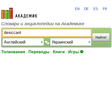
EN
DE
ES
FR
academic.ru
Словари и энциклопедии на Академике
Найти!
Толкования
Переводы
Книги
Игры ⚽