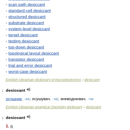
-
scan path desiccant
-
standard-cell desiccant
-
structured desiccant
-
substrate desiccant
-
system-level desiccant
-
target desiccant
-
testing desiccant
-
top-down desiccant
-
topological layout desiccant
-
transistor desiccant
-
trial and error desiccant
-
worst-case desiccant
English-Ukrainian dictionary of microelectronics
desiccant
>
desiccant
2
осушник
, -ка
; осушувач
, -ча
; зневоднювач
, -ча
English-Ukrainian analytical chemistry dictionary
desiccant
>
desiccant
3
1.
n