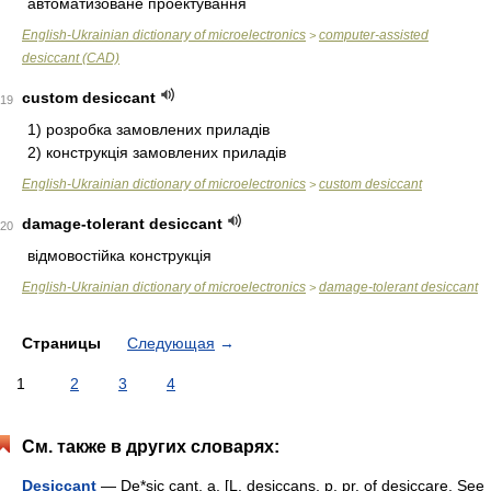
автоматизоване проектування
English-Ukrainian dictionary of microelectronics
computer-assisted
>
desiccant (CAD)
custom desiccant
19
1) розробка замовлених приладів
2) конструкція замовлених приладів
English-Ukrainian dictionary of microelectronics
custom desiccant
>
damage-tolerant desiccant
20
відмовостійка конструкція
English-Ukrainian dictionary of microelectronics
damage-tolerant desiccant
>
Страницы
Следующая
→
1
2
3
4
См. также в других словарях:
Desiccant
— De*sic cant, a. [L. desiccans, p. pr. of desiccare. See