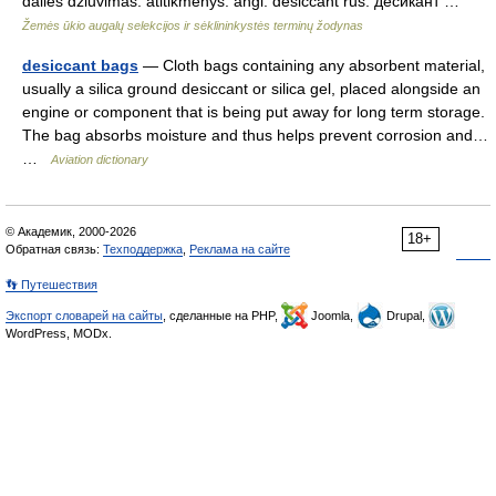
dalies džiūvimas. atitikmenys: angl. desiccant rus. десикант …
Žemės ūkio augalų selekcijos ir sėklininkystės terminų žodynas
desiccant bags
— Cloth bags containing any absorbent material,
usually a silica ground desiccant or silica gel, placed alongside an
engine or component that is being put away for long term storage.
The bag absorbs moisture and thus helps prevent corrosion and…
…
Aviation dictionary
© Академик, 2000-2026
18+
Обратная связь:
Техподдержка
,
Реклама на сайте
👣 Путешествия
Экспорт словарей на сайты
, сделанные на PHP,
Joomla,
Drupal,
WordPress, MODx.