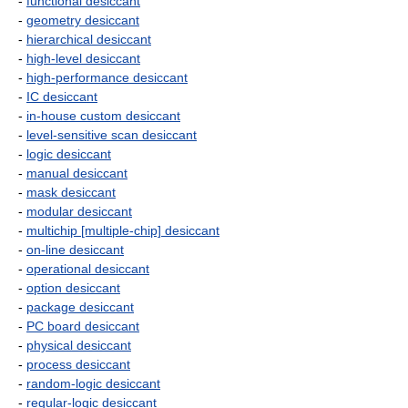
-
functional desiccant
-
geometry desiccant
-
hierarchical desiccant
-
high-level desiccant
-
high-performance desiccant
-
IC desiccant
-
in-house custom desiccant
-
level-sensitive scan desiccant
-
logic desiccant
-
manual desiccant
-
mask desiccant
-
modular desiccant
-
multichip [multiple-chip] desiccant
-
on-line desiccant
-
operational desiccant
-
option desiccant
-
package desiccant
-
PC board desiccant
-
physical desiccant
-
process desiccant
-
random-logic desiccant
-
regular-logic desiccant