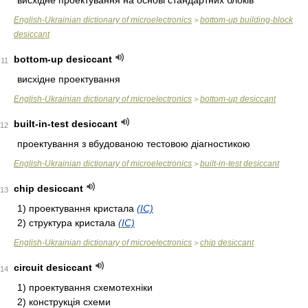
висхідне проектування на основі стандартних блоків
English-Ukrainian dictionary of microelectronics
bottom-up building-block
>
desiccant
bottom-up desiccant
11
висхідне проектування
English-Ukrainian dictionary of microelectronics
bottom-up desiccant
>
built-in-test desiccant
12
проектування з вбудованою тестовою діагностикою
English-Ukrainian dictionary of microelectronics
built-in-test desiccant
>
chip desiccant
13
1) проектування кристала
(ІС)
2) структура кристала
(ІС)
English-Ukrainian dictionary of microelectronics
chip desiccant
>
circuit desiccant
14
1) проектування схемотехніки
2) конструкція схеми