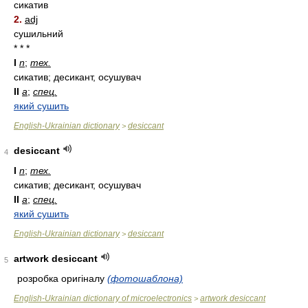
сикатив
2.
adj
сушильний
* * *
I
n
;
тех.
сикатив; десикант, осушувач
II
a
;
спец.
який сушить
English-Ukrainian dictionary
desiccant
>
desiccant
4
I
n
;
тех.
сикатив; десикант, осушувач
II
a
;
спец.
який сушить
English-Ukrainian dictionary
desiccant
>
artwork desiccant
5
розробка оригіналу
(фотошаблона)
English-Ukrainian dictionary of microelectronics
artwork desiccant
>