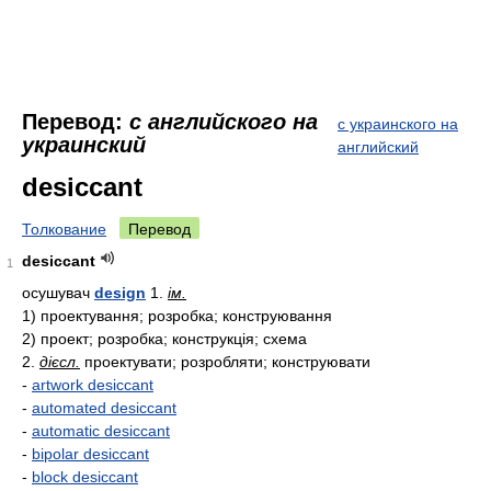
Перевод:
с английского на
с украинского на
украинский
английский
desiccant
Толкование
Перевод
desiccant
1
осушувач
design
1.
ім.
1) проектування; розробка; конструювання
2) проект; розробка; конструкція; схема
2.
дієсл.
проектувати; розробляти; конструювати
-
artwork desiccant
-
automated desiccant
-
automatic desiccant
-
bipolar desiccant
-
block desiccant