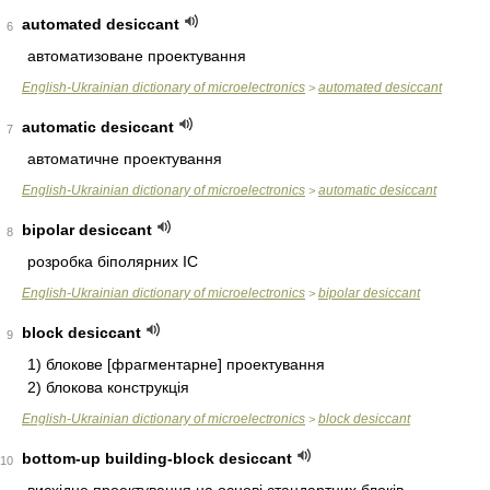
automated desiccant
6
автоматизоване проектування
English-Ukrainian dictionary of microelectronics
automated desiccant
>
automatic desiccant
7
автоматичне проектування
English-Ukrainian dictionary of microelectronics
automatic desiccant
>
bipolar desiccant
8
розробка біполярних ІС
English-Ukrainian dictionary of microelectronics
bipolar desiccant
>
block desiccant
9
1) блокове [фрагментарне] проектування
2) блокова конструкція
English-Ukrainian dictionary of microelectronics
block desiccant
>
bottom-up building-block desiccant
10