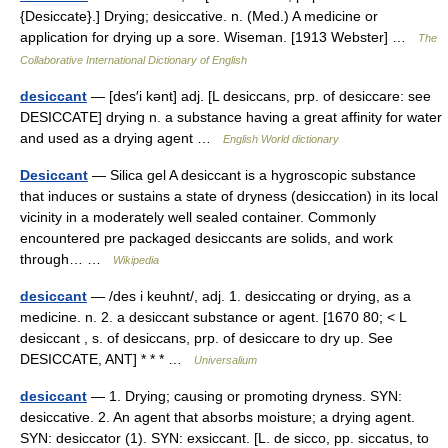
{Desiccate}.] Drying; desiccative. n. (Med.) A medicine or
application for drying up a sore. Wiseman. [1913 Webster] …
The
Collaborative International Dictionary of English
desiccant
— [des′i kənt] adj. [L desiccans, prp. of desiccare: see
DESICCATE] drying n. a substance having a great affinity for water
and used as a drying agent …
English World dictionary
Desiccant
— Silica gel A desiccant is a hygroscopic substance
that induces or sustains a state of dryness (desiccation) in its local
vicinity in a moderately well sealed container. Commonly
encountered pre packaged desiccants are solids, and work
through… …
Wikipedia
desiccant
— /des i keuhnt/, adj. 1. desiccating or drying, as a
medicine. n. 2. a desiccant substance or agent. [1670 80; < L
desiccant , s. of desiccans, prp. of desiccare to dry up. See
DESICCATE, ANT] * * * …
Universalium
desiccant
— 1. Drying; causing or promoting dryness. SYN:
desiccative. 2. An agent that absorbs moisture; a drying agent.
SYN: desiccator (1). SYN: exsiccant. [L. de sicco, pp. siccatus, to