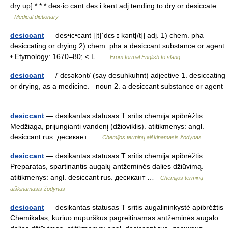
dry up] * * * des·ic·cant des i kənt adj tending to dry or desiccate …
Medical dictionary
desiccant
— des•ic•cant [[t]ˈdɛs ɪ kənt[/t]] adj. 1) chem. pha
desiccating or drying 2) chem. pha a desiccant substance or agent
• Etymology: 1670–80; < L …
From formal English to slang
desiccant
— /ˈdɛsəkənt/ (say desuhkuhnt) adjective 1. desiccating
or drying, as a medicine. –noun 2. a desiccant substance or agent
…
desiccant
— desikantas statusas T sritis chemija apibrėžtis
Medžiaga, prijungianti vandenį (džioviklis). atitikmenys: angl.
desiccant rus. десикант …
Chemijos terminų aiškinamasis žodynas
desiccant
— desikantas statusas T sritis chemija apibrėžtis
Preparatas, spartinantis augalų antžeminės dalies džiūvimą.
atitikmenys: angl. desiccant rus. десикант …
Chemijos terminų
aiškinamasis žodynas
desiccant
— desikantas statusas T sritis augalininkystė apibrėžtis
Chemikalas, kuriuo nupurškus pagreitinamas antžeminės augalo