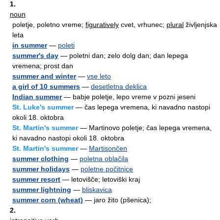
1.
noun
poletje, poletno vreme;
figuratively
cvet, vrhunec;
plural
življenjska
leta
in summer
—
poleti
summer's day
— poletni dan; zelo dolg dan; dan lepega
vremena; prost dan
summer and winter
—
vse leto
a girl of 10 summers
—
desetletna deklica
Indian summer
— babje poletje, lepo vreme v pozni jeseni
St. Luke's summer
— čas lepega vremena, ki navadno nastopi
okoli 18. oktobra
St. Martin's summer
— Martinovo poletje; čas lepega vremena,
ki navadno nastopi okoli 18. oktobra
St. Martin's summer
—
Martisončen
summer clothing
—
poletna oblačila
summer holidays
—
poletne počitnice
summer resort
— letovišče; letoviški kraj
summer lightning
—
bliskavica
summer corn (wheat)
— jaro žito (pšenica);
2.