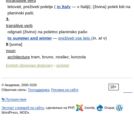
intransitive verb
letovati, preživeti poletje (
in Italy
— v Italiji); (živina) poleti biti na
planinski paši;
3.
transitive verb
odgnati (živino) na poletno planinsko pašo
to summer and winter
—
preživeti vse leto (
in, at
v)
II
[sʌmə]
noun
architecture
tram, bruno, nosilec; konzola
English-Slovenian dictionary
summer
>
© Академик, 2000-2026
18+
Обратная связь:
Техподдержка
,
Реклама на сайте
👣 Путешествия
Экспорт словарей на сайты
, сделанные на PHP,
Joomla,
Drupal,
WordPress, MODx.