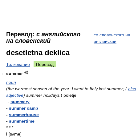
Перевод:
с английского
со словенского на
на словенский
английский
desetletna deklica
Толкование
Перевод
summer
1
noun
(
the warmest season of the year: I went to Italy last summer; (
also
adjective
) summer holidays.
)
poletje
-
summery
-
summer camp
-
summerhouse
-
summertime
* * *
I
[sʌmə]