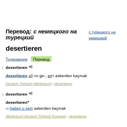
Перевод:
с немецкого на
с турецкого на
турецкий
немецкий
desertieren
Толкование
Перевод
desertieren
1
desertieren
v/i
<
o
ge-,
sn
> askerden kaçmak
Deutsch-Türkisch Wörterbuch
desertieren
>
desertieren
2
desertieren*
vi
haben o sein
askerden kaçmak
Wörterbuch Deutsch-Türkisch Kompakt
desertieren
>