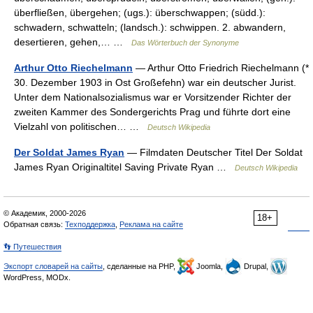
überfließen, übergehen; (ugs.): überschwappen; (südd.):
schwadern, schwatteln; (landsch.): schwippen. 2. abwandern,
desertieren, gehen,… …
Das Wörterbuch der Synonyme
Arthur Otto Riechelmann
— Arthur Otto Friedrich Riechelmann (*
30. Dezember 1903 in Ost Großefehn) war ein deutscher Jurist.
Unter dem Nationalsozialismus war er Vorsitzender Richter der
zweiten Kammer des Sondergerichts Prag und führte dort eine
Vielzahl von politischen… …
Deutsch Wikipedia
Der Soldat James Ryan
— Filmdaten Deutscher Titel Der Soldat
James Ryan Originaltitel Saving Private Ryan …
Deutsch Wikipedia
© Академик, 2000-2026
18+
Обратная связь:
Техподдержка
,
Реклама на сайте
👣 Путешествия
Экспорт словарей на сайты
, сделанные на PHP,
Joomla,
Drupal,
WordPress, MODx.