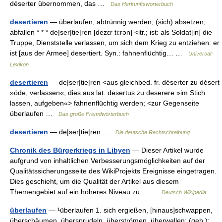
déserter übernommen, das …
Das Herkunftswörterbuch
desertieren
— überlaufen; abtrünnig werden; (sich) absetzen;
abfallen * * * de|ser|tie|ren [dezɛr ti:rən] <itr.; ist: als Soldat[in] die
Truppe, Dienststelle verlassen, um sich dem Krieg zu entziehen: er
ist [aus der Armee] desertiert. Syn.: fahnenflüchtig… …
Universal-
Lexikon
desertieren
— de|ser|tie|ren <aus gleichbed. fr. déserter zu désert
»öde, verlassen«, dies aus lat. desertus zu deserere »im Stich
lassen, aufgeben«> fahnenflüchtig werden; <zur Gegenseite
überlaufen …
Das große Fremdwörterbuch
desertieren
— de|ser|tie|ren …
Die deutsche Rechtschreibung
Chronik des Bürgerkriegs in Libyen
— Dieser Artikel wurde
aufgrund von inhaltlichen Verbesserungsmöglichkeiten auf der
Qualitätssicherungsseite des WikiProjekts Ereignisse eingetragen.
Dies geschieht, um die Qualität der Artikel aus diesem
Themengebiet auf ein höheres Niveau zu… …
Deutsch Wikipedia
überlaufen
— ¹überlaufen 1. sich ergießen, [hinaus]schwappen,
überschäumen, übersprudeln, überströmen, überwallen; (geh.):