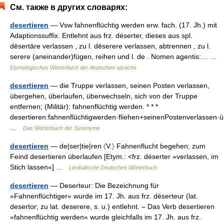
См. также в других словарях:
desertieren
— Vsw fahnenflüchtig werden erw. fach. (17. Jh.) mit
Adaptionssuffix. Entlehnt aus frz. déserter, dieses aus spl.
dēsertāre verlassen , zu l. dēserere verlassen, abtrennen , zu l.
serere (aneinander)fügen, reihen und l. de . Nomen agentis:… …
Etymologisches Wörterbuch der deutschen sprache
desertieren
— die Truppe verlassen, seinen Posten verlassen,
übergehen, überlaufen, überwechseln, sich von der Truppe
entfernen; (Militär): fahnenflüchtig werden. * * *
desertieren:fahnenflüchtigwerden·fliehen+seinenPostenverlassen
…
Das Wörterbuch der Synonyme
desertieren
— de|ser|tie|ren 〈V.〉 Fahnenflucht begehen; zum
Feind desertieren überlaufen [Etym.: <frz. déserter »verlassen, im
Stich lassen«] …
Lexikalische Deutsches Wörterbuch
desertieren
— Deserteur: Die Bezeichnung für
»Fahnenflüchtiger« wurde im 17. Jh. aus frz. déserteur (lat.
desertor; zu lat. deserere, s. u.) entlehnt. – Das Verb desertieren
»fahnenflüchtig werden« wurde gleichfalls im 17. Jh. aus frz.