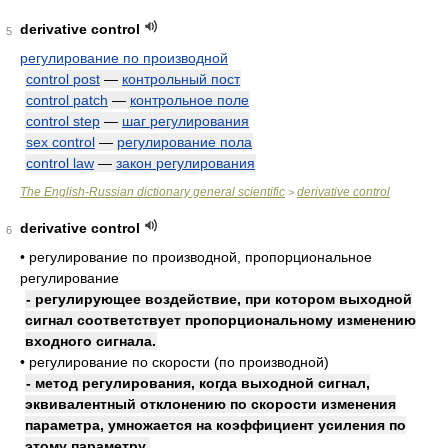
derivative control
5
регулирование по производной
control post
—
контрольный пост
control patch
—
контрольное поле
control step
—
шаг регулирования
sex control
—
регулирование пола
control law
—
закон регулирования
The English-Russian dictionary general scientific
derivative control
>
derivative control
6
•
регулирование по производной, пропорциональное
регулирование
- регулирующее воздействие, при котором выходной
сигнал соответствует пропорциональному изменению
входного сигнала.
•
регулирование по скорости (по производной)
- метод регулирования, когда выходной сигнал,
эквивалентный отклонению по скорости изменения
параметра, умножается на коэффициент усиления по
этому параметру.