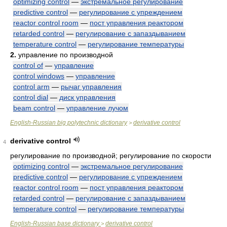
optimizing control
—
экстремальное регулирование
predictive control
—
регулирование с упреждением
reactor control room
—
пост управления реактором
retarded control
—
регулирование с запаздыванием
temperature control
—
регулирование температуры
2.
управление по производной
control of
—
управление
control windows
—
управление
control arm
—
рычаг управления
control dial
—
диск управления
beam control
—
управление лучом
English-Russian big polytechnic dictionary
derivative control
>
derivative control
4
регулирование по производной; регулирование по скорости
optimizing control
—
экстремальное регулирование
predictive control
—
регулирование с упреждением
reactor control room
—
пост управления реактором
retarded control
—
регулирование с запаздыванием
temperature control
—
регулирование температуры
English-Russian base dictionary
derivative control
>