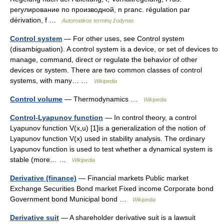
регулирование по производной, n pranc. régulation par
dérivation, f …
Automatikos terminų žodynas
Control system
— For other uses, see Control system
(disambiguation). A control system is a device, or set of devices to
manage, command, direct or regulate the behavior of other
devices or system. There are two common classes of control
systems, with many… …
Wikipedia
Control volume
— Thermodynamics …
Wikipedia
Control-Lyapunov function
— In control theory, a control
Lyapunov function V(x,u) [1]is a generalization of the notion of
Lyapunov function V(x) used in stability analysis. The ordinary
Lyapunov function is used to test whether a dynamical system is
stable (more… …
Wikipedia
Derivative (finance)
— Financial markets Public market
Exchange Securities Bond market Fixed income Corporate bond
Government bond Municipal bond …
Wikipedia
Derivative suit
— A shareholder derivative suit is a lawsuit