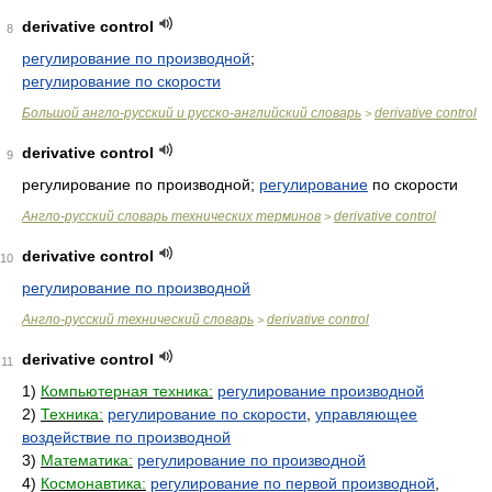
derivative control
8
регулирование по производной
;
регулирование по скорости
Большой англо-русский и русско-английский словарь
derivative control
>
derivative control
9
регулирование по производной;
регулирование
по скорости
Англо-русский словарь технических терминов
derivative control
>
derivative control
10
регулирование по производной
Англо-русский технический словарь
derivative control
>
derivative control
11
1)
Компьютерная техника:
регулирование производной
2)
Техника:
регулирование по скорости
,
управляющее
воздействие по производной
3)
Математика:
регулирование по производной
4)
Космонавтика:
регулирование по первой производной
,