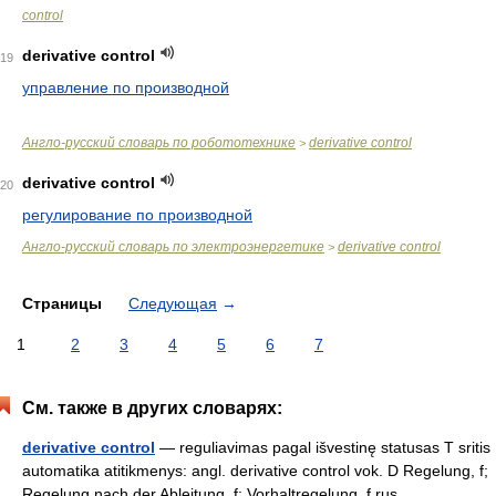
control
derivative control
19
управление по производной
Англо-русский словарь по робототехнике
derivative control
>
derivative control
20
регулирование по производной
Англо-русский словарь по электроэнергетике
derivative control
>
Страницы
Следующая
→
1
2
3
4
5
6
7
См. также в других словарях:
derivative control
— reguliavimas pagal išvestinę statusas T sritis
automatika atitikmenys: angl. derivative control vok. D Regelung, f;
Regelung nach der Ableitung, f; Vorhaltregelung, f rus.