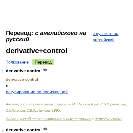
Перевод:
с английского на
с русского на
русский
английский
derivative+control
Толкование
Перевод
derivative control
1
derivative control
n
регулирование по производной
Англо-русский строительный словарь. — М.: Русский Язык
.
С.Н.Корчемкина,
1995
С.К.Кашкина, С.В.Курбатова
.
.
Англо-русский словарь строительных терминов
derivative control
>
derivative control
2