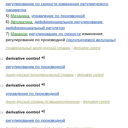
регулирование по скорости изменения регулируемого
параметра
5)
Механика:
управление по производной
6)
Автоматика:
дифференциальное регулирование
,
дифференциальный регулятор
7)
Макаров:
регулирование по скорости
изменения,
регулирование по производной
(регулируемой величины)
Универсальный англо-русский словарь
derivative control
>
derivative control
12
регулирование по производной
Англо русский политехнический словарь
derivative control
>
derivative control
13
управление по производной
Англо-русский словарь по машиностроению
derivative control
>
derivative control
14
регулирование по производной