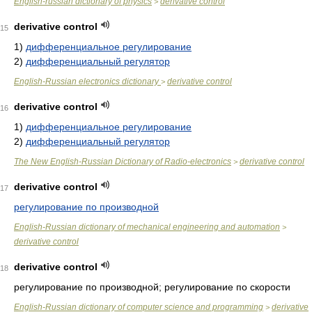
English-russian dictionary of physics
derivative control
>
derivative control
15
1)
дифференциальное регулирование
2)
дифференциальный регулятор
English-Russian electronics dictionary
derivative control
>
derivative control
16
1)
дифференциальное регулирование
2)
дифференциальный регулятор
The New English-Russian Dictionary of Radio-electronics
derivative control
>
derivative control
17
регулирование по производной
English-Russian dictionary of mechanical engineering and automation
>
derivative control
derivative control
18
регулирование по производной; регулирование по скорости
English-Russian dictionary of computer science and programming
derivative
>