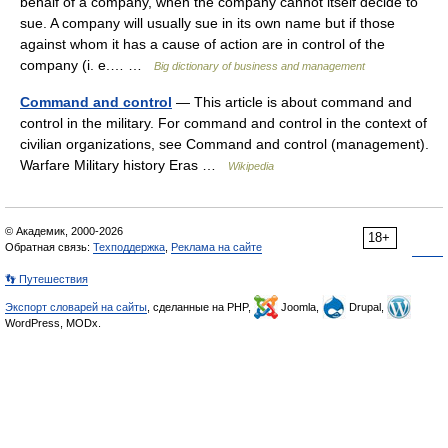
behalf of a company, when the company cannot itself decide to
sue. A company will usually sue in its own name but if those
against whom it has a cause of action are in control of the
company (i. e.… …
Big dictionary of business and management
Command and control
— This article is about command and
control in the military. For command and control in the context of
civilian organizations, see Command and control (management).
Warfare Military history Eras …
Wikipedia
© Академик, 2000-2026
18+
Обратная связь:
Техподдержка
,
Реклама на сайте
👣 Путешествия
Экспорт словарей на сайты
, сделанные на PHP,
Joomla,
Drupal,
WordPress, MODx.