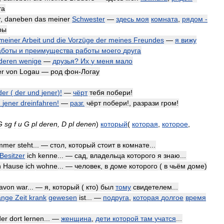
та
r
,
daneben
das
meiner
Schwester
—
здесь
моя
комната
,
рядом
-
ры
meiner
Arbeit
und
die
Vorzüge
der
meines
Freundes
—
я
вижу
аботы
и
преимущества
работы
моего
друга
deren
wenige
—
друзья
?
Их
у
меня
мало
er
von
Logau
—
род
фон
-
Логау
der
(
der
und
jener
)!
—
чёрт
тебя
побери
!
d
jener
dreinfahren
!
—
разг
.
чёрт
побери
!,
разрази
гром
!
G
sg
f
и
G
pl
deren
,
D
pl
denen
)
который
(
которая
,
которое
,
mmer
steht
... —
стол
,
который
стоит
в
комнате
...
Besitzer
ich
kenne
... —
сад
,
владельца
которого
я
знаю
...
n
Hause
ich
wohne
... —
человек
,
в
доме
которого
(
в
чьём
доме
)
avon
war
... —
я
,
который
(
кто
)
был
тому
свидетелем
...
ange
Zeit
krank
gewesen
ist
... —
подруга
,
которая
долгое
время
der
dort
lernen
... —
женщина
,
дети
которой
там
учатся
...