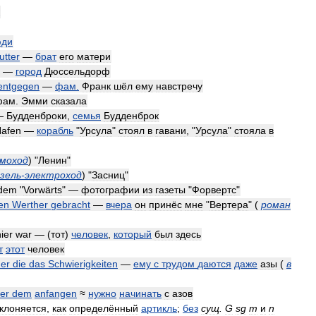
юди
utter
—
брат
его
матери
—
город
Дюссельдорф
entgegen
—
фам
.
Франк
шёл
ему
навстречу
фам
.
Эмми
сказала
—
Будденброки
,
семья
Будденброк
afen
—
корабль
"
Урсула
"
стоял
в
гавани
, "
Урсула
"
стояла
в
моход
)
"
Ленин
"
зель
-
электроход
)
"
Засниц
"
dem
"
Vorwärts
" —
фотографии
из
газеты
"
Форвертс
"
en
Werther
gebracht
—
вчера
он
принёс
мне
"
Вертера
"
(
роман
ier
war
— (
тот
)
человек
,
который
был
здесь
т
этот
человек
er
die
das
Schwierigkeiten
—
ему
с
трудом
даются
даже
азы
(
в
er
dem
anfangen
≈
нужно
начинать
с
азов
клоняется
,
как
определённый
артикль
;
без
сущ
.
G
sg
m
и
n