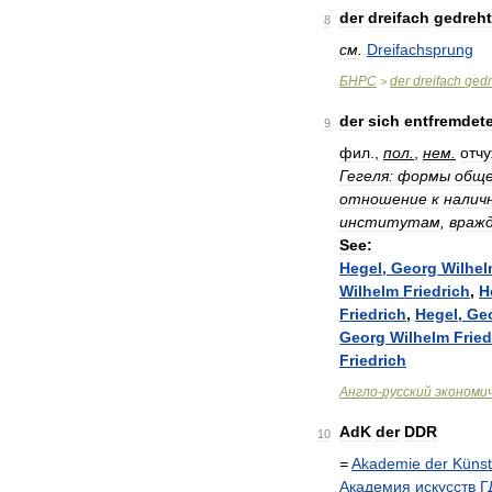
der
dreifach
gedreh
8
см
.
Dreifachsprung
БНРС
der
dreifach
gedr
>
der
sich
entfremdet
9
фил
.,
пол
.
,
нем
.
отч
Гегеля:
формы
обще
отношение
к
налич
институтам
,
враж
See:
Hegel
,
Georg
Wilhe
Wilhelm
Friedrich
,
H
Friedrich
,
Hegel
,
Ge
Georg
Wilhelm
Fried
Friedrich
Англо
-
русский
экономи
AdK
der
DDR
10
=
Akademie
der
Küns
Академия
искусств
Г