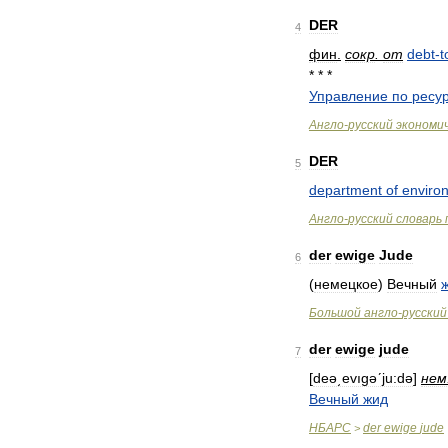
DER
4
фин
.
сокр
.
от
debt
-
t
* * *
Управление
по
ресу
Англо
-
русский
экономи
DER
5
department
of
enviro
Англо
-
русский
словарь
der
ewige
Jude
6
(
немецкое
)
Вечный
Большой
англо
-
русский
der
ewige
jude
7
[
deə͵evıgəʹju:də
]
нем
Вечный
жид
НБАРС
der
ewige
jude
>