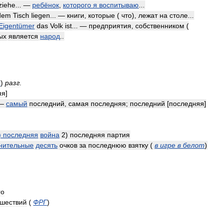
ziehe
... —
ребёнок
,
которого
я
воспитываю
...
dem
Tisch
liegen
... —
книги
,
которые
(
что
),
лежат
на
столе
...
Eigentümer
das
Volk
ist
... —
предприятия
,
собственником
(
ых
является
народ
..
r
)
разг
.
яя
]
—
самый
последний
,
самая
последняя
;
последний
[
последняя
]
)
последняя
война
2
)
последняя
партия
нительные
десять
очков
за
последнюю
взятку
(
в
игре
в
белот
)
ro
ешествий
(
ФРГ
)