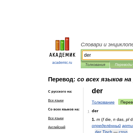
Словари и энциклоп
academic.ru
Толкования
Переводы
Перевод:
со всех языков на
der
С русского на:
Все языки
Толкование
Перев
Со всех языков на:
der
1
Все языки
1
.
m
(
f
die
,
n
das
,
pl
d
определённый
арти
Английский
der
Tisch
—
стол