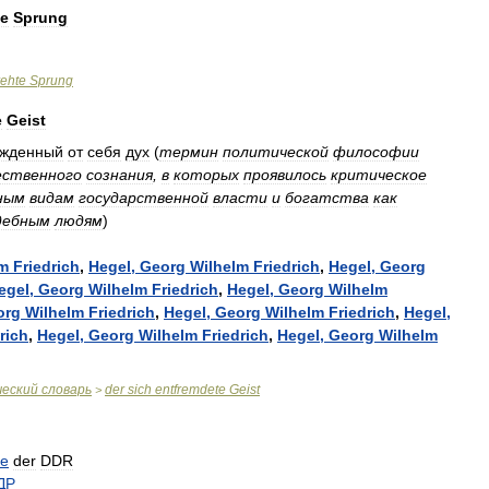
te
Sprung
ehte
Sprung
e
Geist
ужденный
от
себя
дух
(
термин
политической
философии
ственного
сознания
,
в
которых
проявилось
критическое
ным
видам
государственной
власти
и
богатства
как
дебным
людям
)
lm
Friedrich
,
Hegel
,
Georg
Wilhelm
Friedrich
,
Hegel
,
Georg
egel
,
Georg
Wilhelm
Friedrich
,
Hegel
,
Georg
Wilhelm
org
Wilhelm
Friedrich
,
Hegel
,
Georg
Wilhelm
Friedrich
,
Hegel
,
rich
,
Hegel
,
Georg
Wilhelm
Friedrich
,
Hegel
,
Georg
Wilhelm
ческий
словарь
der
sich
entfremdete
Geist
>
te
der
DDR
ДР