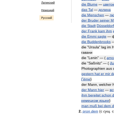
Латинский
die
Blume
—
цветок
das
Tal
—
долина
Немецкий
die
Menschen
—
л
Русский
der
Bruder
seiner
M
die
Stadt
Düsseldorf
der
Frank
kam
ihm
die
Emmi
sagte
—
die
Buddenbrooks
die
"
Ursula
"
lag
im
H
гавани
die
"
Lenin
" —
(
ато
die
"
Saßnitz
" —
(
ди
Photographien
aus
gestern
hat
er
mir
d
Гёте
)
der
Mann
,
welcher
h
der
Mann
hier
—
во
ihm
bereitet
schon
d
немецком
языке
)
man
muß
bei
dem
d
2
.
pron
dem
(
с
сущ
.
с