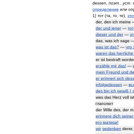
dessen
,
поэт
.
,
уст
.
определение
или
оп
1
)
тот
(
та
,
то
,
те
),
это
der
,
den
ich
meine
der
und
jener
—
тот
dieser
und
der
—
эт
das
,
was
ich
sage
was
ist
das
?
—
что
waren
das
herrliche
er
ist
bestraft
worde
erzähle
mir
das
!
—
mein
Freund
und
d
er
erinnert
sich
des
infolgedessen
—
вс
des
bin
ich
gewiß
(
wes
das
Herz
voll
is
глаголют
der
Wille
des
,
der
m
erinnere
dich
seiner
его
матери
!
wir
gedenken
derer