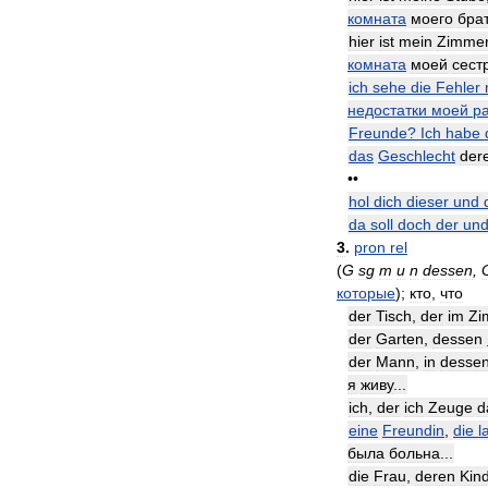
комната
моего
бра
hier
ist
mein
Zimme
комната
моей
сест
ich
sehe
die
Fehler
недостатки
моей
р
Freunde
?
Ich
habe
das
Geschlecht
der
••
hol
dich
dieser
und
da
soll
doch
der
un
3
.
pron
rel
(
G
sg
m
и
n
dessen
,
которые
);
кто
,
что
der
Tisch
,
der
im
Zi
der
Garten
,
dessen
der
Mann
,
in
desse
я
живу
...
ich
,
der
ich
Zeuge
d
eine
Freundin
,
die
l
была
больна
...
die
Frau
,
deren
Kin