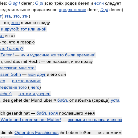
des
;
G
sg
f
deren
;
G
pl
всех
трёх
родов
deren
и
если
следует
ределительное
придаточное
предложение
derer
;
D
pl
denen
)
т
(
эта
,
это
,
эти
)
—
тот
,
кого
я
имею
в
виду
и
другой
;
тот
или
иной
от
и
тот
—
то
,
что
я
говорю
это
(
такое
)?
Zeiten
!
—
ну
и
чудесные
же
это
были
времена
!
n
,
und
das
mit
Recht
—
он
наказан
,
и
по
праву
расскажи
мне
это
!
essen
Sohn
—
мой
друг
и
его
сын
sen
—
он
это
помнит
ледствие
того
(
чего
)
sicher
)
—
в
этом
я
уверен
t
,
des
gehet
der
Mund
über
≈
библ
.
от
избытка
(
сердца
)
уста
ich
gesandt
hat
—
библ
.
воля
пославшего
меня
Worte
und
derer
seiner
Mutter
!
—
вспомни
его
слова
и
слова
,
die
als
Opfer
des
Faschismus
ihr
Leben
ließen
—
мы
помним