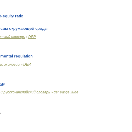
o
-
equity
ratio
рсам
окружающей
среды
ческий
словарь
DER
>
nmental
regulation
по
экологии
DER
>
жид
и
русско
-
английский
словарь
der
ewige
Jude
>
.