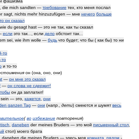
й
фашизма
,
die
mich
sandten
—
требование
тех
,
кто
меня
послал
er
sagt
,
nichts
mehr
hinzuzufügen
—
мне
нечего
больше
то
он
сказал
wie
du
gesagt
hast
—
это
не
так
,
как
ты
сказал
 —
если
это
так
...,
если
дело
обстоит
так
...
em
sei
,
wie
ihm
wolle
—
будь
что
будет
;
что
бы
(
как
бы
)
то
ни
й
-
то
-
то
о
и
то
-
то
естоимения
он
(
она
,
оно
,
они
)
t
—
он
мне
это
сказал
!
—
он
слова
не
сдержит
!
чтобы
он
да
заплатил
!
sein
—
это
,
кажется
,
они
den
ganzen
Tag
—
они
(
напр
.,
дети
)
смеются
и
шумят
весь
твительное
(
во
избежание
повторения
)
tisch
,
daneben
der
meines
Bruders
—
это
мой
письменный
стол
,
ый
стол
)
моего
брата
,
daneben
die
meines
Bruders
—
здесь
моя
комната
,
рядом
-