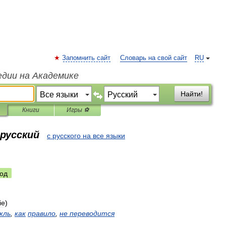
Запомнить сайт
Словарь на свой сайт
RU
едии на Академике
Найти!
Книги
Игры ⚽
 русский
с русского на все языки
од
ie
)
кль
,
как
правило
,
не
переводится