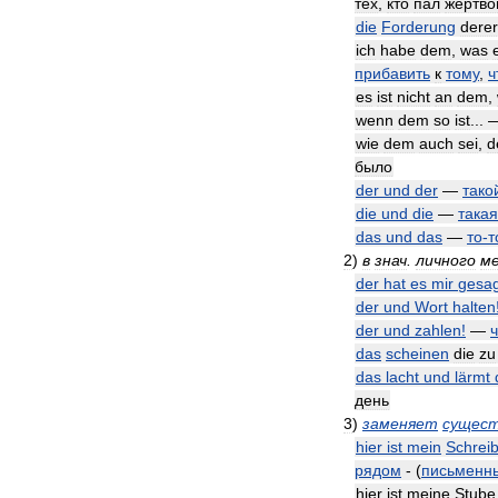
тех
,
кто
пал
жертво
die
Forderung
derer
ich
habe
dem
,
was
прибавить
к
тому
,
ч
es
ist
nicht
an
dem
,
wenn
dem
so
ist
...
wie
dem
auch
sei
,
d
было
der
und
der
—
тако
die
und
die
—
такая
das
und
das
—
то
-
т
2
)
в
знач
.
личного
м
der
hat
es
mir
gesag
der
und
Wort
halten
der
und
zahlen
!
—
das
scheinen
die
zu
das
lacht
und
lärmt
день
3
)
заменяет
сущес
hier
ist
mein
Schreib
рядом
- (
письменн
hier
ist
meine
Stube