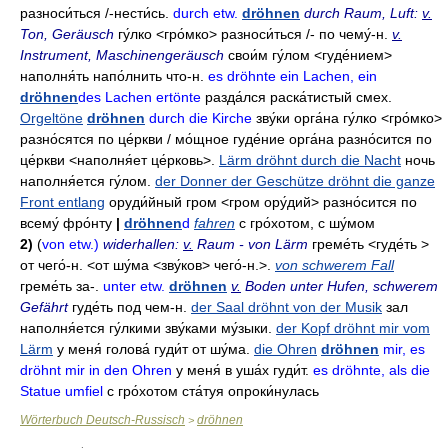
разноси́ться
/-
нести́сь
.
durch etw.
dröhnen
durch Raum, Luft:
v.
Ton, Geräusch
гу́лко
<гро́мко>
разноси́ться
/-
по чему́-н
.
v.
Instrument, Maschinengeräusch
свои́м гу́лом
<гуде́нием>
наполня́ть
напо́лнить что-н
.
es dröhnte ein Lachen, ein
dröhnen
des Lachen ertönte
разда́лся раска́тистый смех
.
Orgeltöne
dröhnen
durch die Kirche
зву́ки орга́на гу́лко
<гро́мко>
разно́сятся по це́ркви / мо́щное гуде́ние орга́на разно́сится по
це́ркви
<наполня́ет це́рковь>.
Lärm dröhnt durch die Nacht
ночь
наполня́ется гу́лом
.
der Donner der Geschütze dröhnt die ganze
Front entlang
оруди́йный гром
<гром ору́дий>
разно́сится по
всему́ фро́нту
|
dröhnen
d
fahren
с гро́хотом
,
с шу́мом
2)
(
von etw.)
widerhallen:
v.
Raum - von Lärm
греме́ть
<гуде́ть >
от чего́-н
. <от шу́ма <зву́ков>
чего́-н.>.
von schwerem Fall
греме́ть
за-.
unter etw.
dröhnen
v.
Boden unter Hufen, schwerem
Gefährt
гуде́ть под чем-н
.
der Saal dröhnt von der Musik
зал
наполня́ется гу́лкими зву́ками му́зыки
.
der Kopf dröhnt mir vom
Lärm
у меня́ голова́ гуди́т от шу́ма
.
die Ohren
dröhnen
mir, es
dröhnt mir in den Ohren
у меня́ в уша́х гуди́т
.
es dröhnte, als die
Statue umfiel
с гро́хотом ста́туя опроки́нулась
Wörterbuch Deutsch-Russisch
dröhnen
>