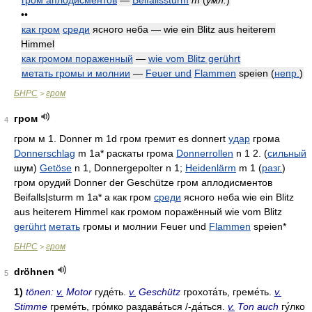
гром аплодисментов
—
Beifallssturm
m
(
умл.
)
••
как гром
среди
ясного неба — wie ein Blitz aus heiterem
Himmel
как громом пораженный
—
wie vom Blitz gerührt
метать громы и молнии
—
Feuer und
Flammen
speien
(
непр.
)
БНРС
гром
>
гром
4
гром м 1. Donner m 1d гром гремит es donnert
удар
грома
Donnerschlag
m 1a* раскаты грома
Donnerrollen
n 1 2. (
сильный
шум)
Getöse
n 1, Donnergepolter n 1;
Heidenlärm
m 1 (
разг.
)
гром орудий Donner der Geschütze гром аплодисментов
Beifalls|sturm m 1a* а как гром
среди
ясного неба wie ein Blitz
aus heiterem Himmel как громом поражённый wie vom Blitz
gerührt
метать
громы и молнии Feuer und
Flammen
speien*
БНРС
гром
>
dröhnen
5
1)
tönen:
v.
Motor
гуде́ть
.
v.
Geschütz
грохота́ть
,
греме́ть
.
v.
Stimme
греме́ть
,
гро́мко раздава́ться
/-
да́ться
.
v.
Ton auch
гу́лко