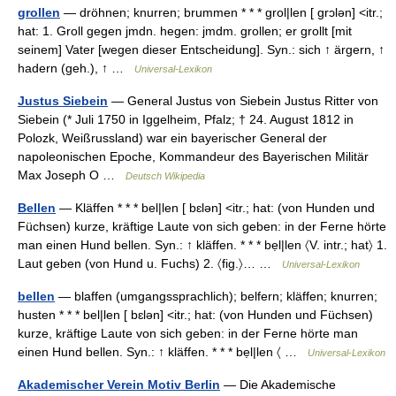
grollen
— dröhnen; knurren; brummen * * * grol|len [ grɔlən] <itr.;
hat: 1. Groll gegen jmdn. hegen: jmdm. grollen; er grollt [mit
seinem] Vater [wegen dieser Entscheidung]. Syn.: sich ↑ ärgern, ↑
hadern (geh.), ↑ …
Universal-Lexikon
Justus Siebein
— General Justus von Siebein Justus Ritter von
Siebein (* Juli 1750 in Iggelheim, Pfalz; † 24. August 1812 in
Polozk, Weißrussland) war ein bayerischer General der
napoleonischen Epoche, Kommandeur des Bayerischen Militär
Max Joseph O …
Deutsch Wikipedia
Bellen
— Kläffen * * * bel|len [ bɛlən] <itr.; hat: (von Hunden und
Füchsen) kurze, kräftige Laute von sich geben: in der Ferne hörte
man einen Hund bellen. Syn.: ↑ kläffen. * * * bẹl|len 〈V. intr.; hat〉 1.
Laut geben (von Hund u. Fuchs) 2. 〈fig.〉… …
Universal-Lexikon
bellen
— blaffen (umgangssprachlich); belfern; kläffen; knurren;
husten * * * bel|len [ bɛlən] <itr.; hat: (von Hunden und Füchsen)
kurze, kräftige Laute von sich geben: in der Ferne hörte man
einen Hund bellen. Syn.: ↑ kläffen. * * * bẹl|len 〈 …
Universal-Lexikon
Akademischer Verein Motiv Berlin
— Die Akademische