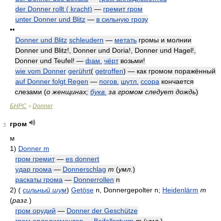
der Donner rollt ( kracht)
—
гремит гром
unter Donner und Blitz
—
в сильную грозу
••
Donner und Blitz
schleudern
—
метать
громы и молнии
Donner und Blitz!, Donner und Doria!, Donner und Hagel!,
Donner und Teufel! —
фам.
чёрт
возьми!
wie vom Donner
gerührt
(
getroffen
) — как громом поражённый
auf Donner folgt Regen
—
погов.
шутл.
ссора
кончается
слезами
(
о женщинах;
букв.
за громом следует дождь
)
БНРС
Donner
>
гром
3
м
1)
Donner m
гром гремит
—
es donnert
удар грома
—
Donnerschlag
m
(
умл.
)
раскаты грома
—
Donnerrollen
n
2)
(
сильный шум
)
Getöse
n, Donnergepolter n;
Heidenlärm
m
(
разг.
)
гром орудий
—
Donner der Geschütze