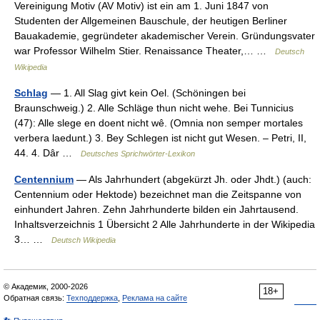
Vereinigung Motiv (AV Motiv) ist ein am 1. Juni 1847 von
Studenten der Allgemeinen Bauschule, der heutigen Berliner
Bauakademie, gegründeter akademischer Verein. Gründungsvater
war Professor Wilhelm Stier. Renaissance Theater,… …
Deutsch
Wikipedia
Schlag
— 1. All Slag givt kein Oel. (Schöningen bei
Braunschweig.) 2. Alle Schläge thun nicht wehe. Bei Tunnicius
(47): Alle slege en doent nicht wê. (Omnia non semper mortales
verbera laedunt.) 3. Bey Schlegen ist nicht gut Wesen. – Petri, II,
44. 4. Dâr …
Deutsches Sprichwörter-Lexikon
Centennium
— Als Jahrhundert (abgekürzt Jh. oder Jhdt.) (auch:
Centennium oder Hektode) bezeichnet man die Zeitspanne von
einhundert Jahren. Zehn Jahrhunderte bilden ein Jahrtausend.
Inhaltsverzeichnis 1 Übersicht 2 Alle Jahrhunderte in der Wikipedia
3… …
Deutsch Wikipedia
© Академик, 2000-2026
18+
Обратная связь:
Техподдержка
,
Реклама на сайте