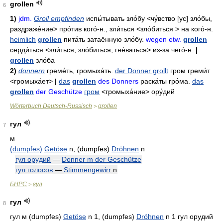
grollen
6
1)
jdm.
Groll empfinden
испы́тывать зло́бу
<чу́вство [ус] зло́бы,
раздраже́ние>
про́тив кого́-н
.,
зли́ться
<зло́биться >
на кого́-н
.
heimlich
grollen
пита́ть затаённую зло́бу
.
wegen etw.
grollen
серди́ться
<зли́ться, зло́биться, гне́ваться>
из-за чего́-н
.
|
grollen
зло́ба
2)
donnern
греме́ть
,
громыха́ть
.
der Donner grollt
гром греми́т
<громыха́ет>
|
das
grollen
des Donners
раска́ты гро́ма
.
das
grollen
der Geschütze
гром
<громыха́ние>
ору́дий
Wörterbuch Deutsch-Russisch
grollen
>
гул
7
м
(dumpfes)
Getöse
n, (dumpfes)
Dröhnen
n
гул орудий
—
Donner m der Geschütze
гул голосов
—
Stimmengewirr
n
БНРС
гул
>
гул
8
гул м (dumpfes)
Getöse
n 1, (dumpfes)
Dröhnen
n 1 гул орудий