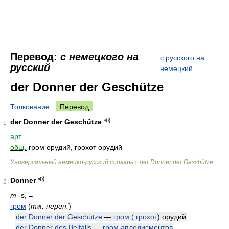
Перевод:
с немецкого на
с русского на
русский
немецкий
der Donner der Geschütze
Толкование
Перевод
der Donner der Geschütze
1
арт.
общ.
гром орудий, грохот орудий
Универсальный немецко-русский словарь
der Donner der Geschütze
>
Donner
2
m
-s,
=
гром
(
тж. перен.
)
der Donner der Geschütze
—
гром (
грохот
) орудий
der Donner des Beifalls
—
гром аплодисментов