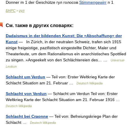
Donner m 1 der Geschütze гул голосов
Stimmengewirr
n 1
БНРС
гул
>
См. также в других словарях:
Dadaismus in der bildenden Kunst: Die »Abschaffung« der
Kunst
— In Zürich, in der neutralen Schweiz, trafen sich 1915
einige freigeistige, pazifistisch eingestellte Dichter, Maler und
Theaterleute, um dem Rationalismus ein anarchistisches Spottlied
zu singen. »Angeekelt von den Schlächtereien des… …
Universal-
Lexikon
Schlacht um Verdun
— Teil von: Erster Weltkrieg Karte der
Schlacht Situation am 21. Februar …
Deutsch Wikipedia
Schlacht von Verdun
— Schlacht um Verdun Teil von: Erster
Weltkrieg Karte der Schlacht Situation am 21. Februar 1916 …
Deutsch Wikipedia
Schlacht bei Craonne
— Teil von: Befreiungskriege Plan der
Schlacht …
Deutsch Wikipedia