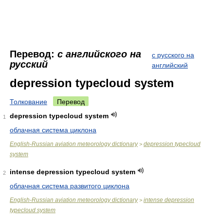
Перевод:
с английского на
с русского на
русский
английский
depression typecloud system
Толкование
Перевод
depression typecloud system
1
облачная система циклона
English-Russian aviation meteorology dictionary
depression typecloud
>
system
intense depression typecloud system
2
облачная система развитого циклона
English-Russian aviation meteorology dictionary
intense depression
>
typecloud system