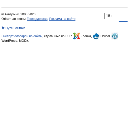
© Академик, 2000-2026
18+
Обратная связь:
Техподдержка
,
Реклама на сайте
👣 Путешествия
Экспорт словарей на сайты
, сделанные на PHP,
Joomla,
Drupal,
WordPress, MODx.