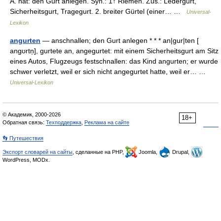
Ä. hat: den Gurt anlegen. Syn.: 1↑ Riemen. Zus.: Ledergurt,
Sicherheitsgurt, Tragegurt. 2. breiter Gürtel (einer… …
Universal-
Lexikon
angurten
— anschnallen; den Gurt anlegen * * * an|gur|ten [
angʊrtn̩], gurtete an, angegurtet: mit einem Sicherheitsgurt am Sitz
eines Autos, Flugzeugs festschnallen: das Kind angurten; er wurde
schwer verletzt, weil er sich nicht angegurtet hatte, weil er… …
Universal-Lexikon
© Академик, 2000-2026
18+
Обратная связь:
Техподдержка
,
Реклама на сайте
👣 Путешествия
Экспорт словарей на сайты
, сделанные на PHP,
Joomla,
Drupal,
WordPress, MODx.