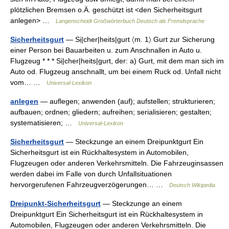
plötzlichen Bremsen o.Ä. geschützt ist <den Sicherheitsgurt
anlegen> …
Langenscheidt Großwörterbuch Deutsch als Fremdsprache
Sicherheitsgurt
— Sị|cher|heits|gurt 〈m. 1〉 Gurt zur Sicherung
einer Person bei Bauarbeiten u. zum Anschnallen in Auto u.
Flugzeug * * * Sị|cher|heits|gurt, der: a) Gurt, mit dem man sich im
Auto od. Flugzeug anschnallt, um bei einem Ruck od. Unfall nicht
vom… …
Universal-Lexikon
anlegen
— auflegen; anwenden (auf); aufstellen; strukturieren;
aufbauen; ordnen; gliedern; aufreihen; serialisieren; gestalten;
systematisieren; …
Universal-Lexikon
Sicherheitsgurt
— Steckzunge an einem Dreipunktgurt Ein
Sicherheitsgurt ist ein Rückhaltesystem in Automobilen,
Flugzeugen oder anderen Verkehrsmitteln. Die Fahrzeuginsassen
werden dabei im Falle von durch Unfallsituationen
hervorgerufenen Fahrzeugverzögerungen… …
Deutsch Wikipedia
Dreipunkt-Sicherheitsgurt
— Steckzunge an einem
Dreipunktgurt Ein Sicherheitsgurt ist ein Rückhaltesystem in
Automobilen, Flugzeugen oder anderen Verkehrsmitteln. Die