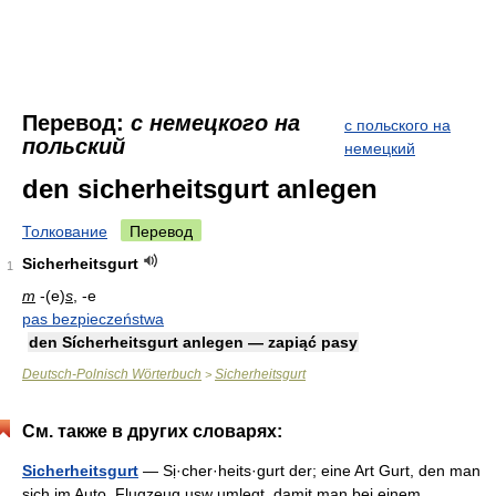
Перевод:
с немецкого на
с польского на
польский
немецкий
den sicherheitsgurt anlegen
Толкование
Перевод
Sicherheitsgurt
1
m
-(e)
s
, -e
pas bezpieczeństwa
den Sícherheitsgurt anlegen — zapiąć pasy
Deutsch-Polnisch Wörterbuch
Sicherheitsgurt
>
См. также в других словарях:
Sicherheitsgurt
— Sị·cher·heits·gurt der; eine Art Gurt, den man
sich im Auto, Flugzeug usw umlegt, damit man bei einem