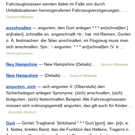
Fahrzeuginsassen werden dabei im Falle von durch
Unfallsituationen hervorgerufenen Fahrzeugverzögerungen… …
Deutsch Wikipedia
anschnallen
— angurten; den Gurt anlegen * * * an|schnal|len [
anʃnalən], schnallte an, angeschnallt <tr.; hat: mit Riemen, Gurten
o. Ä. festmachen: die Skier anschnallen; im Flugzeug muss man
sich anschnallen. Syn.: ↑ angurten. * * * ạn||schnal|len 〈V. tr …
Universal-Lexikon
Neu Hampshire
— New Hampshire (Details) …
Deutsch Wikipedia
New Hampshire
— (Details) …
Deutsch Wikipedia
angurten, sich
— sich angurten V. (Oberstufe) den
Sicherheitsgurt anlegen Synonyme: (sich) anschnallen, (sich)
festgurten, (sich) festschnallen Beispiel: Alle Fahrzeuginsassen
müssen sich ordnungsgemäß angurten, das gilt auch für Kinder …
Extremes Deutsch
Gurt
— Gürtel; Tragband; Stützband * * * Gurt [gʊrt], der; [e]s, e:
1. festes, breites Band, das die Funktion des Haltens, Tragens o.