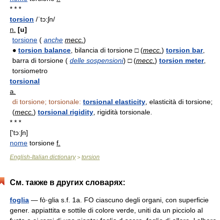
* * *
torsion
/ˈtɔ:ʃn/
n.
[u]
torsione
(
anche
mecc.
)
●
torsion balance
, bilancia di torsione □ (
mecc.
)
torsion bar
,
barra di torsione (
delle sospensioni
) □ (
mecc.
)
torsion meter
,
torsiometro
torsional
a.
di torsione; torsionale:
torsional elasticity
, elasticità di torsione;
(
mecc.
)
torsional rigidity
, rigidità torsionale.
* * *
['tɔːʃn]
nome
torsione
f.
English-Italian dictionary
torsion
>
См. также в других словарях:
foglia
— fò·glia s.f. 1a. FO ciascuno degli organi, con superficie
gener. appiattita e sottile di colore verde, uniti da un picciolo al