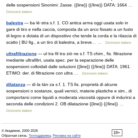
delle sospensioni Sinonimi: 2asse. {{line}} {{/line}} DATA: 1664 …
Dizionario italiano
balestra
— ba·lè·stra s.f. 1. CO antica arma oggi usata solo in
gare di tiro e nella caccia, composta da un arco fissato a un fusto
di legno e dotata di un dispositivo che tende la corda e la rilascia di
scatto | BU fig., a un tiro di balestra, a breve… …
Dizionario italiano
ultrafiltrazione
— ul·tra·fil·tra·zió·ne s.f. TS chim., fis. filtrazione
mediante ultrafiltri, usata spec. per la separazione delle
sospensioni colloidali dalle soluzioni {{line}} {{/line}} DATA: 1961.
ETIMO: der. di filtrazione con ultra …
Dizionario italiano
dilatanza
— di·la·tàn·za s.f. 1. TS fis. proprietà di alcune
sospensioni o sostanze, quali vernici, materie plastiche e sim., di
comportarsi come liquidi a moderata viscosità oppure di indurirsi a
seconda delle condizioni 2. OB dilatazione {{line}} {{/line}} …
Dizionario italiano
© Академик, 2000-2026
18+
Обратная связь:
Техподдержка
,
Реклама на сайте