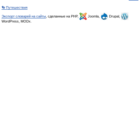
👣 Путешествия
Экспорт словарей на сайты
, сделанные на PHP,
Joomla,
Drupal,
WordPress, MODx.