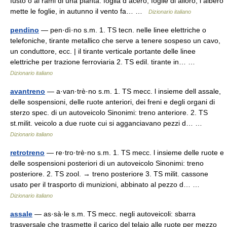
fusto o ai rami di una pianta: foglia d acero, foglie di alloro, l albero
mette le foglie, in autunno il vento fa… …
Dizionario italiano
pendino
— pen·dì·no s.m. 1. TS tecn. nelle linee elettriche o
telefoniche, tirante metallico che serve a tenere sospeso un cavo,
un conduttore, ecc. | il tirante verticale portante delle linee
elettriche per trazione ferroviaria 2. TS edil. tirante in… …
Dizionario italiano
avantreno
— a·van·trè·no s.m. 1. TS mecc. l insieme dell assale,
delle sospensioni, delle ruote anteriori, dei freni e degli organi di
sterzo spec. di un autoveicolo Sinonimi: treno anteriore. 2. TS
st.milit. veicolo a due ruote cui si agganciavano pezzi d… …
Dizionario italiano
retrotreno
— re·tro·trè·no s.m. 1. TS mecc. l insieme delle ruote e
delle sospensioni posteriori di un autoveicolo Sinonimi: treno
posteriore. 2. TS zool. → treno posteriore 3. TS milit. cassone
usato per il trasporto di munizioni, abbinato al pezzo d… …
Dizionario italiano
assale
— as·sà·le s.m. TS mecc. negli autoveicoli: sbarra
trasversale che trasmette il carico del telaio alle ruote per mezzo