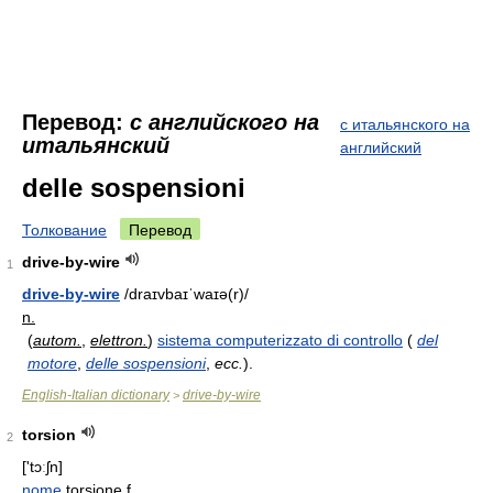
Перевод:
с английского на
с итальянского на
итальянский
английский
delle sospensioni
Толкование
Перевод
drive-by-wire
1
drive-by-wire
/draɪvbaɪˈwaɪə(r)/
n.
(
autom.
,
elettron.
)
sistema computerizzato di controllo
(
del
motore
,
delle sospensioni
,
ecc.
).
English-Italian dictionary
drive-by-wire
>
torsion
2
['tɔːʃn]
nome
torsione
f.