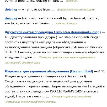
permit a mechanical deicing in flight …
Wiktionary
deicing
— v. remove ice from …
English contemporary dictionary
deicing
— Removing ice from aircraft by mechanical, thermal,
electrical, or chemical means …
Aviation dictionary
Двухступенчатая процедура (Two step deicing/anti-icing)
—
4.8 Двухступенчатая процедура (Two step deicing/anti icing) :
состоит из двух ступеней: удаление обледенения и
антиобледенительная защита (обработка). Источник: Письмо
03.10 7: Рекомендации по противообледенительной обработке
воздушных судов …
Словарь-справочник терминов нормативно-
технической документации
Жидкость для удаления обледенения (Deicing fluid)
— 4.11
Жидкость для удаления обледенения (Deicing fluid) .
Существуют следующие типы жидкостей для удаления
обледенения: Горячая вода; Нагретые жидкости тип I с водой в
соответствии со стандартом ISO 11075/AMS 1424 в смеси с
водой; Нагретые смеси… …
Словарь-справочник терминов
нормативно-технической документации