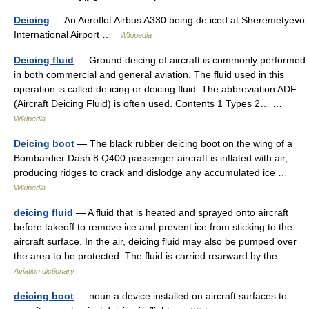
Deicing
— An Aeroflot Airbus A330 being de iced at Sheremetyevo
International Airport …
Wikipedia
Deicing fluid
— Ground deicing of aircraft is commonly performed
in both commercial and general aviation. The fluid used in this
operation is called de icing or deicing fluid. The abbreviation ADF
(Aircraft Deicing Fluid) is often used. Contents 1 Types 2… …
Wikipedia
Deicing boot
— The black rubber deicing boot on the wing of a
Bombardier Dash 8 Q400 passenger aircraft is inflated with air,
producing ridges to crack and dislodge any accumulated ice …
Wikipedia
deicing fluid
— A fluid that is heated and sprayed onto aircraft
before takeoff to remove ice and prevent ice from sticking to the
aircraft surface. In the air, deicing fluid may also be pumped over
the area to be protected. The fluid is carried rearward by the… …
Aviation dictionary
deicing boot
— noun a device installed on aircraft surfaces to