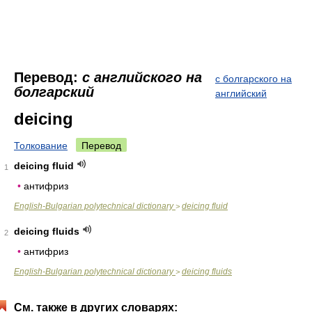
Перевод:
с английского на
с болгарского на
болгарский
английский
deicing
Толкование
Перевод
deicing fluid
1
•
антифриз
English-Bulgarian polytechnical dictionary
deicing fluid
>
deicing fluids
2
•
антифриз
English-Bulgarian polytechnical dictionary
deicing fluids
>
См. также в других словарях: