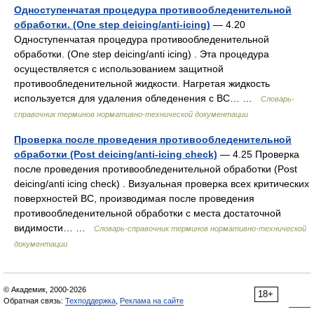
Одноступенчатая процедура противообледенительной
обработки. (One step deicing/anti-icing)
— 4.20
Одноступенчатая процедура противообледенительной
обработки. (One step deicing/anti icing) . Эта процедура
осуществляется с использованием защитной
противообледенительной жидкости. Нагретая жидкость
используется для удаления обледенения с ВС… …
Словарь-
справочник терминов нормативно-технической документации
Проверка после проведения противообледенительной
обработки (Post deicing/anti-icing check)
— 4.25 Проверка
после проведения противообледенительной обработки (Post
deicing/anti icing check) . Визуальная проверка всех критических
поверхностей ВС, производимая после проведения
противообледенительной обработки с места достаточной
видимости… …
Словарь-справочник терминов нормативно-технической
документации
© Академик, 2000-2026
18+
Обратная связь:
Техподдержка
,
Реклама на сайте