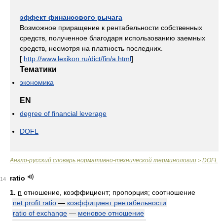
эффект финансового рычага
Возможное приращение к рентабельности собственных
средств, полученное благодаря использованию заемных
средств, несмотря на платность последних.
[
http://www.lexikon.ru/dict/fin/a.html
]
Тематики
экономика
EN
degree of financial leverage
DOFL
Англо-русский словарь нормативно-технической терминологии
DOFL
>
ratio
14
1.
n
отношение, коэффициент; пропорция; соотношение
net profit ratio
—
коэффициент рентабельности
ratio of exchange
—
меновое отношение