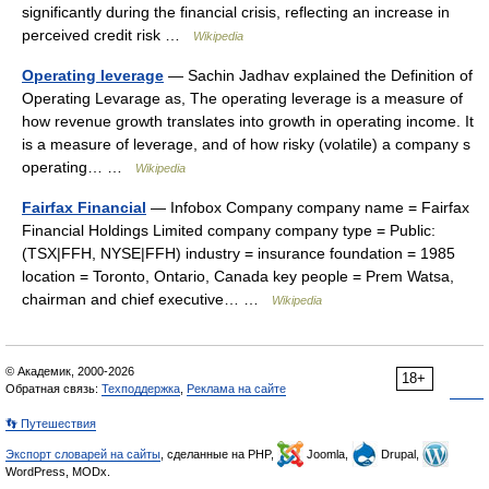
significantly during the financial crisis, reflecting an increase in
perceived credit risk …
Wikipedia
Operating leverage
— Sachin Jadhav explained the Definition of
Operating Levarage as, The operating leverage is a measure of
how revenue growth translates into growth in operating income. It
is a measure of leverage, and of how risky (volatile) a company s
operating… …
Wikipedia
Fairfax Financial
— Infobox Company company name = Fairfax
Financial Holdings Limited company company type = Public:
(TSX|FFH, NYSE|FFH) industry = insurance foundation = 1985
location = Toronto, Ontario, Canada key people = Prem Watsa,
chairman and chief executive… …
Wikipedia
© Академик, 2000-2026
18+
Обратная связь:
Техподдержка
,
Реклама на сайте
👣 Путешествия
Экспорт словарей на сайты
, сделанные на PHP,
Joomla,
Drupal,
WordPress, MODx.