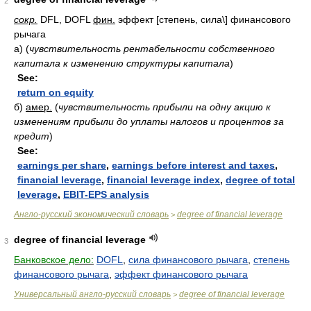
2
сокр.
DFL, DOFL
фин.
эффект [степень, сила\] финансового
рычага
а)
(
чувствительность рентабельности собственного
капитала к изменению структуры капитала
)
See:
return on equity
б)
амер.
(
чувствительность прибыли на одну акцию к
изменениям прибыли до уплаты налогов и процентов за
кредит
)
See:
earnings per share
,
earnings before interest and taxes
,
financial leverage
,
financial leverage index
,
degree of total
leverage
,
EBIT-EPS analysis
Англо-русский экономический словарь
degree of financial leverage
>
degree of financial leverage
3
Банковское дело:
DOFL
,
сила финансового рычага
,
степень
финансового рычага
,
эффект финансового рычага
Универсальный англо-русский словарь
degree of financial leverage
>