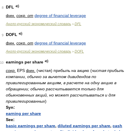
DFL
8
фин.
сокр. от
degree of financial leverage
Англо-русский экономический словарь
DFL
>
DOFL
9
фин.
сокр. от
degree of financial leverage
Англо-русский экономический словарь
DOFL
>
earnings per share
10
сокр.
EPS
фин.
(чистая) прибыль на акцию
(
чистая прибыль
компании, обычно за вычетом дивидендов по
привилегированным акциям, в расчете на одну акцию в
обращении; обычно рассчитывается только для
обыкновенных акций, но может рассчитываться и для
привилегированных
)
Syn:
earning per share
See:
basic earnings per share
,
diluted earnings per share
,
cash