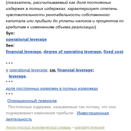
(
показатель, рассчитываемый как доля постоянных
издержек в полных издержках; характеризует степень
чувствительности рентабельности собственного
капитала или прибыли до уплаты налогов и процентов по
кредитам к изменениям объема реализации
)
Syn:
operational leverage
See:
financial leverage
,
degree of operating leverage
,
fixed cost
* * *
=
operational leverage
;
см.
financial leverage
;
leverage
.
* * *
доля постоянных издержек в полных издержках
* * *
Операционный левередж
.
Постоянные издержки, называемые так потому, что они
подчеркивают изменения прибыли
.
Инвестиционная
деятельность
.
Англо-русский экономический словарь
operating leverage
>