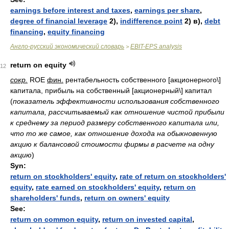
earnings before interest and taxes
,
earnings per share
,
degree of financial leverage
2),
indifference point
2) в),
debt
financing
,
equity financing
Англо-русский экономический словарь
EBIT-EPS analysis
>
return on equity
12
сокр.
ROE
фин.
рентабельность собственного [акционерного\]
капитала, прибыль на собственный [акционерный\] капитал
(
показатель эффективности использования собственного
капитала, рассчитываемый как отношение чистой прибыли
к среднему за период размеру собственного капитала или,
что то же самое, как отношение дохода на обыкновенную
акцию к балансовой стоимости фирмы в расчете на одну
акцию
)
Syn:
return on stockholders' equity
,
rate of return on stockholders'
equity
,
rate earned on stockholders' equity
,
return on
shareholders' funds
,
return on owners' equity
See:
return on common equity
,
return on invested capital
,