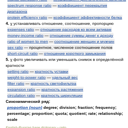
spectrum response ratio
—
коэффициент перекрытия
диапазона
protein efficiency ratio
—
коэффициент эффективности белка
4.
v
устанавливать отношение, соотношение, пропорцию
expenses ratio
—
отношение расходов ко всем активам
money-income ratio
—
отношение суммы денег к доходу
ratio of women to men
—
соотношение женщин и мужчин
sex ratio
— процентное, численное соотношение полов
short-circuit ratio
—
отношение короткого замыкания
5.
v
фото увеличивать или уменьшать снимок в определённой
кратности
setting ratio
—
кратность уставки
weight-to-power ratio
—
удельный вес
filter ratio
—
кратность светофильтра
expansion ratio
—
кратность растяжения
circulation ratio
—
кратность циркуляции
Синонимический ряд:
proportion (noun)
degree; division; fraction; frequency;
percentage; proportion; quota; quotient; rate; relationship;
scale
English-Russian base dictionary
ratio
>