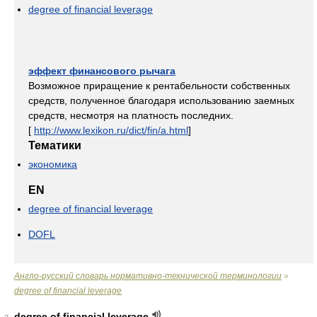
degree of financial leverage
эффект финансового рычага
Возможное приращение к рентабельности собственных
средств, полученное благодаря использованию заемных
средств, несмотря на платность последних.
[
http://www.lexikon.ru/dict/fin/a.html
]
Тематики
экономика
EN
degree of financial leverage
DOFL
Англо-русский словарь нормативно-технической терминологии
>
degree of financial leverage
degree of financial leverage