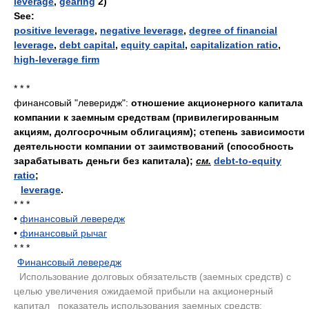
leverage
,
gearing
2)
See:
positive leverage
,
negative leverage
,
degree of financial
leverage
,
debt capital
,
equity capital
,
capitalization ratio
,
high-leverage firm
* * *
финансовый "леверидж":
отношение акционерного капитала
компании к заемным средствам (привилегированным
акциям, долгосрочным облигациям); степень зависимости
деятельности компании от заимствований (способность
зарабатывать деньги без капитала);
см.
debt-to-equity
ratio
;
leverage
.
* * *
•
финансовый левередж
•
финансовый рычаг
* * *
Финансовый левередж
.
Использование долговых обязательств (заемных средств) с
целью увеличения ожидаемой прибыли на акционерный
капитал
.
показатель использования заемных средств;