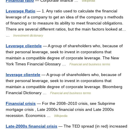
Financial ratio
— Corporate finance …
Wikipedia
Leverage Ratio
— 1. Any ratio used to calculate the financial
leverage of a company to get an idea of the company s methods
of financing or to measure its ability to meet financial obligations.
There are several different ratios, but the main factors looked at…
…
Investment dictionary
Leverage clientele
— A group of shareholders who, because of
their personal leverage, seek to invest in corporations that
maintain a compatible degree of corporate leverage. The New
York Times Financial Glossary …
Financial and business terms
leverage clientele
— A group of shareholders who, because of
their personal leverage, seek to invest in corporations that
maintain a compatible degree of corporate leverage. Bloomberg
Financial Dictionary …
Financial and business terms
Financial crisis
— For the 2008–2010 crisis, see Subprime
mortgage crisis , Late 2000s financial crisis and Late 2000s
recession. Economics …
Wikipedia
Late-2000s financial crisis
— The TED spread (in red) increased