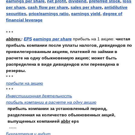
earnings per share
,
net profit
,
dividend
,
preferred stock
,
loss
per share
,
cash flow per share
,
sales per share
,
antidilutive
securities
,
price/earnings ratio
,
earnings yield
,
degree of
financial leverage
* * *
abbrev.
:
EPS
earnings per share
прибыль на 1 акцию:
чистая
прибыль компании после уплаты налогов, дивидендов по
привилегированным акциям, платежей по займам в
расчете на одну обыкновенную акцию; может быть
распределена в виде дивидендов или переведена в
резервы.
* * *
прибыли на акцию
* * *
Инвестиционная деятельность
прибыль компании в расчете на одну акцию
прибыль компании за установленный период,
разделенная на количество обыкновенных акций,
выпущенных компанией
abbr
eps
-----
Бухгалтерия и аудит