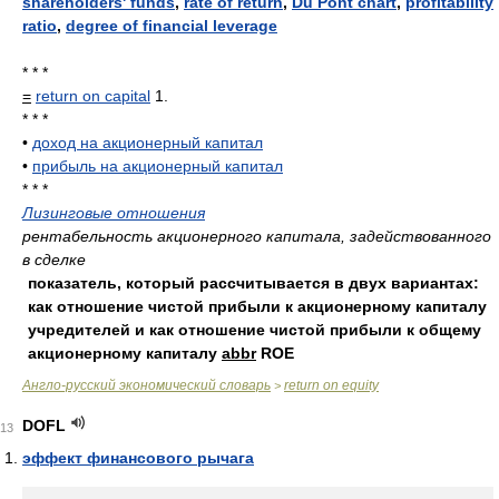
shareholders' funds
,
rate of return
,
Du Pont chart
,
profitability
ratio
,
degree of financial leverage
* * *
=
return on capital
1.
* * *
•
доход на акционерный капитал
•
прибыль на акционерный капитал
* * *
Лизинговые отношения
рентабельность акционерного капитала, задействованного
в сделке
показатель, который рассчитывается в двух вариантах:
как отношение чистой прибыли к акционерному капиталу
учредителей и как отношение чистой прибыли к общему
акционерному капиталу
abbr
ROE
Англо-русский экономический словарь
return on equity
>
DOFL
13
эффект финансового рычага