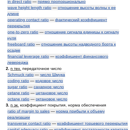
in direct ratio
—
прямо пропорционально
wave height length ratio
—
отношение высоты волны к ее
длине
operating contact ratio
—
фактический коэффициент
перекрытия
one-to-zero ratio
—
отношение сигнала единицы к сигналу
нуля
freeboard ratio
—
отношение высоты надводного борта к
осадке
financial leverage ratio
—
коэффициент финансового
левереджа
2.
n тех.
передаточное число
Schmuck ratio
—
число Шмука
coding ratio
—
кодовое число
sugar ratio
—
сахарное число
cetane ratio
—
цетановое число
octane ratio
—
октановое число
3.
n эк.
коэффициент покрытия, норма обеспечения
ratio of margin to sales
—
норма прибыли к объему
реализации
transverse contact ratio
—
коэффициент торцевого перекрытия
capital adequacy ratio
—
коэффициент достаточности капитала