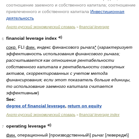
соотношение заемного и собственного капитала; соотношение
привлеченного и собственного капитала
Инвестиционная
деятельность
.
Англо-русский экономический словарь
financial leverage
>
financial leverage index
6
сокр.
FLI
фин.
индекс финансового рычага
*
(
характеризует
эффективность использования финансового рычага;
рассчитывается как отношение рентабельности
собственного капитала к рентабельности совокупных
активов, скорректированных с учетом метода
финансирования; если этот показатель больше единицы,
то использование заемного капитала считается
эффективным
)
See:
degree of financial leverage
,
return on equity
Англо-русский экономический словарь
financial leverage index
>
operating leverage
7
фин.
операционный [производственный\] рычаг [левередж\]