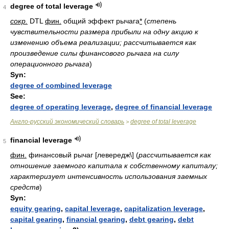
degree of total leverage
4
сокр.
DTL
фин.
общий эффект рычага
*
(
степень
чувствительности размера прибыли на одну акцию к
изменению объема реализации; рассчитывается как
произведение силы финансового рычага на силу
операционного рычага
)
Syn:
degree of combined leverage
See:
degree of operating leverage
,
degree of financial leverage
Англо-русский экономический словарь
degree of total leverage
>
financial leverage
5
фин.
финансовый рычаг [левередж\]
(
рассчитывается как
отношение заемного капитала к собственному капиталу;
характеризует интенсивность использования заемных
средств
)
Syn:
equity gearing
,
capital leverage
,
capitalization leverage
,
capital gearing
,
financial gearing
,
debt gearing
,
debt