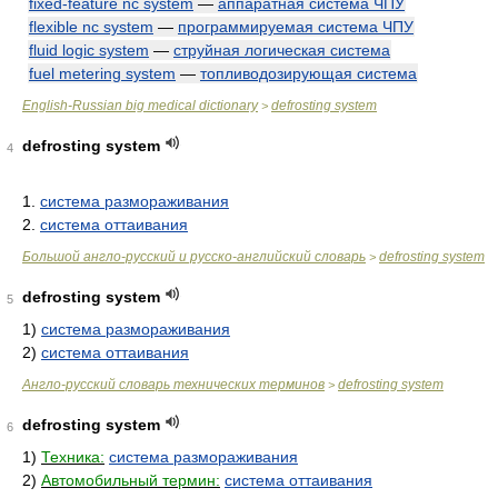
fixed-feature nc system
—
аппаратная система ЧПУ
flexible nc system
—
программируемая система ЧПУ
fluid logic system
—
струйная логическая система
fuel metering system
—
топливодозирующая система
English-Russian big medical dictionary
defrosting system
>
defrosting system
4
1.
система размораживания
2.
система оттаивания
Большой англо-русский и русско-английский словарь
defrosting system
>
defrosting system
5
1)
система размораживания
2)
система оттаивания
Англо-русский словарь технических терминов
defrosting system
>
defrosting system
6
1)
Техника:
система размораживания
2)
Автомобильный термин:
система оттаивания