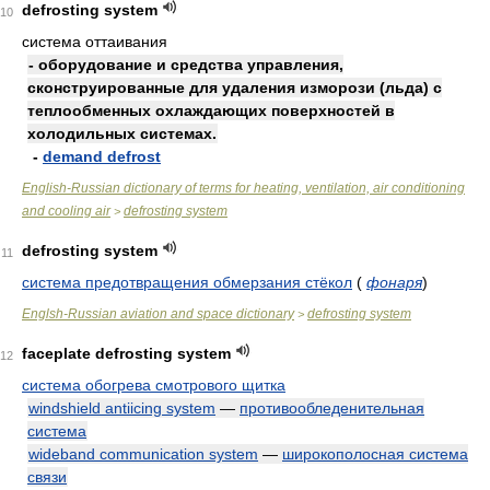
defrosting system
10
система оттаивания
- оборудование и средства управления,
сконструированные для удаления изморози (льда) с
теплообменных охлаждающих поверхностей в
холодильных системах.
-
demand defrost
English-Russian dictionary of terms for heating, ventilation, air conditioning
and cooling air
defrosting system
>
defrosting system
11
система предотвращения обмерзания стёкол
(
фонаря
)
Englsh-Russian aviation and space dictionary
defrosting system
>
faceplate defrosting system
12
система обогрева смотрового щитка
windshield antiicing system
—
противообледенительная
система
wideband communication system
—
широкополосная система
связи