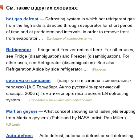
См. также в других словарях:
hot gas defrost
— Defrosting system in which hot refrigerant gas
from the high side is directed through evaporator for short period
of time and at predetermined intervals, in order to remove frost
from evaporator …
Dictionary of automotive terms
Refrigerator
— Fridge and Freezer redirect here. For other uses,
see Fridge (disambiguation) and Freezer (disambiguation). For
other uses, see Refrigerator (disambiguation). See also:
Refrigeration A side by side refrigerator …
Wikipedia
система оттаивания
— (напр. угля в вагонах в специальных
тепляках) [А.С.Гольдберг. Англо русский энергетический
словарь. 2006 г.] Тематики энергетика в целом EN defrosting
system …
Справочник технического переводчика
Martian geyser
— Artist concept showing sand laden jets erupting
from Martian geysers. (Published by NASA; artist: Ron Miller.) …
Wikipedia
Auto-defrost
— Auto defrost, automatic defrost or self defrosting