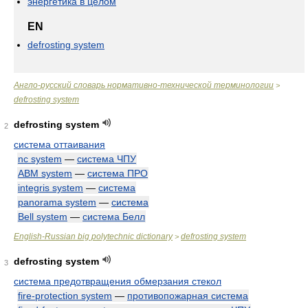
энергетика в целом
EN
defrosting system
Англо-русский словарь нормативно-технической терминологии
>
defrosting system
defrosting system
2
система оттаивания
nc system
—
система ЧПУ
ABM system
—
система ПРО
integris system
—
система
panorama system
—
система
Bell system
—
система Белл
English-Russian big polytechnic dictionary
defrosting system
>
defrosting system
3
система предотвращения обмерзания стекол
fire-protection system
—
противопожарная система