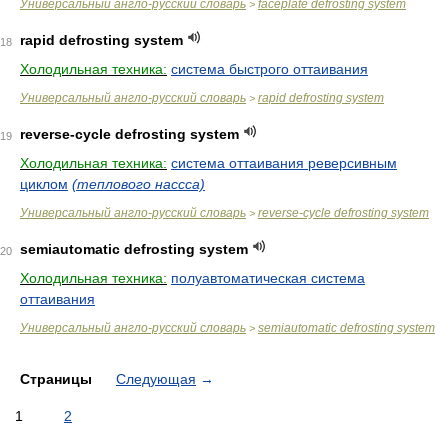
Универсальный англо-русский словарь
faceplate defrosting system
>
rapid defrosting system
18
Холодильная техника:
система быстрого оттаивания
Универсальный англо-русский словарь
rapid defrosting system
>
reverse-cycle defrosting system
19
Холодильная техника:
система оттаивания реверсивным
циклом
(теплового нассса)
Универсальный англо-русский словарь
reverse-cycle defrosting system
>
semiautomatic defrosting system
20
Холодильная техника:
полуавтоматическая система
оттаивания
Универсальный англо-русский словарь
semiautomatic defrosting system
>
Страницы
Следующая
→
1
2