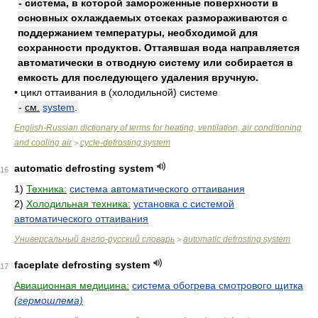
- система, в которой замороженные поверхности в
основных охлаждаемых отсеках размораживаются с
поддержанием температуры, необходимой для
сохранности продуктов. Оттаявшая вода направляется
автоматически в отводную систему или собирается в
емкость для последующего удаления вручную.
•
цикл оттаивания в (холодильной) системе
-
см.
system
.
English-Russian dictionary of terms for heating, ventilation, air conditioning
and cooling air
cycle-defrosting system
>
automatic defrosting system
16
1)
Техника:
система автоматического оттаивания
2)
Холодильная техника:
установка с системой
автоматического оттаивания
Универсальный англо-русский словарь
automatic defrosting system
>
faceplate defrosting system
17
Авиационная медицина:
система обогрева смотрового щитка
(гермошлема)