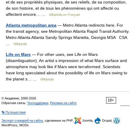
et de ses propriétés physiques, de ses reliefs, de sa composition,
de son histoire, et de tous les phénomènes qui ont affecté ou
affectent encore… …
Wikipédia en Français
Atlanta metropolitan area
— Metro Atlanta redirects here. For
the transit agency, see Metropolitan Atlanta Rapid Transit Authority.
Metro Atlanta Atlanta Sandy Springs Marietta, Georgia MSA CSA
…
Wikipedia
Life on Mars
— For other uses, see Life on Mars
(disambiguation). An artist s impression of what Mars surface and
atmosphere may look like if Mars were terraformed. Scientists
have long speculated about the possibility of life on Mars owing to
the planet s… …
Wikipedia
© Академик, 2000-2026
18+
Обратная связь:
Техподдержка
,
Реклама на сайте
👣 Путешествия
Экспорт словарей на сайты
, сделанные на PHP,
Joomla,
Drupal,
WordPress, MODx.