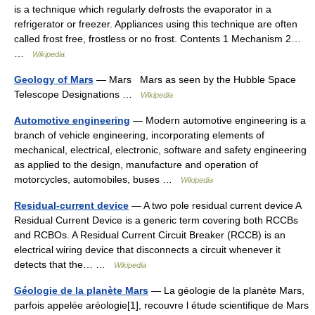
is a technique which regularly defrosts the evaporator in a
refrigerator or freezer. Appliances using this technique are often
called frost free, frostless or no frost. Contents 1 Mechanism 2…
…
Wikipedia
Geology of Mars
— Mars Mars as seen by the Hubble Space
Telescope Designations …
Wikipedia
Automotive engineering
— Modern automotive engineering is a
branch of vehicle engineering, incorporating elements of
mechanical, electrical, electronic, software and safety engineering
as applied to the design, manufacture and operation of
motorcycles, automobiles, buses …
Wikipedia
Residual-current device
— A two pole residual current device A
Residual Current Device is a generic term covering both RCCBs
and RCBOs. A Residual Current Circuit Breaker (RCCB) is an
electrical wiring device that disconnects a circuit whenever it
detects that the… …
Wikipedia
Géologie de la planète Mars
— La géologie de la planète Mars,
parfois appelée aréologie[1], recouvre l étude scientifique de Mars