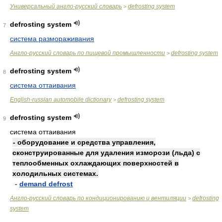
Универсальный англо-русский словарь
defrosting system
>
defrosting system
7
система размораживания
Англо-русский словарь по пищевой промышленности
defrosting system
>
defrosting system
8
система оттаивания
English-russian automobile dictionary
defrosting system
>
defrosting system
9
система оттаивания
- оборудование и средства управления,
сконструированные для удаления изморози (льда) с
теплообменных охлаждающих поверхностей в
холодильных системах.
-
demand defrost
Англо-русский словарь по кондиционированию и вентиляции
defrosting
>
system