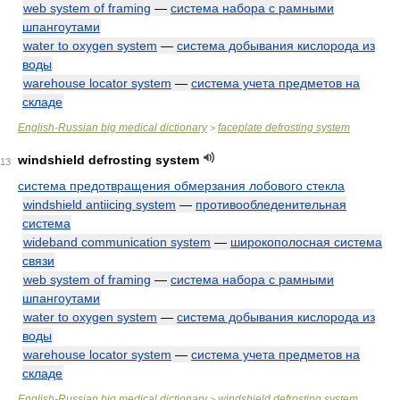
web system of framing
—
система набора с рамными
шпангоутами
water to oxygen system
—
система добывания кислорода из
воды
warehouse locator system
—
система учета предметов на
складе
English-Russian big medical dictionary
faceplate defrosting system
>
windshield defrosting system
13
система предотвращения обмерзания лобового стекла
windshield antiicing system
—
противообледенительная
система
wideband communication system
—
широкополосная система
связи
web system of framing
—
система набора с рамными
шпангоутами
water to oxygen system
—
система добывания кислорода из
воды
warehouse locator system
—
система учета предметов на
складе
English-Russian big medical dictionary
windshield defrosting system
>