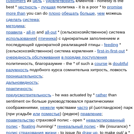
customers
их
цель
-
удовлетворить
клиентов - honesty is the
best *
честность
-
лучшая
политика - it is a poor * to
promise
more than
you can do
плохо
обещать
больше
,
чем
можешь
сделать
система
;
методика
;
правила
-
all-in
and
all-out
* (сельскохозяйственное) система
использования
(
птичника
) с однократным заполнением и
последующей однократной реализацией птицы -
feeding
*
(сельскохозяйственное) система кормления -
first-in-first-out
*
очередность обслуживания
в порядке поступления
политичность, благоразумие - the * of such a
course
is
doubtful
разумность
подобного курса сомнительна хитрость, ловкость
проницательность
;
дальновидность
;
практичность
;
предусмотрительность
- he was actuated by *
rather
than
sentiment он больше руководствовался практическими
соображениями,
нежели
чувствами
часто
pl (шотландское) парк
(при усадьбе
или
поместье
) (редкое)
правление
;
правительство
страховой полис - open *
невалютированный
полис
-
floating
/running/ *
генеральный полис
- life (insurance) *
полис страхования жизни
- to issue /to
draw up
, to make out/ a *