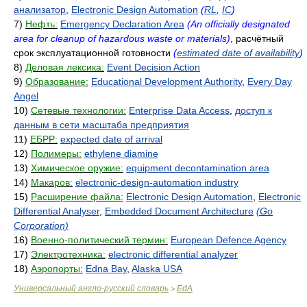
анализатор
,
Electronic Design Automation
(
RL
,
IC
)
7)
Нефть:
Emergency Declaration Area
(An officially designated
area for cleanup of hazardous waste or materials)
, расчётный
срок эксплуатационной готовности
(
estimated date of availability
)
8)
Деловая лексика:
Event Decision Action
9)
Образование:
Educational Development Authority
,
Every Day
Angel
10)
Сетевые технологии:
Enterprise Data Access
,
доступ к
данным в сети масштаба предприятия
11)
ЕБРР:
expected date of arrival
12)
Полимеры:
ethylene diamine
13)
Химическое оружие:
equipment decontamination area
14)
Макаров:
electronic-design-automation industry
15)
Расширение файла:
Electronic Design Automation
,
Electronic
Differential Analyser
,
Embedded Document Architecture
(Go
Corporation)
16)
Военно-политический термин:
European Defence Agency
17)
Электротехника:
electronic differential analyzer
18)
Аэропорты:
Edna Bay
,
Alaska USA
Универсальный англо-русский словарь
EdA
>