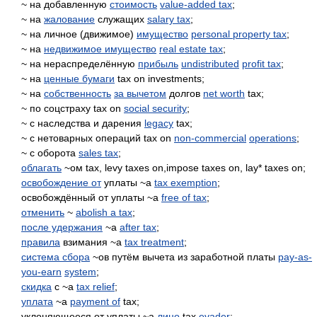
~ на добавленную
стоимость
value-added tax
;
~ на
жалование
служащих
salary tax
;
~ на личное (движимое)
имущество
personal property tax
;
~ на
недвижимое имущество
real estate tax
;
~ на нераспределённую
прибыль
undistributed
profit tax
;
~ на
ценные бумаги
tax on investments;
~ на
собственность
за вычетом
долгов
net worth
tax;
~ по соцстраху tax on
social security
;
~ с наследства и дарения
legacy
tax;
~ с нетоварных операций tax on
non-commercial
operations
;
~ с оборота
sales tax
;
облагать
~ом tax, levy taxes on,impose taxes on, lay* taxes on;
освобождение от
уплаты ~а
tax exemption
;
освобождённый от уплаты ~а
free of tax
;
отменить
~
abolish a tax
;
после удержания
~а
after tax
;
правила
взимания ~а
tax treatment
;
система сбора
~ов путём вычета из заработной платы
pay-as-
you-earn
system
;
скидка
с ~а
tax relief
;
уплата
~а
payment of
tax;
уклоняющееся от уплаты ~а
лицо
tax
evader
;