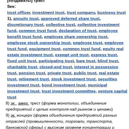
[создавать\] траст
See:
trust officer
,
investment trust
,
trust company
,
business trust
1),
annuity trust
,
approved deferred share trust
,
discretionary trust
,
collective trust
,
collective investment
fund
,
common trust fund
,
declaration of trust
,
employee
benefit trust fund
,
employee share ownership trust
,
employee stock ownership trust
,
employee trust
,
employee
trust fund
,
equipment trust
,
common trust fund
,
equity real
estate investment trust
,
exempt unit trust
,
express trust
,
fixed unit trust
,
participating trust
,
bare trust
,
blind trust
,
charitable trust
,
closed-end trust
,
interest in possession
trust
,
pension trust
,
private trust
,
public trust
,
real estate
trust
,
retirement trust
,
stock investment trust
,
securities
investment trust
,
bond investment trust
,
municipal
investment trust
,
trust investment committee
,
venture capital
trust
8)
эк.
,
амер.
трест
(
форма монополии, объединение
предприятий с целью контроля над рынком и ценами
)
9)
эк.
концерн
(
форма объединения предприятий разных
отраслей (промышленности, торговли, транспорта,
банковской сферы) с высоким уровнем концентрации и