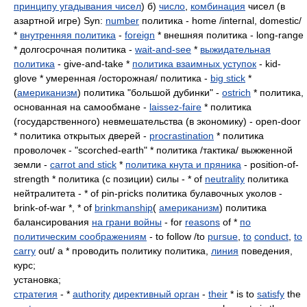
принципу угадывания чисел
) б)
число
,
комбинация
чисел (в
азартной игре) Syn:
number
политика - home /internal, domestic/
*
внутренняя политика
-
foreign
* внешняя политика - long-range
* долгосрочная политика -
wait-and-see
*
выжидательная
политика
- give-and-take *
политика взаимных уступок
- kid-
glove * умеренная /осторожная/ политика -
big stick
*
(
американизм
) политика "большой дубинки" -
ostrich
* политика,
основанная на самообмане -
laissez-faire
* политика
(государственного) невмешательства (в экономику) - open-door
* политика открытых дверей -
procrastination
* политика
проволочек - "scorched-earth" * политика /тактика/ выжженной
земли -
carrot and stick
*
политика кнута и пряника
- position-of-
strength * политика (с позиции) силы - * of
neutrality
политика
нейтралитета - * of pin-pricks политика булавочных уколов -
brink-of-war *, * of
brinkmanship
(
американизм
) политика
балансирования
на грани войны
- for
reasons
of *
по
политическим соображениям
- to follow /to
pursue
,
to
conduct
,
to
carry
out/ a * проводить политику политика,
линия
поведения,
курс;
установка;
стратегия
- *
authority
директивный орган
-
their
* is to
satisfy
the