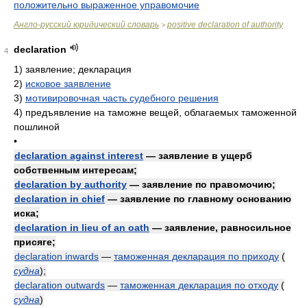
положительно выраженное управомочие
Англо-русский юридический словарь
positive declaration of authority
>
declaration
4
1)
заявление; декларация
2)
исковое заявление
3)
мотивировочная часть судебного решения
4)
предъявление на таможне вещей, облагаемых таможенной
пошлиной
•
declaration against interest
— заявление в ущерб
собственным интересам;
declaration by authority
— заявление по правомочию;
declaration in chief
— заявление по главному основанию
иска;
declaration in lieu of an oath
— заявление, равносильное
присяге;
declaration inwards
—
таможенная декларация по приходу
(
судна
)
;
declaration outwards
—
таможенная декларация по отходу
(
судна
)