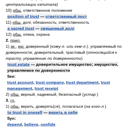
централизации капитала
)
10)
общ.
ответственное положение
position of trust
—
ответственный пост
11)
общ.
долг, обязанность; ответственность
a sacred trust
—
священный долг
12)
общ.
опека, охрана
2.
прил.
1)
эк.
,
юр.
доверенный
(
кому-л. или кем-л.
)
; управляемый по
доверенности; доверительный, трастовый
(
относящийся к
трасту, управлению по доверенности
)
trust estate
— доверительное имущество; имущество,
управляемое по доверенности
See:
trust account
,
trust company
,
trust department
,
trust
management
,
trust receipt
2)
общ.
верный, надежный, безопасный
(
устар.
)
3.
гл.
1)
общ.
верить, доверять(ся), полагаться
(
на кого-л.
)
to trust in oneself
—
верить в себя
Syn:
depend
,
believe
,
confide