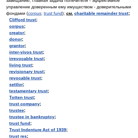
завещанию; главная задача попечителя - эффективное
управление доверенным ему имуществом - доверительными
фондами (
corpus
;
trust fund
);
см.
charitable remainder trust
;
Clifford trust
;
corpus
;
creator
;
donor
;
grantor
;
inter-vivos trust
;
irrevocable trust
;
living trust
;
revisionary trust
;
revocable trust
;
settlor
;
testamentary trust
;
Totten trust
;
trust company
;
trustee
;
trustee in bankruptcy
;
trust fund
;
Trust Indenture Act of 1939
;
trust res
;