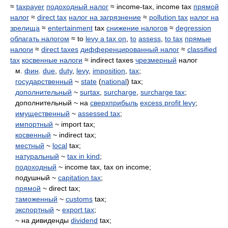
≈
taxpayer
подоходный налог
≈ income-tax, income tax
прямой
налог
≈
direct tax
налог на загрязнение
≈
pollution tax
налог на
зрелища
≈
entertainment
tax
снижение налогов
≈
degression
облагать налогом
≈ to
levy a tax on
,
to
assess
,
to tax
прямые
налоги
≈
direct taxes
дифференцированный налог
≈
classified
tax
косвенные налоги
≈ indirect taxes
чрезмерный
налог
м.
фин
.
due
,
duty
,
levy
,
imposition
,
tax
;
государственный
~
state
(
national
) tax;
дополнительный
~
surtax
,
surcharge
,
surcharge tax
;
дополнительный ~ на
сверхприбыль
excess profit levy
;
имущественный
~
assessed tax
;
импортный
~ import tax;
косвенный
~ indirect tax;
местный
~
local
tax;
натуральный
~
tax in kind
;
подоходный
~ income tax, tax on income;
подушный ~
capitation tax
;
прямой
~ direct tax;
таможенный
~
customs
tax;
экспортный
~
export tax
;
~ на дивиденды
dividend
tax;