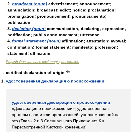
2.
broadcast (noun)
advertisement; announcement;
annunciation; broadcast; edict; notice; proclamation;
promulgation; pronouncement; pronunciamento;
publication
3.
declaring (noun)
communication; declaring; expression;
notification; public announcement; utterance
4.
formal statement (noun)
affirmation; attestation; avowal;
confirmation; formal statement; manifesto; profession;
statement; ultimatum
English-Russian base dictionary
declaration
>
certified declaration of origin
6
удостоверенная декларация о происхождении
удостоверенная декларация о происхождении
«Декларация о происхождении», удостоверенная
органом власти или организацией, уполномоченной на
это (Главы 2 и 3 Специального Приложения К к
Пересмотренной Киотской конвенции)