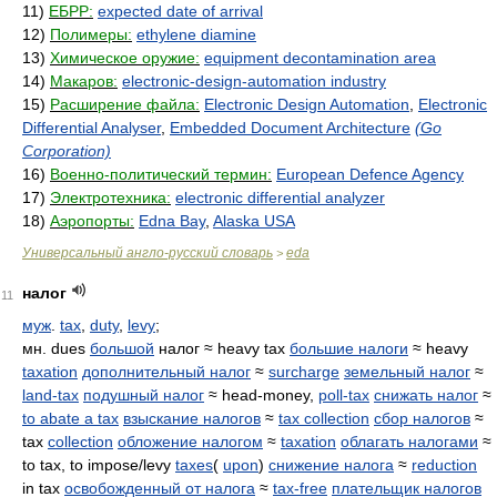
11)
ЕБРР:
expected date of arrival
12)
Полимеры:
ethylene diamine
13)
Химическое оружие:
equipment decontamination area
14)
Макаров:
electronic-design-automation industry
15)
Расширение файла:
Electronic Design Automation
,
Electronic
Differential Analyser
,
Embedded Document Architecture
(Go
Corporation)
16)
Военно-политический термин:
European Defence Agency
17)
Электротехника:
electronic differential analyzer
18)
Аэропорты:
Edna Bay
,
Alaska USA
Универсальный англо-русский словарь
eda
>
налог
11
муж
.
tax
,
duty
,
levy
;
мн. dues
большой
налог ≈ heavy tax
большие налоги
≈ heavy
taxation
дополнительный налог
≈
surcharge
земельный налог
≈
land-tax
подушный налог
≈ head-money,
poll-tax
снижать налог
≈
to abate a tax
взыскание налогов
≈
tax collection
сбор налогов
≈
tax
collection
обложение налогом
≈
taxation
облагать налогами
≈
to tax, to impose/levy
taxes
(
upon
)
снижение налога
≈
reduction
in tax
освобожденный от налога
≈
tax-free
плательщик налогов