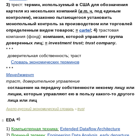
3)
трест:
термин, используемый в США для обозначения
картеля из нескольких компаний (
в т. ч.
под единым
контролем), незаконно пытающегося установить
монопольный контроль за производством или торговлей
определенным видом товаров;
=
cartel
;
4)
трастовая
компания (фонд):
компания, которой управляет группа
доверенных лиц;
=
investment trust; trust company
.
* * *
доверительная собственность; траст
.
.
Словарь экономических терминов
.
* * *
Менеджмент
траст, доверительное управление
соглашение на передачу собственности некоему лицу или
лицам, которые управляют ею в пользу какого-то другого
лица или лиц
Англо-русский экономический словарь
trust
>
EDA
8
1)
Компьютерная техника:
Extended Dataflow Architecture
2)
Военный термин:
Engineering Data Analysis
,
early departure