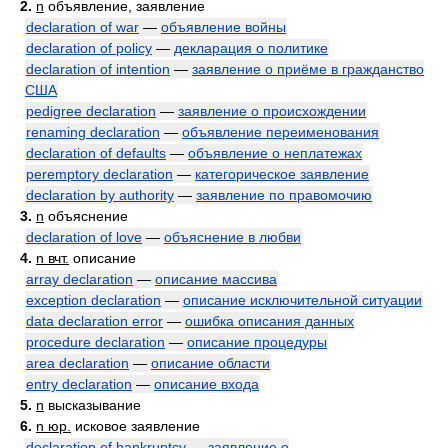
2.
n
объявление, заявление
declaration of war
—
объявление войны
declaration of policy
—
декларация о политике
declaration of intention
—
заявление о приёме в гражданство
США
pedigree declaration
—
заявление о происхождении
renaming declaration
—
объявление переименования
declaration of defaults
—
объявление о неплатежах
peremptory declaration
—
категорическое заявление
declaration by authority
—
заявление по правомочию
3.
n
объяснение
declaration of love
—
объяснение в любви
4.
n вчт.
описание
array declaration
—
описание массива
exception declaration
—
описание исключительной ситуации
data declaration error
—
ошибка описания данных
procedure declaration
—
описание процедуры
area declaration
—
описание области
entry declaration
—
описание входа
5.
n
высказывание
6.
n юр.
исковое заявление
declaration of bankruptcy
—
заявление о