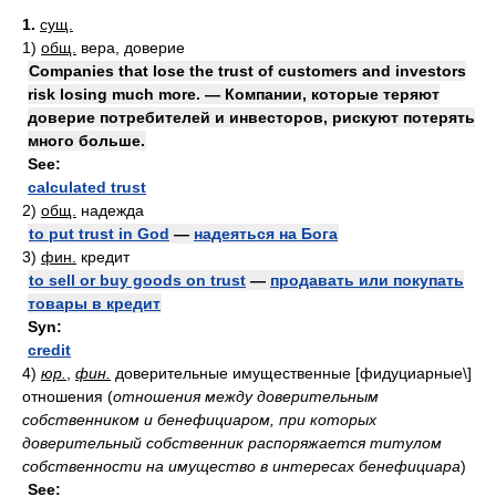
1.
сущ.
1)
общ.
вера, доверие
Companies that lose the trust of customers and investors
risk losing much more. — Компании, которые теряют
доверие потребителей и инвесторов, рискуют потерять
много больше.
See:
calculated trust
2)
общ.
надежда
to put trust in God
—
надеяться на Бога
3)
фин.
кредит
to sell or buy goods on trust
—
продавать или покупать
товары в кредит
Syn:
credit
4)
юр.
,
фин.
доверительные имущественные [фидуциарные\]
отношения
(
отношения между доверительным
собственником и бенефициаром, при которых
доверительный собственник распоряжается титулом
собственности на имущество в интересах бенефициара
)
See: