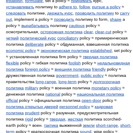
establish
,
formulate
, set a policy ≈
принимать
курс,
устанавливать
политику to
adhere to
,
follow
,
pursue a policy
≈
следовать
политике,
держать курс
,
проводить политику
to
carry
out
, implement a policy ≈
проводить
политику to form,
shape
a
policy ≈
вырабатывать
политику
cautious
policy ≈
осмотрительная,
осторожная политика
clear
,
clear-cut
policy ≈
четкий
политический курс
conciliatory
policy ≈ примиренческая
политика
deliberate
policy ≈ обдуманная, взвешенная политика
economic policy
≈
экономическая политика
established
, set policy
≈ установленная политика firm policy ≈
твердая политика
flexible
policy ≈ гибкая политика
foolish
policy ≈
недальновидная
политика
foreign policy
≈
внешняя политика
friendly
policy ≈
дружественная политика
government
,
public policy
≈ политика
правительства
long-range
,
long-term
policy ≈
долгосрочная
политика
military
policy ≈ военная политика
monetary policy
≈
денежная политика
national
policy ≈
национальная политика
official
policy ≈ официальная политика
open-door
policy ≈
политика открытых дверей
personnel policy
≈
кадровая
политика
prudent
policy ≈ разумная, предусмотрительная
политика
rigid
policy ≈
твердая
,
жесткая
политика scorched-
earth policy ≈ воен.
тактика
выжженной
земли
short-range
,
short-
term
policy ≈ краткосрочная политика
sound
, wise policy ≈