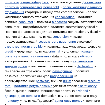
политика
compensatory
fiscal
~ компенсационная
финансовая
политика
comprehensive
household
~
полис комбинированного
страхования
квартиры и имущества comprehensive ~ полис
комбинированного страхования
consolidation
~ политика
слияния
consumer
~ политика
в области
защиты потребителей
consumer ~ потребительская политика contractionary fiscal ~
жесткая финансово-кредитная политика contractionary fiscal ~
жесткая фискальная политика
conversion
~ полис,
предусматривающий
возможность
изменения
страховой
ответственности
credible
~ политика, заслуживающая доверия
credit
~ кредитная политика
criminal
~ уголовная
полиция
currency
~
валютная политика
data ~ политика в
области
информационной технологии dear-money ~
ограничение
кредита
путем
повышения процентных ставок
declaration
~
генеральный страховой полис
development
~ политика
развития (политический курс
направленный
на
преимущественное
развитие
тех или
иных
областей)
discount
rate
~
политика регулирования
учетных ставок
discretionary
fiscal ~ дискреционная финансовая политика
dividend
~
дивидендная политика
domestic ~ внутреняя политика easy
monetary
~ политика "дешевых"
денег
easy money
~ политика