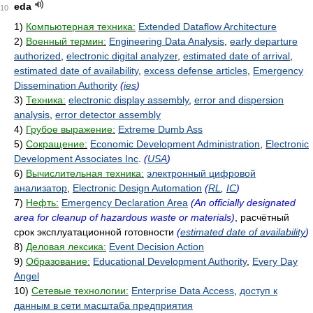
eda
10
1)
Компьютерная техника:
Extended Dataflow Architecture
2)
Военный термин:
Engineering Data Analysis
,
early departure
authorized
,
electronic digital analyzer
,
estimated date of arrival
,
estimated date of availability
,
excess defense articles
,
Emergency
Dissemination Authority
(
ies
)
3)
Техника:
electronic display assembly
,
error and dispersion
analysis
,
error detector assembly
4)
Грубое выражение:
Extreme Dumb Ass
5)
Сокращение:
Economic Development Administration
,
Electronic
Development Associates Inc
.
(
USA
)
6)
Вычислительная техника:
электронный цифровой
анализатор
,
Electronic Design Automation
(
RL
,
IC
)
7)
Нефть:
Emergency Declaration Area
(An officially designated
area for cleanup of hazardous waste or materials)
, расчётный
срок эксплуатационной готовности
(
estimated date of availability
)
8)
Деловая лексика:
Event Decision Action
9)
Образование:
Educational Development Authority
,
Every Day
Angel
10)
Сетевые технологии:
Enterprise Data Access
,
доступ к
данным в сети масштаба предприятия