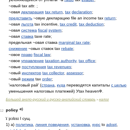
~овый tax attr. ;
~овая
декларация
tax return
,
tax
declaration
;
представить
~овую декларацию file an income tax
return
;
~овая
льгота
tax incentive,
tax credit
,
tax deduction
;
~овая
система
fiscal
system
;
~овая
ставка
taxe rate;
предельная ~овая ставка
marginal tax rate
;
снижение
~овых ставок tax
rebate
;
~овое
право
fiscal law
;
~овое
управление
taxation authority
,
tax office
;
~овые
поступления
tax revenues
;
~овый
инспектор
tax collector
,
assessor
;
~овый
режим
tax
order
;
'налоговый рай' (
страна
,
куда
переводятся капиталы
с целью
уменьшения налоговых платежей) Уtax heavenФ.
Большой англо-русский и русско-английский словарь
налог
>
policy
12
̈ɪˈpɔlɪsɪ
I сущ.
1) а)
политика
,
линия поведения
,
установка
,
курс
to
adopt
,