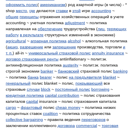
оформить полис
(
американизм
) род азартной игры (в числа) - *
shop
место
,
где
делаются
ставки
в
этой
игре
accounting
~
общие
принципы
отражения хозяйственных операций в учете
accounting ~ учетная политика
adjustment
~ политика
направленая на
обеспечение
трудоустройства (
лиц
,
теряющих
работу
в результате
структурных изменений в экономике)
agricultural
~
аграрная политика
alcohol
~ алкогольная политика
(
акциз
,
разрешение
или
запрещение
производства, торговли
и
т. п.
) all-in ~
универсальный страховой полис
annuity insurance
~
договор страхования ренты
antiinflationary ~ полит.эк.
антиинфляционная политика
austerity
~ полит.эк. политика
строгой экономии
banker
~
банковский
страховой полис
banking
~ политика
банка
bearer
~ полис
на предъявителя
blanket
~
генеральный
полис blanket ~ полис,
покрывающий
все
страховые
случаи
block
~
постоянный полис
borrowing
~
кредитная политика
capital contribution
~ полис страхования
капиталов
capital
insurance ~ полис страхования капитала
cargo
~
фрахтовый
полис
cheap money
~ политика низких
процентных ставок
coalition
~ политика сотрудничества
collective bargaining
~ правила ведения
переговоров
о
заключении коллективного
договора
commercial
~
торговая