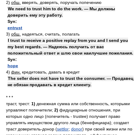
2)
общ.
вверять, доверять, поручать попечению
We need to trust him to do the work. — Мы должны
доверить ему эту работу.
Syn:
entrust
3)
общ.
надеяться, считать, полагать
I trust to receive a positive replay from you and I send you
my best regards. — Надеюсь получить от вас
положительный ответ и шлю свои наилучшие пожелания.
Syn:
hope
4)
фин.
кредитовать, давать в кредит
The seller does not have to trust the consumer. — Продавец
не обязан продавать в кредит клиенту.
* * *
траст, трест:
1)
денежная сумма или собственность, которыми
управляют попечители;
2)
фидуциарные отношения, при
которых одно лицо (попечитель - trustee) получает право
управлять имуществом другого лица (бенефициара); создает
траст доверитель-донор (
settlor
;
donor
) при своей жизни или по