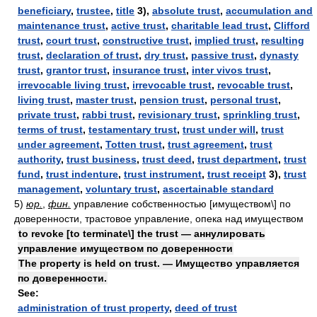
beneficiary
,
trustee
,
title
3),
absolute trust
,
accumulation and
maintenance trust
,
active trust
,
charitable lead trust
,
Clifford
trust
,
court trust
,
constructive trust
,
implied trust
,
resulting
trust
,
declaration of trust
,
dry trust
,
passive trust
,
dynasty
trust
,
grantor trust
,
insurance trust
,
inter vivos trust
,
irrevocable living trust
,
irrevocable trust
,
revocable trust
,
living trust
,
master trust
,
pension trust
,
personal trust
,
private trust
,
rabbi trust
,
revisionary trust
,
sprinkling trust
,
terms of trust
,
testamentary trust
,
trust under will
,
trust
under agreement
,
Totten trust
,
trust agreement
,
trust
authority
,
trust business
,
trust deed
,
trust department
,
trust
fund
,
trust indenture
,
trust instrument
,
trust receipt
3),
trust
management
,
voluntary trust
,
ascertainable standard
5)
юр.
,
фин.
управление собственностью [имуществом\] по
доверенности, трастовое управление, опека над имуществом
to revoke [to terminate\] the trust — аннулировать
управление имуществом по доверенности
The property is held on trust. — Имущество управляется
по доверенности.
See:
administration of trust property
,
deed of trust