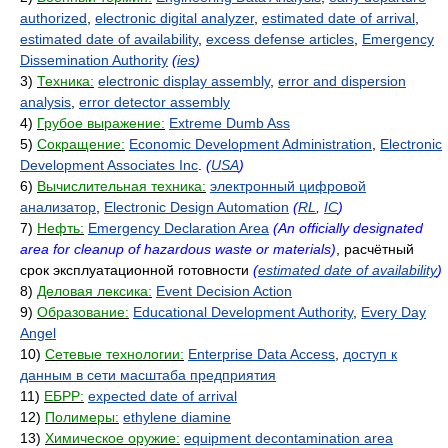
authorized
,
electronic digital analyzer
,
estimated date of arrival
,
estimated date of availability
,
excess defense articles
,
Emergency
Dissemination Authority
(
ies
)
3)
Техника:
electronic display assembly
,
error and dispersion
analysis
,
error detector assembly
4)
Грубое выражение:
Extreme Dumb Ass
5)
Сокращение:
Economic Development Administration
,
Electronic
Development Associates Inc
.
(
USA
)
6)
Вычислительная техника:
электронный цифровой
анализатор
,
Electronic Design Automation
(
RL
,
IC
)
7)
Нефть:
Emergency Declaration Area
(An officially designated
area for cleanup of hazardous waste or materials)
, расчётный
срок эксплуатационной готовности
(
estimated date of availability
)
8)
Деловая лексика:
Event Decision Action
9)
Образование:
Educational Development Authority
,
Every Day
Angel
10)
Сетевые технологии:
Enterprise Data Access
,
доступ к
данным в сети масштаба предприятия
11)
ЕБРР:
expected date of arrival
12)
Полимеры:
ethylene diamine
13)
Химическое оружие:
equipment decontamination area