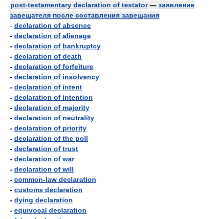
post-testamentary declaration of testator
—
заявление
завещателя после составления завещания
-
declaration of absence
-
declaration of alienage
-
declaration of bankruptcy
-
declaration of death
-
declaration of forfeiture
-
declaration of insolvency
-
declaration of intent
-
declaration of intention
-
declaration of majority
-
declaration of neutrality
-
declaration of priority
-
declaration of the poll
-
declaration of trust
-
declaration of war
-
declaration of will
-
common-law declaration
-
customs declaration
-
dying declaration
-
equivocal declaration