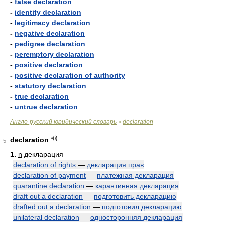
-
false declaration
-
identity declaration
-
legitimacy declaration
-
negative declaration
-
pedigree declaration
-
peremptory declaration
-
positive declaration
-
positive declaration of authority
-
statutory declaration
-
true declaration
-
untrue declaration
Англо-русский юридический словарь
declaration
>
declaration
5
1.
n
декларация
declaration of rights
—
декларация прав
declaration of payment
—
платежная декларация
quarantine declaration
—
карантинная декларация
draft out a declaration
—
подготовить декларацию
drafted out a declaration
—
подготовил декларацию
unilateral declaration
—
односторонняя декларация