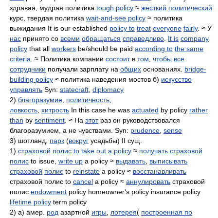
здравая, мудрая политика
tough policy
≈
жесткий
политический
курс, твердая политика
wait-and-see policy
≈ политика
выжидания It is our established
policy to
treat
everyone
fairly
. ≈ У
нас
принято со
всеми
обращаться
справедливо
.
It is
company
policy
that all
workers
be/should be paid
according to
the same
criteria
. ≈ Политика компании
состоит
в
том
,
чтобы
все
сотрудники
получали зарплату на
общих
основаниях.
bridge-
building policy
≈ политика наведения мостов б)
искусство
управлять
Syn:
statecraft
,
diplomacy
2)
благоразумие
,
политичность
;
ловкость
,
хитрость
In this case he was
actuated
by policy
rather
than
by
sentiment
. ≈ На
этот
раз он руководствовался
благоразумием, а не чувствами. Syn:
prudence
,
sense
3) шотланд.
парк
(
вокруг
усадьбы) II сущ.
1)
страховой полис
to take out a policy
≈
получать страховой
полис
to issue,
write up
a policy ≈
выдавать
,
выписывать
страховой
полис
to
reinstate
a policy ≈
восстанавливать
страховой полис to
cancel
a policy ≈
аннулировать
страховой
полис
endowment
policy homeowner's policy insurance policy
lifetime policy
term policy
2) а) амер.
род
азартной
игры
,
лотерея
(
построенная по