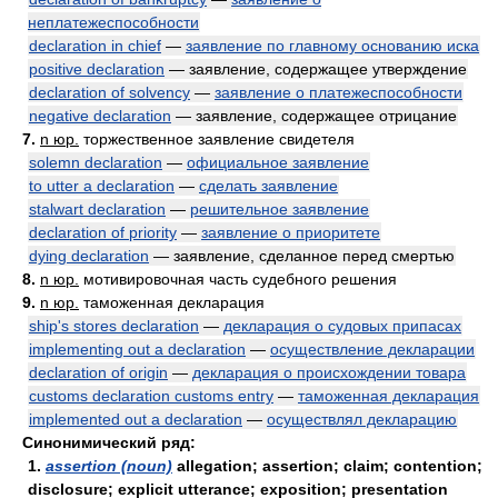
неплатежеспособности
declaration in chief
—
заявление по главному основанию иска
positive declaration
— заявление, содержащее утверждение
declaration of solvency
—
заявление о платежеспособности
negative declaration
— заявление, содержащее отрицание
7.
n юр.
торжественное заявление свидетеля
solemn declaration
—
официальное заявление
to utter a declaration
—
сделать заявление
stalwart declaration
—
решительное заявление
declaration of priority
—
заявление о приоритете
dying declaration
— заявление, сделанное перед смертью
8.
n юр.
мотивировочная часть судебного решения
9.
n юр.
таможенная декларация
ship's stores declaration
—
декларация о судовых припасах
implementing out a declaration
—
осуществление декларации
declaration of origin
—
декларация о происхождении товара
customs declaration customs entry
—
таможенная декларация
implemented out a declaration
—
осуществлял декларацию
Синонимический ряд:
1.
assertion (noun)
allegation; assertion; claim; contention;
disclosure; explicit utterance; exposition; presentation