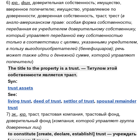
6)
юр.
,
фин.
доверительная собственность; имущество,
вверенное попечителю; имущество, управляемое по
доверенности; доверенная собственность, траст, трест
(
в
англо-американском праве: особая форма собственности,
переданная ее учредителем доверительному собственнику,
который управляет переданной ему собственностью
только в соответствии с целями, указанными учредителем,
в пользу выгодоприобретателей (бенефициаров); речь
может также идти о денежной сумме, которой управляют
попечители
)
The title to the property is a trust. — Титулом этой
собственности является траст.
Syn:
trust assets
See:
living trust
,
deed of trust
,
settlor of trust
,
spousal remainder
trust
7)
эк.
,
юр.
траст, трастовая компания, трастовый фонд,
доверительный фонд
(
компания, которой управляет группа
доверенных лиц
)
to constitute [create, declare, establish\] trust — учреждать