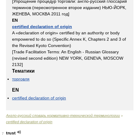
[Упрощение процедур торговли: англо-русский глоссарий
терминов (пересмотренное второе издание) НЬЮ-ЙОРК,
ЖЕНЕВА, МОСКВА 2011 год]
EN
certified declaration of origin
A «declaration of origin» certified by an authority or body
empowered to do so (Specific Annex K, Chapters 2 and 3 of
the Revised Kyoto Convention)
[Trade Facilitation Terms: An English - Russian Glossary
(revised second edition) NEW YORK, GENEVA, MOSCOW
2132]
Тематики
торговля
EN
certified declaration of origin
Англо-русский словарь нормативно-технической терминологии
>
certified declaration of origin
trust
7