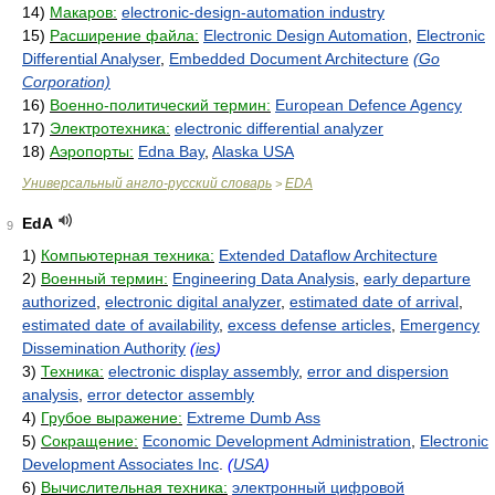
14)
Макаров:
electronic-design-automation industry
15)
Расширение файла:
Electronic Design Automation
,
Electronic
Differential Analyser
,
Embedded Document Architecture
(Go
Corporation)
16)
Военно-политический термин:
European Defence Agency
17)
Электротехника:
electronic differential analyzer
18)
Аэропорты:
Edna Bay
,
Alaska USA
Универсальный англо-русский словарь
EDA
>
EdA
9
1)
Компьютерная техника:
Extended Dataflow Architecture
2)
Военный термин:
Engineering Data Analysis
,
early departure
authorized
,
electronic digital analyzer
,
estimated date of arrival
,
estimated date of availability
,
excess defense articles
,
Emergency
Dissemination Authority
(
ies
)
3)
Техника:
electronic display assembly
,
error and dispersion
analysis
,
error detector assembly
4)
Грубое выражение:
Extreme Dumb Ass
5)
Сокращение:
Economic Development Administration
,
Electronic
Development Associates Inc
.
(
USA
)
6)
Вычислительная техника:
электронный цифровой