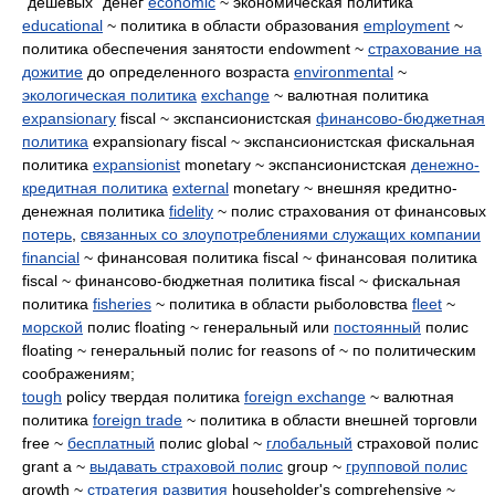
"дешевых" денег
economic
~ экономическая политика
educational
~ политика в области образования
employment
~
политика обеспечения занятости endowment ~
страхование на
дожитие
до определенного возраста
environmental
~
экологическая политика
exchange
~ валютная политика
expansionary
fiscal ~ экспансионистская
финансово-бюджетная
политика
expansionary fiscal ~ экспансионистская фискальная
политика
expansionist
monetary ~ экспансионистская
денежно-
кредитная политика
external
monetary ~ внешняя кредитно-
денежная политика
fidelity
~ полис страхования от финансовых
потерь
,
связанных со злоупотреблениями служащих компании
financial
~ финансовая политика fiscal ~ финансовая политика
fiscal ~ финансово-бюджетная политика fiscal ~ фискальная
политика
fisheries
~ политика в области рыболовства
fleet
~
морской
полис floating ~ генеральный или
постоянный
полис
floating ~ генеральный полис for reasons of ~ по политическим
соображениям;
tough
policy твердая политика
foreign exchange
~ валютная
политика
foreign trade
~ политика в области внешней торговли
free ~
бесплатный
полис global ~
глобальный
страховой полис
grant a ~
выдавать страховой полис
group ~
групповой полис
growth ~
стратегия развития
householder's comprehensive ~