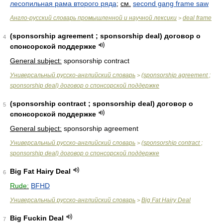
лесопильная рама второго ряда
;
см.
second gang frame saw
Англо-русский словарь промышленной и научной лексики
deal frame
>
(sponsorship agreement ; sponsorship deal) договор о
4
спонсорской поддержке
General subject:
sponsorship contract
Универсальный русско-английский словарь
(sponsorship agreement ;
>
sponsorship deal) договор о спонсорской поддержке
(sponsorship contract ; sponsorship deal) договор о
5
спонсорской поддержке
General subject:
sponsorship agreement
Универсальный русско-английский словарь
(sponsorship contract ;
>
sponsorship deal) договор о спонсорской поддержке
Big Fat Hairy Deal
6
Rude:
BFHD
Универсальный русско-английский словарь
Big Fat Hairy Deal
>
Big Fuckin Deal
7