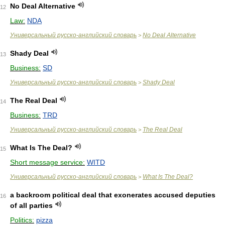
No Deal Alternative
12
Law:
NDA
Универсальный русско-английский словарь
No Deal Alternative
>
Shady Deal
13
Business:
SD
Универсальный русско-английский словарь
Shady Deal
>
The Real Deal
14
Business:
TRD
Универсальный русско-английский словарь
The Real Deal
>
What Is The Deal?
15
Short message service:
WITD
Универсальный русско-английский словарь
What Is The Deal?
>
a backroom political deal that exonerates accused deputies
16
of all parties
Politics:
pizza