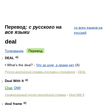
Перевод:
с русского на
со всех языков на
все языки
русский
deal
Толкование
Перевод
DEAL
1
• What's the deal? -
Что за шум, а драки нет
(4)
Русско-английский словарь пословиц и поговорок
DEAL
>
Deal With It
2
Chat:
DWI
Универсальный русско-английский словарь
Deal With It
>
deal frame
3