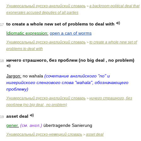
Универсальный русско-английский словарь
a backroom political deal that
>
exonerates accused deputies of all parties
to create a whole new set of problems to deal with
17
Idiomatic expression:
open a can of worms
Универсальный русско-английский словарь
to create a whole new set of
>
problems to deal with
ничего страшного, без проблем (no big deal , no problem)
18
Jargon:
no wahala
(сочетание английского "no" и
нигерийского сленгового слова "wahala", обозначающего
проблему)
Универсальный русско-английский словарь
ничего страшного, без
>
проблем (no big deal , no problem)
asset deal
19
gener.
(см. англ.)
übertragende Sanierung
Универсальный русско-немецкий словарь
asset deal
>