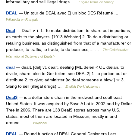
informal buy and sell illegal drugs …
English terms dictionary
DEAL
— Un tour de DEAL avec Ej un bloc DES Résumé …
Wikipédia en Français
Deal
— Deal, v. i. 1. To make distribution; to share out in portions,
as cards to the players. [1913 Webster] 2. To do a distributing or
retailing business, as distinguished from that of a manufacturer or
producer; to traffic; to trade; to do business;… …
The Collaborative
International Dictionary of English
deal
— deal1 [dēl] vt. dealt, dealing [ME delen < OE dǣlan, to
divide, share, akin to Ger teilen: see DEAL2] 1. to portion out or
distribute 2. to give; administer [to deal someone a blow ] ☆ 3.
Slang to sell (illegal drugs) …
English World dictionary
Deal$
— is a dollar store chain in the midwest and southeast
United States. It was acquired by Save A Lot in 2002 and by Dollar
Tree in 2006. There are 138 Deal$ stores across many U.S.
states, most of them are located in Missouri, mostly in and
around… …
Wikipedia
DEAL
— Round function of DEAL General Designers Lars