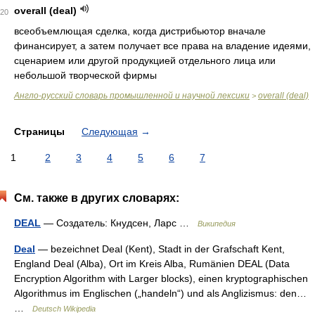
overall (deal)
20
всеобъемлющая сделка, когда дистрибьютор вначале
финансирует, а затем получает все права на владение идеями,
сценарием или другой продукцией отдельного лица или
небольшой творческой фирмы
Англо-русский словарь промышленной и научной лексики
overall (deal)
>
Страницы
Следующая
→
1
2
3
4
5
6
7
См. также в других словарях:
DEAL
— Создатель: Кнудсен, Ларс …
Википедия
Deal
— bezeichnet Deal (Kent), Stadt in der Grafschaft Kent,
England Deal (Alba), Ort im Kreis Alba, Rumänien DEAL (Data
Encryption Algorithm with Larger blocks), einen kryptographischen
Algorithmus im Englischen („handeln“) und als Anglizismus: den…
…
Deutsch Wikipedia