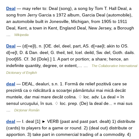
Deal
— may refer to: Deal (song), a song by Tom T. Hall Deal, a
song from Jerry Garcia s 1972 album, Garcia Deal (automobile),
an automobile built in Jonesville, Michigan, from 1905 to 1911
Deal, Kent, a town in Kent, England Deal, New Jersey, a Borough
…
Wikipedia
Deal
— (d[=e]l), n. [OE. del, deel, part, AS. d[=ae]l; akin to OS.
d[=e]l, D. & Dan. deel, G. theil, teil, Icel. deild, Sw. del, Goth. dails.
[root]65. Cf. 3d {Dole}.] 1. A part or portion; a share; hence, an
indefinite quantity, degree, or extent,… …
The Collaborative International
Dictionary of English
deal
— DEAL, dealuri, s.n. 1. Formă de relief pozitivă care se
prezintă ca o ridicătură a scoarţei pământului mai mică decât
muntele, dar mai mare decât colina. ♢ loc. adv. La deal = în
sensul urcuşului, în sus. ♢ loc. prep. (De) la deal de... = mai sus
…
Dicționar Român
deal
— Ⅰ. deal [1] ► VERB (past and past part. dealt) 1) distribute
(cards) to players for a game or round. 2) (deal out) distribute or
apportion. 3) take part in commercial trading of a commodity. 4)