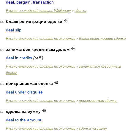
deal, bargain, transaction
Русско-английский словарь Wiktionary
сделка
>
бланк регистрации сделки
64
deal slip
Русско-английский словарь по экономии
бланк регистрации сделки
>
заниматься кредитным делом
65
deal in credits
(refl.)
Русско-английский словарь по экономии
заниматься кредитным
>
делом
прикрываемая сделка
66
deal under disguise
Русско-английский словарь по экономии
прикрываемая сделка
>
сделка на сумму
67
deal to the amount
Русско-английский словарь по экономии
сделка на сумму
>