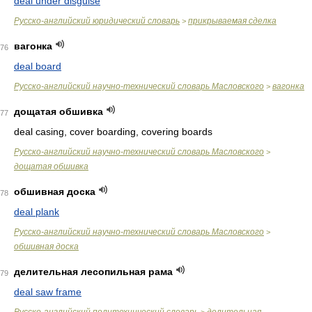
deal under disguise
Русско-английский юридический словарь
прикрываемая сделка
>
вагонка
76
deal board
Русско-английский научно-технический словарь Масловского
вагонка
>
дощатая обшивка
77
deal casing, cover boarding, covering boards
Русско-английский научно-технический словарь Масловского
>
дощатая обшивка
обшивная доска
78
deal plank
Русско-английский научно-технический словарь Масловского
>
обшивная доска
делительная лесопильная рама
79
deal saw frame