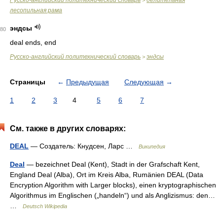
Русско-английский политехнический словарь
делительная
>
лесопильная рама
эндсы
80
deal ends, end
Русско-английский политехнический словарь
эндсы
>
Страницы
←
Предыдущая
Следующая
→
1
2
3
4
5
6
7
См. также в других словарях:
DEAL
— Создатель: Кнудсен, Ларс …
Википедия
Deal
— bezeichnet Deal (Kent), Stadt in der Grafschaft Kent,
England Deal (Alba), Ort im Kreis Alba, Rumänien DEAL (Data
Encryption Algorithm with Larger blocks), einen kryptographischen
Algorithmus im Englischen („handeln“) und als Anglizismus: den…
…
Deutsch Wikipedia