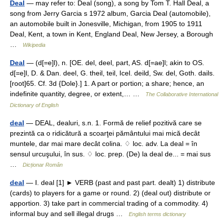
Deal
— may refer to: Deal (song), a song by Tom T. Hall Deal, a
song from Jerry Garcia s 1972 album, Garcia Deal (automobile),
an automobile built in Jonesville, Michigan, from 1905 to 1911
Deal, Kent, a town in Kent, England Deal, New Jersey, a Borough
…
Wikipedia
Deal
— (d[=e]l), n. [OE. del, deel, part, AS. d[=ae]l; akin to OS.
d[=e]l, D. & Dan. deel, G. theil, teil, Icel. deild, Sw. del, Goth. dails.
[root]65. Cf. 3d {Dole}.] 1. A part or portion; a share; hence, an
indefinite quantity, degree, or extent,… …
The Collaborative International
Dictionary of English
deal
— DEAL, dealuri, s.n. 1. Formă de relief pozitivă care se
prezintă ca o ridicătură a scoarţei pământului mai mică decât
muntele, dar mai mare decât colina. ♢ loc. adv. La deal = în
sensul urcuşului, în sus. ♢ loc. prep. (De) la deal de... = mai sus
…
Dicționar Român
deal
— Ⅰ. deal [1] ► VERB (past and past part. dealt) 1) distribute
(cards) to players for a game or round. 2) (deal out) distribute or
apportion. 3) take part in commercial trading of a commodity. 4)
informal buy and sell illegal drugs …
English terms dictionary