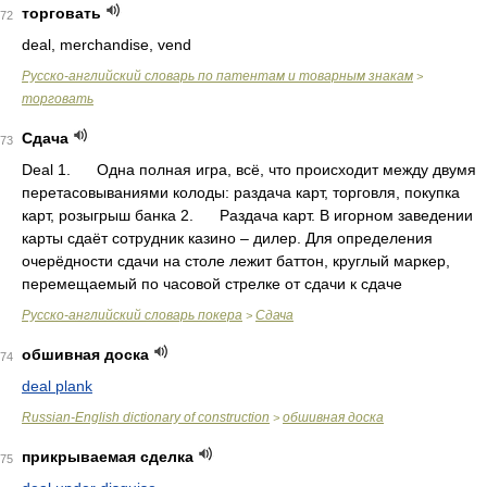
торговать
72
deal, merchandise, vend
Русско-английский словарь по патентам и товарным знакам
>
торговать
Сдача
73
Deal 1. Одна полная игра, всё, что происходит между двумя
перетасовываниями колоды: раздача карт, торговля, покупка
карт, розыгрыш банка 2. Раздача карт. В игорном заведении
карты сдаёт сотрудник казино – дилер. Для определения
очерёдности сдачи на столе лежит баттон, круглый маркер,
перемещаемый по часовой стрелке от сдачи к сдаче
Русско-английский словарь покера
Сдача
>
обшивная доска
74
deal plank
Russian-English dictionary of construction
обшивная доска
>
прикрываемая сделка
75