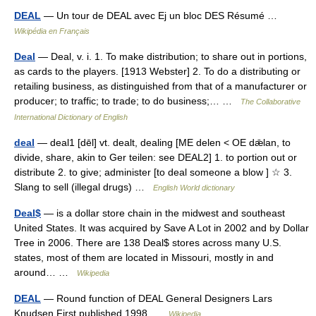
DEAL
— Un tour de DEAL avec Ej un bloc DES Résumé …
Wikipédia en Français
Deal
— Deal, v. i. 1. To make distribution; to share out in portions,
as cards to the players. [1913 Webster] 2. To do a distributing or
retailing business, as distinguished from that of a manufacturer or
producer; to traffic; to trade; to do business;… …
The Collaborative
International Dictionary of English
deal
— deal1 [dēl] vt. dealt, dealing [ME delen < OE dǣlan, to
divide, share, akin to Ger teilen: see DEAL2] 1. to portion out or
distribute 2. to give; administer [to deal someone a blow ] ☆ 3.
Slang to sell (illegal drugs) …
English World dictionary
Deal$
— is a dollar store chain in the midwest and southeast
United States. It was acquired by Save A Lot in 2002 and by Dollar
Tree in 2006. There are 138 Deal$ stores across many U.S.
states, most of them are located in Missouri, mostly in and
around… …
Wikipedia
DEAL
— Round function of DEAL General Designers Lars
Knudsen First published 1998 …
Wikipedia