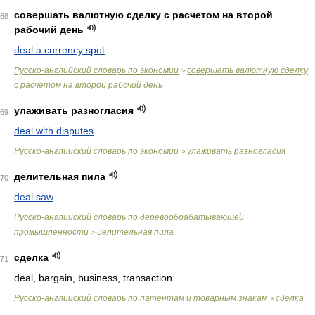
совершать валютную сделку с расчетом на второй
68
рабочий день
deal a currency spot
Русско-английский словарь по экономии
совершать валютную сделку
>
с расчетом на второй рабочий день
улаживать разногласия
69
deal with disputes
Русско-английский словарь по экономии
улаживать разногласия
>
делительная пила
70
deal saw
Русско-английский словарь по деревообрабатывающей
промышленности
делительная пила
>
сделка
71
deal, bargain, business, transaction
Русско-английский словарь по патентам и товарным знакам
сделка
>