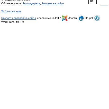
18+
Обратная связь:
Техподдержка
,
Реклама на сайте
👣 Путешествия
Экспорт словарей на сайты
, сделанные на PHP,
Joomla,
Drupal,
WordPress, MODx.