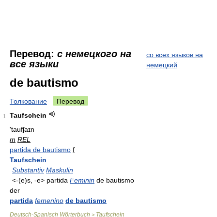
Перевод:
с немецкого на
со всех языков на
все языки
немецкий
de bautismo
Толкование
Перевод
Taufschein
1
'taufʃaɪn
m
REL
partida de bautismo
f
Taufschein
Substantiv
Maskulin
<-(e)s, -e> partida
Feminin
de bautismo
der
partida
femenino
de bautismo
Deutsch-Spanisch Wörterbuch
Taufschein
>