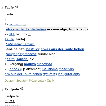
Taufe
2
'taufə
f
1)
bautismo
m
etw aus der Taufe heben
— crear algo, fundar algo
2)
REL
bautizo
m
Taufe
['taʊfə]
Substantiv
Feminin
<-n> bautizo
Maskulin
;
etwas aus der Taufe heben
(umgangssprachlich)
fundar algo
(
Plural
Taufen
)
die
1.
[Vorgang]
bautizo
masculino
2.
(ohne Pl)
[Sakrament]
Bautismo
masculino
etw aus der Taufe heben
(figurativ)
inaugurar algo
Deutsch-Spanisch Wörterbuch
Taufe
>
Taufpate
3
'taufpaːtə
m
REL