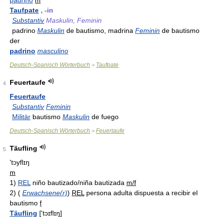
padrino
m
Taufpate
, -in
Substantiv
Maskulin, Feminin
padrino
Maskulin
de bautismo, madrina
Feminin
de bautismo
der
padrino
masculino
Deutsch-Spanisch Wörterbuch
Taufpate
>
Feuertaufe
4
Feuertaufe
Substantiv
Feminin
Militär
bautismo
Maskulin
de fuego
Deutsch-Spanisch Wörterbuch
Feuertaufe
>
Täufling
5
'tɔyflɪŋ
m
1)
REL
niño bautizado/niña bautizada
m/f
2)
(
Erwachsene(r)
)
REL
persona adulta dispuesta a recibir el
bautismo
f
Täufling
['tɔɪflɪŋ]