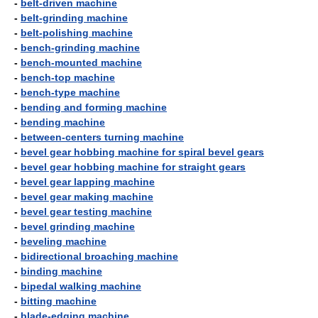
-
belt-driven machine
-
belt-grinding machine
-
belt-polishing machine
-
bench-grinding machine
-
bench-mounted machine
-
bench-top machine
-
bench-type machine
-
bending and forming machine
-
bending machine
-
between-centers turning machine
-
bevel gear hobbing machine for spiral bevel gears
-
bevel gear hobbing machine for straight gears
-
bevel gear lapping machine
-
bevel gear making machine
-
bevel gear testing machine
-
bevel grinding machine
-
beveling machine
-
bidirectional broaching machine
-
binding machine
-
bipedal walking machine
-
bitting machine
-
blade-edging machine