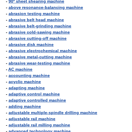
-
90º sheet shearing machine
-
above resonance-balancing machine
-
abrasion testing machine
-
abrasive belt head machine
-
abrasive belt-grinding machine
-
abrasive cold-sawing machine
-
abrasive cutting-off machine
-
abrasive disk machine
-
abrasive electrochemical machine
-
abrasive metal-cutting machine
-
abrasive wear-testing machine
-
AC machine
-
accounting machine
-
acyclic machine
-
adapting machine
-
adaptive control machine
-
adaptive controlled machine
-
adding machine
-
adjustable multiple-spindle drilling machine
-
adjustable rail machine
-
adjustable rail milling machine
-
advanced technology machine