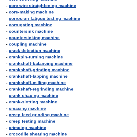
-
core wire straightening machine
-
core-making machine
-
corrosion-fatigue testing machine
-
corrugating machine
-
countersink machine
-
countersinking machine
-
coupling machine
-
crack detection machine
-
crankpin-turning machine
-
crankshaft-balancing machine
-
crankshaft-grinding machine
-
crankshaft-lapping machine
-
crankshaft-milling machine
-
crankshaft-regrinding machine
-
crank-shaping machine
-
crank-slotting machine
-
creasing machine
-
creep feed grinding machine
-
creep testing machine
-
crimping machine
-
crocodile shearing machine