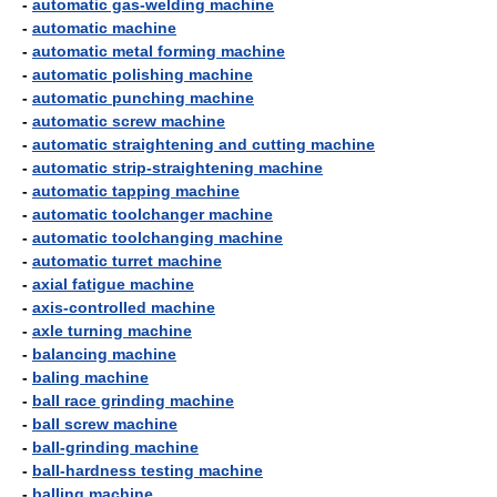
-
automatic gas-welding machine
-
automatic machine
-
automatic metal forming machine
-
automatic polishing machine
-
automatic punching machine
-
automatic screw machine
-
automatic straightening and cutting machine
-
automatic strip-straightening machine
-
automatic tapping machine
-
automatic toolchanger machine
-
automatic toolchanging machine
-
automatic turret machine
-
axial fatigue machine
-
axis-controlled machine
-
axle turning machine
-
balancing machine
-
baling machine
-
ball race grinding machine
-
ball screw machine
-
ball-grinding machine
-
ball-hardness testing machine
-
balling machine