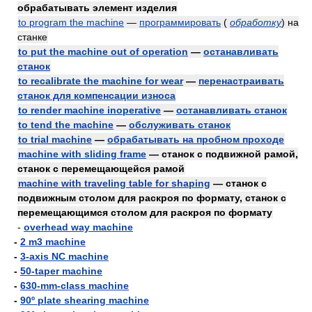
обрабатывать элемент изделия
to program the machine
—
программировать
(
обработку
)
на
станке
to put the machine out of operation
—
останавливать
станок
to recalibrate the machine for wear
—
перенастраивать
станок для компенсации износа
to render machine inoperative
—
останавливать станок
to tend the machine
—
обслуживать станок
to trial machine
—
обрабатывать на пробном проходе
machine with sliding frame
— станок с подвижной рамой,
станок с перемещающейся рамой
machine with traveling table for shaping
— станок с
подвижным столом для раскроя по формату, станок с
перемещающимся столом для раскроя по формату
-
overhead way machine
-
2 m3 machine
-
3-axis NC machine
-
50-taper machine
-
630-mm-class machine
-
90º plate shearing machine