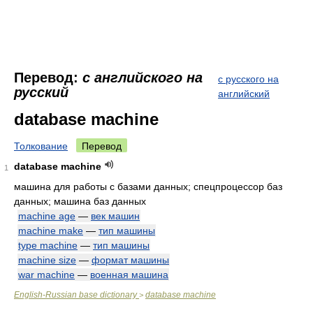
Перевод:
с английского на
с русского на
русский
английский
database machine
Толкование
Перевод
database machine
1
машина для работы с базами данных; спецпроцессор баз
данных; машина баз данных
machine age
—
век машин
machine make
—
тип машины
type machine
—
тип машины
machine size
—
формат машины
war machine
—
военная машина
English-Russian base dictionary
database machine
>