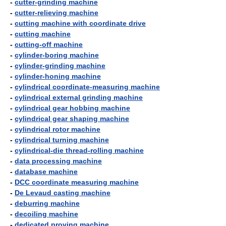
-
cutter-grinding machine
-
cutter-relieving machine
-
cutting machine with coordinate drive
-
cutting machine
-
cutting-off machine
-
cylinder-boring machine
-
cylinder-grinding machine
-
cylinder-honing machine
-
cylindrical coordinate-measuring machine
-
cylindrical external grinding machine
-
cylindrical gear hobbing machine
-
cylindrical gear shaping machine
-
cylindrical rotor machine
-
cylindrical turning machine
-
cylindrical-die thread-rolling machine
-
data processing machine
-
database machine
-
DCC coordinate measuring machine
-
De Levaud casting machine
-
deburring machine
-
decoiling machine
-
dedicated proving machine