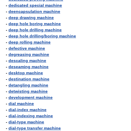
-
dedicated special machine
-
deencapsulation machine
-
deep drawing machine
-
deep hole boring machine
-
deep hole drilling machine
-
deep hole drilling/boring machine
-
deep rolling machine
-
defective machine
-
degreasing machine
-
descaling machine
-
deseaming machine
-
desktop machine
-
destination machine
-
detangling machine
-
detwisting machine
-
development machine
-
dial machine
-
dial-index machine
-
dial-indexing machine
-
dial-type machine
-
dial-type transfer machine