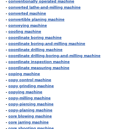
-
conventionally operated machine
-
converted lathe-and-milling machine
-
converted machine
-
convertible planing machine
-
conveying machine
-
cooling machine
-
coordinate boring machine
-
coordinate boring-and-milling machine
-
coordinate drilling machine
-
coordinate drilling-boring-and-milling machine
-
coordinate inspection machine
-
coordinate measuring machine
-
coping machine
-
copy control machine
-
copy grinding machine
-
copying machine
-
copy-milling machine
-
copy-piercing machine
-
copy-planing machine
-
core blowing machine
-
core jarring machine
-
core shooting machine