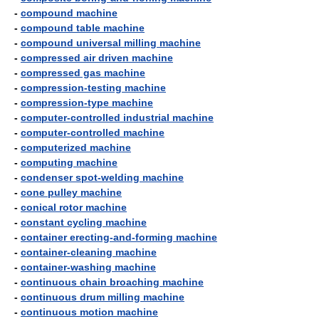
-
compound machine
-
compound table machine
-
compound universal milling machine
-
compressed air driven machine
-
compressed gas machine
-
compression-testing machine
-
compression-type machine
-
computer-controlled industrial machine
-
computer-controlled machine
-
computerized machine
-
computing machine
-
condenser spot-welding machine
-
cone pulley machine
-
conical rotor machine
-
constant cycling machine
-
container erecting-and-forming machine
-
container-cleaning machine
-
container-washing machine
-
continuous chain broaching machine
-
continuous drum milling machine
-
continuous motion machine