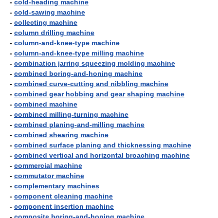
-
cold-heading machine
-
cold-sawing machine
-
collecting machine
-
column drilling machine
-
column-and-knee-type machine
-
column-and-knee-type milling machine
-
combination jarring squeezing molding machine
-
combined boring-and-honing machine
-
combined curve-cutting and nibbling machine
-
combined gear hobbing and gear shaping machine
-
combined machine
-
combined milling-turning machine
-
combined planing-and-milling machine
-
combined shearing machine
-
combined surface planing and thicknessing machine
-
combined vertical and horizontal broaching machine
-
commercial machine
-
commutator machine
-
complementary machines
-
component cleaning machine
-
component insertion machine
-
composite boring-and-honing machine