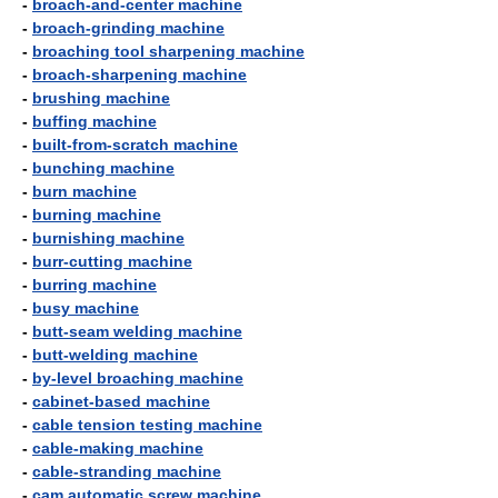
-
broach-and-center machine
-
broach-grinding machine
-
broaching tool sharpening machine
-
broach-sharpening machine
-
brushing machine
-
buffing machine
-
built-from-scratch machine
-
bunching machine
-
burn machine
-
burning machine
-
burnishing machine
-
burr-cutting machine
-
burring machine
-
busy machine
-
butt-seam welding machine
-
butt-welding machine
-
by-level broaching machine
-
cabinet-based machine
-
cable tension testing machine
-
cable-making machine
-
cable-stranding machine
-
cam automatic screw machine