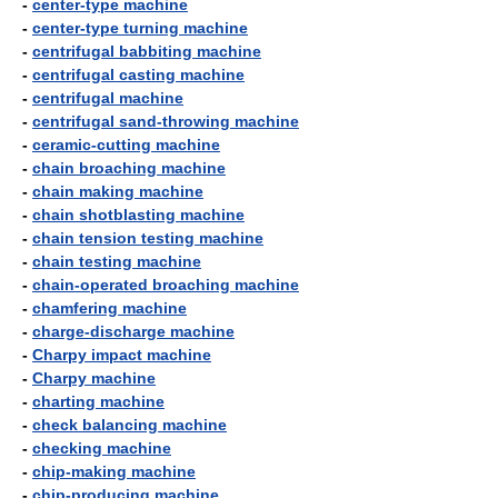
-
center-type machine
-
center-type turning machine
-
centrifugal babbiting machine
-
centrifugal casting machine
-
centrifugal machine
-
centrifugal sand-throwing machine
-
ceramic-cutting machine
-
chain broaching machine
-
chain making machine
-
chain shotblasting machine
-
chain tension testing machine
-
chain testing machine
-
chain-operated broaching machine
-
chamfering machine
-
charge-discharge machine
-
Charpy impact machine
-
Charpy machine
-
charting machine
-
check balancing machine
-
checking machine
-
chip-making machine
-
chip-producing machine