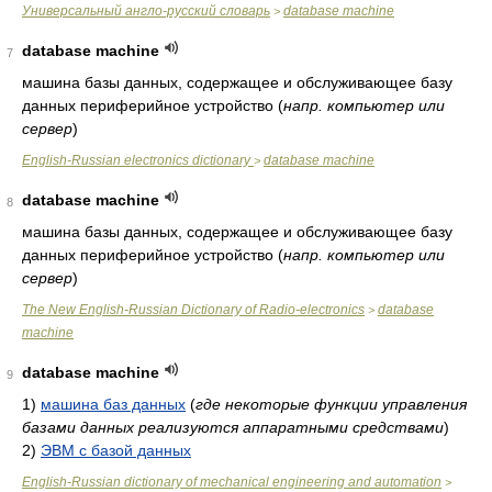
Универсальный англо-русский словарь
database machine
>
database machine
7
машина базы данных, содержащее и обслуживающее базу
данных периферийное устройство
(
напр. компьютер или
сервер
)
English-Russian electronics dictionary
database machine
>
database machine
8
машина базы данных, содержащее и обслуживающее базу
данных периферийное устройство
(
напр. компьютер или
сервер
)
The New English-Russian Dictionary of Radio-electronics
database
>
machine
database machine
9
1)
машина баз данных
(
где некоторые функции управления
базами данных реализуются аппаратными средствами
)
2)
ЭВМ с базой данных
English-Russian dictionary of mechanical engineering and automation
>