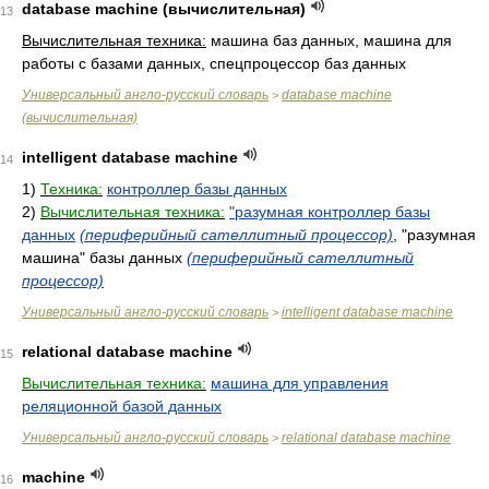
database machine (вычислительная)
13
Вычислительная техника:
машина баз данных, машина для
работы с базами данных, спецпроцессор баз данных
Универсальный англо-русский словарь
database machine
>
(вычислительная)
intelligent database machine
14
1)
Техника:
контроллер базы данных
2)
Вычислительная техника:
"разумная контроллер базы
данных
(периферийный сателлитный процессор)
, "разумная
машина" базы данных
(периферийный сателлитный
процессор)
Универсальный англо-русский словарь
intelligent database machine
>
relational database machine
15
Вычислительная техника:
машина для управления
реляционной базой данных
Универсальный англо-русский словарь
relational database machine
>
machine
16