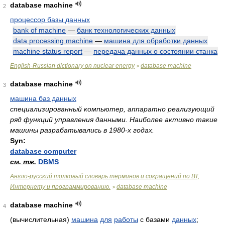
database machine
2
процессор базы данных
bank of machine
—
банк технологических данных
data processing machine
—
машина для обработки данных
machine status report
—
передача данных о состоянии станка
English-Russian dictionary on nuclear energy
database machine
>
database machine
3
машина баз данных
специализированный компьютер, аппаратно реализующий
ряд функций управления данными. Наиболее активно такие
машины разрабатывались в 1980-х годах.
Syn:
database computer
см. тж.
DBMS
Англо-русский толковый словарь терминов и сокращений по ВТ,
Интернету и программированию.
database machine
>
database machine
4
(вычислительная)
машина
для
работы
с базами
данных
;