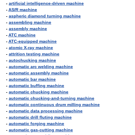
-
artificial intelligence-driven machine
-
AS/R machine
-
aspheric diamond turning machine
-
assembling machine
-
assembly machine
-
ATC machine
-
ATC-equipped machine
-
atomic X-ray machine
-
attrition testing machine
-
autochucking machine
-
automatic arc welding machine
-
automatic assembly machine
-
automatic bar machine
-
automatic buffing machine
-
automatic chucking machine
-
automatic chucking-and-turning machine
-
automatic continuous drum milling machine
-
automatic data processing machine
-
automatic drill fluting machine
-
automatic forging machine
-
automatic gas-cutting machine