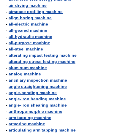
-
air-drying machine
-
airspace profiling machine
-
align boring machine
-
all-electric machine
-
all-geared machine
-
all-hydraulic machine
-
all-purpose machine
-
all-steel machine
-
alterating impact testing machine
-
alterating stress testing machine
-
aluminum machine
-
analog machine
-
ancillary inspection machine
-
angle straightening machine
-
angle-bending machine
-
angle-iron bending machine
-
angle-iron shearing machine
-
anthropomorphic machine
-
arm tapping machine
-
armoring machine
-
articulating arm tapping machine