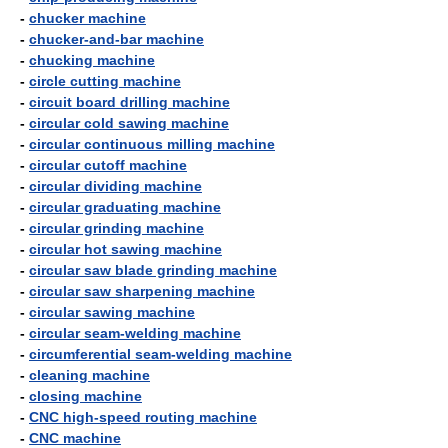
-
chucker machine
-
chucker-and-bar machine
-
chucking machine
-
circle cutting machine
-
circuit board drilling machine
-
circular cold sawing machine
-
circular continuous milling machine
-
circular cutoff machine
-
circular dividing machine
-
circular graduating machine
-
circular grinding machine
-
circular hot sawing machine
-
circular saw blade grinding machine
-
circular saw sharpening machine
-
circular sawing machine
-
circular seam-welding machine
-
circumferential seam-welding machine
-
cleaning machine
-
closing machine
-
CNC high-speed routing machine
-
CNC machine