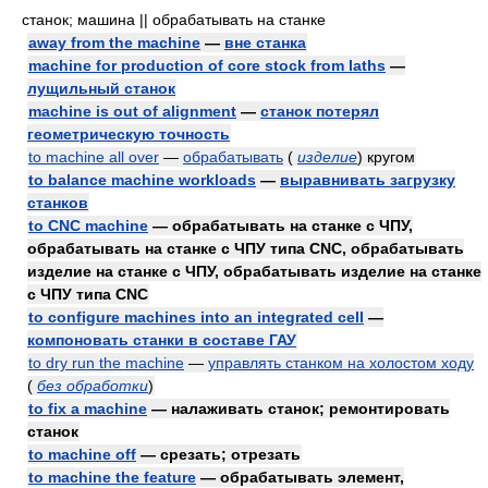
станок; машина || обрабатывать на станке
away from the machine
—
вне станка
machine for production of core stock from laths
—
лущильный станок
machine is out of alignment
—
станок потерял
геометрическую точность
to machine all over
—
обрабатывать
(
изделие
)
кругом
to balance machine workloads
—
выравнивать загрузку
станков
to CNC machine
— обрабатывать на станке с ЧПУ,
обрабатывать на станке с ЧПУ типа CNC, обрабатывать
изделие на станке с ЧПУ, обрабатывать изделие на станке
с ЧПУ типа CNC
to configure machines into an integrated cell
—
компоновать станки в составе ГАУ
to dry run the machine
—
управлять станком на холостом ходу
(
без обработки
)
to fix a machine
— налаживать станок; ремонтировать
станок
to machine off
— срезать; отрезать
to machine the feature
— обрабатывать элемент,