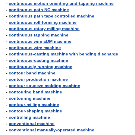
-
continuous motion orienting-and-tapping machine
-
continuous path NC machine
-
continuous path tape controlled machine
-
continuous roll-forming machine
-
continuous rotary milling machine
-
continuous tapping machine
-
continuous wire EDM machine
-
continuous wire machine
-
continuous-casting machine with bending discharge
-
continuous-casting machine
-
continuously running machine
-
contour band machine
-
contour production machine
-
contour squeeze molding machine
-
contouring band machine
-
contouring machine
-
contour-milling machine
-
contour-shaping machine
-
controlling machine
-
conventional machine
-
conventional manually-operated machine