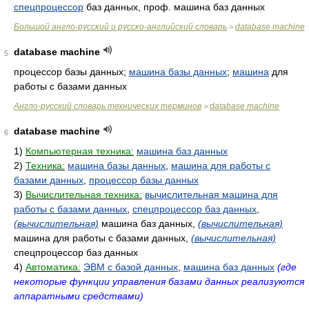
спецпроцессор
баз данных, проф. машина баз данных
Большой англо-русский и русско-английский словарь
database machine
>
database machine
5
процессор базы данных;
машина базы данных
;
машина
для
работы с базами данных
Англо-русский словарь технических терминов
database machine
>
database machine
6
1)
Компьютерная техника:
машина баз данных
2)
Техника:
машина базы данных
,
машина для работы с
базами данных
,
процессор базы данных
3)
Вычислительная техника:
вычислительная машина для
работы с базами данных
,
спецпроцессор баз данных
,
(вычислительная)
машина баз данных,
(вычислительная)
машина для работы с базами данных,
(вычислительная)
спецпроцессор баз данных
4)
Автоматика:
ЭВМ с базой данных
,
машина баз данных
(где
некоторые функции управления базами данных реализуются
аппаратными средствами)