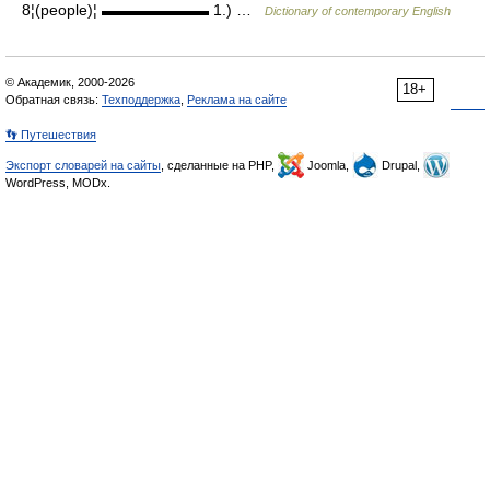
8¦(people)¦ ▬▬▬▬▬▬▬ 1.) …
Dictionary of contemporary English
© Академик, 2000-2026
18+
Обратная связь:
Техподдержка
,
Реклама на сайте
👣 Путешествия
Экспорт словарей на сайты
, сделанные на PHP,
Joomla,
Drupal,
WordPress, MODx.