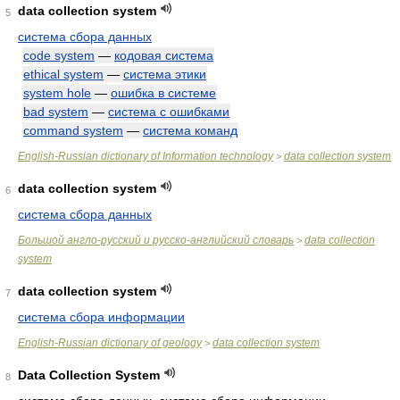
data collection system
5
система сбора данных
code system
—
кодовая система
ethical system
—
система этики
system hole
—
ошибка в системе
bad system
—
система с ошибками
command system
—
система команд
English-Russian dictionary of Information technology
data collection system
>
data collection system
6
система сбора данных
Большой англо-русский и русско-английский словарь
data collection
>
system
data collection system
7
система сбора информации
English-Russian dictionary of geology
data collection system
>
Data Collection System
8