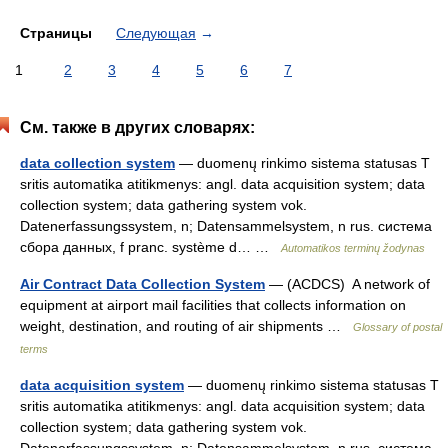
Страницы
Следующая
→
1
2
3
4
5
6
7
См. также в других словарях:
data collection system
— duomenų rinkimo sistema statusas T
sritis automatika atitikmenys: angl. data acquisition system; data
collection system; data gathering system vok.
Datenerfassungssystem, n; Datensammelsystem, n rus. система
сбора данных, f pranc. système d… …
Automatikos terminų žodynas
Air Contract Data Collection System
— (ACDCS) A network of
equipment at airport mail facilities that collects information on
weight, destination, and routing of air shipments …
Glossary of postal
terms
data acquisition system
— duomenų rinkimo sistema statusas T
sritis automatika atitikmenys: angl. data acquisition system; data
collection system; data gathering system vok.