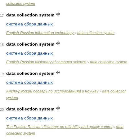
collection system
data collection system
17
система сбора данных
English-Russian information technology
data collection system
>
data collection system
18
система сбора данных
English-Russian dictionary of computer science
data collection system
>
data collection system
19
система сбора данных
Англо-русский словарь по исследованиям и ноу-хау
data collection
>
system
data collection system
20
система сбора данных
The English-Russian dictionary on reliability and quality control
data
>
collection system