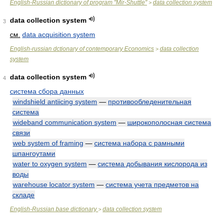
English-Russian dictionary of program "Mir-Shuttle"
data collection system
>
data collection system
3
см.
data acquisition system
English-russian dctionary of contemporary Economics
data collection
>
system
data collection system
4
система сбора данных
windshield antiicing system
—
противообледенительная
система
wideband communication system
—
широкополосная система
связи
web system of framing
—
система набора с рамными
шпангоутами
water to oxygen system
—
система добывания кислорода из
воды
warehouse locator system
—
система учета предметов на
складе
English-Russian base dictionary
data collection system
>