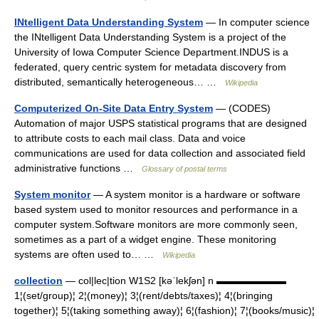
INtelligent Data Understanding System
— In computer science
the INtelligent Data Understanding System is a project of the
University of Iowa Computer Science Department.INDUS is a
federated, query centric system for metadata discovery from
distributed, semantically heterogeneous… …
Wikipedia
Computerized On-Site Data Entry System
— (CODES)
Automation of major USPS statistical programs that are designed
to attribute costs to each mail class. Data and voice
communications are used for data collection and associated field
administrative functions …
Glossary of postal terms
System monitor
— A system monitor is a hardware or software
based system used to monitor resources and performance in a
computer system.Software monitors are more commonly seen,
sometimes as a part of a widget engine. These monitoring
systems are often used to… …
Wikipedia
collection
— col|lec|tion W1S2 [kəˈlekʃən] n ▬▬▬▬▬▬▬
1¦(set/group)¦ 2¦(money)¦ 3¦(rent/debts/taxes)¦ 4¦(bringing
together)¦ 5¦(taking something away)¦ 6¦(fashion)¦ 7¦(books/music)¦