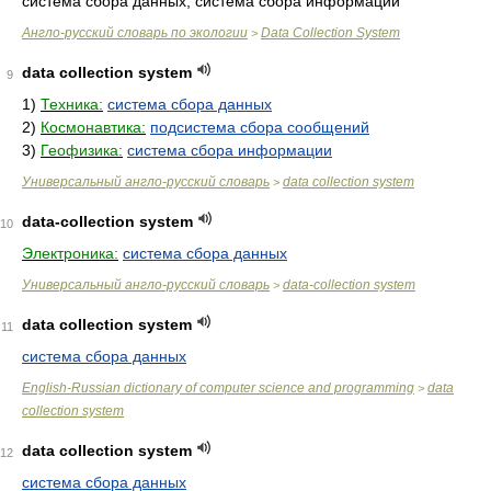
система сбора данных, система сбора информации
Англо-русский словарь по экологии
Data Collection System
>
data collection system
9
1)
Техника:
система сбора данных
2)
Космонавтика:
подсистема сбора сообщений
3)
Геофизика:
система сбора информации
Универсальный англо-русский словарь
data collection system
>
data-collection system
10
Электроника:
система сбора данных
Универсальный англо-русский словарь
data-collection system
>
data collection system
11
система сбора данных
English-Russian dictionary of computer science and programming
data
>
collection system
data collection system
12
система сбора данных