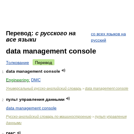
Перевод:
с русского на
со всех языков на
все языки
русский
data management console
Толкование
Перевод
data management console
1
Engineering:
DMC
Универсальный русско-английский словарь
data management console
>
пульт управления данными
2
data management console
Русско-английский словарь по машиностроению
пульт управления
>
данными
DMC