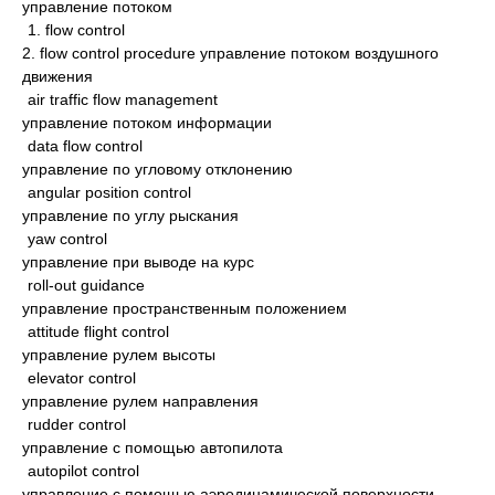
управление потоком
1. flow control
2. flow control procedure управление потоком воздушного
движения
air traffic flow management
управление потоком информации
data flow control
управление по угловому отклонению
angular position control
управление по углу рыскания
yaw control
управление при выводе на курс
roll-out guidance
управление пространственным положением
attitude flight control
управление рулем высоты
elevator control
управление рулем направления
rudder control
управление с помощью автопилота
autopilot control
управление с помощью аэродинамической поверхности