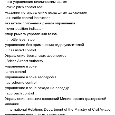
тяга управления циклическим шагом
cyclic pitch control rod
указания по управлению воздушным движением
air-traffic control instruction
указатель положения рычага управления
lever position indicator
упор рычага управления газом
throttle lever stop
управление без применения гидроусилителей
unassisted control
Управление Британских аэропортов
British Airport Authority
управление в зоне
area control
управление в зоне аэродрома
aerodrome control
управление в зоне захода на посадку
approach control
Управление внешних сношений Министерства гражданской
авиации
International Relations Department of the Ministry of Civil Aviation
управление воздушным движением