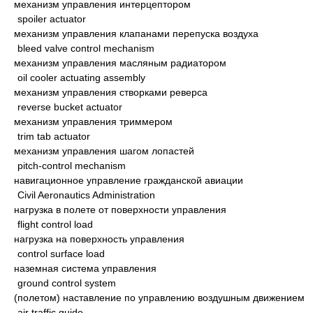
механизм управления интерцептором
spoiler actuator
механизм управления клапанами перепуска воздуха
bleed valve control mechanism
механизм управления масляным радиатором
oil cooler actuating assembly
механизм управления створками реверса
reverse bucket actuator
механизм управления триммером
trim tab actuator
механизм управления шагом лопастей
pitch-control mechanism
навигационное управление гражданской авиации
Civil Aeronautics Administration
нагрузка в полете от поверхности управления
flight control load
нагрузка на поверхность управления
control surface load
наземная система управления
ground control system
(полетом) наставление по управлению воздушным движением
air traffic guide