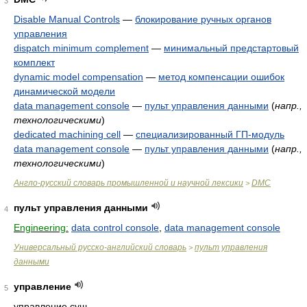
3
Disable Manual Controls
—
блокирование ручных органов
управления
dispatch minimum complement
—
минимальный предстартовый
комплект
dynamic model compensation
—
метод компенсации ошибок
динамической модели
data management console
—
пульт управления данными
(
напр.,
технологическими
)
dedicated machining cell
—
специализированный ГП-модуль
data management console
—
пульт управления данными
(
напр.,
технологическими
)
Англо-русский словарь промышленной и научной лексики
DMC
>
пульт управления данными
4
Engineering:
data control console
,
data management console
Универсальный русско-английский словарь
пульт управления
>
данными
управление
5
управление сущ