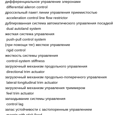
дифференциальное управление элеронами
differential aileron control
дроссельный пакет линии управления приемистостью
acceleration control line flow restrictor
дублированная система автоматического управления посадкой
dual autoland system
жесткая система управления
push-pull control system
(при помощи тяг) жесткое управление
rigid control
жесткость системы управления
control-system stiffness
загрузочный механизм продольного управления
directional trim actuator
загрузочный механизм продольно-поперечного управления
lateral-longitudinal trim actuator
загрузочный механизм управления триммером
feel trim actuator
запаздывание системы управления
control lag
запас устойчивости с застопоренным управлением
margin with stick fixed