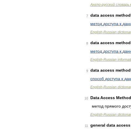
Англо
-
русский
словарь
data
access
method
7
метод
доступа
к
дан
English
-
Russian
dictiona
data
access
method
8
метод
доступа
к
дан
English
-
Russian
informat
data
access
method
9
способ
доступа
к
да
English
-
Russian
dictiona
Data
Access
Metho
10
метод
прямого
дост
English
-
Russian
dictiona
general
data
access
11