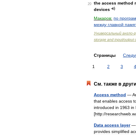
the
access
method
20
devices
Макаров:
по
програ
между
главной
памя
Универсальный
англо
-
р
storage
and
input
/
output
Страницы
След
1
2
3
См
.
также
в
друг
Access
method
—
A
that
enables
access
t
introduced
in
1963
in
[
http:
//
researchweb
.
w
Data
access
layer
provides
simplified
ac