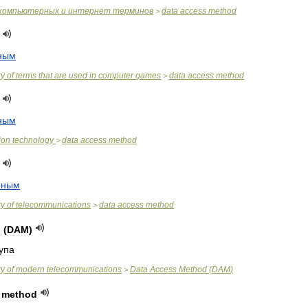
компьютерных
и
интернет
терминов
data
access
method
>
ным
ry
of
terms
that
are
used
in
computer
games
data
access
method
>
ным
ion
technology
data
access
method
>
нным
ry
of
telecommunications
data
access
method
>
d
(
DAM
)
упа
ry
of
modern
telecommunications
Data
Access
Method
(
DAM
)
>
method