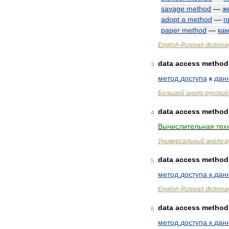
savage
method
—
ж
adopt
a
method
—
п
paper
method
—
ка
English
-
Russian
dictiona
data
access
method
3
метод
доступа
к
дан
Большой
англо
-
русский
data
access
method
4
Вычислительная
тех
Универсальный
англо
-
р
data
access
method
5
метод
доступа
к
дан
English
-
Russian
dictiona
data
access
method
6
метод
доступа
к
дан