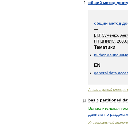
общий
метод
дост
общий
метод
до
—
[
Л
.
Г
.
Суменко
.
Анг
ГП
ЦНИИС
,
2003
.
Тематики
информационны
EN
general
data
acce
Англо
-
русский
словарь
basic
partitioned
da
12
Вычислительная
тех
данным
по
раздела
Универсальный
англо
-
р