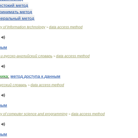
естокий
метод
ринимать
метод
меральный
метод
ry
of
Information
technology
data
access
method
>
ным
и
русско
-
английский
словарь
data
access
method
>
ника:
метод
доступа
к
данным
усский
словарь
data
access
method
>
ным
ry
of
computer
science
and
programming
data
access
method
>
ным