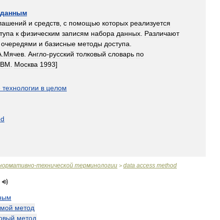
данным
лашений
и
средств
,
с
помощью
которых
реализуется
тупа
к
физическим
записям
набора
данных
.
Различают
очередями
и
базисные
методы
доступа
.
А
.
Мячев
.
Англо
-
русский
толковый
словарь
по
ЭВМ
.
Москва
1993
]
е
технологии
в
целом
od
нормативно
-
технической
терминологии
data
access
method
>
ным
ямой
метод
овый
метод