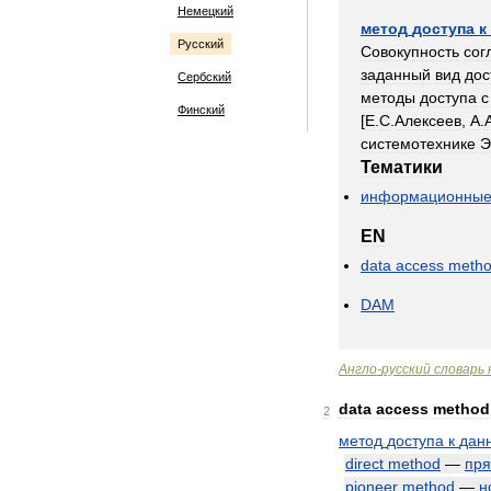
Немецкий
метод
доступа
к
Русский
Совокупность
сог
заданный
вид
дос
Сербский
методы
доступа
с
Финский
[
Е
.
С
.
Алексеев
,
А
.
системотехнике
Тематики
информационны
EN
data
access
meth
DAM
Англо
-
русский
словарь
data
access
method
2
метод
доступа
к
дан
direct
method
—
пр
pioneer
method
—
н