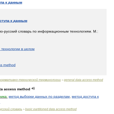
упа
к
данным
ступа
к
данным
ло
-
русский
словарь
по
информационным
технологиям
.
М
.
:
]
е
технологии
в
целом
ss
method
нормативно
-
технической
терминологии
general
data
access
method
>
ta
access
method
ника:
метод
выборки
данных
по
разделам
,
метод
доступа
к
м
усский
словарь
basic
partitioned
data
access
method
>