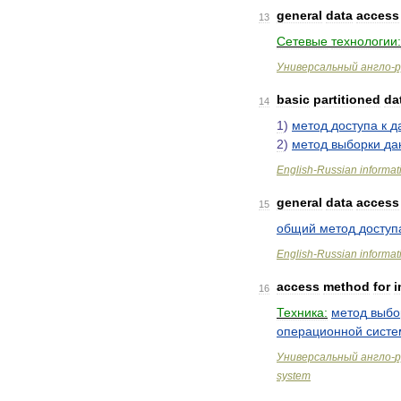
general
data
access
13
Сетевые
технологии:
Универсальный
англо
-
р
basic
partitioned
da
14
1
)
метод
доступа
к
д
2
)
метод
выборки
да
English
-
Russian
informat
general
data
access
15
общий
метод
доступ
English
-
Russian
informat
access
method
for
i
16
Техника:
метод
выбо
операционной
сист
Универсальный
англо
-
р
system