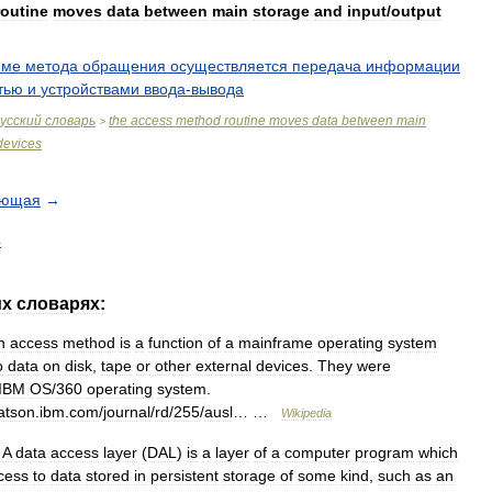
routine
moves
data
between
main
storage
and
input
/
output
мме
метода
обращения
осуществляется
передача
информации
тью
и
устройствами
ввода
-
вывода
усский
словарь
the
access
method
routine
moves
data
between
main
>
devices
ующая
→
4
их
словарях:
n
access
method
is
a
function
of
a
mainframe
operating
system
o
data
on
disk
,
tape
or
other
external
devices
.
They
were
IBM
OS
/
360
operating
system
.
atson
.
ibm
.
com
/
journal
/
rd
/
255
/
ausl
… …
Wikipedia
—
A
data
access
layer
(
DAL
)
is
a
layer
of
a
computer
program
which
cess
to
data
stored
in
persistent
storage
of
some
kind
,
such
as
an