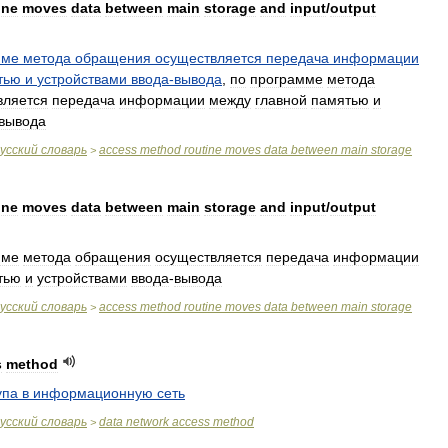
ine
moves
data
between
main
storage
and
input
/
output
мме
метода
обращения
осуществляется
передача
информации
тью
и
устройствами
ввода
-
вывода
,
по
программе
метода
вляется
передача
информации
между
главной
памятью
и
вывода
усский
словарь
access
method
routine
moves
data
between
main
storage
>
ine
moves
data
between
main
storage
and
input
/
output
мме
метода
обращения
осуществляется
передача
информации
тью
и
устройствами
ввода
-
вывода
усский
словарь
access
method
routine
moves
data
between
main
storage
>
s
method
упа
в
информационную
сеть
усский
словарь
data
network
access
method
>