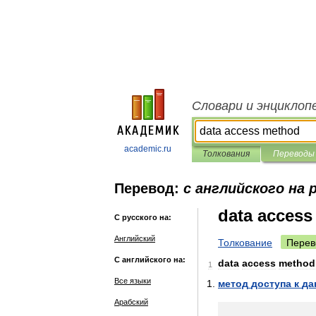
Словари и энциклоп
academic.ru
Толкования
Переводы
Перевод:
с английского на 
data acces
С русского на:
Английский
Толкование
Перев
С английского на:
data
access
method
1
Все языки
метод
доступа
к
да
Арабский