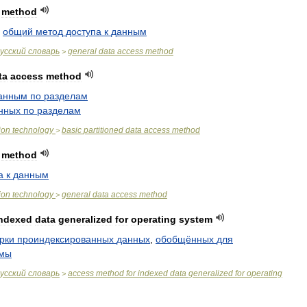
method
общий
метод
доступа
к
данным
усский
словарь
general
data
access
method
>
ta
access
method
анным
по
разделам
нных
по
разделам
ion
technology
basic
partitioned
data
access
method
>
method
а
к
данным
ion
technology
general
data
access
method
>
ndexed
data
generalized
for
operating
system
рки
проиндексированных
данных
,
обобщённых
для
емы
усский
словарь
access
method
for
indexed
data
generalized
for
operating
>