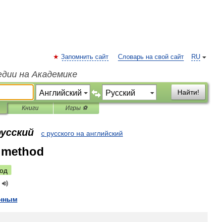
Запомнить сайт
Словарь на свой сайт
RU
едии на Академике
Найти!
Книги
Игры ⚽
русский
с русского на английский
s method
од
нным