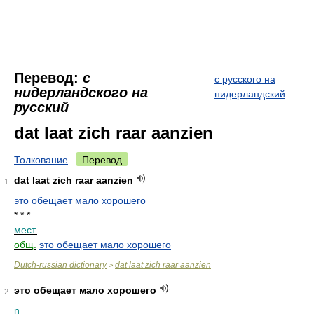
Перевод:
с
с русского на
нидерландского на
нидерландский
русский
dat laat zich raar aanzien
Толкование
Перевод
dat laat zich raar aanzien
1
это обещает мало хорошего
* * *
мест.
общ.
это обещает мало хорошего
Dutch-russian dictionary
dat laat zich raar aanzien
>
это обещает мало хорошего
2
n