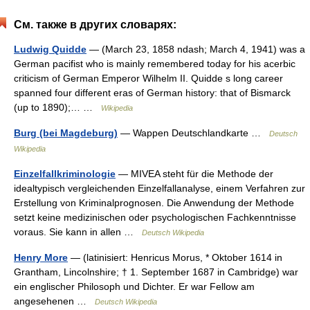
См. также в других словарях:
Ludwig Quidde
— (March 23, 1858 ndash; March 4, 1941) was a
German pacifist who is mainly remembered today for his acerbic
criticism of German Emperor Wilhelm II. Quidde s long career
spanned four different eras of German history: that of Bismarck
(up to 1890);… …
Wikipedia
Burg (bei Magdeburg)
— Wappen Deutschlandkarte …
Deutsch
Wikipedia
Einzelfallkriminologie
— MIVEA steht für die Methode der
idealtypisch vergleichenden Einzelfallanalyse, einem Verfahren zur
Erstellung von Kriminalprognosen. Die Anwendung der Methode
setzt keine medizinischen oder psychologischen Fachkenntnisse
voraus. Sie kann in allen …
Deutsch Wikipedia
Henry More
— (latinisiert: Henricus Morus, * Oktober 1614 in
Grantham, Lincolnshire; † 1. September 1687 in Cambridge) war
ein englischer Philosoph und Dichter. Er war Fellow am
angesehenen …
Deutsch Wikipedia