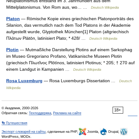
Neuplatonismus entstand im 3. Jahrhundert aus dem
Mittelplatonismus. Von Rom aus, wo… …
Deutsch Wikipedia
Platon
— Römische Kopie eines griechischen Platonporträts des
Silanion, das vermutlich nach dem Tod Platons in der Akademie
aufgestellt wurde, Glyptothek München[1] Platon (altgriechisch
Πλάτων Plátōn, latinisiert Plato; * 428/ …
Deutsch Wikipedia
Plotin
— Mutmaßliche Darstellung Plotins auf einem Sarkophag
im Museo Gregoriano Profano, Vatikanische Museen Plotin
(griechisch Πλωτῖνος Plōtínos, latinisiert Plotinus; * 205; † 270 auf
einem Landgut in Kampanien …
Deutsch Wikipedia
Rosa Luxemburg
— Rosa Luxemburgs Dissertation …
Deutsch
Wikipedia
© Академик, 2000-2026
18+
Обратная связь:
Техподдержка
,
Реклама на сайте
👣 Путешествия
Экспорт словарей на сайты
, сделанные на PHP,
Joomla,
Drupal,
WordPress, MODx.