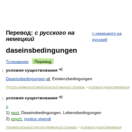
Перевод:
с русского на
с немецкого на
немецкий
русский
daseinsbedingungen
Толкование
Перевод
условия существования
1
Daseinsbedingungen
pl
, Existenzbedingungen
Руccко-немецкий медицинский малый словарь
условия существования
>
условия существования
2
n
1)
geol.
Daseinsbedingungen, Lebensbedingungen
2)
psych.
modus vivendi
Универсальный русско-немецкий словарь
условия существования
>