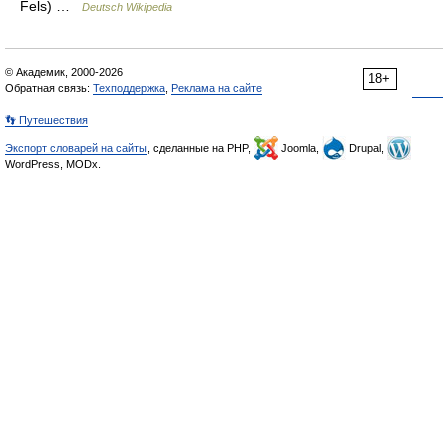
Fels) …
Deutsch Wikipedia
© Академик, 2000-2026
18+
Обратная связь:
Техподдержка
,
Реклама на сайте
👣 Путешествия
Экспорт словарей на сайты
, сделанные на PHP,
Joomla,
Drupal,
WordPress, MODx.