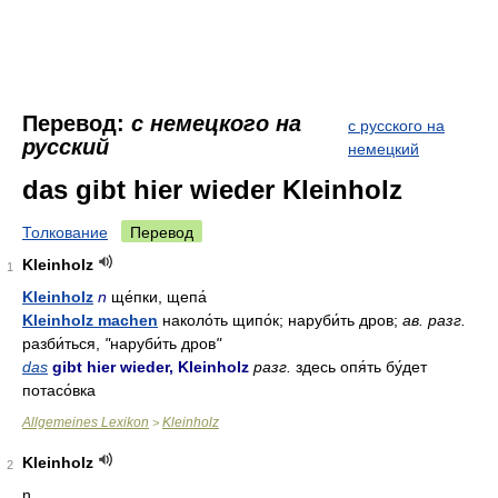
Перевод:
с немецкого на
с русского на
русский
немецкий
das gibt hier wieder Kleinholz
Толкование
Перевод
Kleinholz
1
Kleinholz
n
ще́пки, щепа́
Kleinholz machen
наколо́ть щипо́к; наруби́ть дров;
ав. разг.
разби́ться,
"
наруби́ть дров
"
das
gibt hier wieder, Kleinholz
разг.
здесь опя́ть бу́дет
потасо́вка
Allgemeines Lexikon
Kleinholz
>
Kleinholz
2
n