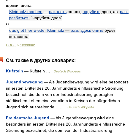
щепки, щепа
Kleinholz machen
—
наколоть
щепок;
нарубить
дров; ав.
разг.
разбиться
, "нарубить дров"
••
das gibt hier wieder Kleinholz
—
разг.
здесь
опять
будет
потасовка
БНРС
Kleinholz
>
См. также в других словарях:
Kufstein
— Kufstein …
Deutsch Wikipedia
Jugendbewegung
— Als Jugendbewegung wird eine besonders
im ersten Drittel des 20. Jahrhunderts einflussreiche Strömung
bezeichnet, die dem von der Industrialisierung geprägten
städtischen Leben eine vor allem in Kreisen der bürgerlichen
Jugend sich ausbreitende… …
Deutsch Wikipedia
Freideutsche Jugend
— Als Jugendbewegung wird eine
besonders im ersten Drittel des 20. Jahrhunderts einflussreiche
Strömung bezeichnet, die dem von der Industrialisierung