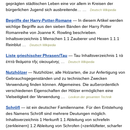
geprägten städtischen Leben eine vor allem in Kreisen der
bürgerlichen Jugend sich ausbreitende… …
Deutsch Wikipedia
Begriffe der Harry-Potter-Romane
— In diesem Artikel werden
wichtige Begriffe aus den sieben Bänden der Harry Potter
Romanreihe von Joanne K. Rowling beschrieben.
Inhaltsverzeichnis 1 Menschen 1.1 Zauberer und Hexen 1.1.1
Reinblut …
Deutsch Wikipedia
Liste griechischer Phrasen/Tau
— Tau Inhaltsverzeichnis 1 τὰ
ἑπτὰ θεάματα τῆς οἰκουμένης …
Deutsch Wikipedia
Nutzhölzer
— Nutzhölzer, alle Holzarten, die zur Anfertigung von
Gebrauchsgegenständen und zu technischen Zwecken
Verwendung finden können. Allgemeines. Die außerordentlich
verschiedenen Eigenschaften der Hölzer ermöglichen eine
Vielseitigkeit der Verwendung …
Lexikon der gesamten Technik
Schröfl
— ist ein deutscher Familienname. Für den Entstehung
des Namens Schröfl sind mehrere Deutungen möglich.
Inhaltsverzeichnis 1 Herkunft 1.1 Ableitung von schrefeln
(zerkleinern) 1.2 Ableitung von Schrofen (=zerklüfteter, scharfer