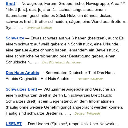
Brett
— Newsgroup; Forum; Gruppe; Echo; Newsgruppe; Area * *
* Brett [brɛt], das; [e]s, er: 1. flaches, langes, aus einem
Baumstamm geschnittenes Stück Holz: ein dünnes, dickes,
schweres Brett; Bretter schneiden, sägen; eine Wand aus Brettern.
Syn.: ↑ …
Universal-Lexikon
Schwarze
— Etwas schwarz auf weiß haben (besitzen), auch: Es
einem schwarz auf weiß geben: ein Schriftstück, eine Urkunde,
eine genaue Aufzeichnung haben, jemandem ein Beweisstück,
eine schriftliche Versicherung oder Bestätigung geben, einen
Schuldschein… …
Das Wörterbuch der Idiome
Das Haus Anubis
— Seriendaten Deutscher Titel Das Haus
Anubis Originaltitel Het Huis Anubis …
Deutsch Wikipedia
Schwarzes Brett
— WG Zimmer Angebote und Gesuche an
einem schwarzen Brett in Berlin Ein schwarzes Brett (auch:
Schwarzes Brett) ist ein Gegenstand, an dem Informationen
(häufig ohne weitere Genehmigung) angebracht werden können.
Häufig sind schwarze Bretter in… …
Deutsch Wikipedia
USENET
— Das Usenet (/ˈjuːznɛt/, urspr. Unix User Network –