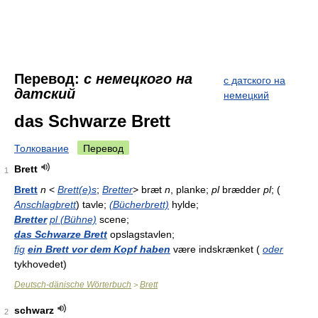
Перевод:
с немецкого на
с датского на
датский
немецкий
das Schwarze Brett
Толкование
Перевод
Brett
1
Brett
n
<
Brett(e)s
;
Bretter
> bræt
n
, planke;
pl
brædder
pl
; (
Anschlagbrett
) tavle;
(Bücherbrett)
hylde;
Bretter
pl (Bühne)
scene;
das Schwarze Brett
opslagstavlen;
fig
ein Brett vor dem Kopf haben
være indskrænket (
oder
tykhovedet)
Deutsch-dänische Wörterbuch
Brett
>
schwarz
2