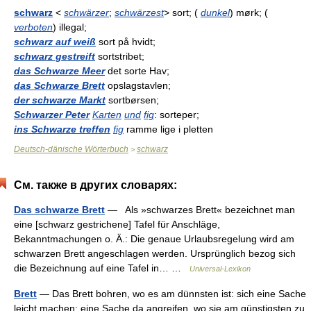
schwarz
<
schwärzer
;
schwärzest
> sort; (
dunkel
) mørk; (
verboten
) illegal;
schwarz auf weiß
sort på hvidt;
schwarz gestreift
sortstribet;
das Schwarze Meer
det sorte Hav;
das Schwarze Brett
opslagstavlen;
der schwarze Markt
sortbørsen;
Schwarzer Peter
Karten
und
fig
: sorteper;
ins Schwarze treffen
fig
ramme lige i pletten
Deutsch-dänische Wörterbuch
schwarz
>
См. также в других словарях:
Das schwarze Brett
— Als »schwarzes Brett« bezeichnet man
eine [schwarz gestrichene] Tafel für Anschläge,
Bekanntmachungen o. Ä.: Die genaue Urlaubsregelung wird am
schwarzen Brett angeschlagen werden. Ursprünglich bezog sich
die Bezeichnung auf eine Tafel in… …
Universal-Lexikon
Brett
— Das Brett bohren, wo es am dünnsten ist: sich eine Sache
leicht machen; eine Sache da angreifen, wo sie am günstigsten zu