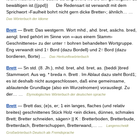
bewältigen ist.{{ppd}} Die Redensart ist verwandt mit dem
Sprichwort ›Faulheit bohrt nicht gern dicke Bretter‹; ähnlich… …
Das Wörterbuch der Idiome
Brett
— Brett: Das westgerm. Wort mhd., ahd. bret, asächs. bred,
aengl. bred gehört im Sinne von »‹aus einem Stamm›
Geschnittenes« zu der unter ↑ bohren behandelten Wortgruppe.
Eng verwandt sind 1↑ Bord (dazu Bordell) und 2↑ Bord (dazu
bordieren, Borte) …
Das Herkunftswörterbuch
Brett
— Sn std. (8. Jh.), mhd. bret, ahd. bret, as. (beddi )bred
Stammwort. Aus wg. * breda n. Brett . Im Ablaut dazu steht Bord1;
es ist deshalb nicht ausgeschlossen, daß eine gemeinsame,
ablautende Grundlage (also ein Wurzelnomen) vorausliegt. Zu
der… …
Etymologisches Wörterbuch der deutschen sprache
Brett
— Brẹtt das; (e)s, er; 1 ein langes, flaches (und relativ
breites) geschnittenes Stück Holz <ein dickes, dünnes, schmales
Brett; Bretter schneiden, sägen> || K : Bretterboden, Bretterbude,
Bretterdach, Bretterschuppen, Bretterwand,… …
Langenscheidt
Großwörterbuch Deutsch als Fremdsprache