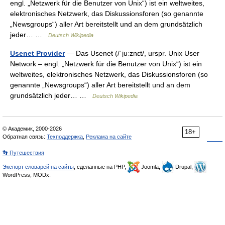
engl. „Netzwerk für die Benutzer von Unix“) ist ein weltweites,
elektronisches Netzwerk, das Diskussionsforen (so genannte
„Newsgroups“) aller Art bereitstellt und an dem grundsätzlich
jeder… …
Deutsch Wikipedia
Usenet Provider
— Das Usenet (/ˈjuːznɛt/, urspr. Unix User
Network – engl. „Netzwerk für die Benutzer von Unix“) ist ein
weltweites, elektronisches Netzwerk, das Diskussionsforen (so
genannte „Newsgroups“) aller Art bereitstellt und an dem
grundsätzlich jeder… …
Deutsch Wikipedia
© Академик, 2000-2026
18+
Обратная связь:
Техподдержка
,
Реклама на сайте
👣 Путешествия
Экспорт словарей на сайты
, сделанные на PHP,
Joomla,
Drupal,
WordPress, MODx.